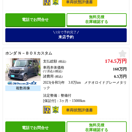
車両状態評価書
無料見積
電話でお問合せ
在庫確認する
1分で予約完了
来店予約
お
ホンダ Ｎ－ＢＯＸカスタム
174.5万円
支払総額
(税込)
車両本体価格
168万円
(リ済込) (税込)
6.5万円
諸費用
(税込)
2023(令和5)年 3.8万km メテオロイドグレーメタリ
ック
法定整備：整備付
[保証付]：3ヶ月・15000km
車両状態評価書
無料見積
電話でお問合せ
在庫確認する