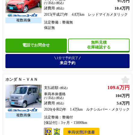
95万円
(リ済込) (税込)
10.4万円
諸費用
(税込)
2015(平成27)年 4.8万km レッドマイカメタリック
法定整備：整備無
保証無
無料見積
電話でお問合せ
在庫確認する
1分で予約完了
来店予約
お
ホンダ Ｎ－ＶＡＮ
109.6万円
支払総額
(税込)
車両本体価格
104万円
(リ済込) (税込)
5.6万円
諸費用
(税込)
2020(令和2)年 1.4万km ルナシルバー・メタリック
法定整備：整備付
[保証付]：3ヶ月・15000km
車両状態評価書