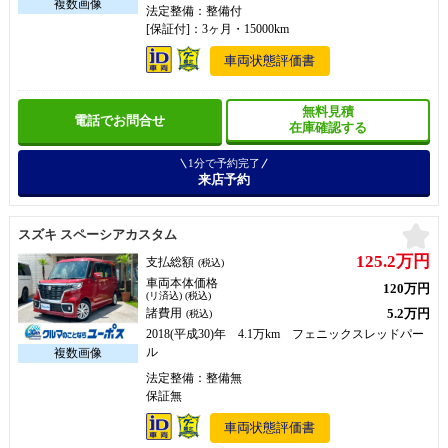
法定整備：整備付
[保証付]：3ヶ月・15000km
車両状態評価書
無料見積
電話でお問合せ
在庫確認する
1分で予約完了
来店予約
お
スズキ スペーシアカスタム
125.2万円
支払総額
(税込)
車両本体価格
120万円
(リ済込) (税込)
5.2万円
諸費用
(税込)
2018(平成30)年 4.1万km フェニックスレッドパー
ル
法定整備：整備無
保証無
車両状態評価書