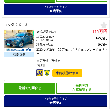
1分で予約完了
来店予約
お
マツダ ＣＸ－３
175万円
支払総額
(税込)
車両本体価格
165万円
(リ済込) (税込)
10万円
諸費用
(税込)
2020(令和2)年 5.3万km ポリメタルグレーメタリッ
ク
法定整備：整備無
保証無
車両状態評価書
無料見積
電話でお問合せ
在庫確認する
1分で予約完了
来店予約