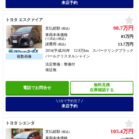
来店予約
お
トヨタ エスクァイア
98.7万円
支払総額
(税込)
車両本体価格
85万円
(リ済込) (税込)
13.7万円
諸費用
(税込)
2014(平成26)年 12.8万km スパークリングブラック
パールクリスタルシャイン
法定整備：整備付
保証無
無料見積
電話でお問合せ
在庫確認する
1分で予約完了
来店予約
お
トヨタ シエンタ
105.4万円
支払総額
(税込)
車両本体価格