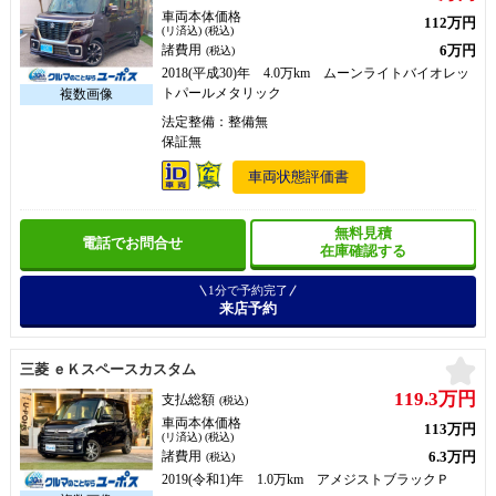
車両本体価格
112万円
(リ済込) (税込)
6万円
諸費用
(税込)
2018(平成30)年 4.0万km ムーンライトバイオレッ
トパールメタリック
法定整備：整備無
保証無
車両状態評価書
無料見積
電話でお問合せ
在庫確認する
1分で予約完了
来店予約
お
三菱 ｅＫスペースカスタム
119.3万円
支払総額
(税込)
車両本体価格
113万円
(リ済込) (税込)
6.3万円
諸費用
(税込)
2019(令和1)年 1.0万km アメジストブラックＰ