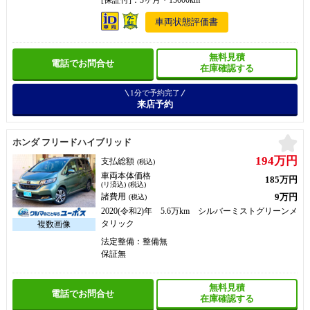
車両状態評価書
無料見積
電話でお問合せ
在庫確認する
1分で予約完了
来店予約
お
ホンダ フリードハイブリッド
194万円
支払総額
(税込)
車両本体価格
185万円
(リ済込) (税込)
9万円
諸費用
(税込)
2020(令和2)年 5.6万km シルバーミストグリーンメ
タリック
法定整備：整備無
保証無
無料見積
電話でお問合せ
在庫確認する