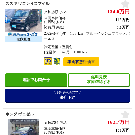
お
スズキ ワゴンＲスマイル
154.6万円
支払総額
(税込)
車両本体価格
149万円
(リ済込) (税込)
5.6万円
諸費用
(税込)
2022(令和4)年 1.8万km ブルーイッシュブラックパ
ール３
法定整備：整備付
[保証付]：3ヶ月・15000km
車両状態評価書
無料見積
電話でお問合せ
在庫確認する
1分で予約完了
来店予約
お
ホンダ ヴェゼル
162.7万円
支払総額
(税込)
車両本体価格
150万円
(リ済込) (税込)