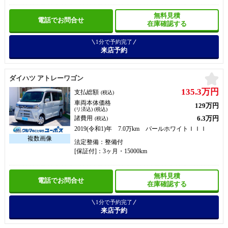
無料見積
電話でお問合せ
在庫確認する
1分で予約完了
来店予約
お
ダイハツ アトレーワゴン
135.3万円
支払総額
(税込)
車両本体価格
129万円
(リ済込) (税込)
6.3万円
諸費用
(税込)
2019(令和1)年 7.0万km パールホワイトＩＩＩ
法定整備：整備付
[保証付]：3ヶ月・15000km
無料見積
電話でお問合せ
在庫確認する
1分で予約完了
来店予約