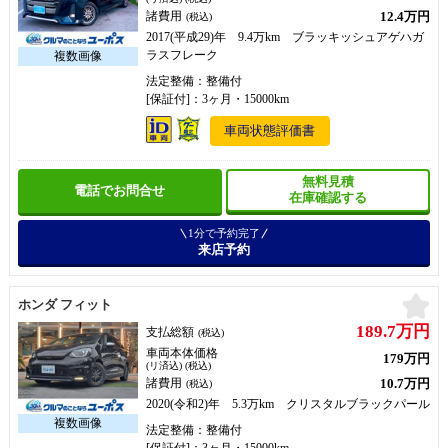
12.4万円
諸費用
(税込)
2017(平成29)年 9.4万km ブラッキッシュアゲハガ
ラスフレーク
法定整備：整備付
[保証付]：3ヶ月・15000km
車両状態評価書
無料見積
電話でお問合せ
在庫確認する
1分で予約完了
来店予約
お
ホンダ フィット
189.7万円
支払総額
(税込)
車両本体価格
179万円
(リ済込) (税込)
10.7万円
諸費用
(税込)
2020(令和2)年 5.3万km クリスタルブラックパール
法定整備：整備付
[保証付]：3ヶ月・15000km