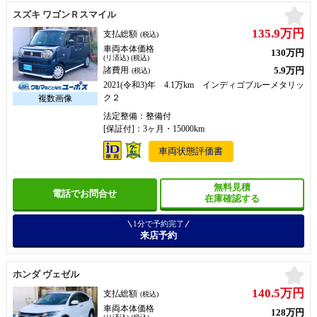
お
スズキ ワゴンＲスマイル
135.9万円
支払総額
(税込)
車両本体価格
130万円
(リ済込) (税込)
5.9万円
諸費用
(税込)
2021(令和3)年 4.1万km インディゴブルーメタリッ
ク２
法定整備：整備付
[保証付]：3ヶ月・15000km
車両状態評価書
無料見積
電話でお問合せ
在庫確認する
1分で予約完了
来店予約
お
ホンダ ヴェゼル
140.5万円
支払総額
(税込)
車両本体価格
128万円