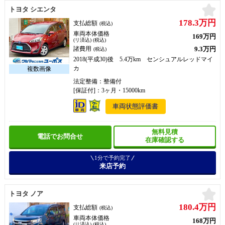
お
トヨタ シエンタ
178.3万円
支払総額
(税込)
車両本体価格
169万円
(リ済込) (税込)
9.3万円
諸費用
(税込)
2018(平成30)後 5.4万km センシュアルレッドマイ
カ
法定整備：整備付
[保証付]：3ヶ月・15000km
車両状態評価書
無料見積
電話でお問合せ
在庫確認する
1分で予約完了
来店予約
お
トヨタ ノア
180.4万円
支払総額
(税込)
車両本体価格
168万円
(リ済込) (税込)