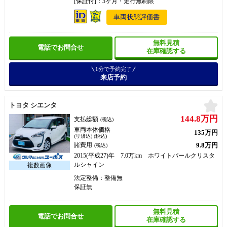
[保証付]：3ヶ月・走行無制限
車両状態評価書
無料見積
電話でお問合せ
在庫確認する
1分で予約完了
来店予約
お
トヨタ シエンタ
144.8万円
支払総額
(税込)
車両本体価格
135万円
(リ済込) (税込)
9.8万円
諸費用
(税込)
2015(平成27)年 7.0万km ホワイトパールクリスタ
ルシャイン
法定整備：整備無
保証無
無料見積
電話でお問合せ
在庫確認する