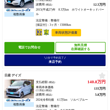
(リ済込) (税込)
12.5万円
諸費用
(税込)
2015(平成27)年 8.3万km ホワイトオーキッドパー
ル
法定整備：整備付
[保証付]：3ヶ月・15000km
車両状態評価書
無料見積
電話でお問合せ
在庫確認する
1分で予約完了
来店予約
お
日産 デイズ
140.8万円
支払総額
(税込)
車両本体価格
135万円
(リ済込) (税込)
5.8万円
諸費用
(税込)
2024(令和6)後 4.1万km ソルベブルー
法定整備：整備付