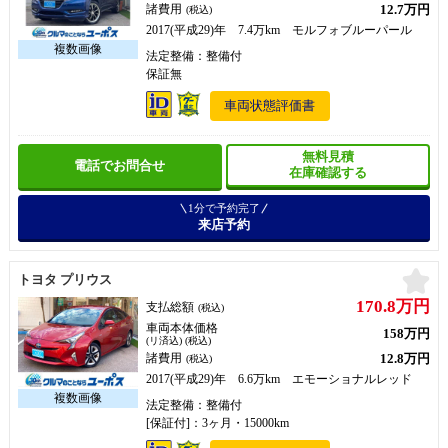
12.7万円
諸費用
(税込)
2017(平成29)年 7.4万km モルフォブルーパール
法定整備：整備付
保証無
車両状態評価書
無料見積
電話でお問合せ
在庫確認する
1分で予約完了
来店予約
お
トヨタ プリウス
170.8万円
支払総額
(税込)
車両本体価格
158万円
(リ済込) (税込)
12.8万円
諸費用
(税込)
2017(平成29)年 6.6万km エモーショナルレッド
法定整備：整備付
[保証付]：3ヶ月・15000km