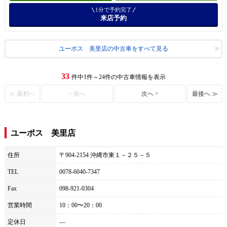
1分で予約完了
来店予約
ユーポス 美里店の中古車をすべて見る
33
件中1件～24件の中古車情報を表示
≪ 最初へ
< 前へ
次へ >
最後へ ≫
ユーポス 美里店
住所
〒904-2154 沖縄市東１－２５－５
TEL
0078-6040-7347
Fax
098-921-0304
営業時間
10：00〜20：00
定休日
―