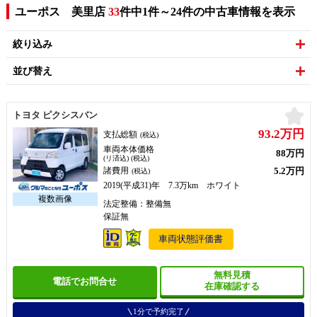
ユーポス 美里店
33
件中1件～24件の中古車情報を表示
絞り込み
並び替え
お
トヨタ ピクシスバン
93.2万円
支払総額
(税込)
車両本体価格
88万円
(リ済込) (税込)
5.2万円
諸費用
(税込)
2019(平成31)年 7.3万km ホワイト
法定整備：整備無
保証無
車両状態評価書
無料見積
電話でお問合せ
在庫確認する
1分で予約完了