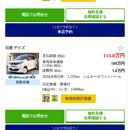
無料見積
電話でお問合せ
在庫確認する
1分で予約完了
来店予約
お
日産 デイズ
113.8万円
支払総額
(税込)
車両本体価格
108万円
(リ済込) (税込)
5.8万円
諸費用
(税込)
2020(令和2)年 3.2万km シルキーホワイトパール
法定整備：整備付
[保証付]：3ヶ月・15000km
車両状態評価書
無料見積
電話でお問合せ
在庫確認する
1分で予約完了