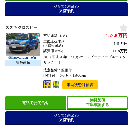
1分で予約完了
来店予約
お
スズキ クロスビー
152.8万円
支払総額
(税込)
車両本体価格
141万円
(リ済込) (税込)
11.8万円
諸費用
(税込)
2019(平成31)年 5.0万km スピーディーブルーメタ
リックＩＩ
法定整備：整備付
[保証付]：3ヶ月・15000km
車両状態評価書
無料見積
電話でお問合せ
在庫確認する
1分で予約完了
来店予約