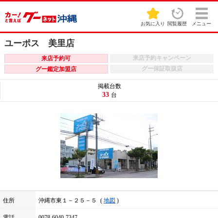
お気に入り
閲覧履歴
メニュー
ユーポス 美里店
来店予約キャンペーン
来店予約可
グー保証取扱店
グー鑑定加盟店
掲載台数
33
台
住所
沖縄市東１－２５－５
地図
電話
0078-6040-7347