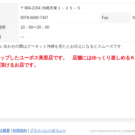
〒904-2154 沖縄市東１－２５－５
0078-6040-7347
Fax
0
時間
10：00〜20：00
日
―
い合わせの際は
グーネット沖縄
を見たとお伝えになるとスムーズです
ップしたユーポス美里店です。 店舗にはゆっくり楽しめるＫ
頂けるお店です。
社概要
|
利用規約
|
プライバシーポリシー
COPYRIGHT© PROTO CORPORA