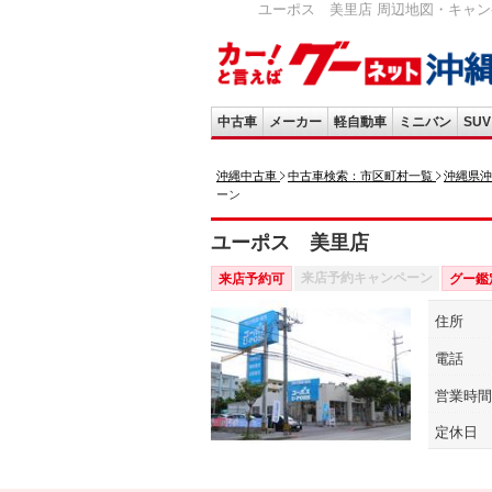
ユーポス 美里店 周辺地図・キャン
中古車
メーカー
軽自動車
ミニバン
SUV
沖縄中古車
中古車検索：市区町村一覧
沖縄県沖
ーン
ユーポス 美里店
来店予約キャンペーン
来店予約可
グー鑑
住所
電話
営業時間
定休日