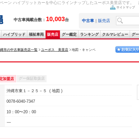
ペーン ハイブリットカーを中心にラインナップしたユーポス美里店です。 店
サイトマップ
10,003
中古車掲載台数：
台
中古車
｜
販売店
ハイブリッド
福祉車両
販売店
グー鑑定
ランキング
クルマレビュー
グー
縄市の中古車販売店一覧
ユーポス 美里店
地図・キャンペ
グー保証取扱店
定加盟店
沖縄市東１－２５－５
地図
0078-6040-7347
10：00〜20：00
―