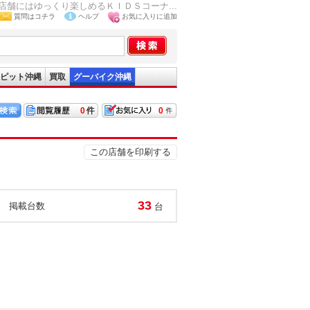
舗にはゆっくり楽しめるＫＩＤＳコーナ...
質問はコチラ
ヘルプ
お気に入りに追加
ピット沖縄
買取
グーバイク沖縄
0
0
この店舗を印刷する
33
掲載台数
台