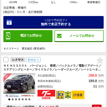
2018年
5.0万km
なし
1500cc
車検整備付
法定整備：整備付
[保証付]：12ヶ月・走行無制限
1分で予約完了
無料で来店予約する
電話でお問合せ
メールでお問合せ
ネクステージ 豊見城店 (豊見城市)
動画あり
レクサス
ＮＸ ＮＸ３００ｈ バージョンＬ 禁煙／バックカメラ／電動リアゲート／
ステアリングヒーター／サイドカメラ／レーダークルーズ／シートヒーター
＆シートクーラー／サイドカメラ／ＡＣ１００Ｖ／パドルシフト／シートメ
200.8
(税込)
支払総額
万円
モリー
189.8
(税込)
車両本体価格
万円
11
(税込)
諸費用
万円