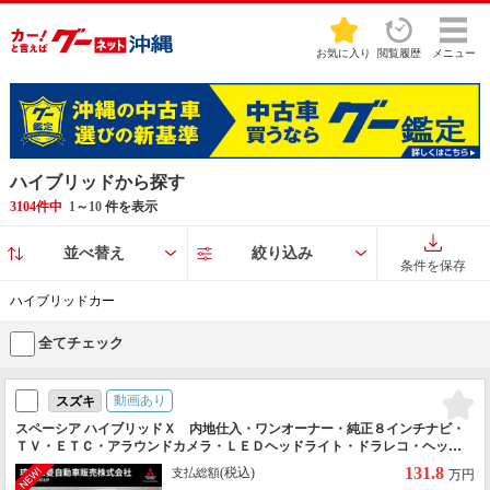
お気に入り
閲覧履歴
メニュー
ハイブリッドから探す
3104件中
1
～
10
件を表示
並べ替え
絞り込み
条件を保存
ハイブリッドカー
全てチェック
動画あり
スズキ
スペーシア ハイブリッドＸ 内地仕入・ワンオーナー・純正８インチナビ・
ＴＶ・ＥＴＣ・アラウンドカメラ・ＬＥＤヘッドライト・ドラレコ・ヘッド
アップディスプレイ・純正アルミ・衝突被害軽減ブレーキ・プッシュスター
131.8
(税込)
支払総額
万円
ト・両電動スライドドア