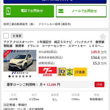
電話でお問合せ
メールでお問合せ
琉球三菱自動車販売（株） クリーンカー琉球 (浦添市)
トヨタ
アクア クロスオーバー １年保証付 純正ＳＤナビ バックカメラ 衝突被
害軽減 禁煙車 ドラレコ コーナーセンサー スマートキー ＬＥＤヘッ
ド ビルトインＥＴＣ 純正１６インチアルミ 車線逸脱警報 オートライ
149.9
(税込)
支払総額
万円
ト オートエアコン
134.6
(税込)
車両本体価格
万円
15.3
(税込)
諸費用
万円
通常ローン
ご利用時
月々
12,200
円
詳細
年式
走行
修復歴
排気量
車検
2019年
4.5万km
なし
1500cc
車検整備付
法定整備：整備付
[保証付]：12ヶ月・走行無制限