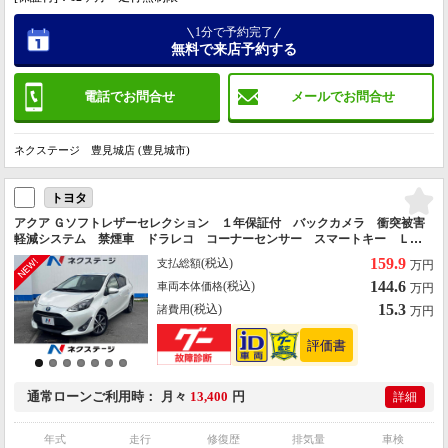
1分で予約完了
無料で来店予約する
電話でお問合せ
メールでお問合せ
ネクステージ 豊見城店 (豊見城市)
トヨタ
アクア Ｇソフトレザーセレクション １年保証付 バックカメラ 衝突被害
軽減システム 禁煙車 ドラレコ コーナーセンサー スマートキー ＬＥ
Ｄヘッド ビルトインＥＴＣ クルコン 純正１５インチＡＷ オートハイ
159.9
(税込)
支払総額
万円
ビーム 車線逸脱警報
144.6
(税込)
車両本体価格
万円
15.3
(税込)
諸費用
万円
通常ローン
ご利用時
月々
13,400
円
詳細
年式
走行
修復歴
排気量
車検