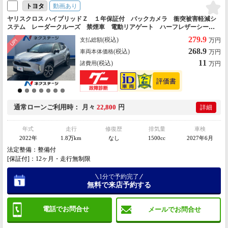
動画あり
トヨタ
ヤリスクロス ハイブリッドＺ １年保証付 バックカメラ 衝突被害軽減シ
ステム レーダークルーズ 禁煙車 電動リアゲート ハーフレザーシー
ト パワーシート コーナーセンサー スマートキー ＬＥＤヘッド ビル
279.9
(税込)
支払総額
万円
トインＥＴＣ
268.9
(税込)
車両本体価格
万円
11
(税込)
諸費用
万円
通常ローン
ご利用時
月々
22,800
円
詳細
年式
走行
修復歴
排気量
車検
2022年
1.8万km
なし
1500cc
2027年6月
法定整備：整備付
[保証付]：12ヶ月・走行無制限
1分で予約完了
無料で来店予約する
電話でお問合せ
メールでお問合せ