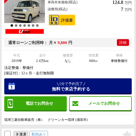
124.8
(税込)
車両本体価格
万円
7
(税込)
諸費用
万円
通常ローン
ご利用時
月々
9,800
円
詳細
年式
走行
修復歴
排気量
車検
2019年
2.4万km
なし
660cc
車検整備付
法定整備：整備付
[保証付]：12ヶ月・走行無制限
1分で予約完了
無料で来店予約する
電話でお問合せ
メールでお問合せ
琉球三菱自動車販売（株） クリーンカー琉球 (浦添市)
動画あり
トヨタ