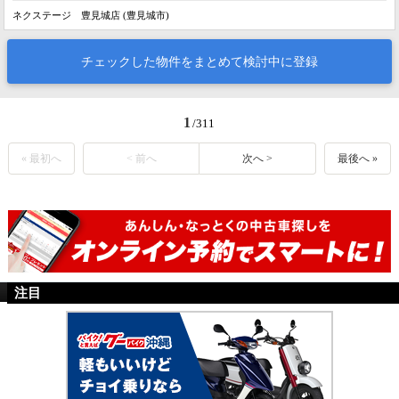
ネクステージ 豊見城店 (豊見城市)
チェックした物件をまとめて検討中に登録
1
/311
« 最初へ
< 前へ
次へ >
最後へ »
注目