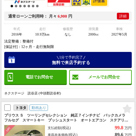
通常ローン
ご利用時
月々
6,900
円
詳細
年式
走行
修復歴
排気量
車検
2016年
10.9万km
なし
2000cc
2027年5月
法定整備：整備付
[保証付]：12ヶ月・走行無制限
1分で予約完了
無料で来店予約する
電話でお問合せ
メールでお問合せ
ネクステージ 読谷店 (中頭郡読谷村)
動画あり
トヨタ
プリウス Ｓ ツーリングセレクション 純正７インチナビ バックカメラ
フルセグ スマートキー プッシュスタート オートエアコン ステアリン
グスイッチ 純正アルミホイール 白シート 本土仕入れ ＥＴＣ 電動ミ
99.8
(税込)
支払総額
万円
ラー エコモード ＣＤ／ＤＶＤ
89.6
(税込)
車両本体価格
万円