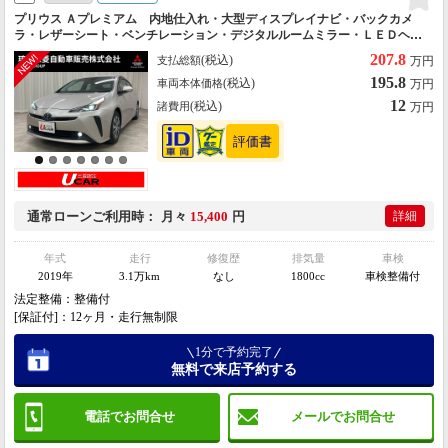
プリウス Ａプレミアム 内地仕入れ・大型ディスプレイナビ・バックカメ
ラ・レザーシート・ベンチレーション・デジタルルームミラー・ＬＥＤヘッ
ドライト・オートライト・ＥＴＣ２．０・ドライブレコーダー・ＪＢＬスピ
207.8
(税込)
支払総額
万円
ーカー
195.8
(税込)
車両本体価格
万円
12
(税込)
諸費用
万円
通常ローン
ご利用時
月々
15,400
円
詳細
年式
走行
修復歴
排気量
車検
2019年
3.1万km
なし
1800cc
車検整備付
法定整備：整備付
[保証付]：12ヶ月・走行無制限
1分で予約完了
無料で来店予約する
電話でお問合せ
メールでお問合せ