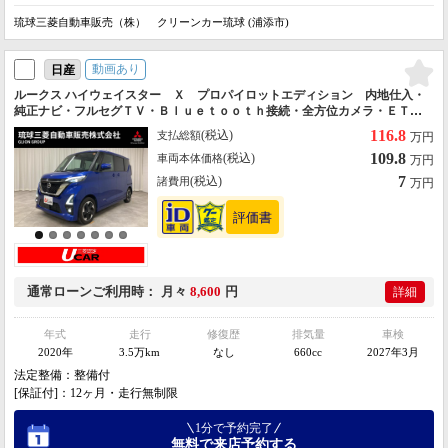
琉球三菱自動車販売（株） クリーンカー琉球 (浦添市)
動画あり
日産
ルークス ハイウェイスター Ｘ プロパイロットエディション 内地仕入・
純正ナビ・フルセグＴＶ・Ｂｌｕｅｔｏｏｔｈ接続・全方位カメラ・ＥＴ
Ｃ・純正１４ＡＷ・オートライト・ＬＥＤヘッド・クルーズコントロール・
116.8
(税込)
支払総額
万円
スマートキー・プッシュスタート・認定保証・法定整備付
109.8
(税込)
車両本体価格
万円
7
(税込)
諸費用
万円
通常ローン
ご利用時
月々
8,600
円
詳細
年式
走行
修復歴
排気量
車検
2020年
3.5万km
なし
660cc
2027年3月
法定整備：整備付
[保証付]：12ヶ月・走行無制限
1分で予約完了
無料で来店予約する