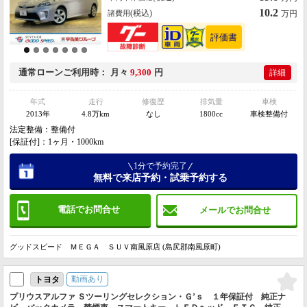
10.2
(税込)
諸費用
万円
通常ローン
ご利用時
月々
9,300
円
詳細
年式
走行
修復歴
排気量
車検
2013年
4.8万km
なし
1800cc
車検整備付
法定整備：整備付
[保証付]：1ヶ月・1000km
1分で予約完了
無料で来店予約・試乗予約する
電話でお問合せ
メールでお問合せ
グッドスピード ＭＥＧＡ ＳＵＶ南風原店 (島尻郡南風原町)
動画あり
トヨタ
プリウスアルファ Ｓツーリングセレクション・Ｇ’ｓ １年保証付 純正ナ