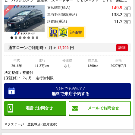
ビ バックカメラ 禁煙車 スマートキー ＬＥＤヘッド ＥＴＣ 純正１
８インチアルミ オートライト ＣＤ ＤＶＤ再生 フルセグ ＬＥＤフォ
149.9
(税込)
支払総額
万円
グ
138.2
(税込)
車両本体価格
万円
11.7
(税込)
諸費用
万円
通常ローン
ご利用時
月々
12,700
円
詳細
年式
走行
修復歴
排気量
車検
2016年
11.3万km
なし
1800cc
2027年7月
法定整備：整備付
[保証付]：12ヶ月・走行無制限
1分で予約完了
無料で来店予約する
電話でお問合せ
メールでお問合せ
ネクステージ 豊見城店 (豊見城市)