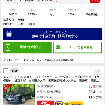
通常ローン
ご利用時
月々
13,700
円
詳細
年式
走行
修復歴
排気量
車検
2015年
9.7万km
なし
2500cc
車検整備付
法定整備：整備付
[保証付]：1ヶ月・1000km
1分で予約完了
無料で来店予約・試乗予約する
電話でお問合せ
メールでお問合せ
グッドスピード ＭＥＧＡ ＳＵＶ南風原店 (島尻郡南風原町)
日産
エクストレイル ２０Ｘ ハイブリッド エマージェンシーブレーキＰ １年
保証付 純正ナビ 全周囲カメラ 衝突被害軽減システム 禁煙車 電動リ
アゲート 撥水シート ドラレコ スマートキー ＨＩＤヘッド ビルトイ
99.9
(税込)
支払総額
万円
ンＥＴＣ クルコン 純正１７インチアルミ オートライト
88.4
(税込)
車両本体価格
万円
11.5
(税込)
諸費用
万円