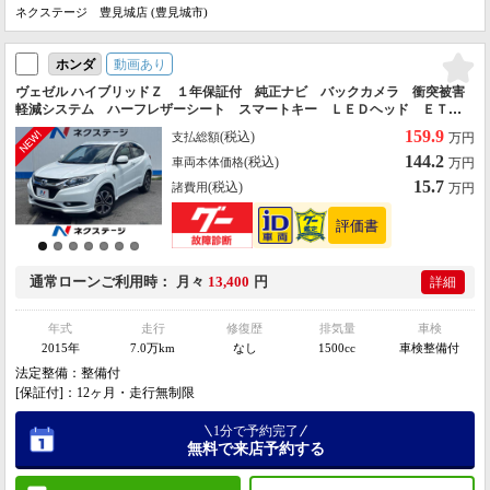
ネクステージ 豊見城店 (豊見城市)
動画あり
ホンダ
ヴェゼル ハイブリッドＺ １年保証付 純正ナビ バックカメラ 衝突被害
軽減システム ハーフレザーシート スマートキー ＬＥＤヘッド ＥＴ
Ｃ クルコン 純正１７インチアルミ オートライト デュアルエアコン
159.9
(税込)
支払総額
万円
Ｂｌｕｅｔｏｏｔｈ
144.2
(税込)
車両本体価格
万円
15.7
(税込)
諸費用
万円
通常ローン
ご利用時
月々
13,400
円
詳細
年式
走行
修復歴
排気量
車検
2015年
7.0万km
なし
1500cc
車検整備付
法定整備：整備付
[保証付]：12ヶ月・走行無制限
1分で予約完了
無料で来店予約する