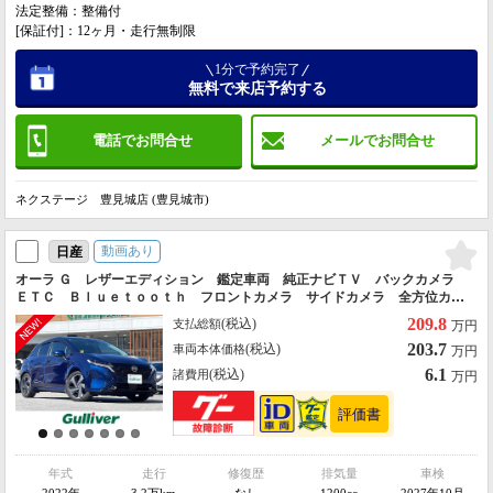
法定整備：整備付
[保証付]：12ヶ月・走行無制限
1分で予約完了
無料で来店予約する
電話でお問合せ
メールでお問合せ
ネクステージ 豊見城店 (豊見城市)
動画あり
日産
オーラ Ｇ レザーエディション 鑑定車両 純正ナビＴＶ バックカメラ
ＥＴＣ Ｂｌｕｅｔｏｏｔｈ フロントカメラ サイドカメラ 全方位カメ
ラ ドライブレコーダー ＵＳＢ入力端子 ＨＤＭＩ デジタルインナーミ
209.8
(税込)
支払総額
万円
ラー ＢＯＳＥスピーカー
203.7
(税込)
車両本体価格
万円
6.1
(税込)
諸費用
万円
年式
走行
修復歴
排気量
車検
2022年
3.2万km
なし
1200cc
2027年10月