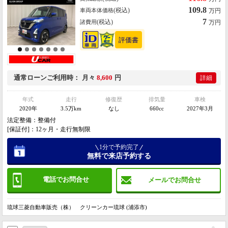
スマートキー・プッシュスタート・認定保証・法定整備付
109.8
(税込)
車両本体価格
万円
7
(税込)
諸費用
万円
通常ローン
ご利用時
月々
8,600
円
詳細
年式
走行
修復歴
排気量
車検
2020年
3.5万km
なし
660cc
2027年3月
法定整備：整備付
[保証付]：12ヶ月・走行無制限
1分で予約完了
無料で来店予約する
電話でお問合せ
メールでお問合せ
琉球三菱自動車販売（株） クリーンカー琉球 (浦添市)