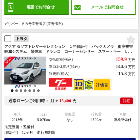
電話でお問合せ
メールでお問合せ
ガリバー ５８号宜野湾店 (宜野湾市)
トヨタ
アクア Ｇソフトレザーセレクション １年保証付 バックカメラ 衝突被害
軽減システム 禁煙車 ドラレコ コーナーセンサー スマートキー ＬＥ
Ｄヘッド ビルトインＥＴＣ クルコン 純正１５インチＡＷ オートハイ
159.9
(税込)
支払総額
万円
ビーム 車線逸脱警報
144.6
(税込)
車両本体価格
万円
15.3
(税込)
諸費用
万円
通常ローン
ご利用時
月々
13,400
円
詳細
年式
走行
修復歴
排気量
車検
2018年
5.0万km
なし
1500cc
車検整備付
法定整備：整備付
[保証付]：12ヶ月・走行無制限