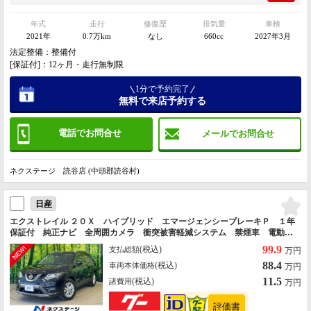
年式
走行
修復歴
排気量
車検
2021年
0.7万km
なし
660cc
2027年3月
法定整備：整備付
[保証付]：12ヶ月・走行無制限
1分で予約完了
無料で来店予約する
電話でお問合せ
メールでお問合せ
ネクステージ 読谷店 (中頭郡読谷村)
日産
エクストレイル ２０Ｘ ハイブリッド エマージェンシーブレーキＰ １年
保証付 純正ナビ 全周囲カメラ 衝突被害軽減システム 禁煙車 電動リ
アゲート 撥水シート ドラレコ スマートキー ＨＩＤヘッド ビルトイ
99.9
(税込)
支払総額
万円
ンＥＴＣ クルコン 純正１７インチアルミ オートライト
88.4
(税込)
車両本体価格
万円
11.5
(税込)
諸費用
万円