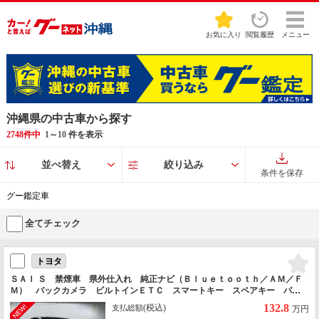
お気に入り
閲覧履歴
メニュー
沖縄県の中古車から探す
2748件中
1
～
10
件を表示
並べ替え
絞り込み
条件を保存
グー鑑定車
全てチェック
トヨタ
ＳＡＩ Ｓ 禁煙車 県外仕入れ 純正ナビ（Ｂｌｕｅｔｏｏｔｈ／ＡＭ／Ｆ
Ｍ） バックカメラ ビルトインＥＴＣ スマートキー スペアキー パワ
ーシート ＬＥＤヘッドライト カーテンエアバック 純正１６インチＡＷ
132.8
(税込)
支払総額
万円