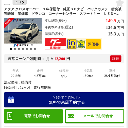
トヨタ
アクア クロスオーバー １年保証付 純正ＳＤナビ バックカメラ 衝突被
害軽減 禁煙車 ドラレコ コーナーセンサー スマートキー ＬＥＤヘッ
ド ビルトインＥＴＣ 純正１６インチアルミ 車線逸脱警報 オートライ
149.9
(税込)
支払総額
万円
ト オートエアコン
134.6
(税込)
車両本体価格
万円
15.3
(税込)
諸費用
万円
通常ローン
ご利用時
月々
12,200
円
詳細
年式
走行
修復歴
排気量
車検
2019年
4.5万km
なし
1500cc
車検整備付
法定整備：整備付
[保証付]：12ヶ月・走行無制限
1分で予約完了
無料で来店予約する
電話でお問合せ
メールでお問合せ