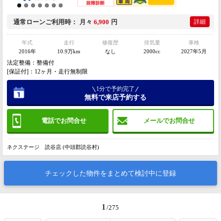
通常ローン
ご利用時
月々
6,900
円
詳細
年式
走行
修復歴
排気量
車検
2016年
10.9万km
なし
2000cc
2027年5月
法定整備：整備付
[保証付]：12ヶ月・走行無制限
1分で予約完了
無料で来店予約する
電話でお問合せ
メールでお問合せ
ネクステージ 読谷店 (中頭郡読谷村)
チェックした物件をまとめて検討中に登録
1
/275