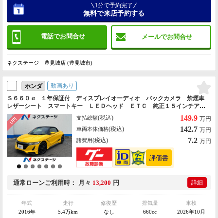
1分で予約完了
無料で来店予約する
電話でお問合せ
メールでお問合せ
ネクステージ 豊見城店 (豊見城市)
動画あり
ホンダ
Ｓ６６０ α １年保証付 ディスプレイオーディオ バックカメラ 禁煙車
レザーシート スマートキー ＬＥＤヘッド ＥＴＣ 純正１５インチアル
ミ オートライト オートエアコン Ｂｌｕｅｔｏｏｔｈ パドルシフト
149.9
(税込)
支払総額
万円
142.7
(税込)
車両本体価格
万円
7.2
(税込)
諸費用
万円
通常ローン
ご利用時
月々
13,200
円
詳細
年式
走行
修復歴
排気量
車検
2016年
5.4万km
なし
660cc
2026年10月