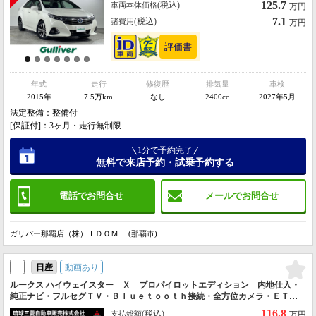
125.7
(税込)
車両本体価格
万円
7.1
(税込)
諸費用
万円
年式
走行
修復歴
排気量
車検
2015年
7.5万km
なし
2400cc
2027年5月
法定整備：整備付
[保証付]：3ヶ月・走行無制限
1分で予約完了
無料で来店予約・試乗予約する
電話でお問合せ
メールでお問合せ
ガリバー那覇店（株）ＩＤＯＭ (那覇市)
動画あり
日産
ルークス ハイウェイスター Ｘ プロパイロットエディション 内地仕入・
純正ナビ・フルセグＴＶ・Ｂｌｕｅｔｏｏｔｈ接続・全方位カメラ・ＥＴ
Ｃ・純正１４ＡＷ・オートライト・ＬＥＤヘッド・クルーズコントロール・
116.8
(税込)
支払総額
万円