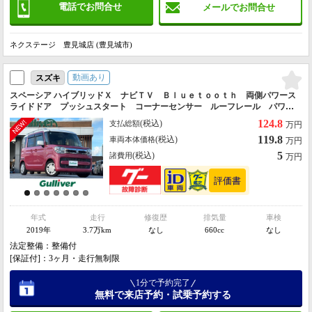
電話でお問合せ
メールでお問合せ
ネクステージ 豊見城店 (豊見城市)
動画あり
スズキ
スペーシア ハイブリッドＸ ナビＴＶ Ｂｌｕｅｔｏｏｔｈ 両側パワース
ライドドア プッシュスタート コーナーセンサー ルーフレール パワー
ステアリング オートライト 横滑り防止装置 衝突被害軽減システム オ
124.8
(税込)
支払総額
万円
ートマチックハイビーム
119.8
(税込)
車両本体価格
万円
5
(税込)
諸費用
万円
年式
走行
修復歴
排気量
車検
2019年
3.7万km
なし
660cc
なし
法定整備：整備付
[保証付]：3ヶ月・走行無制限
1分で予約完了
無料で来店予約・試乗予約する