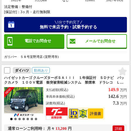
法定整備：整備付
[保証付]：3ヶ月・走行無制限
1分で予約完了
無料で来店予約・試乗予約する
電話でお問合せ
メールでお問合せ
ガリバー ５８号宜野湾店 (宜野湾市)
動画あり
ダイハツ
ハイゼットカーゴ クルーズターボＳＡＩＩＩ １年保証付 ＳＤナビ バッ
クカメラ １００Ｖ電源 衝突被害軽減システム 禁煙車 ドラレコ ＬＥ
Ｄヘッド ＥＴＣ オートハイビーム オートライト Ｂｌｕｅｔｏｏｔ
149.9
(税込)
支払総額
万円
ｈ ＣＤ ＤＶＤ再生 フルセグ
142.6
(税込)
車両本体価格
万円
7.3
(税込)
諸費用
万円
通常ローン
ご利用時
月々
13,200
円
詳細