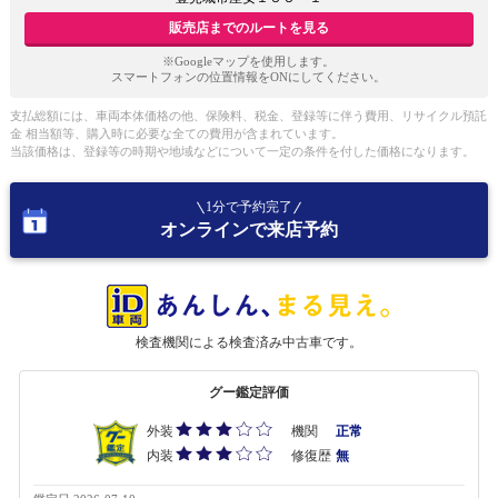
販売店までのルートを見る
※Googleマップを使用します。
スマートフォンの位置情報をONにしてください。
支払総額には、車両本体価格の他、保険料、税金、登録等に伴う費用、リサイクル預託
金 相当額等、購入時に必要な全ての費用が含まれています。
当該価格は、登録等の時期や地域などについて一定の条件を付した価格になります。
1分で予約完了
オンラインで来店予約
検査機関による検査済み中古車です。
グー鑑定評価
外装
機関
正常
内装
修復歴
無