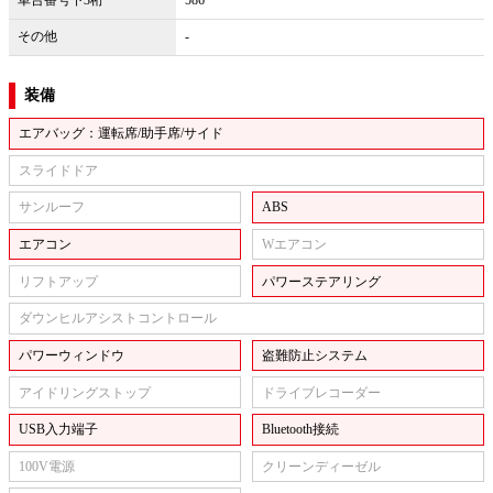
その他
-
装備
エアバッグ：運転席/助手席/サイド
スライドドア
サンルーフ
ABS
エアコン
Wエアコン
リフトアップ
パワーステアリング
ダウンヒルアシストコントロール
パワーウィンドウ
盗難防止システム
アイドリングストップ
ドライブレコーダー
USB入力端子
Bluetooth接続
100V電源
クリーンディーゼル