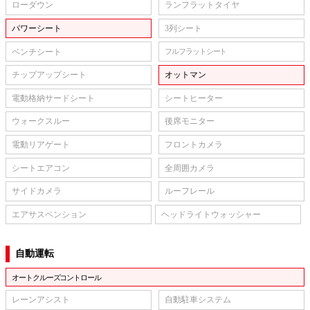
ローダウン
ランフラットタイヤ
パワーシート
3列シート
ベンチシート
フルフラットシート
チップアップシート
オットマン
電動格納サードシート
シートヒーター
ウォークスルー
後席モニター
電動リアゲート
フロントカメラ
シートエアコン
全周囲カメラ
サイドカメラ
ルーフレール
エアサスペンション
ヘッドライトウォッシャー
自動運転
オートクルーズコントロール
レーンアシスト
自動駐車システム