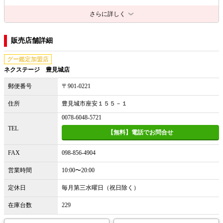
さらに詳しく
販売店舗詳細
グー鑑定加盟店
ネクステージ 豊見城店
郵便番号
〒901-0221
住所
豊見城市座安１５５－１
0078-6048-5721
TEL
【無料】電話でお問合せ
FAX
098-856-4904
営業時間
10:00〜20:00
定休日
毎月第三水曜日（祝日除く）
在庫台数
229