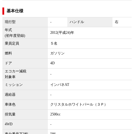
基本仕様
現行型
-
ハンドル
右
年式
2012(平成24)年
(初年度登録)
乗員定員
５名
燃料
ガソリン
ドア
4D
エコカー減税
-
対象車
ミッション
インパネAT
過給器
-
車体色
クリスタルホワイトパール（３Ｐ）
排気量
2500cc
4WD
-
車台番号下3桁
586