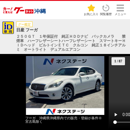
お気に入り
閲覧履歴
メニュー
グー鑑定
日産 フーガ
２５０ＧＴ １年保証付 純正ＨＤＤナビ バックカメラ 禁
煙車 ハーフレザーシートハーフレザーシート スマートキーＨ
ＩＤヘッド ビルトインＥＴＣ クルコン 純正１８インチアル
ミ オートライト デュアルエアコン
1
/
87
フーガ 沖縄県沖縄県内での販売・登録が条件※
宮古島除く