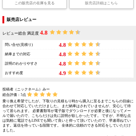
この販売店の在庫を見る
販売店詳細はこちら
販売店レビュー
4.8
レビュー総合 満足度
4.8
問い合せ(見積り)
4.8
納車までの対応
4.8
説明のわかりやすさ
4.9
おすすめ度
投稿者（ニックネーム）みー
総合評価：
5
点
乗り換え希望でしたが、下取りの見積もり時から購入に至るまでこちらの目線に
合わせて対応していただけました。 まだ納車はされていませんが、安心して待
って居られます。 必要書類等が電子版でダウンロードが必要と後になってメー
ルで届いたので、こちらだけは先に説明が欲しかったです。 ですが、不明な点
は気軽に電話でもLINEでも聞いて良いと仰って頂いていたので、早速尋ねてい
ます。返信を待っている段階です。 全体的に信頼のできる対応をしていただけ
ました。