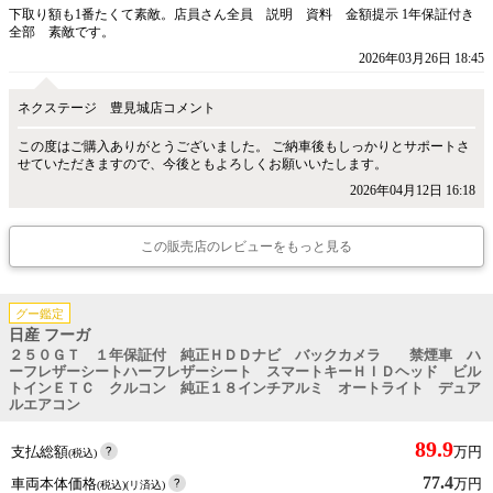
下取り額も1番たくて素敵。店員さん全員 説明 資料 金額提示 1年保証付き
全部 素敵です。
2026年03月26日 18:45
ネクステージ 豊見城店コメント
この度はご購入ありがとうございました。 ご納車後もしっかりとサポートさ
せていただきますので、今後ともよろしくお願いいたします。
2026年04月12日 16:18
この販売店のレビューをもっと見る
グー鑑定
日産 フーガ
２５０ＧＴ １年保証付 純正ＨＤＤナビ バックカメラ 禁煙車 ハ
ーフレザーシートハーフレザーシート スマートキーＨＩＤヘッド ビル
トインＥＴＣ クルコン 純正１８インチアルミ オートライト デュア
ルエアコン
89.9
支払総額
万円
(税込)
77.4
車両本体価格
万円
(税込)(リ済込)