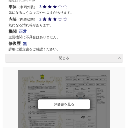
鑑定日 2026-07-10
車体
3
（車両外装）
気になるようなキズやヘコミがあります。
内装
3
（内装状態）
気になる汚れ等があります。
機関
正常
主要機関に不具合はありません。
修復歴
無
詳細は鑑定書をご確認ください。
閉じる
評価書を見る