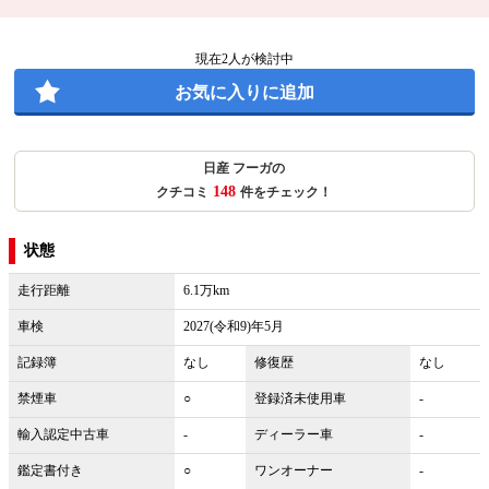
現在
2
人が検討中
お気に入りに追加
日産 フーガの
148
クチコミ
件をチェック！
状態
走行距離
6.1万km
車検
2027(令和9)年5月
記録簿
なし
修復歴
なし
禁煙車
○
登録済未使用車
-
輸入認定中古車
-
ディーラー車
-
鑑定書付き
○
ワンオーナー
-