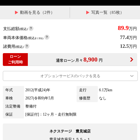
動画を見る（2件）
写真一覧（85枚）
89.9
支払総額
万円
(税込)
77.4
車両本体価格
万円
(税込)
(リ済込)
12.5
諸費用
万円
(税込)
ローン
8,900
月々
円
通常ローン
ご利用時
オプションサービスのパックを見る
年式
2012(平成24)年
走行
6.1万km
車検
2027(令和9)年5月
修復歴
なし
法定整備
整備付
保証
[保証付]：12ヶ月・走行無制限
ネクステージ 豊見城店
豊見城市座安１５５－１