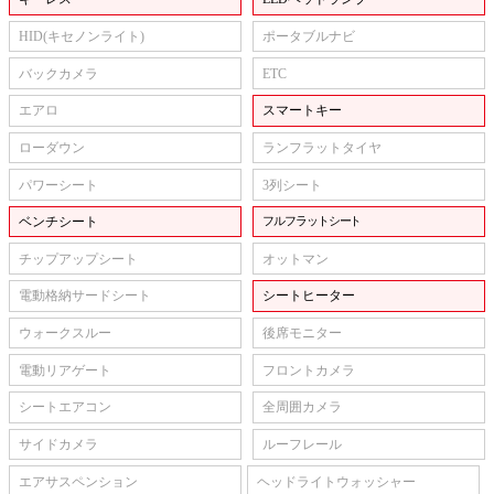
HID(キセノンライト)
ポータブルナビ
バックカメラ
ETC
エアロ
スマートキー
ローダウン
ランフラットタイヤ
パワーシート
3列シート
ベンチシート
フルフラットシート
チップアップシート
オットマン
電動格納サードシート
シートヒーター
ウォークスルー
後席モニター
電動リアゲート
フロントカメラ
シートエアコン
全周囲カメラ
サイドカメラ
ルーフレール
エアサスペンション
ヘッドライトウォッシャー