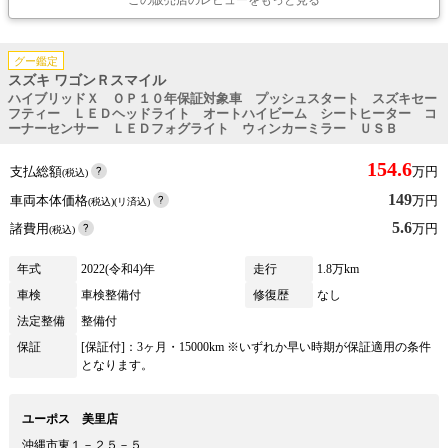
この販売店のレビューをもっと見る
グー鑑定
スズキ ワゴンＲスマイル
ハイブリッドＸ ＯＰ１０年保証対象車 プッシュスタート スズキセー
フティー ＬＥＤヘッドライト オートハイビーム シートヒーター コ
ーナーセンサー ＬＥＤフォグライト ウィンカーミラー ＵＳＢ
154.6
支払総額
万円
(税込)
149
車両本体価格
万円
(税込)(リ済込)
5.6
諸費用
万円
(税込)
年式
2022(令和4)年
走行
1.8万km
車検
車検整備付
修復歴
なし
法定整備
整備付
保証
[保証付]：3ヶ月・15000km ※いずれか早い時期が保証適用の条件
となります。
ユーポス 美里店
沖縄市東１－２５－５