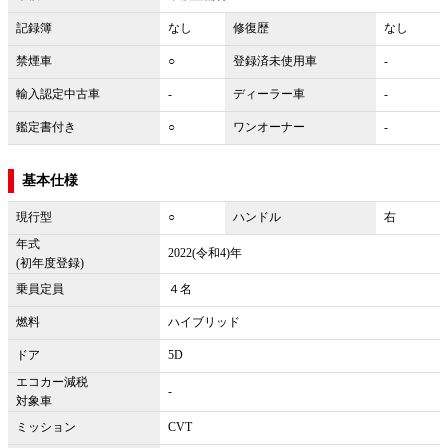
記録簿
なし
修復歴
なし
禁煙車
○
登録済未使用車
-
輸入認定中古車
-
ディーラー車
-
鑑定書付き
○
ワンオーナー
-
基本仕様
現行型
○
ハンドル
右
年式
2022(令和4)年
(初年度登録)
乗員定員
４名
燃料
ハイブリッド
ドア
5D
エコカー減税
-
対象車
ミッション
CVT