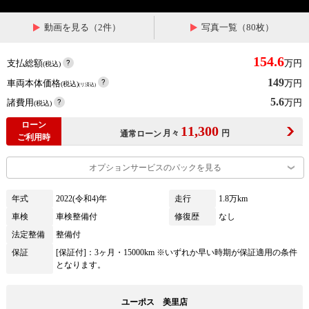
動画を見る（2件）
写真一覧（80枚）
154.6
支払総額
万円
(税込)
149
車両本体価格
万円
(税込)
(リ済込)
5.6
諸費用
万円
(税込)
ローン
11,300
月々
円
通常ローン
ご利用時
オプションサービスのパックを見る
年式
2022(令和4)年
走行
1.8万km
車検
車検整備付
修復歴
なし
法定整備
整備付
保証
[保証付]：3ヶ月・15000km ※いずれか早い時期が保証適用の条件
となります。
ユーポス 美里店