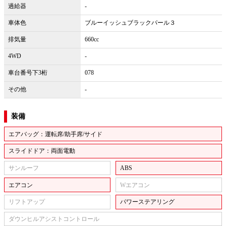
過給器
-
車体色
ブルーイッシュブラックパール３
排気量
660cc
4WD
-
車台番号下3桁
078
その他
-
装備
エアバッグ：運転席/助手席/サイド
スライドドア：両面電動
サンルーフ
ABS
エアコン
Wエアコン
リフトアップ
パワーステアリング
ダウンヒルアシストコントロール