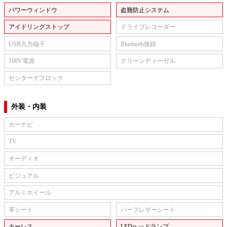
パワーウィンドウ
盗難防止システム
アイドリングストップ
ドライブレコーダー
USB入力端子
Bluetooth接続
100V電源
クリーンディーゼル
センターデフロック
外装・内装
カーナビ
TV
オーディオ
ビジュアル
アルミホイール
革シート
ハーフレザーシート
キーレス
LEDヘッドランプ