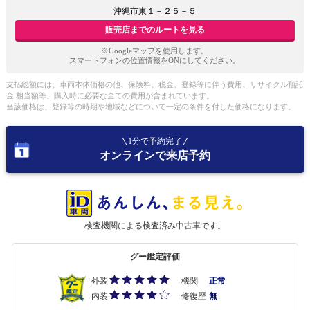
沖縄市東１－２５－５
販売店までのルートを見る
※Googleマップを使用します。
スマートフォンの位置情報をONにしてください。
支払総額には、車両本体価格の他、保険料、税金、登録等に伴う費用、リサイクル預託
金 相当額等、購入時に必要な全ての費用が含まれています。
当該価格は、登録等の時期や地域などについて一定の条件を付した価格になります。
1分で予約完了
オンラインで来店予約
検査機関による検査済み中古車です。
グー鑑定評価
外装
機関
正常
内装
修復歴
無