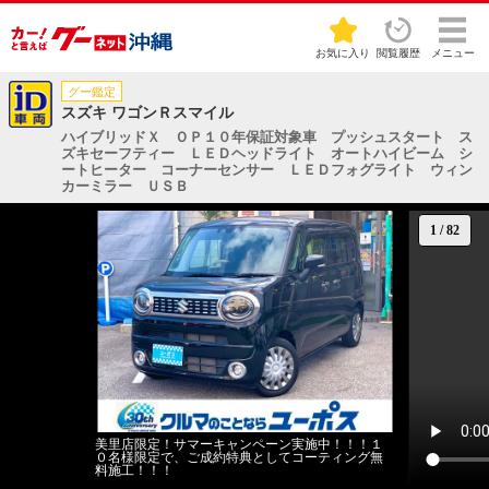
お気に入り
閲覧履歴
メニュー
グー鑑定
スズキ ワゴンＲスマイル
ハイブリッドＸ ＯＰ１０年保証対象車 プッシュスタート ス
ズキセーフティー ＬＥＤヘッドライト オートハイビーム シ
ートヒーター コーナーセンサー ＬＥＤフォグライト ウィン
カーミラー ＵＳＢ
1
/
82
美里店限定！サマーキャンペーン実施中！！！１
０名様限定で、ご成約特典としてコーティング無
料施工！！！