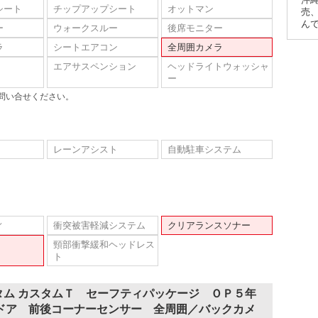
シート
チップアップシート
オットマン
売
ん
ー
ウォークスルー
後席モニター
ラ
シートエアコン
全周囲カメラ
エアサスペンション
ヘッドライトウォッシャ
ー
問い合せください。
レーンアシスト
自動駐車システム
ィ
衝突被害軽減システム
クリアランスソナー
頸部衝撃緩和ヘッドレス
ト
タム カスタムＴ セーフティパッケージ ＯＰ５年
ドア 前後コーナーセンサー 全周囲／バックカメ