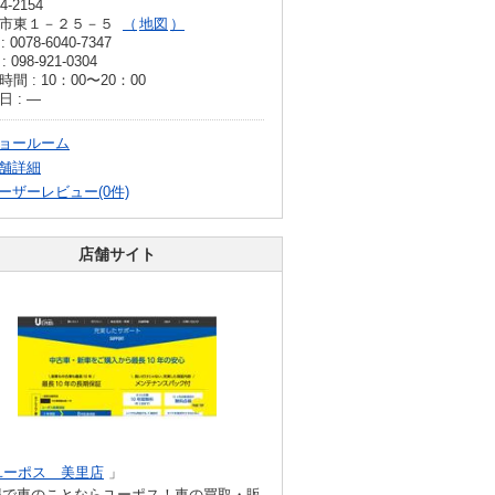
4-2154
市東１－２５－５
地図
: 0078-6040-7347
: 098-921-0304
間 : 10：00〜20：00
日 : ―
ョールーム
舗詳細
ーザーレビュー(0件)
店舗サイト
ユーポス 美里店
」
縄で車のことならユーポス！車の買取・販