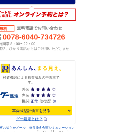
無料電話でお問い合わせ
無料
0078-6040-734726
間帯 8：00〜22：00
P電話、ひかり電話からはご利用いただけませ
検査機関による検査済みの中古車で
す。
外装
内装
機関
正常
修復歴
無
車両状態評価書を見る
グー鑑定とは？
更お知らせメール
乗り換え金額シミュレーション