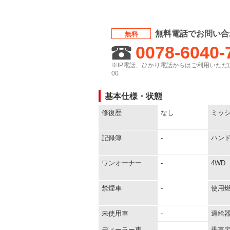
無料電話でお問い合
無料
0078-6040-
※IP電話、ひかり電話からはご利用いただけ
00
基本仕様・状態
修復歴
なし
ミッ
記録簿
-
ハン
ワンオーナー
-
4WD
禁煙車
-
使用
未使用車
-
過給
ディーラー車
-
乗車