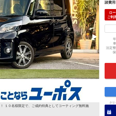
諸費用
ロー
ご利
法定整
保
クリ
！ １０名様限定で、ご成約特典としてコーティング無料施