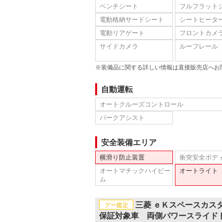
ベンチシート
フルフラット
電動格納サードシート
シートヒータ
電動リアゲート
フロントカメ
サイドカメラ
ルーフレール
※装備品に関する詳しい情報は直接販売店へお
自動運転
オートクルーズコントロール
パークアシスト
安全装備エリア
横滑り防止装置
衝突安全ボデ
オートマチックハイビー
オートライト
ム
三菱 ｅＫスペースカス
グー鑑定
保証対象車 両側パワースライド