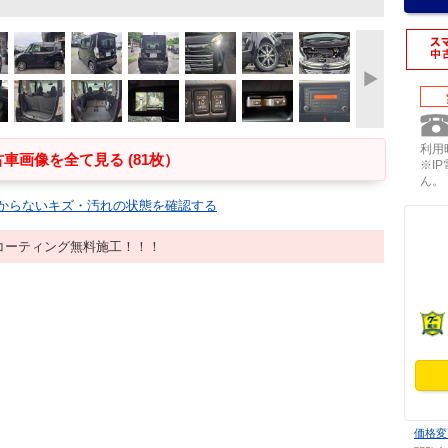
利用時
車画像を全て見る (81枚）
※I
ん。
からないキズ・汚れの状態を確認する
コーティング無料施工！！！
価格変