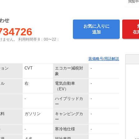
閲覧中
わせ
お気に入りに
734726
追加
在
ません。 利用時間帯 8：00〜22：
装備略号/用語解説
ション
CVT
エコカー減税対
-
象
ドル
右
電気自動車
-
（EV）
-
ハイブリッドカ
-
ー
燃料
ガソリン
キャンピングカ
-
ー
器
-
寒冷地仕様
-
定員
４名
福祉車両
-