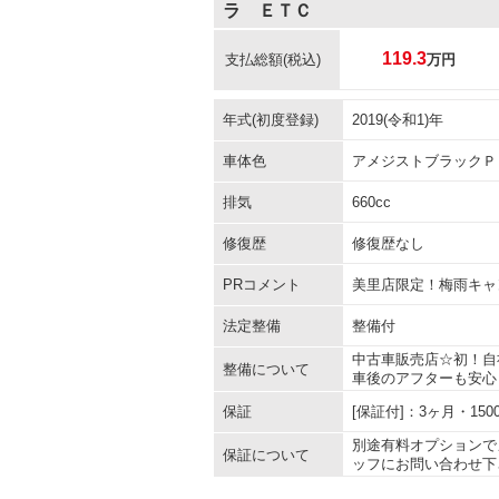
ラ ＥＴＣ
119.3
支払総額
(税込)
万円
年式(初度登録)
2019(令和1)年
車体色
アメジストブラックＰ
排気
660cc
修復歴
修復歴なし
PRコメント
美里店限定！梅雨キャ
法定整備
整備付
中古車販売店☆初！自
整備について
車後のアフターも安心
保証
[保証付]：3ヶ月・1
別途有料オプションで
保証について
ッフにお問い合わせ下