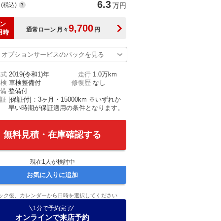
6.3
(税込)
万円
ン
9,700
通常ローン
月々
円
用時
オプションサービスのパックを見る
年式
2019(令和1)年
走行
1.0万km
車検
車検整備付
修復歴
なし
備
整備付
証
[保証付]：3ヶ月・15000km ※いずれか
早い時期が保証適用の条件となります。
無料見積・在庫確認する
現在
1
人が検討中
お気に入りに追加
ック後、カレンダーから日時を選択してください
1分で予約完了
オンラインで来店予約