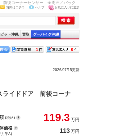
前後コーナーセンサー 全周囲／バック...
質問はコチラ
ヘルプ
お気に入りに追加
ピット沖縄
買取
グーバイク沖縄
1
0
2026/07/15更新
スライドドア 前後コーナ
119.3
額
(税込)
万円
体価格
113
万円
(リ済込)