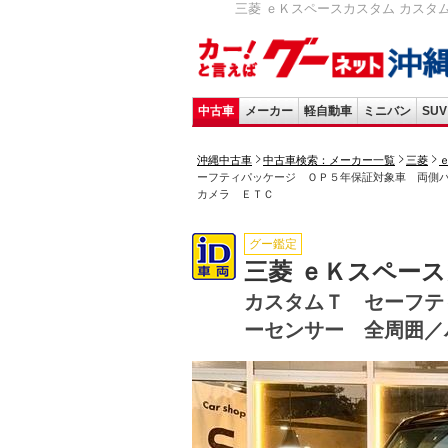
三菱 ｅＫスペースカスタム カスタ
中古車
メーカー
軽自動車
ミニバン
SUV
沖縄中古車
中古車検索：メーカー一覧
三菱
ーフティパッケージ ＯＰ５年保証対象車 両側
カメラ ＥＴＣ
グー鑑定
三菱 ｅＫスペー
カスタムＴ セーフテ
ーセンサー 全周囲／