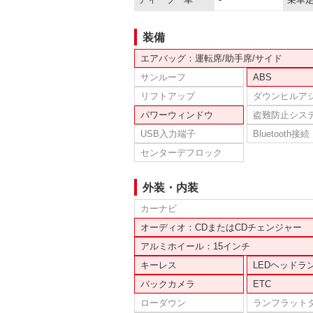
装備
エアバッグ：運転席/助手席/サイド
サンルーフ
ABS
リフトアップ
ダウンヒルア
パワーウィンドウ
盗難防止シス
USB入力端子
Bluetooth接続
センターデフロック
外装・内装
カーナビ
オーディオ：CDまたはCDチェンジャー
アルミホイール：15インチ
キーレス
LEDヘッドラ
バックカメラ
ETC
ローダウン
ランフラット