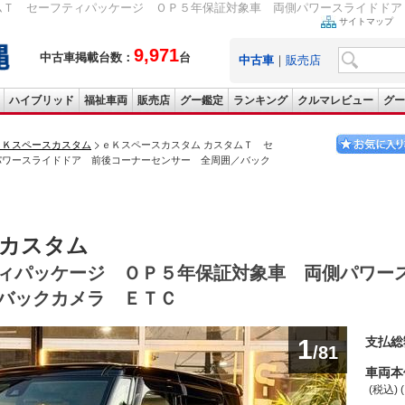
ムＴ セーフティパッケージ ＯＰ５年保証対象車 両側パワースライドドア 
サイトマップ
9,971
中古車掲載台数：
台
中古車
｜
販売店
ハイブリッド
福祉車両
販売店
グー鑑定
ランキング
クルマレビュー
グー
ｅＫスペースカスタム
ｅＫスペースカスタム カスタムＴ セ
パワースライドドア 前後コーナーセンサー 全周囲／バック
スカスタム
ィパッケージ ＯＰ５年保証対象車 両側パワー
バックカメラ ＥＴＣ
1
支払総
/81
車両本
(税込) 