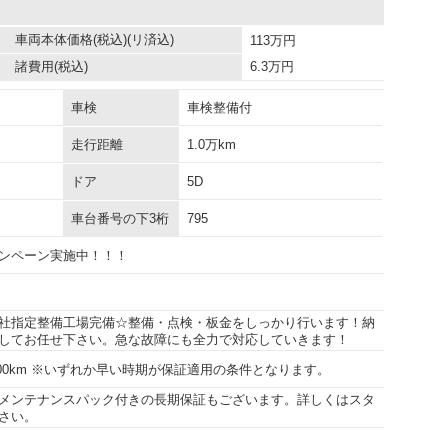
車両本体価格
(税込)(リ済込)
113
万円
諸費用
(税込)
6.3
万円
車検
車検整備付
走行距離
1.0万km
ドア
5D
車台番号の下3桁
795
ンペーン実施中！！！
社指定整備工場完備☆整備・点検・板金をしっかり行います！納
してお任せ下さい。急な故障にも全力で対応していきます！
5000km ※いずれか早い時期が保証適用の条件となります。
メンテナンスパック付きの長期保証もございます。詳しくはスタ
さい。