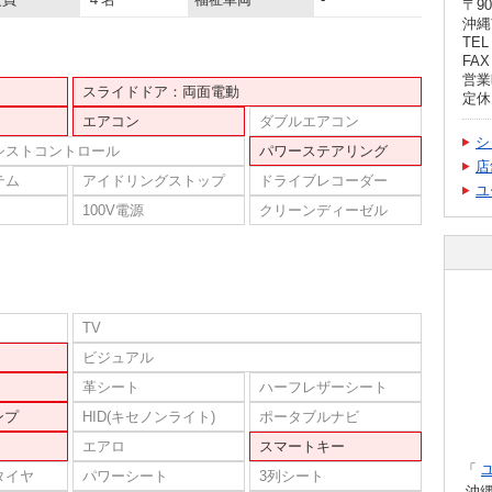
〒90
沖縄
TEL 
FAX 
営業時
スライドドア：両面電動
定休
エアコン
ダブルエアコン
シ
シストコントロール
パワーステアリング
店
テム
アイドリングストップ
ドライブレコーダー
ユ
100V電源
クリーンディーゼル
TV
ビジュアル
革シート
ハーフレザーシート
ンプ
HID(キセノンライト)
ポータブルナビ
エアロ
スマートキー
「
タイヤ
パワーシート
3列シート
沖