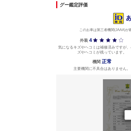
グー鑑定評価
このお車は第三者機関(JAAA
4
外装
気になるキズやヘコミは補修済みですが、
ズやヘコミが残っています。
正常
機関
主要機関に不具合はありません。