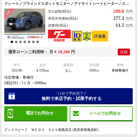
ドシート／ブラインドスポットモニター／アイサイトシートヒーター／ステ
アリングヒーター／パドルシフト／バックカメラ／サイドモニター／ＬＥＤ
288.8
(税込)
支払総額
万円
ヘッドライト
277.3
(税込)
車両本体価格
万円
11.5
(税込)
諸費用
万円
通常ローン
ご利用時
月々
20,100
円
詳細
年式
走行
修復歴
排気量
車検
2022年
4.3万km
なし
1800cc
車検整備付
法定整備：整備付
[保証付]：1ヶ月・1000km
1分で予約完了
無料で来店予約・試乗予約する
電話でお問合せ
メールでお問合せ
グッドスピード ＭＥＧＡ ＳＵＶ南風原店 (島尻郡南風原町)