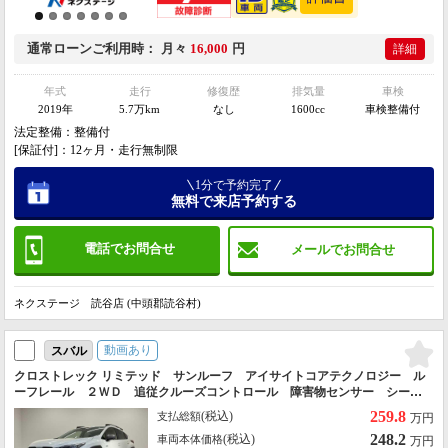
通常ローン
ご利用時
月々
16,000
円
詳細
年式
走行
修復歴
排気量
車検
2019年
5.7万km
なし
1600cc
車検整備付
法定整備：整備付
[保証付]：12ヶ月・走行無制限
1分で予約完了
無料で来店予約する
電話でお問合せ
メールでお問合せ
ネクステージ 読谷店 (中頭郡読谷村)
動画あり
スバル
クロストレック リミテッド サンルーフ アイサイトコアテクノロジー ル
ーフレール ２ＷＤ 追従クルーズコントロール 障害物センサー シート
ヒーター パワーシート フルセグ Ｂｌｕｅｔｏｏｔｈ パドルシフト
259.8
(税込)
支払総額
万円
スマートキー
248.2
(税込)
車両本体価格
万円