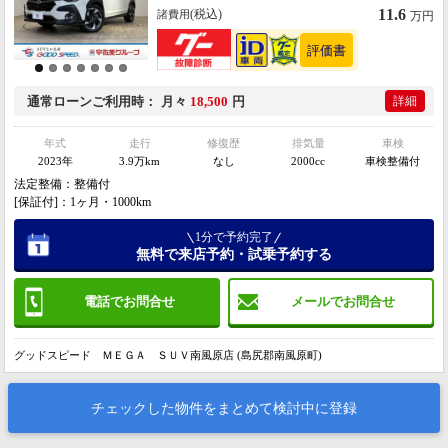
11.6
(税込)
諸費用
万円
通常ローン
ご利用時
月々
18,500
円
詳細
年式
走行
修復歴
排気量
車検
2023年
3.9万km
なし
2000cc
車検整備付
法定整備：整備付
[保証付]：1ヶ月・1000km
1分で予約完了
無料で来店予約・試乗予約する
電話でお問合せ
メールでお問合せ
グッドスピード ＭＥＧＡ ＳＵＶ南風原店 (島尻郡南風原町)
チェックした物件をまとめて検討中に登録