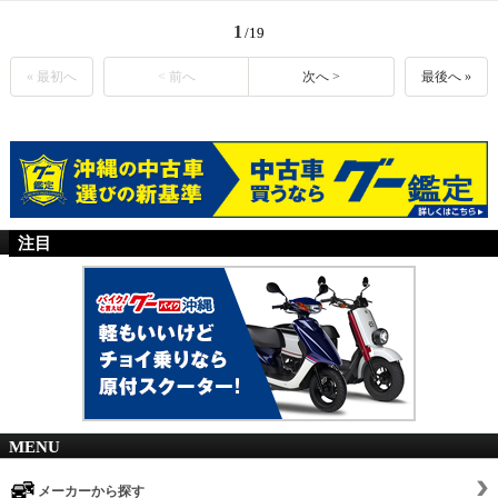
1
/19
« 最初へ
< 前へ
次へ >
最後へ »
注目
MENU
メーカーから探す