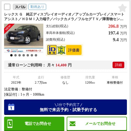
動画あり
スバル
レックス Ｇ 純正ディスプレイオーディオ／アップルカープレイ／スマート
アシスト／ＨＤＭＩ入力端子／バックカメラ／フルセグＴＶ／障害物センサ
ー／ＬＥＤヘッドライト／プッシュスタート／ステアリングスイッチ／ＥＴ
206.8
(税込)
支払総額
万円
Ｃ
197.4
(税込)
車両本体価格
万円
9.4
(税込)
諸費用
万円
通常ローン
ご利用時
月々
14,400
円
詳細
年式
走行
修復歴
排気量
車検
2023年
2.7万km
なし
1200cc
車検整備付
法定整備：整備付
[保証付]：1ヶ月・1000km
1分で予約完了
無料で来店予約・試乗予約する
電話でお問合せ
メールでお問合せ