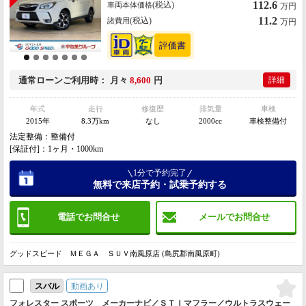
112.6
(税込)
車両本体価格
万円
11.2
(税込)
諸費用
万円
通常ローン
ご利用時
月々
8,600
円
詳細
年式
走行
修復歴
排気量
車検
2015年
8.3万km
なし
2000cc
車検整備付
法定整備：整備付
[保証付]：1ヶ月・1000km
1分で予約完了
無料で来店予約・試乗予約する
電話でお問合せ
メールでお問合せ
グッドスピード ＭＥＧＡ ＳＵＶ南風原店 (島尻郡南風原町)
動画あり
スバル
フォレスター スポーツ メーカーナビ／ＳＴＩマフラー／ウルトラスウェー