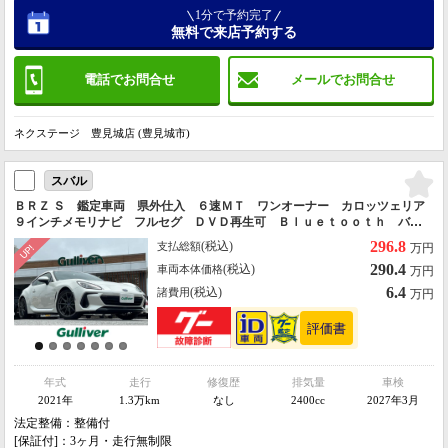
1分で予約完了
無料で来店予約する
電話でお問合せ
メールでお問合せ
ネクステージ 豊見城店 (豊見城市)
スバル
ＢＲＺ Ｓ 鑑定車両 県外仕入 ６速ＭＴ ワンオーナー カロッツェリア
９インチメモリナビ フルセグ ＤＶＤ再生可 Ｂｌｕｅｔｏｏｔｈ バッ
クカメラ ＥＴＣ ＨＫＳマフラー 純正マフラー積み込み クルコン
296.8
(税込)
支払総額
万円
290.4
(税込)
車両本体価格
万円
6.4
(税込)
諸費用
万円
年式
走行
修復歴
排気量
車検
2021年
1.3万km
なし
2400cc
2027年3月
法定整備：整備付
[保証付]：3ヶ月・走行無制限