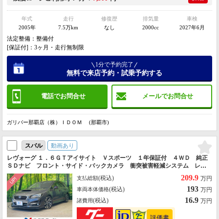
年式
走行
修復歴
排気量
車検
2005年
7.5万km
なし
2000cc
2027年6月
法定整備：整備付
[保証付]：3ヶ月・走行無制限
1分で予約完了
無料で来店予約・試乗予約する
電話でお問合せ
メールでお問合せ
ガリバー那覇店（株）ＩＤＯＭ (那覇市)
動画あり
スバル
レヴォーグ １．６ＧＴアイサイト Ｖスポーツ １年保証付 ４ＷＤ 純正
ＳＤナビ フロント・サイド・バックカメラ 衝突被害軽減システム レー
ダークルーズ 禁煙車 パワーシート コーナーセンサー スマートキー
209.9
(税込)
支払総額
万円
ＬＥＤヘッド 純正１８インチアルミ
193
(税込)
車両本体価格
万円
16.9
(税込)
諸費用
万円