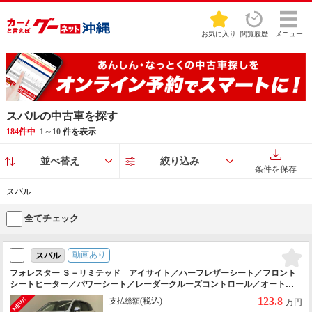
お気に入り
閲覧履歴
メニュー
スバルの中古車を探す
184件中
1
～
10
件を表示
並べ替え
絞り込み
条件を保存
スバル
全てチェック
動画あり
スバル
フォレスター Ｓ－リミテッド アイサイト／ハーフレザーシート／フロント
シートヒーター／パワーシート／レーダークルーズコントロール／オートラ
イト／Ｂｌｕｅｔｏｏｔｈ／スマートキー・プッシュスタート／フロントフ
123.8
(税込)
支払総額
万円
ォグライト／バックカメラ