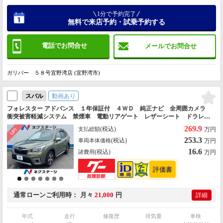
1分で予約完了
無料で来店予約・試乗予約する
電話でお問合せ
メールでお問合せ
ガリバー ５８号宜野湾店 (宜野湾市)
動画あり
スバル
フォレスター アドバンス １年保証付 ４ＷＤ 純正ナビ 全周囲カメラ
衝突被害軽減システム 禁煙車 電動リアゲート レザーシート ドラレ
コ コーナーセンサー スマートキー ＬＥＤヘッド ルーフレール ビル
269.9
(税込)
支払総額
万円
トインＥＴＣ
253.3
(税込)
車両本体価格
万円
16.6
(税込)
諸費用
万円
通常ローン
ご利用時
月々
21,000
円
詳細
年式
走行
修復歴
排気量
車検