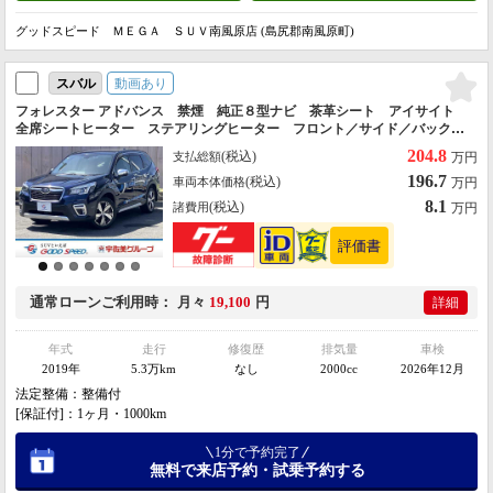
グッドスピード ＭＥＧＡ ＳＵＶ南風原店 (島尻郡南風原町)
動画あり
スバル
フォレスター アドバンス 禁煙 純正８型ナビ 茶革シート アイサイト
全席シートヒーター ステアリングヒーター フロント／サイド／バックカ
メラ ドラレコ デジタルインナーミラー 電動リアゲート パドルシフ
204.8
(税込)
支払総額
万円
ト 純正１８インチＡＷ
196.7
(税込)
車両本体価格
万円
8.1
(税込)
諸費用
万円
通常ローン
ご利用時
月々
19,100
円
詳細
年式
走行
修復歴
排気量
車検
2019年
5.3万km
なし
2000cc
2026年12月
法定整備：整備付
[保証付]：1ヶ月・1000km
1分で予約完了
無料で来店予約・試乗予約する