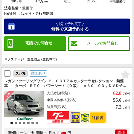
2019年
4.7万km
なし
2000cc
車検整備付
法定整備：整備付
[保証付]：12ヶ月・走行無制限
1分で予約完了
無料で来店予約する
電話でお問合せ
メールでお問合せ
ネクステージ 豊見城店 (豊見城市)
動画あり
スバル
レガシィツーリングワゴン ２．０ＧＴアルカンターラセレクション 禁煙
車 ターボ ＥＴＣ パワーシート（Ｄ席） ＡＡＣ ＣＤ，ＤＶＤチェ
ンジャー ＡＭ，ＦＭラジオ ＭＤチェンジャー 電格ミラー ヘッドライ
62.8
(税込)
支払総額
万円
トレベライザー ＧＰＳレーダーディテクター
55.6
(税込)
車両本体価格
万円
7.2
(税込)
諸費用
万円
残価ローン
ご利用時
月々
7,300
円
詳細