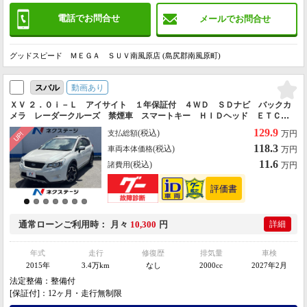
電話でお問合せ
メールでお問合せ
グッドスピード ＭＥＧＡ ＳＵＶ南風原店 (島尻郡南風原町)
動画あり
スバル
ＸＶ ２．０ｉ－Ｌ アイサイト １年保証付 ４ＷＤ ＳＤナビ バックカ
メラ レーダークルーズ 禁煙車 スマートキー ＨＩＤヘッド ＥＴＣ
純正１７インチアルミ 車線逸脱警報 オートライト デュアルエアコン
129.9
(税込)
支払総額
万円
118.3
(税込)
車両本体価格
万円
11.6
(税込)
諸費用
万円
通常ローン
ご利用時
月々
10,300
円
詳細
年式
走行
修復歴
排気量
車検
2015年
3.4万km
なし
2000cc
2027年2月
法定整備：整備付
[保証付]：12ヶ月・走行無制限