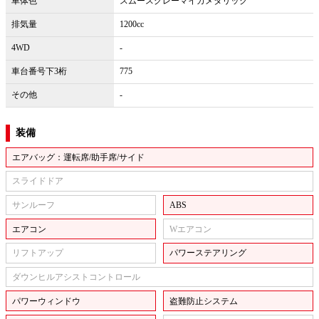
車体色
スムースグレーマイカメタリック
排気量
1200cc
4WD
-
車台番号下3桁
775
その他
-
装備
エアバッグ：運転席/助手席/サイド
スライドドア
サンルーフ
ABS
エアコン
Wエアコン
リフトアップ
パワーステアリング
ダウンヒルアシストコントロール
パワーウィンドウ
盗難防止システム