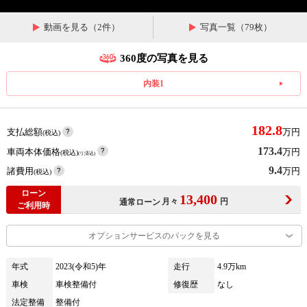
動画を見る（2件）
写真一覧（79枚）
360度の写真を見る
内装1
182.8
支払総額
万円
(税込)
173.4
車両本体価格
万円
(税込)
(リ済込)
9.4
諸費用
万円
(税込)
ローン
13,400
月々
円
通常ローン
ご利用時
オプションサービスのパックを見る
年式
2023(令和5)年
走行
4.9万km
車検
車検整備付
修復歴
なし
法定整備
整備付