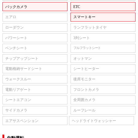
バックカメラ
ETC
エアロ
スマートキー
ローダウン
ランフラットタイヤ
パワーシート
3列シート
ベンチシート
フルフラットシート
チップアップシート
オットマン
電動格納サードシート
シートヒーター
ウォークスルー
後席モニター
電動リアゲート
フロントカメラ
シートエアコン
全周囲カメラ
サイドカメラ
ルーフレール
エアサスペンション
ヘッドライトウォッシャー