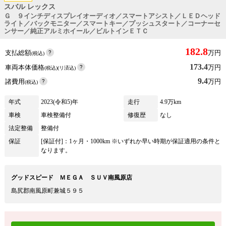
スバル レックス
Ｇ ９インチディスプレイオーディオ／スマートアシスト／ＬＥＤヘッド
ライト／バックモニター／スマートキー／プッシュスタート／コーナーセ
ンサー／純正アルミホイール／ビルトインＥＴＣ
182.8
支払総額
万円
(税込)
173.4
車両本体価格
万円
(税込)(リ済込)
9.4
諸費用
万円
(税込)
年式
2023(令和5)年
走行
4.9万km
車検
車検整備付
修復歴
なし
法定整備
整備付
保証
[保証付]：1ヶ月・1000km ※いずれか早い時期が保証適用の条件と
なります。
グッドスピード ＭＥＧＡ ＳＵＶ南風原店
島尻郡南風原町兼城５９５