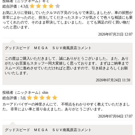
投稿者（ニックネーム）ギミ
総合評価：
4.3
点
お気に入りに登録していたクルマの下見のつもりで来店しましたが、車の状態が
非常によかったのと、担当してくださったスタッフが気さくで色々な相談にも乗
ってくれたので、そのまま即決してしまいました。 とても満足の行く買い物だ
ったと思います。
2026年07月21日 12:07
グッドスピード ＭＥＧＡ ＳＵＶ南風原店コメント
この度はご購入いただきまして、誠にありがとうございました。 また、あり
がたいお言葉もスタッフ一同大変嬉しく思っております。 まずはご納車まで
スムーズに進めさせていただければと思いますので、引き続きよろしくお願
いいたします。
2026年07月24日 11:59
投稿者（ニックネーム）shin
総合評価：
5
点
カーアドバイザーの神里さんにて、 不明点をわかりやすく教えていただきまし
た。 非常によい車と巡り会えました。ありがとうございます。
2026年07月04日 17:07
グッドスピード ＭＥＧＡ ＳＵＶ南風原店コメント