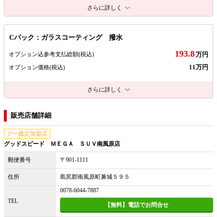
さらに詳しく
Cパック：ガラスコーティング 撥水
193.8
オプション込参考支払総額
(税込)
万円
11万円
オプション価格
(税込)
さらに詳しく
販売店舗詳細
グー鑑定加盟店
グッドスピード ＭＥＧＡ ＳＵＶ南風原店
郵便番号
〒901-1111
住所
島尻郡南風原町兼城５９５
0078-6044-7887
TEL
【無料】電話でお問合せ