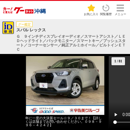
お気に入り
閲覧履歴
メニュー
グー鑑定
スバル レックス
Ｇ ９インチディスプレイオーディオ／スマートアシスト／ＬＥ
Ｄヘッドライト／バックモニター／スマートキー／プッシュスタ
ート／コーナーセンサー／純正アルミホイール／ビルトインＥＴ
Ｃ
1
/
81
年に一度の大決算セール☆９／３０まで！【詳し
くは店舗までお問い合わせください。０９８－９
９６－４２４２】