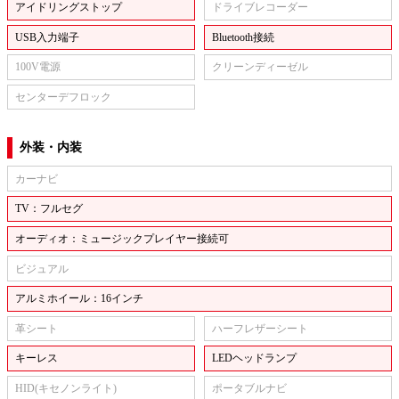
アイドリングストップ
ドライブレコーダー
USB入力端子
Bluetooth接続
100V電源
クリーンディーゼル
センターデフロック
外装・内装
カーナビ
TV：フルセグ
オーディオ：ミュージックプレイヤー接続可
ビジュアル
アルミホイール：16インチ
革シート
ハーフレザーシート
キーレス
LEDヘッドランプ
HID(キセノンライト)
ポータブルナビ