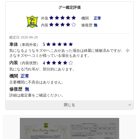
グー鑑定評価
外装
機関
正常
内装
修復歴
無
鑑定日 2026-06-29
車体
5
（車両外装）
気になるようなキズやへこみがあった場合は綺麗に補修済みですが、 小
さなキズやヘコミが残っている場合もあります。
内装
4
（内装状態）
気になる汚れ等が、部分的にあります。
機関
正常
主要機関に不具合はありません。
修復歴
無
詳細は鑑定書をご確認ください。
閉じる