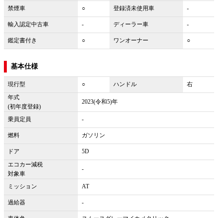
禁煙車
○
登録済未使用車
-
輸入認定中古車
-
ディーラー車
-
鑑定書付き
○
ワンオーナー
○
基本仕様
現行型
○
ハンドル
右
年式
2023(令和5)年
(初年度登録)
乗員定員
-
燃料
ガソリン
ドア
5D
エコカー減税
-
対象車
ミッション
AT
過給器
-