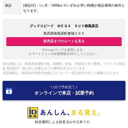
保証
[保証付]：1ヶ月・1000km ※いずれか早い時期が保証適用の条件と
なります。
グッドスピード ＭＥＧＡ ＳＵＶ南風原店
島尻郡南風原町兼城５９５
販売店までのルートを見る
※Googleマップを使用します。
スマートフォンの位置情報をONにしてください。
支払総額には、車両本体価格の他、保険料、税金、登録等に伴う費用、リサイクル預託
金 相当額等、購入時に必要な全ての費用が含まれています。
当該価格は、登録等の時期や地域などについて一定の条件を付した価格になります。
1分で予約完了
オンラインで来店・試乗予約
検査機関による検査済み中古車です。