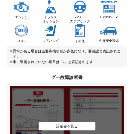
エンジン
トランス
パワー
HV/PHV/EV
ミッション
ステアリング
先進安全装備
エアバッグ
ABS
その他
※異常がある場合は主要点検項目が赤色になり、要確認と表記されま
す。
※車に装備されていない項目は「-」と表記されます
グー故障診断書
診断書を見る