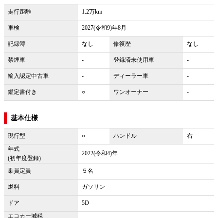
走行距離
1.2万km
車検
2027(令和9)年8月
記録簿
なし
修復歴
なし
禁煙車
-
登録済未使用車
-
輸入認定中古車
-
ディーラー車
-
鑑定書付き
○
ワンオーナー
-
基本仕様
現行型
○
ハンドル
右
年式
2022(令和4)年
(初年度登録)
乗員定員
５名
燃料
ガソリン
ドア
5D
エコカー減税