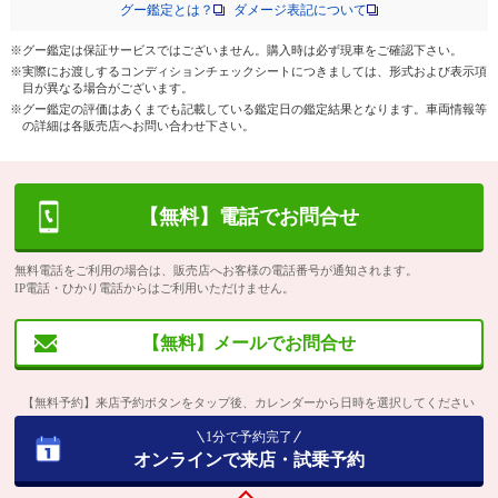
グー鑑定とは？
ダメージ表記について
※グー鑑定は保証サービスではございません。購入時は必ず現車をご確認下さい。
※実際にお渡しするコンディションチェックシートにつきましては、形式および表示項
目が異なる場合がございます。
※グー鑑定の評価はあくまでも記載している鑑定日の鑑定結果となります。車両情報等
の詳細は各販売店へお問い合わせ下さい。
【無料】電話でお問合せ
無料電話をご利用の場合は、販売店へお客様の電話番号が通知されます。
IP電話・ひかり電話からはご利用いただけません。
【無料】メールでお問合せ
【無料予約】来店予約ボタンをタップ後、カレンダーから日時を選択してください
1分で予約完了
オンラインで来店・試乗予約