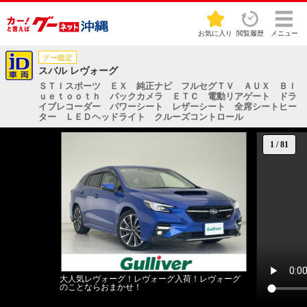
お気に入り
閲覧履歴
メニュー
グー鑑定
スバル レヴォーグ
ＳＴＩスポーツ ＥＸ 純正ナビ フルセグＴＶ ＡＵＸ Ｂｌ
ｕｅｔｏｏｔｈ バックカメラ ＥＴＣ 電動リアゲート ドラ
イブレコーダー パワーシート レザーシート 全席シートヒー
ター ＬＥＤヘッドライト クルーズコントロール
1
/
81
大人気レヴォーグ！レヴォーグ入荷！レヴォーグ
のことならおまかせ！