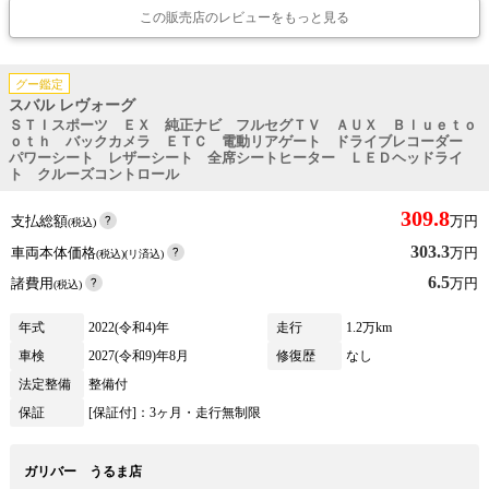
この販売店のレビューをもっと見る
グー鑑定
スバル レヴォーグ
ＳＴＩスポーツ ＥＸ 純正ナビ フルセグＴＶ ＡＵＸ Ｂｌｕｅｔｏ
ｏｔｈ バックカメラ ＥＴＣ 電動リアゲート ドライブレコーダー
パワーシート レザーシート 全席シートヒーター ＬＥＤヘッドライ
ト クルーズコントロール
309.8
支払総額
万円
(税込)
303.3
車両本体価格
万円
(税込)(リ済込)
6.5
諸費用
万円
(税込)
年式
2022(令和4)年
走行
1.2万km
車検
2027(令和9)年8月
修復歴
なし
法定整備
整備付
保証
[保証付]：3ヶ月・走行無制限
ガリバー うるま店