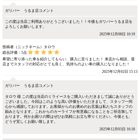
ガリバー うるま店コメント
この度は当店ご利用ありがとうございました！！今後もガリバーうるま店を
よろしくお願いします。
2025年12月08日 10:19
投稿者（ニックネーム）タロウ
総合評価：
5
点
希望に寄り添った車を紹介してもらい、購入に至りました！ 来店から相談、退
店までスタッフの対応がとても良く、気持ちのよい車の購入になりました！
2025年12月02日 15:13
ガリバー うるま店コメント
タロウ 様 この度は当店のミライースをご購入いただきまして誠にありがとう
ございました。今回はこのような高い評価をいただきまして、スタッフ一同
心から感謝しております。お客様からのお褒めのお言葉は私たちスタッフの
励みとなります。これからのカーライフが有意義になることをご祈念致して
おります。何かお困りの際はぜひお気軽にお立ち寄りください。今後とも、
どうぞ宜しくお願い致します。
2025年12月03日 16:18