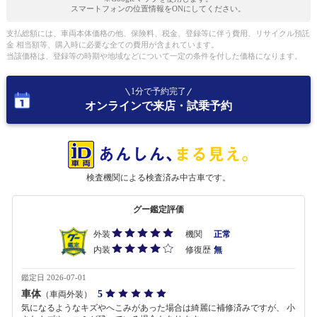
スマートフォンの位置情報をONにしてください。
支払総額には、車両本体価格の他、保険料、税金、登録等に伴う費用、リサイクル預託
金 相当額等、購入時に必要な全ての費用が含まれています。
当該価格は、登録等の時期や地域などについて一定の条件を付した価格になります。
1分で予約完了
オンラインで来店・試乗予約
検査機関による検査済み中古車です。
グー鑑定評価
外装
機関
正常
内装
修復歴
無
鑑定日 2026-07-01
車体
5
（車両外装）
気になるようなキズやへこみがあった場合は綺麗に補修済みですが、 小