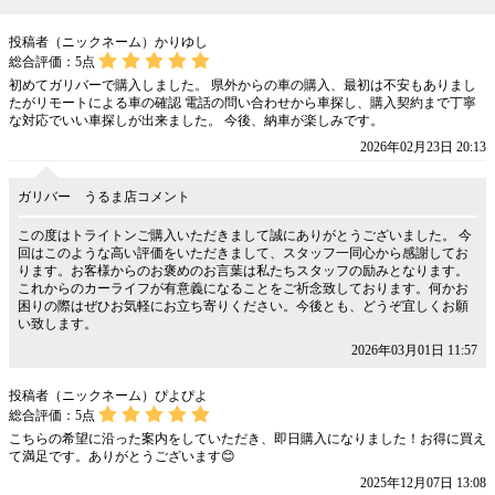
投稿者（ニックネーム）かりゆし
総合評価：
5
点
初めてガリバーで購入しました。 県外からの車の購入、最初は不安もありまし
たがリモートによる車の確認 電話の問い合わせから車探し、購入契約まで丁寧
な対応でいい車探しが出来ました。 今後、納車が楽しみです。
2026年02月23日 20:13
ガリバー うるま店コメント
この度はトライトンご購入いただきまして誠にありがとうございました。 今
回はこのような高い評価をいただきまして、スタッフ一同心から感謝してお
ります。お客様からのお褒めのお言葉は私たちスタッフの励みとなります。
これからのカーライフが有意義になることをご祈念致しております。何かお
困りの際はぜひお気軽にお立ち寄りください。今後とも、どうぞ宜しくお願
い致します。
2026年03月01日 11:57
投稿者（ニックネーム）ぴよぴよ
総合評価：
5
点
こちらの希望に沿った案内をしていただき、即日購入になりました！お得に買え
て満足です。ありがとうございます😊
2025年12月07日 13:08