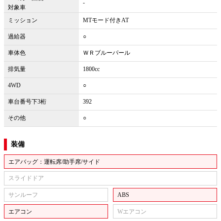
-
対象車
ミッション
MTモード付きAT
過給器
○
車体色
ＷＲブルーパール
排気量
1800cc
4WD
○
車台番号下3桁
392
その他
○
装備
エアバッグ：運転席/助手席/サイド
スライドドア
サンルーフ
ABS
エアコン
Wエアコン