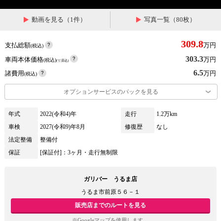
動画を見る（1件）
写真一覧（80枚）
309.8
支払総額
万円
(税込)
303.3
車両本体価格
万円
(税込)
(リ済込)
6.5
諸費用
万円
(税込)
オプションサービスのパックを見る
年式
2022(令和4)年
走行
1.2万km
車検
2027(令和9)年8月
修復歴
なし
法定整備
整備付
保証
[保証付]：3ヶ月・走行無制限
ガリバー うるま店
うるま市前原５６－１
販売店までのルートを見る
※Googleマップを使用します。