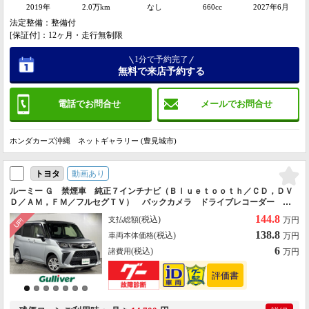
2019年
2.0万km
なし
660cc
2027年6月
法定整備：整備付
[保証付]：12ヶ月・走行無制限
1分で予約完了
無料で来店予約する
電話でお問合せ
メールでお問合せ
ホンダカーズ沖縄 ネットギャラリー (豊見城市)
動画あり
トヨタ
ルーミー Ｇ 禁煙車 純正７インチナビ（Ｂｌｕｅｔｏｏｔｈ／ＣＤ，ＤＶ
Ｄ／ＡＭ，ＦＭ／フルセグＴＶ） バックカメラ ドライブレコーダー 両
側パワースライドドア 衝突被害軽減システム コーナーセンサー スマー
144.8
(税込)
支払総額
万円
トキー
138.8
(税込)
車両本体価格
万円
6
(税込)
諸費用
万円