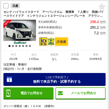
日産
セレナ ハイウェイスターＶ アーバンクロム 禁煙車 ７人乗り 両側パワ
ースライドドア インテリジェントエマージェンシーブレーキ アラウンド
ビューモニター プロパイロット 社外９型ナビ（Ｂｌｕｅｔｏｏｔｈ／Ｃ
298.4
(税込)
支払総額
万円
Ｄ／ＤＶＤ／ＦＭ／ＡＭ／フルセグＴＶ）
291.2
(税込)
車両本体価格
万円
7.2
(税込)
諸費用
万円
年式
走行
修復歴
排気量
車検
2022年
2.0万km
なし
2000cc
2028年8月
法定整備：整備付
[保証付]：3ヶ月・走行無制限
1分で予約完了
無料で来店予約・試乗予約する
電話でお問合せ
メールでお問合せ
ガリバー那覇店（株）ＩＤＯＭ (那覇市)