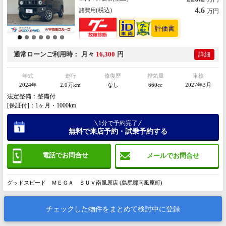
4.6
(税込)
諸費用
万円
通常ローン
ご利用時
月々
16,300
円
詳細
年式
走行
修復歴
排気量
車検
2024年
2.0万km
なし
660cc
2027年3月
法定整備：整備付
[保証付]：1ヶ月・1000km
1分で予約完了
無料で来店予約・試乗予約する
電話でお問合せ
メールでお問合せ
グッドスピード ＭＥＧＡ ＳＵＶ南風原店 (島尻郡南風原町)
チェックした物件をまとめて検討中に登録