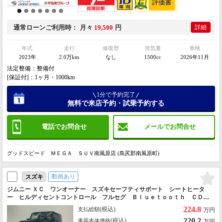
通常ローン
ご利用時
月々
19,500
円
詳細
年式
走行
修復歴
排気量
車検
2023年
2.0万km
なし
1500cc
2026年11月
法定整備：整備付
[保証付]：1ヶ月・1000km
1分で予約完了
無料で来店予約・試乗予約する
電話でお問合せ
メールでお問合せ
グッドスピード ＭＥＧＡ ＳＵＶ南風原店 (島尻郡南風原町)
動画あり
スズキ
ジムニー ＸＣ ワンオーナー スズキセーフティサポート シートヒータ
ー ヒルディセントコントロール フルセグ Ｂｌｕｅｔｏｏｔｈ ＣＤ／
ＤＶＤ再生 オートライト ステアリングスイッチ ヘッドライトウォッシ
224.8
(税込)
支払総額
万円
ャー
220.2
(税込)
車両本体価格
万円