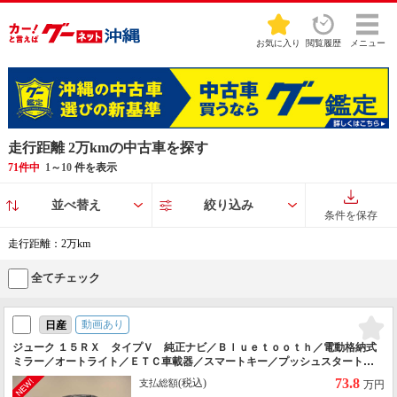
お気に入り
閲覧履歴
メニュー
走行距離 2万kmの中古車を探す
71件中
1
～
10
件を表示
並べ替え
絞り込み
条件を保存
走行距離：2万km
全てチェック
動画あり
日産
ジューク １５ＲＸ タイプＶ 純正ナビ／Ｂｌｕｅｔｏｏｔｈ／電動格納式
ミラー／オートライト／ＥＴＣ車載器／スマートキー／プッシュスタート／
キーレス／純正アルミホイール／バックカメラ／光軸調整スイッチ／オート
73.8
(税込)
支払総額
万円
エアコン／ＣＤ／ＤＶＤ／