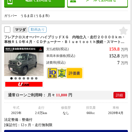
ガリバー うるま店 (うるま市)
動画あり
マツダ
フレアクロスオーバー ハイブリッドＸＧ 内地仕入・走行２００００ｋｍ・
車検Ｒ１０年４月・ＣＤチューナー・Ｂｌｕｅｔｏｏｔｈ接続・スマートキ
ー・プッシュスタート・ＥＴＣ・ＬＥＤヘッド・オートライト・アイドリン
159.8
(税込)
支払総額
万円
グストップ・クリアランスソナー・
152.8
(税込)
車両本体価格
万円
7
(税込)
諸費用
万円
通常ローン
ご利用時
月々
11,800
円
詳細
年式
走行
修復歴
排気量
車検
2025年
2.0万km
なし
660cc
2028年4月
法定整備：整備付
[保証付]：12ヶ月・走行無制限