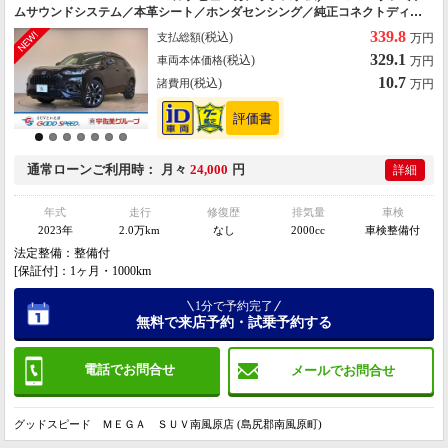
ムサウンドシステム／本革シート／ホンダセンシング／純正コネクトディス
プレイ／シートヒーター／電動リアゲート／ブラインドスポットモニター／
339.8
(税込)
支払総額
万円
パワーシート／ＥＴＣ
329.1
(税込)
車両本体価格
万円
10.7
(税込)
諸費用
万円
通常ローン
ご利用時
月々
24,000
円
詳細
年式
走行
修復歴
排気量
車検
2023年
2.0万km
なし
2000cc
車検整備付
法定整備：整備付
[保証付]：1ヶ月・1000km
1分で予約完了
無料で来店予約・試乗予約する
電話でお問合せ
メールでお問合せ
グッドスピード ＭＥＧＡ ＳＵＶ南風原店 (島尻郡南風原町)