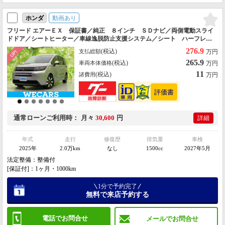
動画あり
ホンダ
フリード エアーＥＸ 保証書／純正 ８インチ ＳＤナビ／両側電動スライ
ドドア／シートヒーター／車線逸脱防止支援システム／シート ハーフレザ
ー／ヘッドランプ ＬＥＤ／ＥＴＣ／ＥＢＤ付ＡＢＳ／横滑り防止装置
276.9
(税込)
支払総額
万円
265.9
(税込)
車両本体価格
万円
11
(税込)
諸費用
万円
通常ローン
ご利用時
月々
30,600
円
詳細
年式
走行
修復歴
排気量
車検
2025年
2.0万km
なし
1500cc
2027年5月
法定整備：整備付
[保証付]：1ヶ月・1000km
1分で予約完了
無料で来店予約する
電話でお問合せ
メールでお問合せ