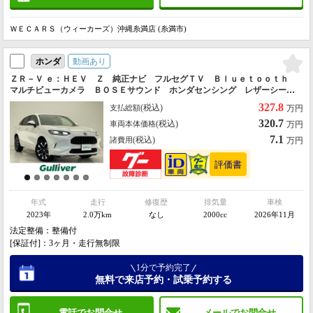
ＷＥＣＡＲＳ（ウィーカーズ）沖縄糸満店 (糸満市)
動画あり
ホンダ
ＺＲ－Ｖ ｅ：ＨＥＶ Ｚ 純正ナビ フルセグＴＶ Ｂｌｕｅｔｏｏｔｈ
マルチビューカメラ ＢＯＳＥサウンド ホンダセンシング レザーシー
ト シートヒーター 電動リアゲート ＬＥＤヘッドライト アダプティブ
327.8
(税込)
支払総額
万円
クルーズコントロール
320.7
(税込)
車両本体価格
万円
7.1
(税込)
諸費用
万円
年式
走行
修復歴
排気量
車検
2023年
2.0万km
なし
2000cc
2026年11月
法定整備：整備付
[保証付]：3ヶ月・走行無制限
1分で予約完了
無料で来店予約・試乗予約する
電話でお問合せ
メールでお問合せ