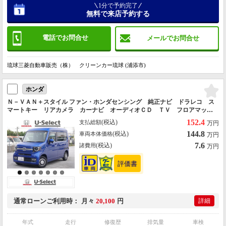
1分で予約完了
無料で来店予約する
電話でお問合せ
メールでお問合せ
琉球三菱自動車販売（株） クリーンカー琉球 (浦添市)
ホンダ
Ｎ－ＶＡＮ＋スタイル ファン・ホンダセンシング 純正ナビ ドラレコ ス
マートキー リアカメラ カーナビ オーディオＣＤ ＴＶ フロアマッ
ト ドアバイザー マットガード 防錆済 内地仕入れ 両スラ 後カメ
152.4
(税込)
支払総額
万円
ラ オートマチックハイビーム 横滑防止 地デジ
144.8
(税込)
車両本体価格
万円
7.6
(税込)
諸費用
万円
通常ローン
ご利用時
月々
20,100
円
詳細
年式
走行
修復歴
排気量
車検