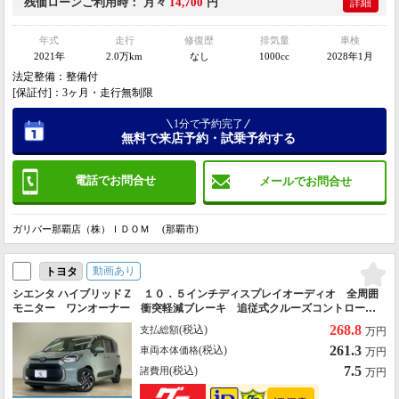
残価ローン
ご利用時
月々
14,700
円
詳細
年式
走行
修復歴
排気量
車検
2021年
2.0万km
なし
1000cc
2028年1月
法定整備：整備付
[保証付]：3ヶ月・走行無制限
1分で予約完了
無料で来店予約・試乗予約する
電話でお問合せ
メールでお問合せ
ガリバー那覇店（株）ＩＤＯＭ (那覇市)
動画あり
トヨタ
シエンタ ハイブリッドＺ １０．５インチディスプレイオーディオ 全周囲
モニター ワンオーナー 衝突軽減ブレーキ 追従式クルーズコントロー
ル レーンキープ コーナーセンサー 両側電動スライドドア Ｂｌｕｅｔ
268.8
(税込)
支払総額
万円
ｏｏｔｈ ＥＴＣ
261.3
(税込)
車両本体価格
万円
7.5
(税込)
諸費用
万円