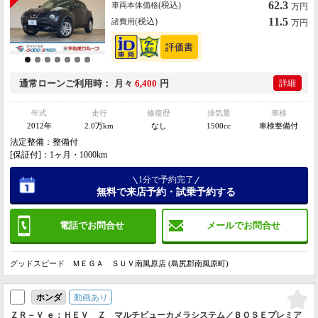
62.3
(税込)
車両本体価格
万円
11.5
(税込)
諸費用
万円
通常ローン
ご利用時
月々
6,400
円
詳細
年式
走行
修復歴
排気量
車検
2012年
2.0万km
なし
1500cc
車検整備付
法定整備：整備付
[保証付]：1ヶ月・1000km
1分で予約完了
無料で来店予約・試乗予約する
電話でお問合せ
メールでお問合せ
グッドスピード ＭＥＧＡ ＳＵＶ南風原店 (島尻郡南風原町)
動画あり
ホンダ
ＺＲ－Ｖ ｅ：ＨＥＶ Ｚ マルチビューカメラシステム／ＢＯＳＥプレミア