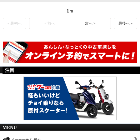
1
/8
« 最初へ
< 前へ
次へ >
最後へ »
注目
MENU