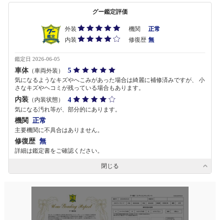
グー鑑定評価
外装
機関
正常
内装
修復歴
無
鑑定日 2026-06-05
車体
5
（車両外装）
気になるようなキズやへこみがあった場合は綺麗に補修済みですが、 小
さなキズやヘコミが残っている場合もあります。
内装
4
（内装状態）
気になる汚れ等が、部分的にあります。
機関
正常
主要機関に不具合はありません。
修復歴
無
詳細は鑑定書をご確認ください。
閉じる