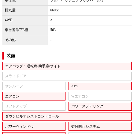
車体色
ブルーイッシュブラックパール３
排気量
660cc
4WD
○
車台番号下3桁
563
その他
-
装備
エアバッグ：運転席/助手席/サイド
スライドドア
サンルーフ
ABS
エアコン
Wエアコン
リフトアップ
パワーステアリング
ダウンヒルアシストコントロール
パワーウィンドウ
盗難防止システム