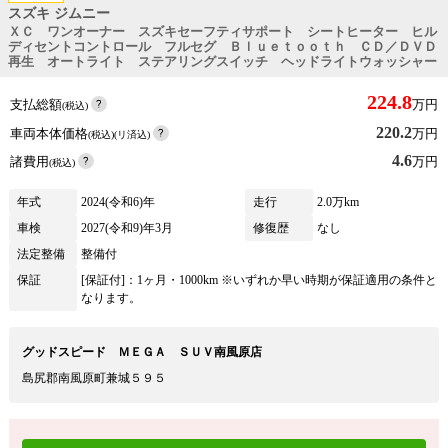
スズキ ジムニー
ＸＣ ワンオーナー スズキセーフティサポート シートヒーター ヒル
ディセントコントロール フルセグ Ｂｌｕｅｔｏｏｔｈ ＣＤ／ＤＶＤ
再生 オートライト ステアリングスイッチ ヘッドライトウォッシャー
224.8
支払総額
万円
(税込)
220.2
車両本体価格
万円
(税込)(リ済込)
4.6
諸費用
万円
(税込)
年式
2024(令和6)年
走行
2.0万km
車検
2027(令和9)年3月
修復歴
なし
法定整備
整備付
保証
[保証付]：1ヶ月・1000km ※いずれか早い時期が保証適用の条件と
なります。
グッドスピード ＭＥＧＡ ＳＵＶ南風原店
島尻郡南風原町兼城５９５