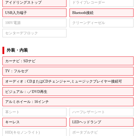
アイドリングストップ
ドライブレコーダー
USB入力端子
Bluetooth接続
100V電源
クリーンディーゼル
センターデフロック
外装・内装
カーナビ：SDナビ
TV：フルセグ
オーディオ：CDまたはCDチェンジャー,ミュージックプレイヤー接続可
ビジュアル：-／DVD再生
アルミホイール：16インチ
革シート
ハーフレザーシート
キーレス
LEDヘッドランプ
HID(キセノンライト)
ポータブルナビ