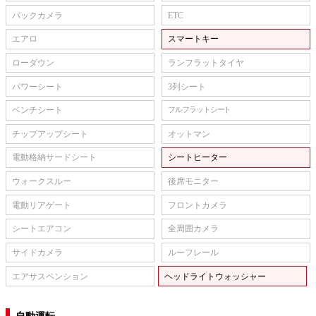
バックカメラ
ETC
エアロ
スマートキー
ローダウン
ランフラットタイヤ
パワーシート
3列シート
ベンチシート
フルフラットシート
チップアップシート
オットマン
電動格納サードシート
シートヒーター
ウォークスルー
後席モニター
電動リアゲート
フロントカメラ
シートエアコン
全周囲カメラ
サイドカメラ
ルーフレール
エアサスペンション
ヘッドライトウォッシャー