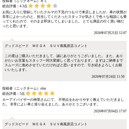
投稿者（ニックネーム）ギミ
総合評価：
4.3
点
お気に入りに登録していたクルマの下見のつもりで来店しましたが、車の状態が
非常によかったのと、担当してくださったスタッフが気さくで色々な相談にも乗
ってくれたので、そのまま即決してしまいました。 とても満足の行く買い物だ
ったと思います。
2026年07月21日 12:07
グッドスピード ＭＥＧＡ ＳＵＶ南風原店コメント
この度はご購入いただきまして、誠にありがとうございました。 また、あり
がたいお言葉もスタッフ一同大変嬉しく思っております。 まずはご納車まで
スムーズに進めさせていただければと思いますので、引き続きよろしくお願
いいたします。
2026年07月24日 11:59
投稿者（ニックネーム）shin
総合評価：
5
点
カーアドバイザーの神里さんにて、 不明点をわかりやすく教えていただきまし
た。 非常によい車と巡り会えました。ありがとうございます。
2026年07月04日 17:07
グッドスピード ＭＥＧＡ ＳＵＶ南風原店コメント