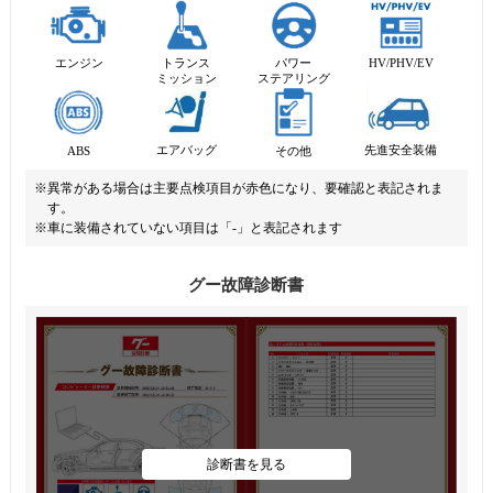
エンジン
トランス
パワー
HV/PHV/EV
ミッション
ステアリング
先進安全装備
エアバッグ
ABS
その他
※異常がある場合は主要点検項目が赤色になり、要確認と表記されま
す。
※車に装備されていない項目は「-」と表記されます
グー故障診断書
診断書を見る