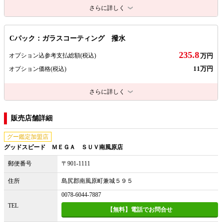
さらに詳しく
Cパック：ガラスコーティング 撥水
235.8
オプション込参考支払総額
(税込)
万円
11万円
オプション価格
(税込)
さらに詳しく
販売店舗詳細
グー鑑定加盟店
グッドスピード ＭＥＧＡ ＳＵＶ南風原店
郵便番号
〒901-1111
住所
島尻郡南風原町兼城５９５
0078-6044-7887
TEL
【無料】電話でお問合せ