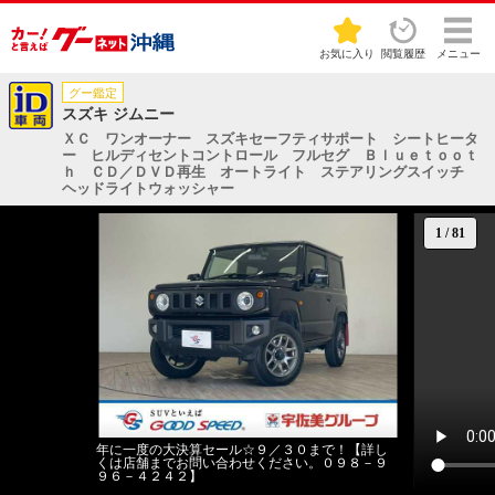
お気に入り
閲覧履歴
メニュー
グー鑑定
スズキ ジムニー
ＸＣ ワンオーナー スズキセーフティサポート シートヒータ
ー ヒルディセントコントロール フルセグ Ｂｌｕｅｔｏｏｔ
ｈ ＣＤ／ＤＶＤ再生 オートライト ステアリングスイッチ
ヘッドライトウォッシャー
1
/
81
年に一度の大決算セール☆９／３０まで！【詳し
くは店舗までお問い合わせください。０９８－９
９６－４２４２】