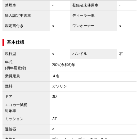
禁煙車
○
登録済未使用車
-
輸入認定中古車
-
ディーラー車
-
鑑定書付き
○
ワンオーナー
○
基本仕様
現行型
○
ハンドル
右
年式
2024(令和6)年
(初年度登録)
乗員定員
４名
燃料
ガソリン
ドア
3D
エコカー減税
-
対象車
ミッション
AT
過給器
○