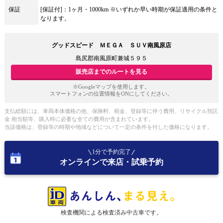
保証
[保証付]：1ヶ月・1000km ※いずれか早い時期が保証適用の条件と
なります。
グッドスピード ＭＥＧＡ ＳＵＶ南風原店
島尻郡南風原町兼城５９５
販売店までのルートを見る
※Googleマップを使用します。
スマートフォンの位置情報をONにしてください。
支払総額には、車両本体価格の他、保険料、税金、登録等に伴う費用、リサイクル預託
金 相当額等、購入時に必要な全ての費用が含まれています。
当該価格は、登録等の時期や地域などについて一定の条件を付した価格になります。
1分で予約完了
オンラインで来店・試乗予約
検査機関による検査済み中古車です。