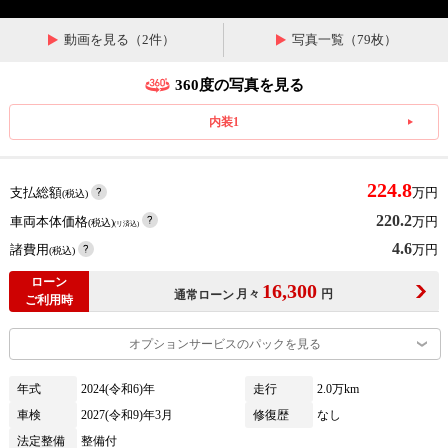
動画を見る（2件）
写真一覧（79枚）
360度の写真を見る
内装1
224.8
支払総額
万円
(税込)
220.2
車両本体価格
万円
(税込)
(リ済込)
4.6
諸費用
万円
(税込)
ローン
16,300
月々
円
通常ローン
ご利用時
オプションサービスのパックを見る
年式
2024(令和6)年
走行
2.0万km
車検
2027(令和9)年3月
修復歴
なし
法定整備
整備付