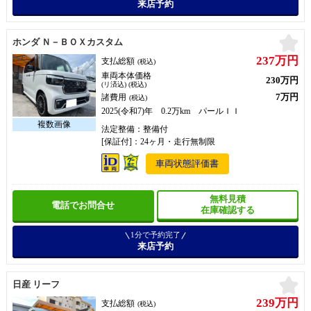
来店予約
お
ホンダ Ｎ－ＢＯＸカスタム
237万円
支払総額
(税込)
車両本体価格
230万円
(リ済込) (税込)
7万円
諸費用
(税込)
2025(令和7)年 0.2万km パールＩＩ
法定整備：整備付
[保証付]：24ヶ月・走行無制限
車両状態評価書
無料見積
電話でお問合せ
在庫確認する
1分で予約完了
来店予約
お
日産 リーフ
239万円
支払総額
(税込)