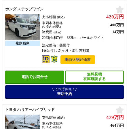
お
ホンダ ステップワゴン
420万円
支払総額
(税込)
車両本体価格
406万円
(リ済込) (税込)
14万円
諸費用
(税込)
2025(令和7)年 832km パールホワイト
法定整備：整備付
[保証付]：24ヶ月・走行無制限
車両状態評価書
無料見積
電話でお問合せ
在庫確認する
1分で予約完了
来店予約
お
トヨタ ハリアーハイブリッド
479万円
支払総額
(税込)
車両本体価格
464万円
(リ済込) (税込)