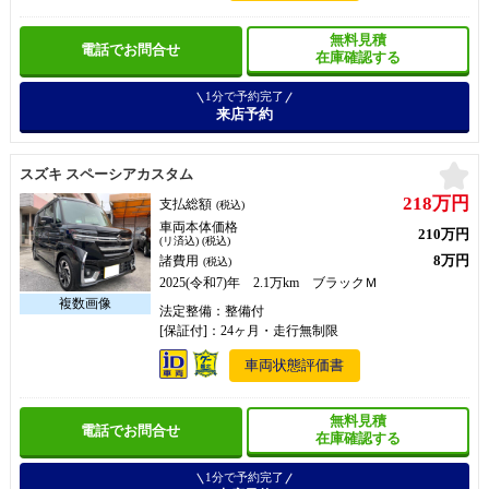
無料見積
電話でお問合せ
在庫確認する
1分で予約完了
来店予約
お
スズキ スペーシアカスタム
218万円
支払総額
(税込)
車両本体価格
210万円
(リ済込) (税込)
8万円
諸費用
(税込)
2025(令和7)年 2.1万km ブラックＭ
法定整備：整備付
[保証付]：24ヶ月・走行無制限
車両状態評価書
無料見積
電話でお問合せ
在庫確認する
1分で予約完了