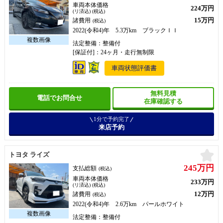
車両本体価格
224万円
(リ済込) (税込)
15万円
諸費用
(税込)
2022(令和4)年 5.3万km ブラックＩＩ
法定整備：整備付
[保証付]：24ヶ月・走行無制限
車両状態評価書
無料見積
電話でお問合せ
在庫確認する
1分で予約完了
来店予約
お
トヨタ ライズ
245万円
支払総額
(税込)
車両本体価格
233万円
(リ済込) (税込)
12万円
諸費用
(税込)
2022(令和4)年 2.6万km パールホワイト
法定整備：整備付