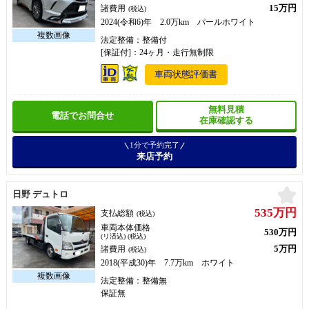
15万円
諸費用
(税込)
2024(令和6)年 2.0万km パールホワイト
法定整備：整備付
[保証付]：24ヶ月・走行無制限
車両状態評価書
無料見積
電話でお問合せ
在庫確認する
1分で予約完了
来店予約
お
日野 デュトロ
535万円
支払総額
(税込)
車両本体価格
530万円
(リ済込) (税込)
5万円
諸費用
(税込)
2018(平成30)年 7.7万km ホワイト
法定整備：整備無
保証無