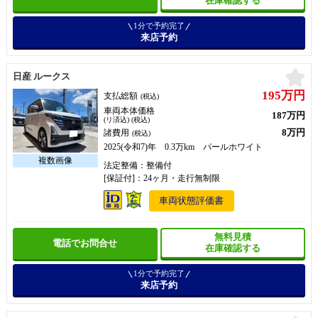
在庫確認する
1分で予約完了
来店予約
お
日産 ルークス
195万円
支払総額
(税込)
車両本体価格
187万円
(リ済込) (税込)
8万円
諸費用
(税込)
2025(令和7)年 0.3万km パールホワイト
法定整備：整備付
[保証付]：24ヶ月・走行無制限
車両状態評価書
無料見積
電話でお問合せ
在庫確認する
1分で予約完了
来店予約