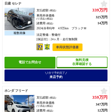
お
日産 セレナ
339万円
支払総額
(税込)
車両本体価格
325万円
(リ済込) (税込)
14万円
諸費用
(税込)
2024(令和6)年 4.9万km ブラックＭ
法定整備：整備付
[保証付]：24ヶ月・走行無制限
車両状態評価書
無料見積
電話でお問合せ
在庫確認する
1分で予約完了
来店予約
お
ホンダ フリード
359万円
支払総額
(税込)
車両本体価格
347万円
(リ済込) (税込)
12万円
諸費用
(税込)