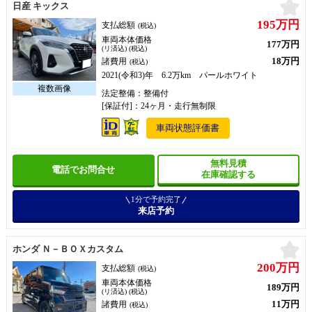
お
日産 キックス
195万円
支払総額
(税込)
車両本体価格
177万円
(リ済込) (税込)
18万円
諸費用
(税込)
2021(令和3)年 6.2万km パールホワイト
法定整備：整備付
[保証付]：24ヶ月・走行無制限
車両状態評価書
無料見積
電話でお問合せ
在庫確認する
1分で予約完了
来店予約
お
ホンダ Ｎ－ＢＯＸカスタム
200万円
支払総額
(税込)
車両本体価格
189万円
(リ済込) (税込)
11万円
諸費用
(税込)