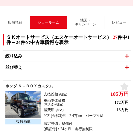
地図・
店舗詳細
ショールーム
レビュー
キャンペーン
ＳＫオートサービス（エスケーオートサービス）
27
件中1
件～24件の中古車情報を表示
絞り込み
並び替え
お
ホンダ Ｎ－ＢＯＸカスタム
185万円
支払総額
(税込)
車両本体価格
172万円
(リ済込) (税込)
13万円
諸費用
(税込)
2021(令和3)年 2.4万km パープルＭ
法定整備：整備付
[保証付]：24ヶ月・走行無制限