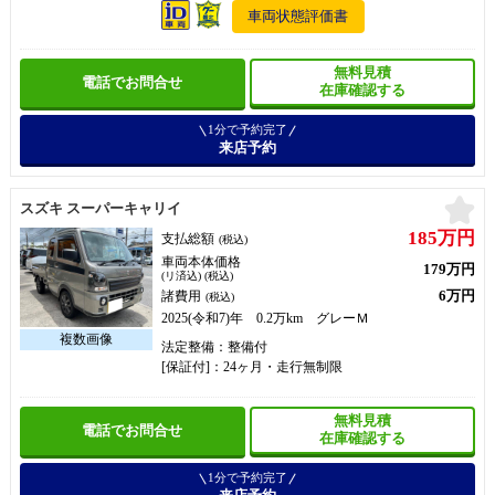
車両状態評価書
無料見積
電話でお問合せ
在庫確認する
1分で予約完了
来店予約
お
スズキ スーパーキャリイ
185万円
支払総額
(税込)
車両本体価格
179万円
(リ済込) (税込)
6万円
諸費用
(税込)
2025(令和7)年 0.2万km グレーＭ
法定整備：整備付
[保証付]：24ヶ月・走行無制限
無料見積
電話でお問合せ
在庫確認する
1分で予約完了