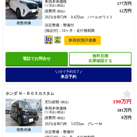
車両本体価格
177万円
(リ済込) (税込)
12万円
諸費用
(税込)
2025(令和7)年 0.4万km パールホワイト
法定整備：整備付
[保証付]：24ヶ月・走行無制限
車両状態評価書
無料見積
電話でお問合せ
在庫確認する
1分で予約完了
来店予約
お
ホンダ Ｎ－ＢＯＸカスタム
190万円
支払総額
(税込)
車両本体価格
181万円
(リ済込) (税込)
9万円
諸費用
(税込)
2025(令和7)年 5.0万km グレーＭ
法定整備：整備付