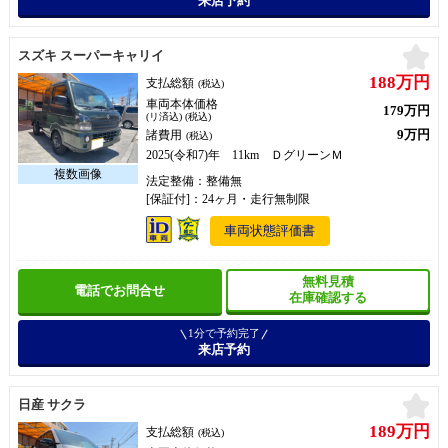
来店予約
お
スズキ スーパーキャリイ
188万円
支払総額
(税込)
車両本体価格
179万円
(リ済込) (税込)
9万円
諸費用
(税込)
2025(令和7)年 11km ＤグリーンＭ
法定整備：整備無
[保証付]：24ヶ月・走行無制限
車両状態評価書
無料見積
電話でお問合せ
在庫確認する
1分で予約完了
来店予約
お
日産 サクラ
189万円
支払総額
(税込)