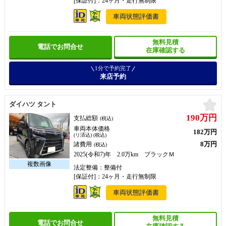
[保証付]：24ヶ月・走行無制限
車両状態評価書
無料見積
電話でお問合せ
在庫確認する
1分で予約完了
来店予約
お
ダイハツ タント
190万円
支払総額
(税込)
車両本体価格
182万円
(リ済込) (税込)
8万円
諸費用
(税込)
2025(令和7)年 2.0万km ブラックＭ
法定整備：整備付
[保証付]：24ヶ月・走行無制限
車両状態評価書
無料見積
電話でお問合せ