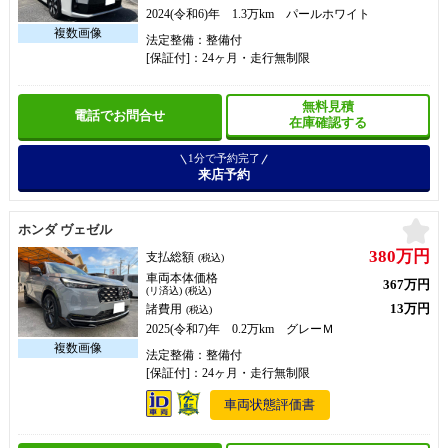
2024(令和6)年 1.3万km パールホワイト
法定整備：整備付
[保証付]：24ヶ月・走行無制限
無料見積
電話でお問合せ
在庫確認する
1分で予約完了
来店予約
お
ホンダ ヴェゼル
380万円
支払総額
(税込)
車両本体価格
367万円
(リ済込) (税込)
13万円
諸費用
(税込)
2025(令和7)年 0.2万km グレーＭ
法定整備：整備付
[保証付]：24ヶ月・走行無制限
車両状態評価書