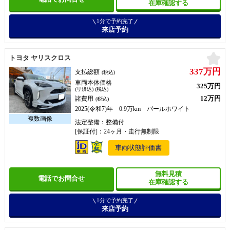
在庫確認する
1分で予約完了
来店予約
お
トヨタ ヤリスクロス
337万円
支払総額
(税込)
車両本体価格
325万円
(リ済込) (税込)
12万円
諸費用
(税込)
2025(令和7)年 0.9万km パールホワイト
法定整備：整備付
[保証付]：24ヶ月・走行無制限
車両状態評価書
無料見積
電話でお問合せ
在庫確認する
1分で予約完了
来店予約