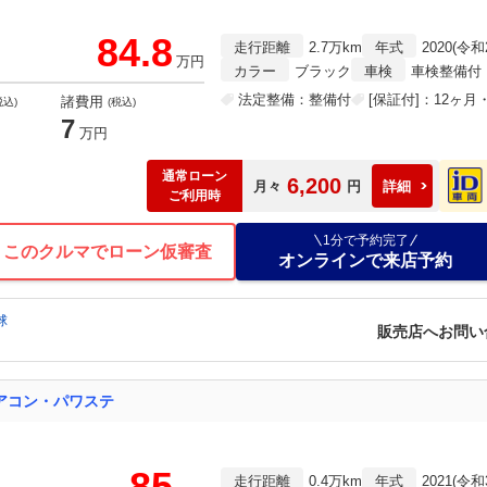
84.8
走行距離
2.7万km
年式
2020(令和
万円
カラー
ブラック
車検
車検整備付
法定整備：整備付
[保証付]：12ヶ
諸費用
税込)
(税込)
7
万円
通常ローン
6,200
月々
円
詳細
ご利用時
1分で予約完了
このクルマでローン仮審査
オンラインで来店予約
球
販売店へお問い
アコン・パワステ
85
走行距離
0.4万km
年式
2021(令和