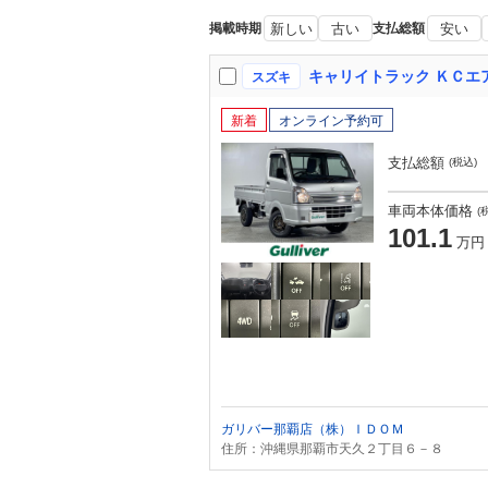
掲載時期
新しい
古い
支払総額
安い
スズキ
新着
オンライン予約可
支払総額
(税込)
車両本体価格
(
101.1
万円
ガリバー那覇店（株）ＩＤＯＭ
住所：沖縄県那覇市天久２丁目６－８