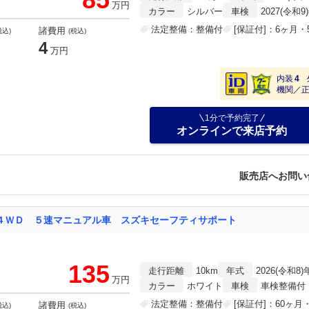
万円
カラー
シルバー
車検
2027(令和9
法定整備：整備付
[保証付]：6ヶ月・5
諸費用
税込)
(税込)
4
万円
内装
4
機関／
1分で予約完了
オンラインで来店予約
販売店へお問い
４ＷＤ ５速マニュアル車 スズキセーフティサポート
135
走行距離
10km
年式
2026(令和8)
万円
カラー
ホワイト
車検
車検整備付
法定整備：整備付
[保証付]：60ヶ月・
諸費用
税込)
(税込)