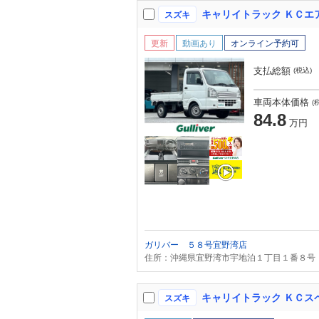
スズキ
更新
動画あり
オンライン予約可
支払総額
(税込)
車両本体価格
(
84.8
万円
ガリバー ５８号宜野湾店
住所：沖縄県宜野湾市宇地泊１丁目１番８号
スズキ