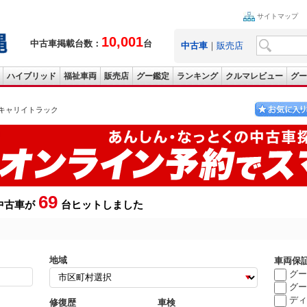
サイトマップ
10,001
中古車掲載台数：
台
中古車
｜
販売店
ハイブリッド
福祉車両
販売店
グー鑑定
ランキング
クルマレビュー
グー
キャリイトラック
69
中古車が
台ヒットしました
地域
車両保
グー
グー
ディ
修復歴
車検