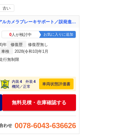
古い
キャリイトラック ＫＣエアコン・パワステ 禁煙車 ４ＷＤ スズキセーフティサポート（デュアルカメラブレーキサポート／誤発進抑制機能／車線逸脱警報機能／ふらつき警報機能／先行者発進お知らせ機能） スペアキー 純正オーディオ（ＡＭ／ＦＭ）
0
人が検討中
お気に入りに追加
4)年
修復歴
修復歴無し
車検
2028(令和10)年1月
・走行無制限
内装
4
外装
4
車両状態評価書
機関／正常
無料見積・在庫確認する
0078-6043-636626
合わせ