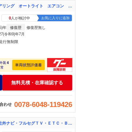
キャリイトラック ＫＣエアコン・パワステ 純正ＡＭ／ＦＭスピーカー内蔵ラジオ パワーステアリング オートライト エアコン 純正フロアマット ＡＢＳ 横滑り防止装置 スペアキー ダブルエアバッグ スペアタイヤ サマータイヤ
0
人が検討中
お気に入りに追加
5)年
修復歴
修復歴無し
27(令和9)年7月
・走行無制限
外装
4
車両状態評価書
正常
無料見積・在庫確認する
0078-6048-119426
合わせ
キャリイトラック ＫＣスペシャル 内地仕入・５速マニュアル・三方開・走行２６８００ｋｍ・社外ナビ・フルセグＴＶ・ＥＴＣ・Ｂｌｕｅｔｏｏｔｈ接続・キーレスエントリー・衝突被害軽減システム・車検整備付・三菱認定ＵＣＡＲ