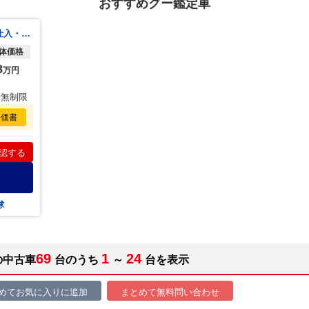
おすすめグー鑑定車
キャリイトラック ＫＣスペシャル 内地仕入・５速マニュアル・三方開・走行２６８００ｋｍ・社外ナビ・フルセグＴＶ・ＥＴＣ・Ｂｌｕｅｔｏｏｔｈ接続・キーレスエントリー・衝突被害軽減システム・車検整備付・三菱認定ＵＣＡＲ
体価格
8
万円
行無制限
評価書
認する
球
69
1
24
の中古車
台のうち
～
台を表示
めてお気に入りに追加
まとめて無料問い合わせ