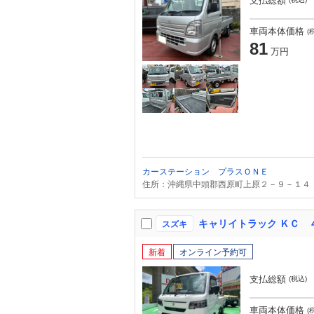
支払総額
車両本体価格
(
81
万円
カーステーション プラスＯＮＥ
住所：沖縄県中頭郡西原町上原２－９－１４
キャリイトラック ＫＣ 
スズキ
新着
オンライン予約可
支払総額
(税込)
車両本体価格
(