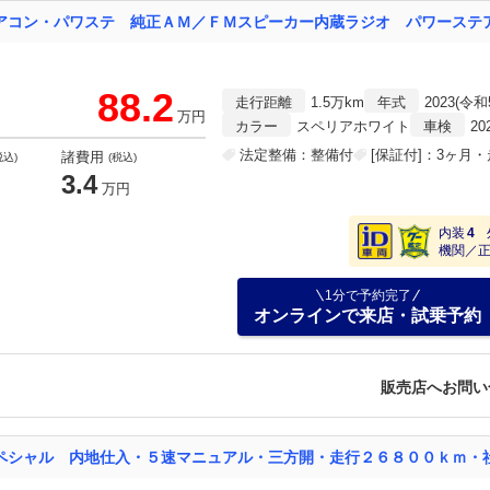
88.2
走行距離
1.5万km
年式
2023(令和
万円
カラー
スペリアホワイト
車検
20
法定整備：整備付
[保証付]：3ヶ月
諸費用
税込)
(税込)
3.4
万円
内装
4
機関／
1分で予約完了
オンラインで来店・試乗予約
販売店へお問い