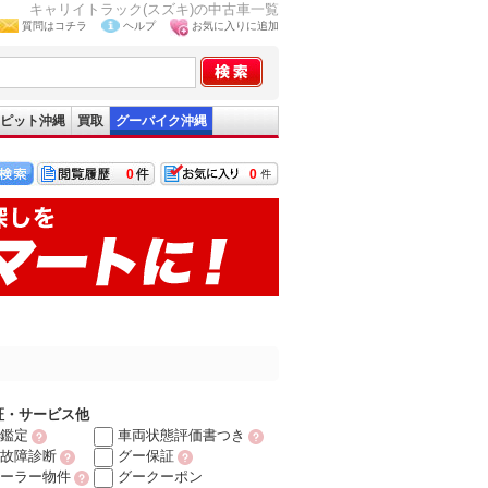
キャリイトラック(スズキ)の中古車一覧
質問はコチラ
ヘルプ
お気に入りに追加
ピット沖縄
買取
グーバイク沖縄
0
0
証・サービス他
鑑定
車両状態評価書つき
故障診断
グー保証
ーラー物件
グークーポン