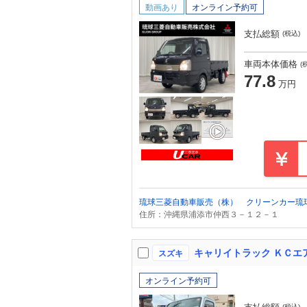
動画あり
オンライン予約可
支払総額
(税込)
車両本体価格
(
77.8
万円
琉球三菱自動車販売（株） クリーンカー琉
住所：沖縄県浦添市仲西３－１２－１
キャリイトラック ＫＣエ
スズキ
オンライン予約可
(税込)