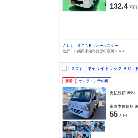
132.4
万円
ＡＬＬ－ＳＴＡＲ（オールスター）
住所：沖縄県中頭郡西原町森川２４４
キャリイトラック ＫＣ
スズキ
新着
オンライン予約可
支払総額
(税込)
車両本体価格
(
55
万円