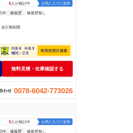
0
人が検討中
お気に入りに追加
2)年
修復歴
修復歴無し
月・走行無制限
内装
4
外装
3
車両状態評価書
機関／正常
無料見積・在庫確認する
0078-6042-773026
合わせ
0
人が検討中
お気に入りに追加
3)年
修復歴
修復歴無し