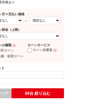
0度画像あり
ン月々支払い価格
～
ン頭金（上限）
ローンサービス
ンの種類
ローン仮審査
通常ローン
残価・据置ローン
ード
69台
絞り込む
クリア