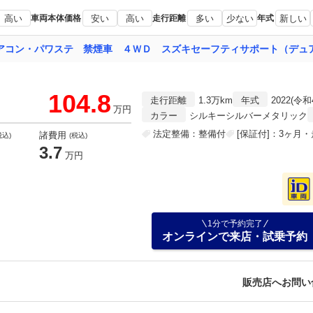
高い
車両本体価格
安い
高い
走行距離
多い
少ない
年式
新しい
104.8
走行距離
1.3万km
年式
2022(令和
万円
カラー
シルキーシルバーメタリック
法定整備：整備付
[保証付]：3ヶ月
諸費用
税込)
(税込)
3.7
万円
1分で予約完了
オンラインで来店・試乗予約
販売店へお問い