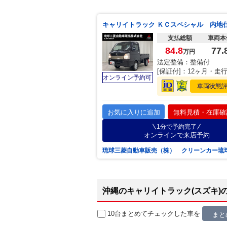
支払総額
車両本
84.8
77.
万円
法定整備：整備付
[保証付]：12ヶ月・走
オンライン予約可
車両状態
お気に入りに追加
無料見積・在庫確
1分で予約完了
オンラインで来店予約
琉球三菱自動車販売（株） クリーンカー琉
沖縄のキャリイトラック(スズキ)
10台まとめてチェック
した車を
まと