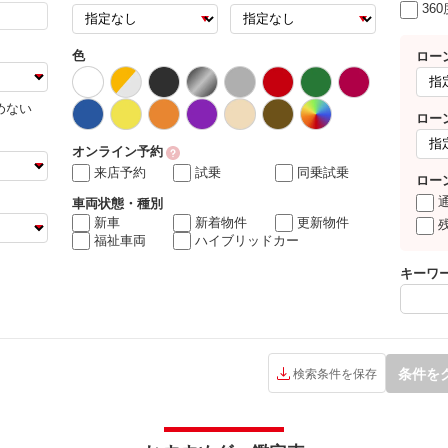
36
色
ロー
めない
ロー
オンライン予約
来店予約
試乗
同乗試乗
ロー
車両状態・種別
新車
新着物件
更新物件
福祉車両
ハイブリッドカー
キーワ
条件を
検索条件を保存