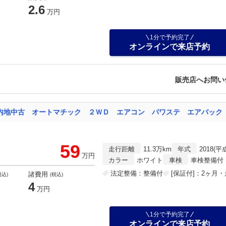
2.6
万円
1分で予約完了
オンラインで来店予約
販売店へお問い
 内地中古 オートマチック ２ＷＤ エアコン パワステ エアバック
59
走行距離
11.3万km
年式
2018(平
万円
カラー
ホワイト
車検
車検整備付
法定整備：整備付
[保証付]：2ヶ月
諸費用
税込)
(税込)
4
万円
1分で予約完了
オンラインで来店予約