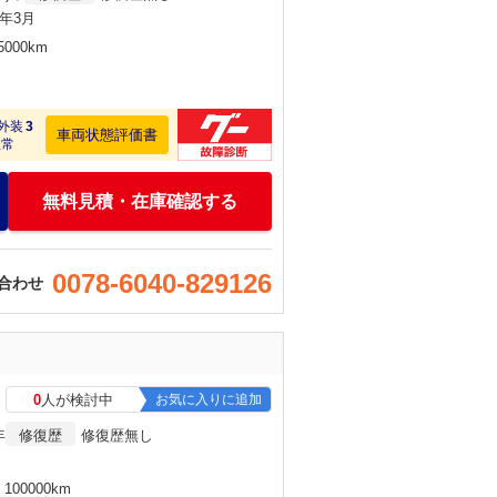
)年3月
000km
外装
3
車両状態評価書
正常
無料見積・在庫確認する
0078-6040-829126
合わせ
0
人が検討中
お気に入りに追加
年
修復歴
修復歴無し
100000km