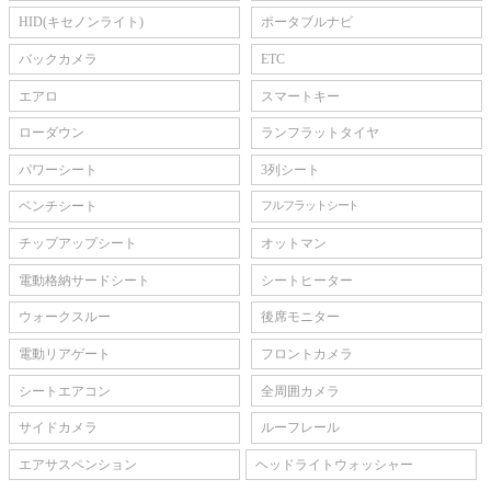
HID(キセノンライト)
ポータブルナビ
バックカメラ
ETC
エアロ
スマートキー
ローダウン
ランフラットタイヤ
パワーシート
3列シート
ベンチシート
フルフラットシート
チップアップシート
オットマン
電動格納サードシート
シートヒーター
ウォークスルー
後席モニター
電動リアゲート
フロントカメラ
シートエアコン
全周囲カメラ
サイドカメラ
ルーフレール
エアサスペンション
ヘッドライトウォッシャー