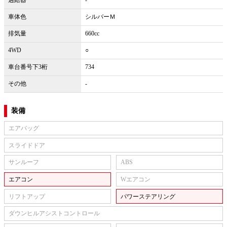
車体色
シルバーＭ
排気量
660cc
4WD
○
車台番号下3桁
734
その他
-
装備
エアバッグ
スライドドア
サンルーフ
ABS
エアコン
Wエアコン
リフトアップ
パワーステアリング
ダウンヒルアシストコントロール