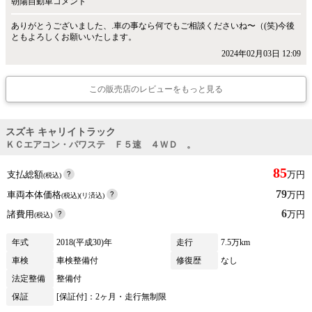
朝陽自動車コメント
ありがとうございました、.車の事なら何でもご相談くださいね〜（(笑)今後
ともよろしくお願いいたします。
2024年02月03日 12:09
この販売店のレビューをもっと見る
スズキ キャリイトラック
ＫＣエアコン・パワステ Ｆ５速 ４ＷＤ 。
85
支払総額
万円
(税込)
79
車両本体価格
万円
(税込)(リ済込)
6
諸費用
万円
(税込)
年式
2018(平成30)年
走行
7.5万km
車検
車検整備付
修復歴
なし
法定整備
整備付
保証
[保証付]：2ヶ月・走行無制限