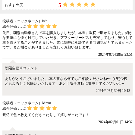
5
おすすめ度
投稿者（ニックネーム）kch
総合評価：
5
点
先日、朝陽自動車さんで車を購入しましたが、本当に親切で助かりました。細か
な要望にも快く対応していただき、アフターサービスも充実しており、安心して
車を購入することができました。常に気軽に相談できる雰囲気がとても良かった
です。また機会がありましたら宜しくお願い致します。
2024年07月28日 23:51
朝陽自動車コメント
ありがとうございました、.車の事なら何でもご相談くださいね〜（(笑)今後
ともよろしくお願いいたします、あと！安全運転に集中してくださいね〜
2024年07月30日 10:13
投稿者（ニックネーム）Mmm
総合評価：
5
点
親切で色々教えてくださったりして嬉しがったです！
2024年02月01日 14:32