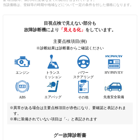
当該価格は、登録等の時期や地域などについて一定の条件を付した価格になります。
目視点検で見えない部分も
故障診断機により
「見える化」
をしています。
主要点検項目(例)
※診断結果は診断書からご確認ください
エンジン
トランス
パワー
HV/PHV/EV
ミッション
ステアリング
先進安全装備
エアバッグ
ABS
その他
※異常がある場合は主要点検項目が赤色になり、要確認と表記されま
す。
※車に装備されていない項目は「-」と表記されます
グー故障診断書