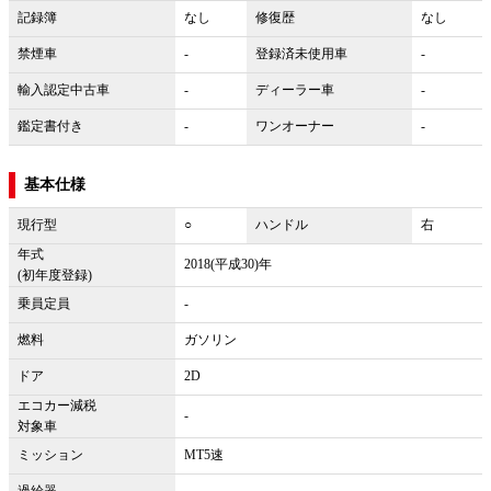
記録簿
なし
修復歴
なし
禁煙車
-
登録済未使用車
-
輸入認定中古車
-
ディーラー車
-
鑑定書付き
-
ワンオーナー
-
基本仕様
現行型
○
ハンドル
右
年式
2018(平成30)年
(初年度登録)
乗員定員
-
燃料
ガソリン
ドア
2D
エコカー減税
-
対象車
ミッション
MT5速
過給器
-