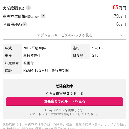
85
支払総額
万円
(税込)
79
車両本体価格
万円
(税込)
(リ済込)
6
諸費用
万円
(税込)
オプションサービスのパックを見る
年式
2018(平成30)年
走行
7.5万km
車検
車検整備付
修復歴
なし
法定整備
整備付
保証
[保証付]：2ヶ月・走行無制限
朝陽自動車
うるま市宮里２０５－３
販売店までのルートを見る
※Googleマップを使用します。
スマートフォンの位置情報をONにしてください。
支払総額には、車両本体価格の他、保険料、税金、登録等に伴う費用、リサイクル預託
金 相当額等、購入時に必要な全ての費用が含まれています。