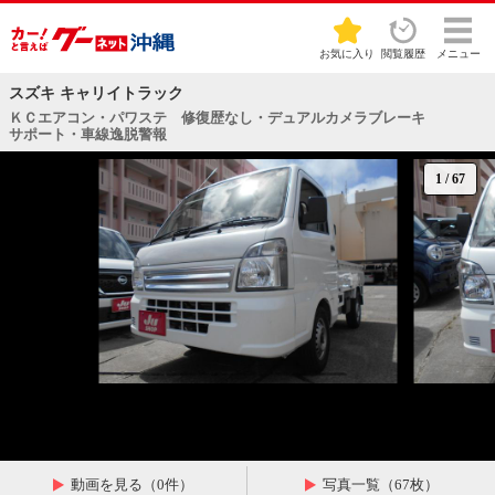
お気に入り
閲覧履歴
メニュー
スズキ キャリイトラック
ＫＣエアコン・パワステ 修復歴なし・デュアルカメラブレーキ
サポート・車線逸脱警報
1
/
67
動画を見る（0件）
写真一覧（67枚）