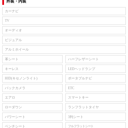
外装・内装
カーナビ
TV
オーディオ
ビジュアル
アルミホイール
革シート
ハーフレザーシート
キーレス
LEDヘッドランプ
HID(キセノンライト)
ポータブルナビ
バックカメラ
ETC
エアロ
スマートキー
ローダウン
ランフラットタイヤ
パワーシート
3列シート
ベンチシート
フルフラットシート