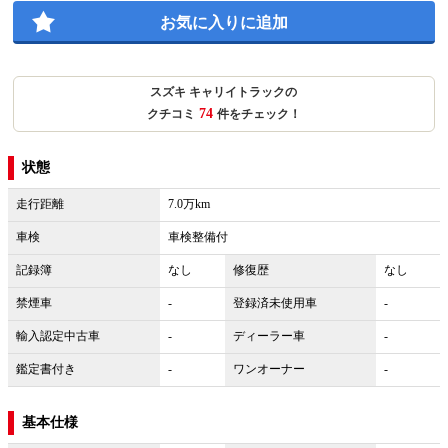
お気に入りに追加
スズキ キャリイトラックの
74
クチコミ
件をチェック！
状態
走行距離
7.0万km
車検
車検整備付
記録簿
なし
修復歴
なし
禁煙車
-
登録済未使用車
-
輸入認定中古車
-
ディーラー車
-
鑑定書付き
-
ワンオーナー
-
基本仕様