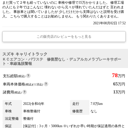
まだ買って２年も経っていないのに 車検や修理で35万かかりました。 修理工場
の人にも２年ではこんなに 壊れないから元々が壊れていたんだはずと 言われま
した。 事故車とは聞いていましたが 少しだけだから支障はないと説明を受け購
入。 こちらで購入することはお勧めしません。 もう関わりたくありません。
2021年08月02日 17:52
この販売店のレビューをもっと見る
スズキ キャリイトラック
ＫＣエアコン・パワステ 修復歴なし・デュアルカメラブレーキサポー
ト・車線逸脱警報
78
支払総額
万円
(税込)
65
車両本体価格
万円
(税込)(リ済込)
13
諸費用
万円
(税込)
年式
2022(令和4)年
走行
7.0万km
車検
車検整備付
修復歴
なし
法定整備
整備付
保証
[保証付]：3ヶ月・5000km ※いずれか早い時期が保証適用の条件と