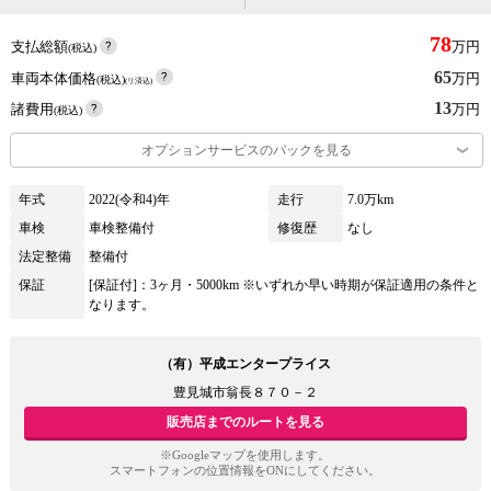
78
支払総額
万円
(税込)
65
車両本体価格
万円
(税込)
(リ済込)
13
諸費用
万円
(税込)
オプションサービスのパックを見る
年式
2022(令和4)年
走行
7.0万km
車検
車検整備付
修復歴
なし
法定整備
整備付
保証
[保証付]：3ヶ月・5000km ※いずれか早い時期が保証適用の条件と
なります。
（有）平成エンタープライス
豊見城市翁長８７０－２
販売店までのルートを見る
※Googleマップを使用します。
スマートフォンの位置情報をONにしてください。