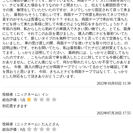
こした場合が嫌だそうです。怒っていません、両面テープでつけた理由を知りた
い、ナビを変えた場合もそうなのか？と聞きたい。と、伝えても断固拒否です。
その後、修理をしていただいたのですが、ネジでしっかり固定されて戻って来ま
した。 最初からそうして欲しいです。両面テープで何度も剥がれてネジで付け
直すのがそちらは普通なんですか？？ それとも、両面テープで剥がれて落ちた
ナビを持って来たお客様に対して今後どのような対応をするのでしょうか？ ２
年前の当時、私からしたら初めての車購入で大きい買い物でした。とても、親身
にしてくれて、それでこのお店を選びました。 購入の際にナビを最初ついてた
ものではなくて、新しいタイプのを無料でつける？と言ってくれて交換をしても
らいました。 車の受け渡しの際、両面テープを使いナビを取り付けました。の
説明は無いです。それを聞いてたら、私は最初着いてたナビに絶対変えてもらっ
てます。 しっかりと説明してください。 最終的には、しっかりと固定してもら
ったのですが、、こちらのお店で車を購入したことに対してとても今後心配でし
かありません。どんどん後になって、何かが取れたりしないか不安でしかありま
せん。 今後、購入の際はナビが両面テープでくっついてるかどうか確認して車
を買おうと思います。 今回、きちんとナビを両面テープではなくて、しっかり
とした対応をして頂きありがとうございます。
2022年10月03日 11:39
投稿者（ニックネーム）イシ
総合評価：
1
点
対応悪すぎます
2022年07月20日 17:55
投稿者（ニックネーム）たんとさん
総合評価：
0
点