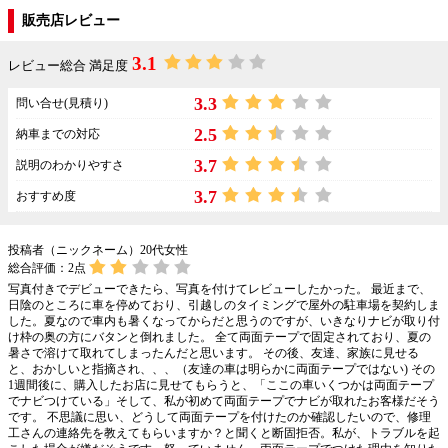
販売店レビュー
3.1
レビュー総合 満足度
3.3
問い合せ(見積り)
2.5
納車までの対応
3.7
説明のわかりやすさ
3.7
おすすめ度
投稿者（ニックネーム）20代女性
総合評価：
2
点
写真付きでデビューできたら、写真を付けてレビューしたかった。 最近まで、
日陰のところに車を停めており、引越しのタイミングで屋外の駐車場を契約しま
した。夏なので車内も暑くなってからだと思うのですが、いきなりナビが取り付
け枠の奥の方にバタンと倒れました。 全て両面テープで固定されており、夏の
暑さで溶けて取れてしまったんだと思います。 その後、友達、家族に見せる
と、おかしいと指摘され、、、（友達の車は明らかに両面テープではない) その
1週間後に、購入したお店に見せてもらうと、「ここの車いくつかは両面テープ
でナビつけている」そして、私が初めて両面テープでナビが取れたお客様だそう
です。 不思議に思い、どうして両面テープを付けたのか確認したいので、修理
工さんの連絡先を教えてもらいますか？と聞くと断固拒否。私が、トラブルを起