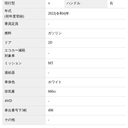
現行型
○
ハンドル
右
年式
2022(令和4)年
(初年度登録)
乗員定員
-
燃料
ガソリン
ドア
2D
エコカー減税
-
対象車
ミッション
MT
過給器
-
車体色
ホワイト
排気量
660cc
4WD
-
車台番号下3桁
498
その他
-