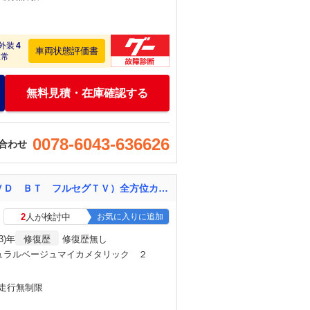
外装
4
車両状態評価書
正常
無料見積・在庫確認する
0078-6043-636626
合わせ
ムーヴキャンバス ＧメイクアップＶＳ ＳＡＩＩＩ 県外仕入 禁煙車 純正ナビ（ＣＤ ＤＶＤ ＢＴ フルセグＴＶ）全方位カメラ 両側電動スライドドア スマートアシスト ドライブレコーダー ＥＴＣ シートヒーター スマートキー アイドリングストップ
2
人が検討中
お気に入りに追加
3)年
修復歴
修復歴無し
ュラルベージュマイカメタリック ２
・走行無制限