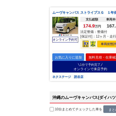
支払総額
車両本
174.9
167.
万円
法定整備：整備付
[保証付]：12ヶ月・走
オンライン予約可
車両状態
お気に入りに追加
無料見積・在庫確
1分で予約完了
オンラインで来店予約
ネクステージ 読谷店
沖縄のムーヴキャンバス(ダイハツ
10台まとめてチェック
した車を
まと