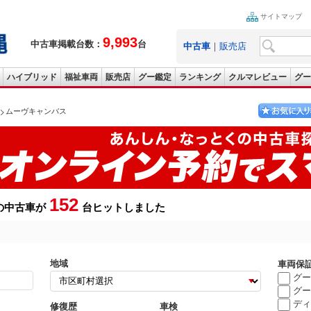
サイトマップ
9,993
中古車掲載台数：
台
中古車
｜
販売店
ハイブリッド
福祉車両
販売店
グー鑑定
ランキング
クルマレビュー
グー
ムーヴキャンバス
152
の中古車が
台ヒットしました
地域
車両保
グー
グー
ディ
修復歴
車検