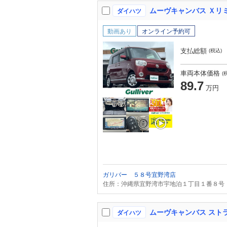
ダイハツ
動画あり
オンライン予約可
支払総額
(税込)
車両本体価格
(
89.7
万円
ガリバー ５８号宜野湾店
住所：沖縄県宜野湾市宇地泊１丁目１番８号
ダイハツ