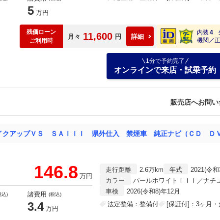
5
万円
残価ローン
内装
4
11,600
月々
円
詳細
機関／
ご利用時
1分で予約完了
オンラインで来店・試乗予約
販売店へお問い
146.8
走行距離
2.6万km
年式
2021(令和
万円
カラー
パールホワイトＩＩＩ／ナチ
車検
2026(令和8)年12月
諸費用
税込)
(税込)
3.4
法定整備：整備付
[保証付]：3ヶ月
万円