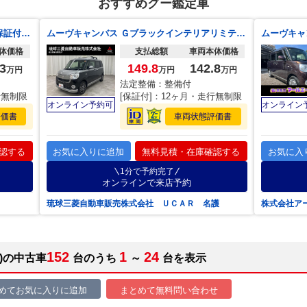
おすすめグー鑑定車
ムーヴキャンバス ストライプスＧ １年保証付 両側電動スライド バックカメラ 衝突軽減装置 禁煙車 ２トーンカラー ドラレコ コーナーセンサー ＬＥＤヘッド ＥＴＣ オートライト オートエアコン ｂｌｕｅｔｏｏｔｈ再生 フルセグ
ムーヴキャンバス Ｇブラックインテリアリミテッド ＳＡＩＩＩ 内地仕入・純正ナビ・地デジＴＶ・全方位カメラ・ＥＴＣ・純正ドラレコ・両側パワスラ・キャンバスルーフキャリア・スマートアシストＩＩＩ・衝突回避支援ブレーキ・車線逸脱警報・誤発進抑制機能・三菱認定ＵＣＡＲ
体価格
支払総額
車両本体価格
3
149.8
142.8
万円
万円
万円
法定整備：整備付
行無制限
[保証付]：12ヶ月・走行無制限
オンライン予約可
オンライン
評価書
車両状態評価書
認する
お気に入りに追加
無料見積・在庫確認する
お気に入
1分で予約完了
オンラインで来店予約
琉球三菱自動車販売株式会社 ＵＣＡＲ 名護
株式会社ア
152
1
24
)の中古車
台のうち
～
台を表示
めてお気に入りに追加
まとめて無料問い合わせ