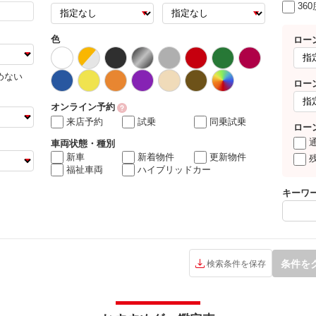
36
色
ロー
めない
ロー
オンライン予約
来店予約
試乗
同乗試乗
ロー
車両状態・種別
新車
新着物件
更新物件
福祉車両
ハイブリッドカー
キーワ
条件を
検索条件を保存