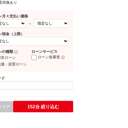
0度画像あり
ン月々支払い価格
～
ン頭金（上限）
ローンサービス
ンの種類
ローン仮審査
通常ローン
残価・据置ローン
ード
152台
絞り込む
クリア