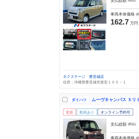
支払総額
(税込)
車両本体価格
(
162.7
万円
ネクステージ 豊見城店
住所：沖縄県豊見城市座安１５５－１
ダイハツ
更新
動画あり
オンライン予約可
支払総額
(税込)
車両本体価格
(