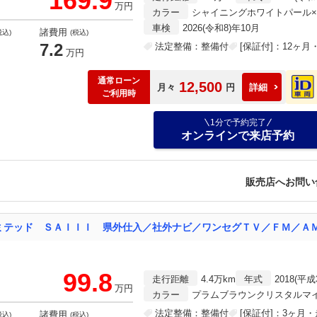
169.9
万円
カラー
シャイニングホワイトパール
車検
2026(令和8)年10月
諸費用
税込)
(税込)
7.2
法定整備：整備付
[保証付]：12ヶ
万円
通常ローン
12,500
月々
円
詳細
ご利用時
1分で予約完了
オンラインで来店予約
販売店へお問い
99.8
走行距離
4.4万km
年式
2018(平成
万円
カラー
プラムブラウンクリスタルマ
法定整備：整備付
[保証付]：3ヶ月
諸費用
税込)
(税込)