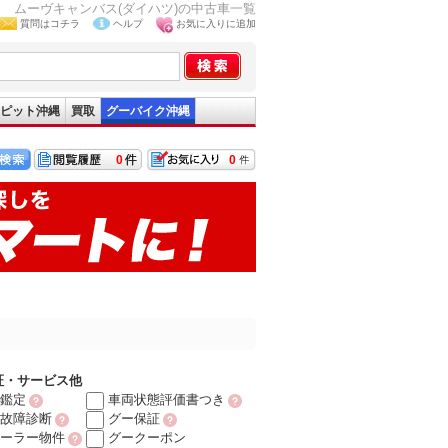
ムーヴキャンバス(ダイハツ)の中古車一覧
質問はコチラ
ヘルプ
お気に入りに追加
ピット沖縄
買取
グーバイク沖縄
0
0
証・サービス他
鑑定
車両状態評価書つき
故障診断
グー保証
ーラー物件
グークーポン