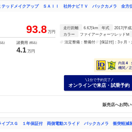
93.8
走行距離
6.6万km
年式
2017(平成
万円
カラー
ファイアークォーツレッドＭ
法定整備：整備付
[保証付]：3ヶ月
諸費用
税込)
(税込)
4.1
万円
内装
4
機関／
1分で予約完了
オンラインで来店・試乗予約
販売店へお問い