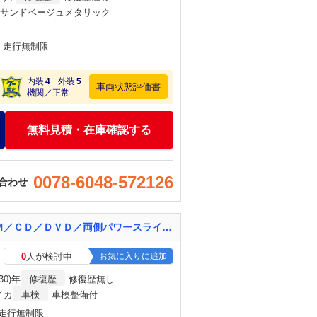
×サンドベージュメタリック
月・走行無制限
内装
4
外装
5
車両状態評価書
機関／正常
無料見積・在庫確認する
0078-6048-572126
合わせ
ムーヴキャンバス Ｘリミテッド ＳＡＩＩＩ 県外仕入／社外ナビ／ワンセグＴＶ／ＦＭ／ＡＭ／ＣＤ／ＤＶＤ／両側パワースライドドア／衝突軽減ブレーキ／ＥＴＣ／プッシュスタート／スマートキー／オートライト／オートハイビーム／純正フロアマット
0
人が検討中
お気に入りに追加
30)年
修復歴
修復歴無し
イカ
車検
車検整備付
・走行無制限