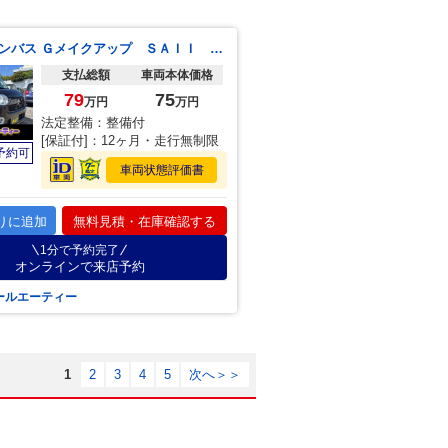
ムーヴキャンバス Ｇメイクアップ ＳＡＩＩ ナビ フルセグＴＶ Ｂｌｕｅｔｏｏｔｈ バックカメラ ＥＴＣ 両側自動スライドドア スマートキー プッシュスタート
支払総額
車両本体価格
79
75
万円
万円
法定整備：整備付
[保証付]：12ヶ月・走行無制限
予約可
車両状態評価書
りに追加
無料見積・在庫確認する
1分で予約完了
オンラインで来店予約
ールエーティー
1
2
3
4
5
次へ＞＞