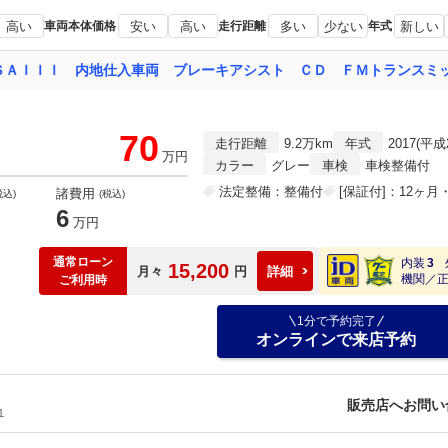
高い
車両本体価格
安い
高い
走行距離
多い
少ない
年式
新しい
70
走行距離
9.2万km
年式
2017(平成
万円
カラー
グレー
車検
車検整備付
法定整備：整備付
[保証付]：12ヶ月・
諸費用
税込)
(税込)
6
万円
通常ローン
内装
3
15,200
月々
円
詳細
機関／
ご利用時
1分で予約完了
オンラインで来店予約
販売店へお問い
１