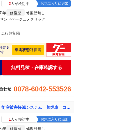
2
人が検討中
お気に入りに追加
7)年
修復歴
修復歴無し
×サンドベージュメタリック
月・走行無制限
外装
5
車両状態評価書
正常
無料見積・在庫確認する
0078-6042-553526
合わせ
ムーヴキャンバス ストライプスＧ １年保証付 両側電動ドア 純正ＳＤナビ バックカメラ 衝突被害軽減システム 禁煙車 コーナーセンサー スマートキー ＬＥＤヘッド オートライト オートエアコン Ｂｌｕｅｔｏｏｔｈ ＣＤ ＤＶＤ再生
1
人が検討中
お気に入りに追加
5)年
修復歴
修復歴無し