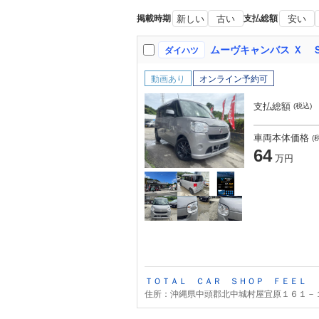
掲載時期
新しい
古い
支払総額
安い
ダイハツ
動画あり
オンライン予約可
支払総額
(税込)
車両本体価格
(
64
万円
ＴＯＴＡＬ ＣＡＲ ＳＨＯＰ ＦＥＥＬ
住所：沖縄県中頭郡北中城村屋宜原１６１－