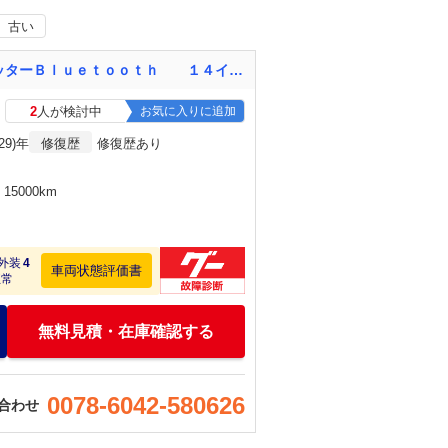
古い
ムーヴキャンバス Ｘ ＳＡＩＩＩ 内地仕入車両 ブレーキアシスト ＣＤ ＦＭトランスミッターＢｌｕｅｔｏｏｔｈ １４インチアルミホイール
2
人が検討中
お気に入りに追加
29)年
修復歴
修復歴あり
15000km
外装
4
車両状態評価書
正常
無料見積・在庫確認する
0078-6042-580626
合わせ