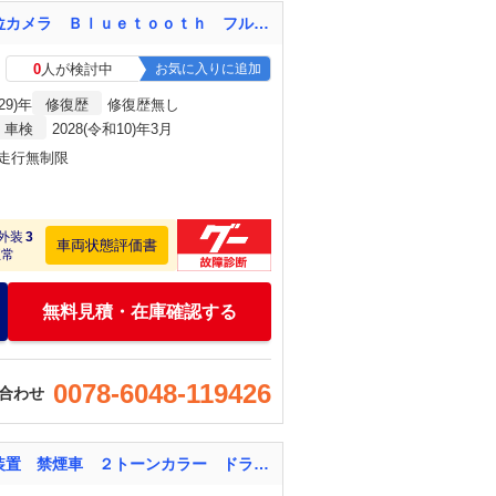
ムーヴキャンバス Ｘリミテッドメイクアップ ＳＡＩＩ 社外ナビＴＶ バックカメラ 全方位カメラ Ｂｌｕｅｔｏｏｔｈ フルセグＴＶ 両側パワースライドドア スマートキー オートライト ステアリングスイッチ 横滑り防止 衝突軽減システム
0
人が検討中
お気に入りに追加
29)年
修復歴
修復歴無し
車検
2028(令和10)年3月
・走行無制限
外装
3
車両状態評価書
正常
無料見積・在庫確認する
0078-6048-119426
合わせ
ムーヴキャンバス ストライプスＧ １年保証付 両側電動スライド バックカメラ 衝突軽減装置 禁煙車 ２トーンカラー ドラレコ コーナーセンサー ＬＥＤヘッド ＥＴＣ オートライト オートエアコン ｂｌｕｅｔｏｏｔｈ再生 フルセグ