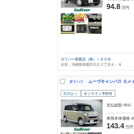
94.8
万円
ガリバー那覇店（株）ＩＤＯＭ
住所：沖縄県那覇市天久２丁目６－８
ダイハツ
動画あり
オンライン予約可
支払総額
(税込)
車両本体価格
(
143.4
万円