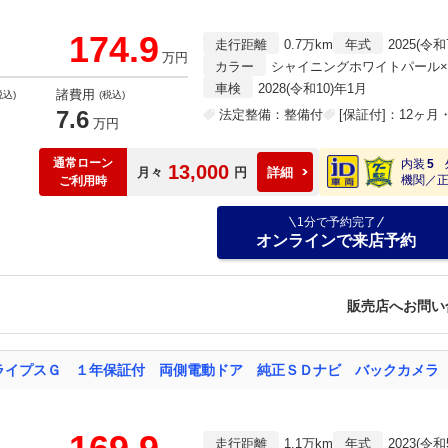
174.9
走行距離
0.7万km
年式
2025(令和
万円
カラー
シャイニングホワイトパール
車検
2028(令和10)年1月
諸費用
税込)
(税込)
7.6
法定整備：整備付
[保証付]：12ヶ
万円
通常ローン
内装
5
13,000
月々
円
詳細
機関／
ご利用時
1分で予約完了
オンラインで来店予約
販売店へお問い
走行距離
1.1万km
年式
2023(令和