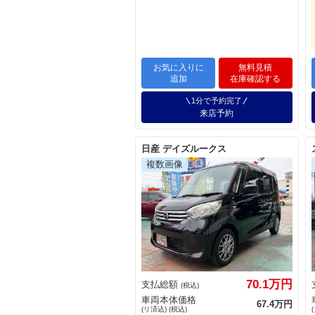
お気に入りに
無料見積
追加
在庫確認する
1分で予約完了
来店予約
日産 デイズルークス
70.1万円
支払総額
(税込)
車両本体価格
67.4万円
(リ済込) (税込)