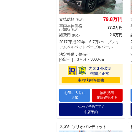
79.8万円
支払総額
(税込)
車両本体価格
77.2万円
(リ済込) (税込)
諸費用
2.6万円
(税込)
2017(平成29)年 6.7万km プレミ
アムベルベットパープルパール
法定整備：整備付
[保証付]：3ヶ月・3000km
内装
3
外装
3
機関／正常
車両状態評価書
お気に入りに
無料見積
追加
在庫確認する
1分で予約完了
来店予約
スズキ ソリオバンディット