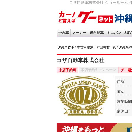
コザ自動車株式会社 ショールーム 
中古車
メーカー
軽自動車
ミニバン
SUV
沖縄中古車
中古車検索：市区町村一覧
沖縄県沖
コザ自動車株式会社
来店予約キャンペーン
来店予約可
グー鑑
住所
電話
営業時間
定休日