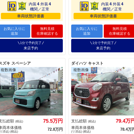
内装
4
外装
4
内装
4
外装
4
機関／正常
機関／正常
車両状態評価書
車両状態評価書
お気に入りに
無料見積
お気に入りに
無料見積
追加
在庫確認する
追加
在庫確認する
1分で予約完了
1分で予約完了
来店予約
来店予約
スズキ スペーシア
ダイハツ キャスト
75.5万円
79.4万
支払総額
支払総額
(税込)
(税込)
車両本体価格
車両本体価格
72.8万円
78.4万
(リ済込) (税込)
(リ済込) (税込)