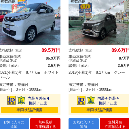
89.5万円
89.6万
支払総額
支払総額
(税込)
(税込)
車両本体価格
車両本体価格
86.9万円
87万
(リ済込) (税込)
(リ済込) (税込)
諸費用
2.6万円
諸費用
2.6万
(税込)
(税込)
2021(令和3)年 8.7万km ホワイト
2019(令和1)年 8.1万km グレー
パール
法定整備：整備付
法定整備：整備付
[保証付]：3ヶ月・3000km
[保証付]：3ヶ月・3000km
内装
4
外装
4
内装
4
外装
4
機関／正常
機関／正常
車両状態評価書
車両状態評価書
お気に入りに
無料見積
お気に入りに
無料見積
追加
在庫確認する
追加
在庫確認する