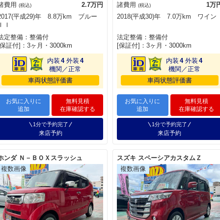
諸費用
2.7万円
諸費用
1万
(税込)
(税込)
2017(平成29)年 8.8万km ブルー
2018(平成30)年 7.0万km ワイン
ＩＩ
法定整備：整備付
法定整備：整備付
[保証付]：3ヶ月・3000km
[保証付]：3ヶ月・3000km
内装
4
外装
4
内装
4
外装
4
機関／正常
機関／正常
車両状態評価書
車両状態評価書
お気に入りに
無料見積
お気に入りに
無料見積
追加
在庫確認する
追加
在庫確認する
1分で予約完了
1分で予約完了
来店予約
来店予約
ホンダ Ｎ－ＢＯＸスラッシュ
スズキ スペーシアカスタムＺ