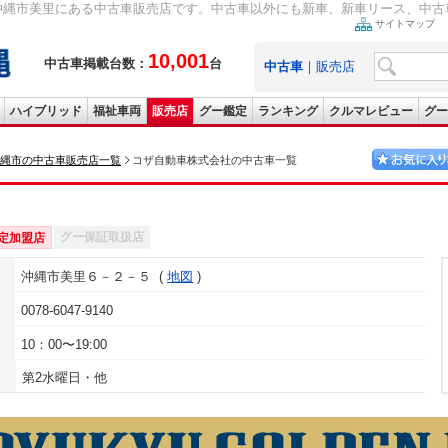
沖縄市美里にある中古車販売店です。中古車以外にも新車、新車リース、中古車
サイトマップ
10,001
中古車掲載台数：
台
中古車
｜
販売店
ハイブリッド
福祉車両
販売店
グー鑑定
ランキング
クルマレビュー
グー
縄市の中古車販売店一覧
コザ自動車株式会社の中古車一覧
グー保証取扱店
定加盟店
沖縄市美里６－２－５
地図
0078-6047-9140
10：00〜19:00
第2水曜日・他