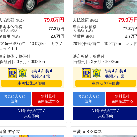
79.8万円
79.9万
支払総額
支払総額
(税込)
(税込)
車両本体価格
車両本体価格
77.2万円
77.2万
(リ済込) (税込)
(リ済込) (税込)
諸費用
2.6万円
諸費用
2.7万
(税込)
(税込)
2015(平成27)年 10.0万km ミラノ
2016(平成28)年 10.2万km レッド
レッドＩＩ
法定整備：整備付
法定整備：整備付
[保証付]：3ヶ月・3000km
[保証付]：3ヶ月・3000km
内装
4
外装
4
内装
4
外装
4
機関／正常
機関／正常
車両状態評価書
車両状態評価書
お気に入りに
無料見積
お気に入りに
無料見積
追加
在庫確認する
追加
在庫確認する
1分で予約完了
1分で予約完了
来店予約
来店予約
日産 デイズ
三菱 ｅＫクロス