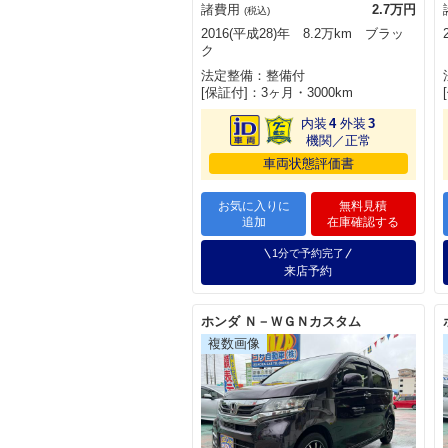
諸費用
2.7万円
(税込)
2016(平成28)年 8.2万km ブラッ
ク
法定整備：整備付
[保証付]：3ヶ月・3000km
内装
4
外装
3
機関／正常
車両状態評価書
お気に入りに
無料見積
追加
在庫確認する
1分で予約完了
来店予約
ホンダ Ｎ－ＷＧＮカスタム