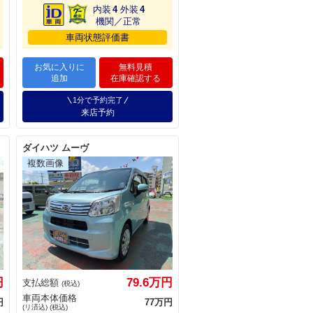
内装
4
外装
4
機関／正常
車両状態評価書
お気に入りに
無料見積
追加
在庫確認する
1分で予約完了
来店予約
ダイハツ ムーヴ
円
79.6万円
支払総額
(税込)
車両本体価格
円
77万円
(リ済込) (税込)