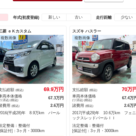
新しい
古い
少ない
年式(初度登録)
走行距離
三菱 ｅＫカスタム
スズキ ハスラー
69.9万円
70万
支払総額
支払総額
(税込)
(税込)
車両本体価格
車両本体価格
67.3万円
67.4万
(リ済込) (税込)
(リ済込) (税込)
諸費用
2.6万円
諸費用
2.6万
(税込)
(税込)
2016(平成28)年 8.9万km パール
2017(平成29)年 10.6万km フェニ
ックスレッドパールＩＩ
法定整備：整備付
法定整備：整備付
[保証付]：3ヶ月・3000km
[保証付]：3ヶ月・3000km