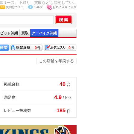
リース、下取り、買取なども展開してい...
質問はコチラ
ヘルプ
お気に入りに追加
ピット沖縄
買取
グーバイク沖縄
0
0
この店舗を印刷する
40
掲載台数
台
4.9
満足度
/ 5.0
185
レビュー投稿数
件