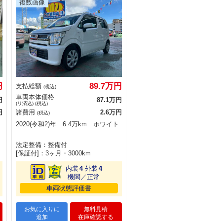
円
89.7万円
支払総額
(税込)
車両本体価格
円
87.1万円
(リ済込) (税込)
円
諸費用
2.6万円
(税込)
2020(令和2)年 6.4万km ホワイト
法定整備：整備付
[保証付]：3ヶ月・3000km
内装
4
外装
4
機関／正常
車両状態評価書
お気に入りに
無料見積
追加
在庫確認する