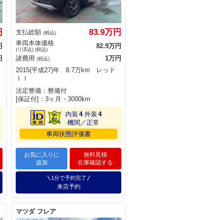
円
83.9万円
支払総額
(税込)
車両本体価格
円
82.9万円
(リ済込) (税込)
円
諸費用
1万円
(税込)
2015(平成27)年 8.7万km レッド
ＩＩ
法定整備：整備付
[保証付]：3ヶ月・3000km
内装
4
外装
4
機関／正常
車両状態評価書
お気に入りに
無料見積
追加
在庫確認する
1分で予約完了
来店予約
マツダ フレア