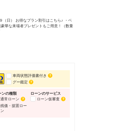
９（日） お得なプラン割引はこちら♪ ・ベ
超豪華な来場者プレゼントもご用意！（数量
可
車両状態評価書付き
？
グー鑑定
？
ーンの種類
ローンの
サービス
通常ローン
ローン仮審査
？
？
残価・据置ロー
ン