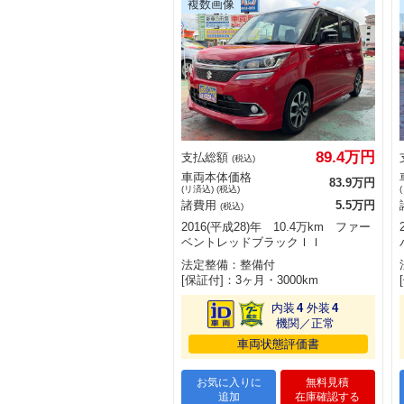
89.4万円
支払総額
(税込)
車両本体価格
83.9万円
(リ済込) (税込)
諸費用
5.5万円
(税込)
2016(平成28)年 10.4万km ファー
ベントレッドブラックＩＩ
法定整備：整備付
[保証付]：3ヶ月・3000km
内装
4
外装
4
機関／正常
車両状態評価書
お気に入りに
無料見積
追加
在庫確認する