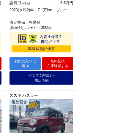
円
諸費用
2.6万円
(税込)
2020(令和2)年 7.1万km ブルー
法定整備：整備付
[保証付]：3ヶ月・3000km
内装
4
外装
4
機関／正常
車両状態評価書
お気に入りに
無料見積
追加
在庫確認する
1分で予約完了
来店予約
スズキ ハスラー