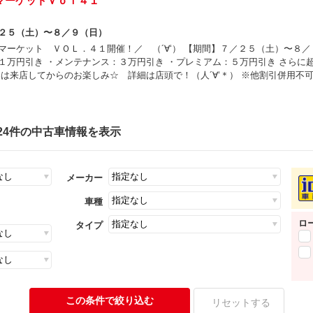
マーケットＶｏｌ４１
２５（土）〜８／９（日）
マーケット ＶＯＬ．４１開催！／ （´∀‘） 【期間】７／２５（土）〜８／
１万円引き ・メンテナンス：３万円引き ・プレミアム：５万円引き さらに
容は来店してからのお楽しみ☆ 詳細は店頭で！（人´∀‘＊） ※他割引併用不
24件の中古車情報を表示
メーカー
車種
ロ
タイプ