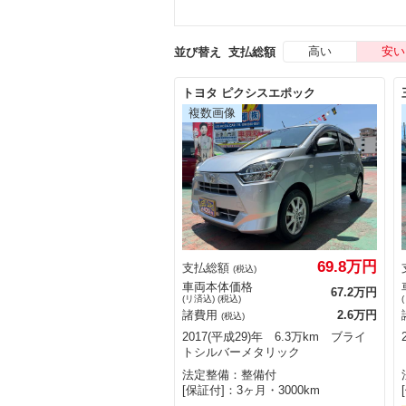
高い
安い
並び替え
支払総額
トヨタ ピクシスエポック
69.8万円
支払総額
(税込)
車両本体価格
67.2万円
(リ済込) (税込)
諸費用
2.6万円
(税込)
2017(平成29)年 6.3万km ブライ
トシルバーメタリック
法定整備：整備付
[保証付]：3ヶ月・3000km