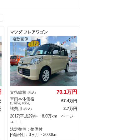
マツダ フレアワゴン
円
70.1万円
支払総額
(税込)
車両本体価格
円
67.4万円
(リ済込) (税込)
円
諸費用
2.7万円
(税込)
2017(平成29)年 8.0万km ベージ
ュＩＩ
法定整備：整備付
[保証付]：3ヶ月・3000km