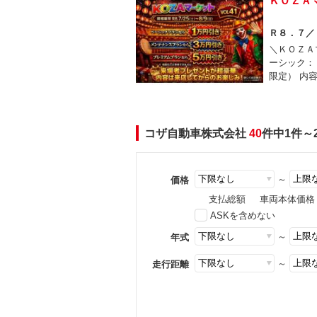
ＫＯＺＡ
Ｒ８．７／
＼ＫＯＺＡ
ーシック：
限定） 内
コザ自動車株式会社
40
件中1件～
～
価格
支払総額
車両本体価格
ASKを含めない
～
年式
～
走行距離