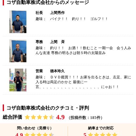
コザ自動車株式会社からのメッセージ
社長 上間秀作
趣味； バイク！！ 釣り！！ ゴルフ！！
専務 上間 斉
趣味： 釣り！！ お酒！！飲むこと 一期一会 会う人み
んな友達 専務の明るさは朝５時の太陽並み
営業 徳本玲久
趣味； ＤＶＤ鑑賞！！！ お家を出るときは、左足、家に
入る時は両足のかかと 最後に一
言、、、、、、、、、、、、、、、、、にゃお！！
コザ自動車株式会社のクチコミ・評判
4.9
総合評価
（投稿件数：185件）
問い合わせ（見積り）
納車までの対応
4.9
5