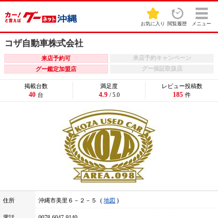
お気に入り
閲覧履歴
メニュー
コザ自動車株式会社
来店予約キャンペーン
来店予約可
グー保証取扱店
グー鑑定加盟店
掲載台数
満足度
レビュー投稿数
40
4.9
185
台
/ 5.0
件
住所
沖縄市美里６－２－５
地図
電話
0078-6047-9140