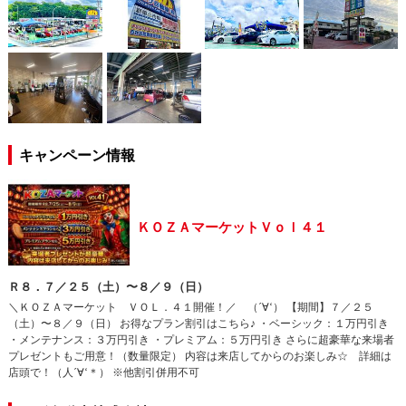
キャンペーン情報
ＫＯＺＡマーケットＶｏｌ４１
Ｒ８．７／２５（土）〜８／９（日）
＼ＫＯＺＡマーケット ＶＯＬ．４１開催！／ （´∀‘） 【期間】７／２５
（土）〜８／９（日） お得なプラン割引はこちら♪ ・ベーシック：１万円引き
・メンテナンス：３万円引き ・プレミアム：５万円引き さらに超豪華な来場者
プレゼントもご用意！（数量限定） 内容は来店してからのお楽しみ☆ 詳細は
店頭で！（人´∀‘＊） ※他割引併用不可