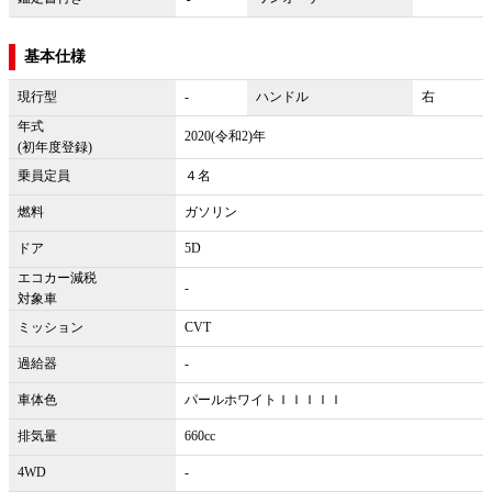
基本仕様
現行型
-
ハンドル
右
年式
2020(令和2)年
(初年度登録)
乗員定員
４名
燃料
ガソリン
ドア
5D
エコカー減税
-
対象車
ミッション
CVT
過給器
-
車体色
パールホワイトＩＩＩＩＩ
排気量
660cc
4WD
-