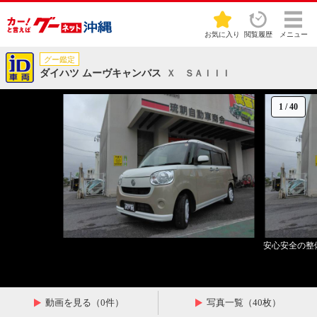
お気に入り
閲覧履歴
メニュー
グー鑑定
ダイハツ ムーヴキャンバス
Ｘ ＳＡＩＩＩ
1
/
40
安心安全の整
動画を見る（0件）
写真一覧（40枚）