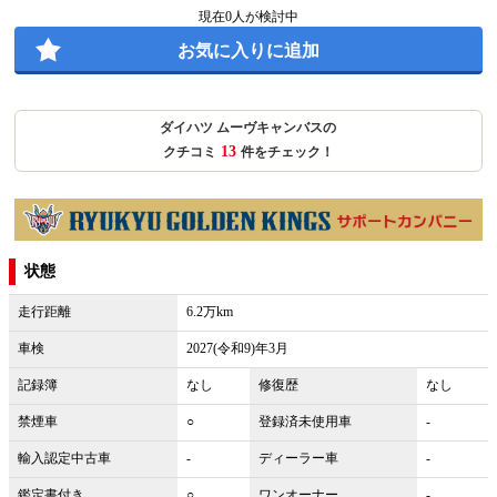
現在
0
人が検討中
お気に入りに追加
ダイハツ ムーヴキャンバスの
13
クチコミ
件をチェック！
状態
走行距離
6.2万km
車検
2027(令和9)年3月
記録簿
なし
修復歴
なし
禁煙車
○
登録済未使用車
-
輸入認定中古車
-
ディーラー車
-
鑑定書付き
○
ワンオーナー
-