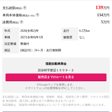
139
支払総額
万円
(税込)
134
車両本体価格
万円
(税込)
(リ済込)
5
諸費用
万円
(税込)
年式
2020(令和2)年
走行
6.2万km
車検
2027(令和9)年3月
修復歴
なし
法定整備
整備付
保証
[保証付]：24ヶ月・走行無制限
琉朝自動車商会
読谷村字楚辺１５０９－２
販売店までのルートを見る
※Googleマップを使用します。
スマートフォンの位置情報をONにしてください。
支払総額には、車両本体価格の他、保険料、税金、登録等に伴う費用、リサイクル預託
金 相当額等、購入時に必要な全ての費用が含まれています。
当該価格は、登録等の時期や地域などについて一定の条件を付した価格になります。