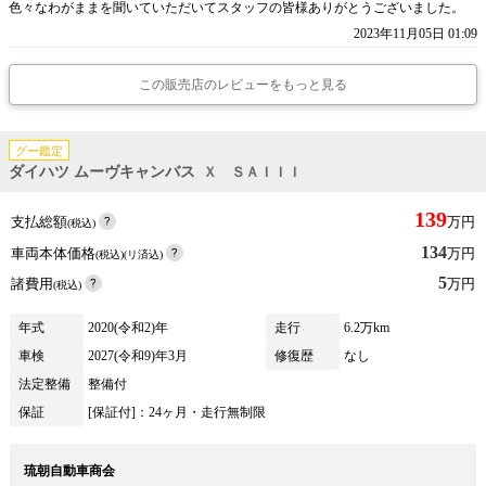
色々なわがままを聞いていただいてスタッフの皆様ありがとうございました。
2023年11月05日 01:09
この販売店のレビューをもっと見る
グー鑑定
ダイハツ ムーヴキャンバス
Ｘ ＳＡＩＩＩ
139
支払総額
万円
(税込)
134
車両本体価格
万円
(税込)(リ済込)
5
諸費用
万円
(税込)
年式
2020(令和2)年
走行
6.2万km
車検
2027(令和9)年3月
修復歴
なし
法定整備
整備付
保証
[保証付]：24ヶ月・走行無制限
琉朝自動車商会