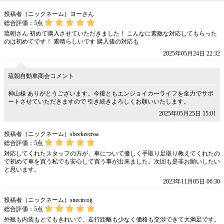
投稿者（ニックネーム）ヨーさん
総合評価：
5
点
琉朝さん 初めて購入させていただきました！ こんなに素敵な対応してもらった
のは初めてです！ 素晴らしいです 購入後の対応も
2025年05月24日 22:32
琉朝自動車商会コメント
神山様 ありがとうございます。今後ともエンジョイカーライフを全力でサポ
ートさせていただきますので 引き続きよろしくお願いいたします。
2025年05月25日 15:01
投稿者（ニックネーム）sbeekeecroa
総合評価：
5
点
対応してくれたスタッフの方が、車について優しく手取り足取り教えてくれたの
で初めて車を買う私でも安心して買う事が出来ました。次回も是非お願いしたい
と思います。
2023年11月05日 06:30
投稿者（ニックネーム）snecircoij
総合評価：
5
点
外観も内装もとてもきれいで、走行距離も少なく価格も交渉できて大満足です。