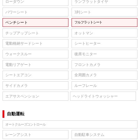
ローダウン
ランフラットタイヤ
パワーシート
3列シート
ベンチシート
フルフラットシート
チップアップシート
オットマン
電動格納サードシート
シートヒーター
ウォークスルー
後席モニター
電動リアゲート
フロントカメラ
シートエアコン
全周囲カメラ
サイドカメラ
ルーフレール
エアサスペンション
ヘッドライトウォッシャー
自動運転
オートクルーズコントロール
レーンアシスト
自動駐車システム