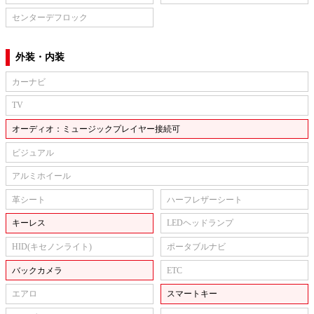
センターデフロック
外装・内装
カーナビ
TV
オーディオ：ミュージックプレイヤー接続可
ビジュアル
アルミホイール
革シート
ハーフレザーシート
キーレス
LEDヘッドランプ
HID(キセノンライト)
ポータブルナビ
バックカメラ
ETC
エアロ
スマートキー