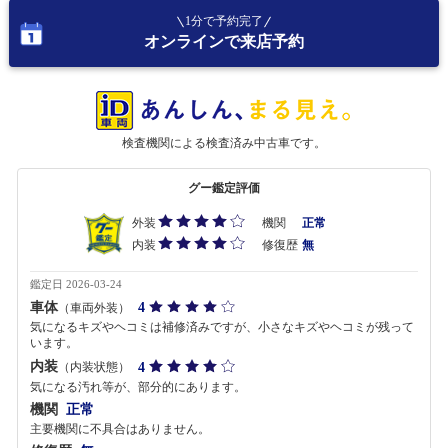
1分で予約完了
オンラインで来店予約
検査機関による検査済み中古車です。
グー鑑定評価
外装
機関
正常
内装
修復歴
無
鑑定日 2026-03-24
車体
4
（車両外装）
気になるキズやヘコミは補修済みですが、小さなキズやヘコミが残って
います。
内装
4
（内装状態）
気になる汚れ等が、部分的にあります。
機関
正常
主要機関に不具合はありません。