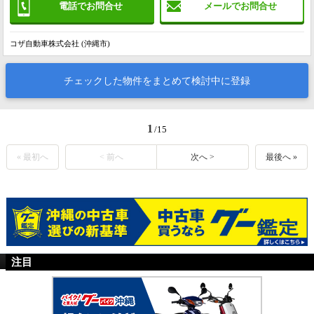
電話でお問合せ
メールでお問合せ
コザ自動車株式会社 (沖縄市)
チェックした物件をまとめて検討中に登録
1
/15
« 最初へ
< 前へ
次へ >
最後へ »
注目