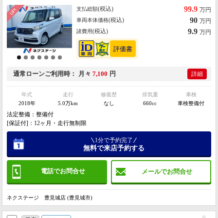
ドリングストップ スマートキー オートライト オートエアコン Ｂｌｕ
99.9
(税込)
支払総額
万円
ｅｔｏｏｔｈ
90
(税込)
車両本体価格
万円
9.9
(税込)
諸費用
万円
通常ローン
ご利用時
月々
7,100
円
詳細
年式
走行
修復歴
排気量
車検
2018年
5.0万km
なし
660cc
車検整備付
法定整備：整備付
[保証付]：12ヶ月・走行無制限
1分で予約完了
無料で来店予約する
電話でお問合せ
メールでお問合せ
ネクステージ 豊見城店 (豊見城市)