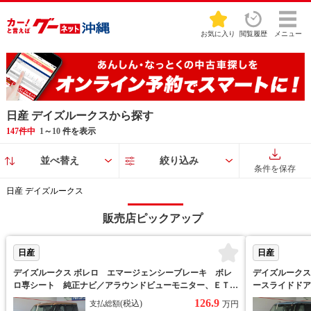
お気に入り
閲覧履歴
メニュー
日産 デイズルークスから探す
147件中
1
～
10
件を表示
並べ替え
絞り込み
条件を保存
日産 デイズルークス
販売店ピックアップ
日産
日産
デイズルークス ボレロ エマージェンシーブレーキ ボレ
デイズルークス
ロ専シート 純正ナビ／アラウンドビューモニター、ＥＴ
ースライドドア
Ｃ、運転席シートヒーター、ボレロ専用パーツ【防錆未施
防眩ミラー／ア
126.9
(税込)
支払総額
万円
工】
【防錆未施工】