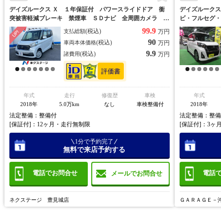
デイズルークス Ｘ １年保証付 パワースライドドア 衝
デイズルークス
突被害軽減ブレーキ 禁煙車 ＳＤナビ 全周囲カメラ ド
ビ・フルセグ・
ライブレコーダー ＥＴＣ アイドリングストップ スマー
ア・エアロＶｒ
99.9
(税込)
支払総額
万円
トキー オートライト オートエアコン Ｂｌｕｅｔｏｏｔ
90
(税込)
車両本体価格
万円
ｈ
9.9
(税込)
諸費用
万円
年式
走行
修復歴
車検
年式
2018年
5.0万km
なし
車検整備付
2018年
法定整備：整備付
法定整備：整備
[保証付]：12ヶ月・走行無制限
[保証付]：3ヶ月
1分で予約完了
無料で来店予約する
電話でお問合せ
電話
メールでお問合せ
ネクステージ 豊見城店
ＧＡＲＡＧＥ－