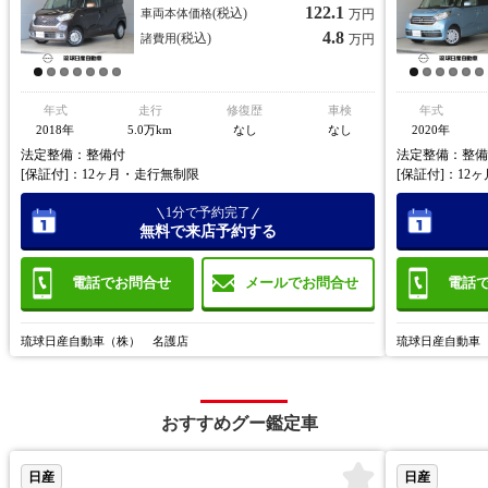
122.1
(税込)
車両本体価格
万円
4.8
(税込)
諸費用
万円
年式
走行
修復歴
車検
年式
2018年
5.0万km
なし
なし
2020年
法定整備：整備付
法定整備：整備
[保証付]：12ヶ月・走行無制限
[保証付]：12
1分で予約完了
無料で来店予約する
電話でお問合せ
電話
メールでお問合せ
琉球日産自動車（株） 名護店
琉球日産自動車
おすすめグー鑑定車
日産
日産