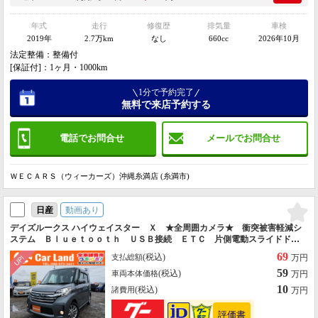
年式
走行
修復歴
排気量
車検
2019年
2.7万km
なし
660cc
2026年10月
法定整備：整備付
[保証付]：1ヶ月・1000km
1分で予約完了
無料で来店予約する
電話でお問合せ
メールでお問合せ
ＷＥＣＡＲＳ（ウィーカーズ）沖縄糸満店 (糸満市)
動画あり
日産
デイズルークス ハイウェイスター Ｘ ★全周囲カメラ★ 衝突被害軽減シ
ステム Ｂｌｕｅｔｏｏｔｈ ＵＳＢ接続 ＥＴＣ 片側電動スライドド
ア アイドリングストップ リアサーキュレーター プッシュスタート 純
69
(税込)
支払総額
万円
正１４インチアルミホイール
59
(税込)
車両本体価格
万円
10
(税込)
諸費用
万円