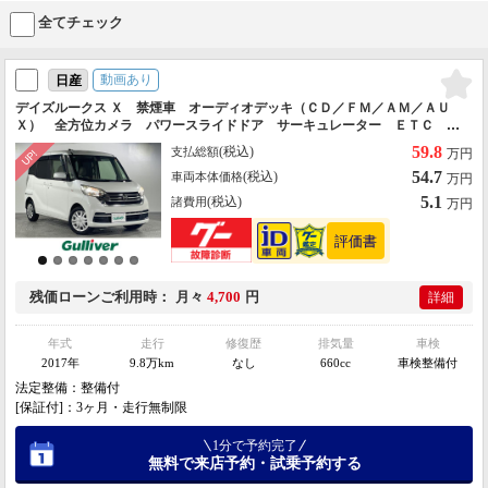
全てチェック
動画あり
日産
デイズルークス Ｘ 禁煙車 オーディオデッキ（ＣＤ／ＦＭ／ＡＭ／ＡＵ
Ｘ） 全方位カメラ パワースライドドア サーキュレーター ＥＴＣ 衝
突被害軽減システム ＬＥＤヘッドライト 純正１４インチアルミホイール
59.8
(税込)
支払総額
万円
54.7
(税込)
車両本体価格
万円
5.1
(税込)
諸費用
万円
残価ローン
ご利用時
月々
4,700
円
詳細
年式
走行
修復歴
排気量
車検
2017年
9.8万km
なし
660cc
車検整備付
法定整備：整備付
[保証付]：3ヶ月・走行無制限
1分で予約完了
無料で来店予約・試乗予約する