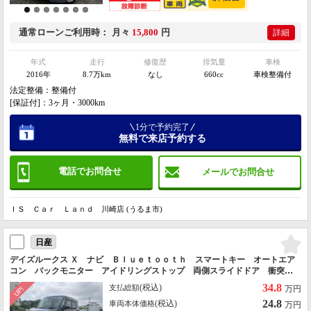
通常ローン
ご利用時
月々
15,800
円
詳細
年式
走行
修復歴
排気量
車検
2016年
8.7万km
なし
660cc
車検整備付
法定整備：整備付
[保証付]：3ヶ月・3000km
1分で予約完了
無料で来店予約する
電話でお問合せ
メールでお問合せ
ＩＳ Ｃａｒ Ｌａｎｄ 川崎店 (うるま市)
日産
デイズルークス Ｘ ナビ Ｂｌｕｅｔｏｏｔｈ スマートキー オートエア
コン バックモニター アイドリングストップ 両側スライドドア 衝突被
害軽減システム 衝突安全ボディ
34.8
(税込)
支払総額
万円
24.8
(税込)
車両本体価格
万円