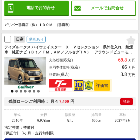
電話でお問合せ
メールでお問合せ
ガリバー那覇店（株）ＩＤＯＭ (那覇市)
動画あり
日産
デイズルークス ハイウェイスター Ｘ Ｖセレクション 県外仕入れ 禁煙
車 純正ナビ（Ｂｔ／ＦＭ，ＡＭ／フルセグＴＶ） アラウンドビューモニ
ター 両側パワースライドドア エマージェンシーブレーキ 純正アルミホ
69.8
(税込)
支払総額
万円
イール スマートキー スペアキー
66
(税込)
車両本体価格
万円
3.8
(税込)
諸費用
万円
残価ローン
ご利用時
月々
7,400
円
詳細
年式
走行
修復歴
排気量
車検
2016年
6.9万km
なし
660cc
2027年9月
法定整備：整備付
[保証付]：3ヶ月・走行無制限