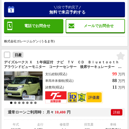
1分で予約完了
無料で来店予約する
電話でお問合せ
メールでお問合せ
株式会社ガレージムゲン (うるま市)
日産
デイズルークス Ｘ １年保証付 ナビ ＴＶ ＣＤ Ｂｌｕｅｔｏｏｔｈ
アラウンドビューモニター コーナーセンサー 後席サーキュレーター パ
ワースライドドア ＥＴＣ 後席テーブル 衝突被害軽減ブレーキ
99
(税込)
支払総額
万円
88
(税込)
車両本体価格
万円
11
(税込)
諸費用
万円
通常ローン
ご利用時
月々
10,400
円
詳細
年式
走行
修復歴
排気量
車検