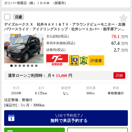
ガリバー那覇店（株）ＩＤＯＭ (那覇市)
日産
デイズルークス Ｘ 社外ＮＡＶＩ＆ＴＶ・アラウンドビューモニター・左側
パワースライド・アイドリングストップ・社外シートカバー・助手席アンダ
ーボックス・スマートキー×２個・社外アルミホイル・ライトレベライザー・
70.1
(税込)
支払総額
万円
電動格納ミラ
67.4
(税込)
車両本体価格
万円
2.7
(税込)
諸費用
万円
通常ローン
ご利用時
月々
15,400
円
詳細
年式
走行
修復歴
排気量
車検
2016年
8.2万km
なし
660cc
車検整備付
法定整備：整備付
[保証付]：3ヶ月・3000km
1分で予約完了
無料で来店予約する