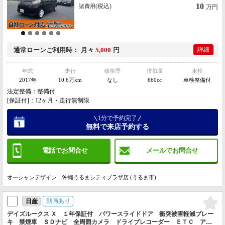
10
(税込)
諸費用
万円
通常ローン
ご利用時
月々
5,000
円
詳細
年式
走行
修復歴
排気量
車検
2017年
10.6万km
なし
660cc
車検整備付
法定整備：整備付
[保証付]：12ヶ月・走行無制限
1分で予約完了
無料で来店予約する
電話でお問合せ
メールでお問合せ
オーシャンデザイン 沖縄うるまシティプラザ店 (うるま市)
動画あり
日産
デイズルークス Ｘ １年保証付 パワースライドドア 衝突被害軽減ブレー
キ 禁煙車 ＳＤナビ 全周囲カメラ ドライブレコーダー ＥＴＣ アイ