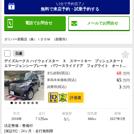
1分で予約完了
無料で来店予約・試乗予約する
電話でお問合せ
メールでお問合せ
ガリバー那覇店（株）ＩＤＯＭ (那覇市)
日産
デイズルークス ハイウェイスター Ｘ スマートキー プッシュスタート
エマージェンシーブレーキ パワースライドドア フォグライト オートラ
イト ナビ ＴＶ Ｂｌｕｅｔｏｏｔｈ アラウンドビューモニター 本土
68
(税込)
支払総額
万円
仕入れ 修復歴なし ２４ヶ月保証
65
(税込)
車両本体価格
万円
3
(税込)
諸費用
万円
年式
走行
修復歴
排気量
車検
2016年
7.5万km
なし
660cc
2027年3月
法定整備：整備付
[保証付]：24ヶ月・走行無制限