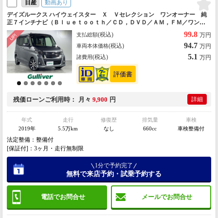
動画あり
日産
デイズルークス ハイウェイスター Ｘ Ｖセレクション ワンオーナー 純
正７インチナビ（Ｂｌｕｅｔｏｏｔｈ／ＣＤ，ＤＶＤ／ＡＭ，ＦＭ／ワンセ
グＴＶ） アラウンドビューモニター ドライブレコーダー ビルトインＥ
99.8
(税込)
支払総額
万円
ＴＣ 両側電動スライドドア スマートキー
94.7
(税込)
車両本体価格
万円
5.1
(税込)
諸費用
万円
残価ローン
ご利用時
月々
9,900
円
詳細
年式
走行
修復歴
排気量
車検
2019年
5.5万km
なし
660cc
車検整備付
法定整備：整備付
[保証付]：3ヶ月・走行無制限
1分で予約完了
無料で来店予約・試乗予約する
電話でお問合せ
メールでお問合せ