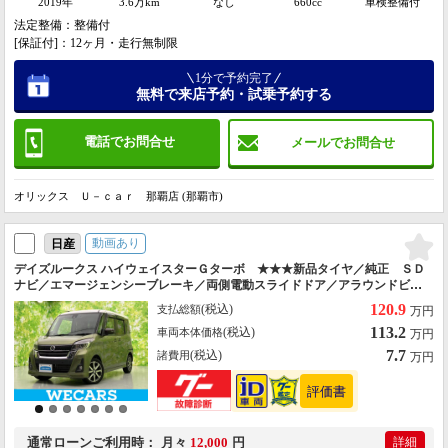
2019年
3.6万km
なし
660cc
車検整備付
法定整備：整備付
[保証付]：12ヶ月・走行無制限
1分で予約完了
無料で来店予約・試乗予約する
電話でお問合せ
メールでお問合せ
オリックス Ｕ－ｃａｒ 那覇店 (那覇市)
動画あり
日産
デイズルークス ハイウェイスターＧターボ ★★★新品タイヤ／純正 ＳＤ
ナビ／エマージェンシーブレーキ／両側電動スライドドア／アラウンドビュ
ーモニター／ドライブレコーダー 前後／ヘッドランプ ＬＥＤ／Ｂｌｕｅ
120.9
(税込)
支払総額
万円
ｔｏｏｔｈ接続／ＥＴＣ
113.2
(税込)
車両本体価格
万円
7.7
(税込)
諸費用
万円
通常ローン
ご利用時
月々
12,000
円
詳細