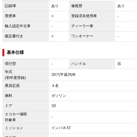
記録簿
あり
修復歴
あり
禁煙車
○
登録済未使用車
-
輸入認定中古車
-
ディーラー車
-
鑑定書付き
○
ワンオーナー
-
基本仕様
現行型
-
ハンドル
右
年式
2017(平成29)年
(初年度登録)
乗員定員
４名
燃料
ガソリン
ドア
5D
エコカー減税
-
対象車
ミッション
インパネAT