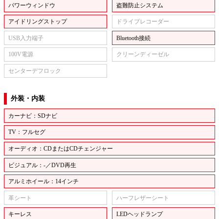
パワーウィンドウ
盗難防止システム
アイドリングストップ
ドライブレコーダー
USB入力端子
Bluetooth接続
100V電源
クリーンディーゼル
センターデフロック
外装・内装
カーナビ：SDナビ
TV：フルセグ
オーディオ：CDまたはCDチェンジャー
ビジュアル：-／DVD再生
アルミホイール：14インチ
革シート
ハーフレザーシート
キーレス
LEDヘッドランプ