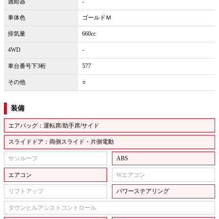
過給器
-
車体色
ゴールドＭ
排気量
660cc
4WD
-
車台番号下3桁
577
その他
○
装備
エアバッグ：運転席/助手席/サイド
スライドドア：両側スライド・片側電動
サンルーフ
ABS
エアコン
Wエアコン
リフトアップ
パワーステアリング
ダウンヒルアシストコントロール