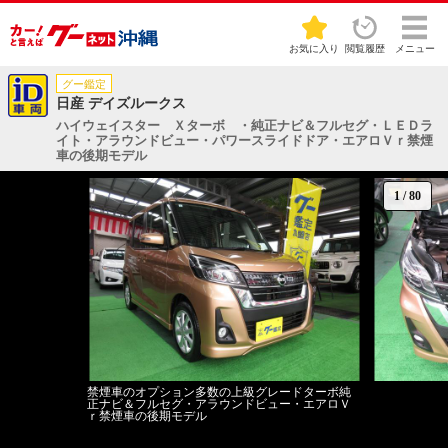
お気に入り
閲覧履歴
メニュー
グー鑑定
日産 デイズルークス
ハイウェイスター Ｘターボ ・純正ナビ＆フルセグ・ＬＥＤラ
イト・アラウンドビュー・パワースライドドア・エアロＶｒ禁煙
車の後期モデル
1
/
80
禁煙車のオプション多数の上級グレードターボ純
正ナビ＆フルセグ・アラウンドビュー・エアロＶ
ｒ禁煙車の後期モデル