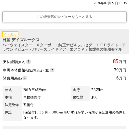
2026年07月27日 16:35
この販売店のレビューをもっと見る
グー鑑定
日産 デイズルークス
ハイウェイスター Ｘターボ ・純正ナビ＆フルセグ・ＬＥＤライト・ア
ラウンドビュー・パワースライドドア・エアロＶｒ禁煙車の後期モデル
85
支払総額
万円
(税込)
79
車両本体価格
万円
(税込)(リ済込・追)
6
諸費用
万円
(税込)
年式
2017(平成29)年
走行
7.3万km
車検
車検整備付
修復歴
あり
法定整備
整備付
保証
[保証付]：3ヶ月・5000km ※いずれか早い時期が保証適用の条件と
なります。