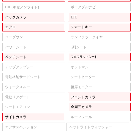
HID(キセノンライト)
ポータブルナビ
バックカメラ
ETC
エアロ
スマートキー
ローダウン
ランフラットタイヤ
パワーシート
3列シート
ベンチシート
フルフラットシート
チップアップシート
オットマン
電動格納サードシート
シートヒーター
ウォークスルー
後席モニター
電動リアゲート
フロントカメラ
シートエアコン
全周囲カメラ
サイドカメラ
ルーフレール
エアサスペンション
ヘッドライトウォッシャー