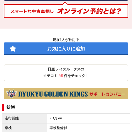
現在
1
人が検討中
お気に入りに追加
日産 デイズルークスの
58
クチコミ
件をチェック！
状態
走行距離
7.3万km
車検
車検整備付