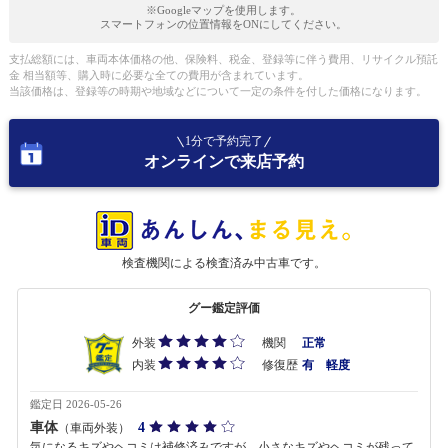
※Googleマップを使用します。
スマートフォンの位置情報をONにしてください。
支払総額には、車両本体価格の他、保険料、税金、登録等に伴う費用、リサイクル預託
金 相当額等、購入時に必要な全ての費用が含まれています。
当該価格は、登録等の時期や地域などについて一定の条件を付した価格になります。
1分で予約完了
オンラインで来店予約
検査機関による検査済み中古車です。
グー鑑定評価
外装
機関
正常
内装
修復歴
有 軽度
鑑定日 2026-05-26
車体
4
（車両外装）
気になるキズやヘコミは補修済みですが、小さなキズやヘコミが残って