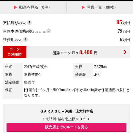
動画を見る（0件）
写真一覧（80枚）
85
支払総額
万円
(税込)
79
車両本体価格
万円
(税込)
(リ済込・追)
6
諸費用
万円
(税込)
ローン
8,400
月々
円
通常ローン
ご利用時
年式
2017(平成29)年
走行
7.3万km
車検
車検整備付
修復歴
あり
法定整備
整備付
保証
[保証付]：3ヶ月・5000km ※いずれか早い時期が保証適用の条件と
なります。
ＧＡＲＡＧＥ－沖縄 琉大前本店
中頭郡中城村南上原１０５３
販売店までのルートを見る