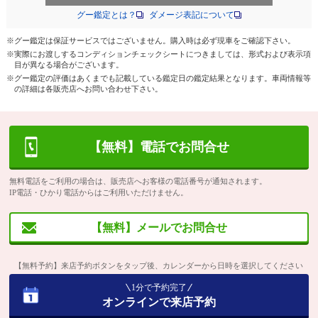
グー鑑定とは？
ダメージ表記について
※グー鑑定は保証サービスではございません。購入時は必ず現車をご確認下さい。
※実際にお渡しするコンディションチェックシートにつきましては、形式および表示項
目が異なる場合がございます。
※グー鑑定の評価はあくまでも記載している鑑定日の鑑定結果となります。車両情報等
の詳細は各販売店へお問い合わせ下さい。
【無料】電話でお問合せ
無料電話をご利用の場合は、販売店へお客様の電話番号が通知されます。
IP電話・ひかり電話からはご利用いただけません。
【無料】メールでお問合せ
【無料予約】来店予約ボタンをタップ後、カレンダーから日時を選択してください
1分で予約完了
オンラインで来店予約