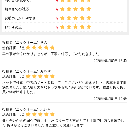
5
問い合せ(見積り)
5
納車までの対応
5
説明のわかりやすさ
5
おすすめ度
投稿者（ニックネーム）その
総合評価：
5
点
車の事が全くわかりませんが、丁寧に対応していただきました
2026年08月05日 13:55
投稿者（ニックネーム）みやぎ
総合評価：
5
点
ネットで検索し中古のノートを探して、ここにたどり着きました。現車を見て即
決めました。購入後も大きなトラブルも無く乗り続けています。程度も良く良い
買い物が出来ました。
2026年08月04日 12:09
投稿者（ニックネーム）れいら
総合評価：
5
点
知り合いからの紹介で買いました スタッフの方がとても丁寧で店内も素敵でし
た ありがとうございました また宜しくお願いします