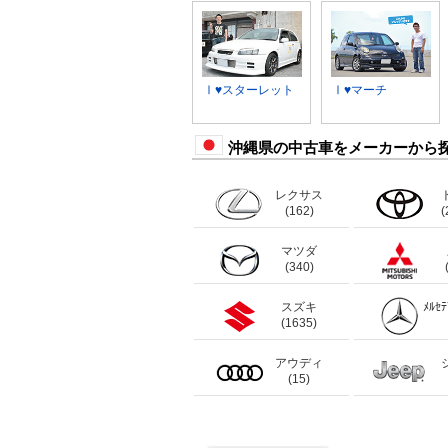
Ⅰ♥スターレット
Ⅰ♥マーチ
沖縄県の中古車をメーカーから
レクサス
(162)
(
マツダ
(340)
スズキ
ﾒﾙｾ
(1635)
アウディ
(15)