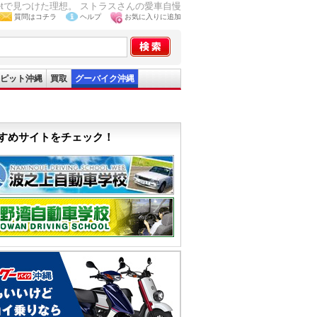
-netで見つけた理想。 ストラスさんの愛車自慢
質問はコチラ
ヘルプ
お気に入りに追加
ピット沖縄
買取
グーバイク沖縄
すめサイトをチェック！