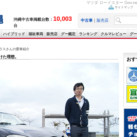
マツダ ロードスター Goo
サイトマップ
10,003
沖縄中古車掲載台数：
中古車
｜
販売店
台
ハイブリッド
福祉車両
販売店
グー鑑定
ランキング
クルマレビュー
グー
トラスさんの愛車紹介
つけた理想。
おす