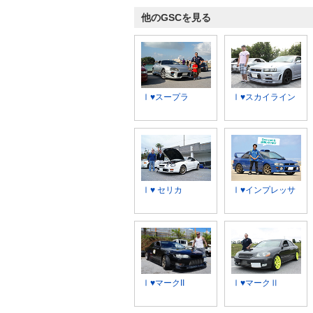
他のGSCを見る
Ⅰ♥スープラ
Ⅰ♥スカイライン
Ⅰ♥ セリカ
Ⅰ♥インプレッサ
Ⅰ♥マークII
Ⅰ♥マークⅡ