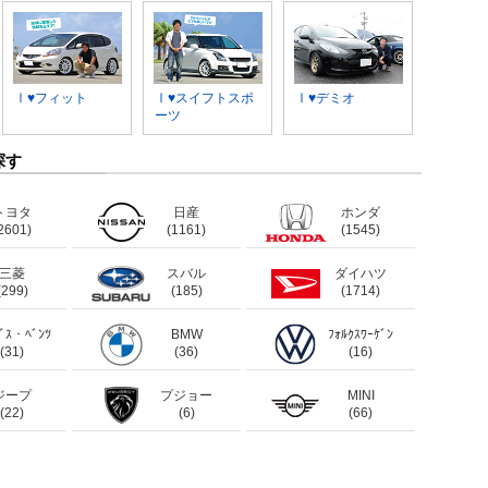
Ⅰ♥フィット
Ⅰ♥スイフトスポ
Ⅰ♥デミオ
ーツ
探す
トヨタ
日産
ホンダ
2601)
(1161)
(1545)
三菱
スバル
ダイハツ
(299)
(185)
(1714)
ﾃﾞｽ・ﾍﾞﾝﾂ
BMW
ﾌｫﾙｸｽﾜｰｹﾞﾝ
(31)
(36)
(16)
ジープ
プジョー
MINI
(22)
(6)
(66)