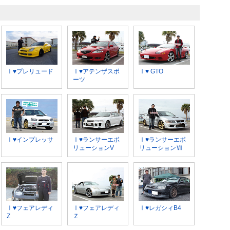
Ⅰ♥プレリュード
Ⅰ♥アテンザスポ
Ⅰ♥ GTO
ーツ
Ⅰ♥インプレッサ
Ⅰ♥ランサーエボ
Ⅰ♥ランサーエボ
リューションV
リューションⅦ
Ⅰ♥フェアレディ
Ⅰ♥フェアレディ
Ⅰ♥レガシィB4
Z
Ｚ