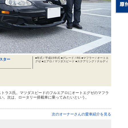
■年式 / 平成15年式 ■グレード / RS ■マフラー / オートエ
スター
グゼ ■エアロ / マツダスピード ■ステアリング / ナルディ
ストラス氏。マツダスピードのフルエアロにオートエグゼのマフラ
まい。次は、ロータリー搭載車に乗ってみたいという。
次のオーナーさんの愛車紹介を見る