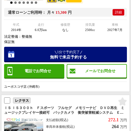
通常ローン
ご利用時
月々
15,300
円
詳細
年式
走行
修復歴
排気量
車検
2014年
6.0万km
なし
2500cc
2027年7月
法定整備：整備無
保証無
1分で予約完了
無料で来店予約する
電話でお問合せ
メールでお問合せ
ユーポスコザ店 (沖縄市)
レクサス
ＩＳ ＩＳ３００ｈ Ｆスポーツ フルセグ メモリーナビ ＤＶＤ再生 ミ
ュージックプレイヤー接続可 バックカメラ 衝突被害軽減システム ＥＴ
Ｃ ＬＥＤヘッドランプ
272.1
(税込)
支払総額
万円
264
(税込)
車両本体価格
万円