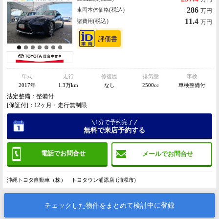
286
(税込)
車両本体価格
万円
11.4
(税込)
諸費用
万円
年式
走行
修復歴
排気量
車検
2017年
1.3万km
なし
2500cc
車検整備付
法定整備：整備付
[保証付]：12ヶ月・走行無制限
1分で予約完了
無料で来店予約する
電話でお問合せ
メールでお問合せ
沖縄トヨタ自動車（株） トヨタウン浦添店 (浦添市)
チェックした物件をまとめて検討中に登録