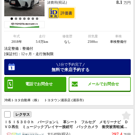
8.1
(税込)
諸費用
万円
年式
走行
修復歴
排気量
車検
2018年
5.0万km
なし
2500cc
車検整備付
法定整備：整備付
[保証付]：12ヶ月・走行無制限
1分で予約完了
無料で来店予約する
電話でお問合せ
メールでお問合せ
沖縄トヨタ自動車（株） トヨタウン浦添店 (浦添市)
レクサス
ＩＳ ＩＳ３００ｈ バージョンＬ 革シート フルセグ メモリーナビ Ｄ
ＶＤ再生 ミュージックプレイヤー接続可 バックカメラ 衝突被害軽減シ
ステム ＥＴＣ ＬＥＤヘッドランプ
297.4
(税込)
支払総額
万円