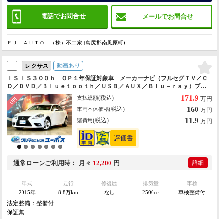
電話でお問合せ
メールでお問合せ
ＦＪ ＡＵＴＯ （株）不二家 (島尻郡南風原町)
動画あり
レクサス
ＩＳ ＩＳ３００ｈ ＯＰ１年保証対象車 メーカーナビ（フルセグＴＶ／Ｃ
Ｄ／ＤＶＤ／Ｂｌｕｅｔｏｏｔｈ／ＵＳＢ／ＡＵＸ／Ｂｌｕ－ｒａｙ）ブラ
インドスポットモニター バックカメラ ハーフレザーシート クリアラン
171.9
(税込)
支払総額
万円
スソナー
160
(税込)
車両本体価格
万円
11.9
(税込)
諸費用
万円
通常ローン
ご利用時
月々
12,200
円
詳細
年式
走行
修復歴
排気量
車検
2015年
8.8万km
なし
2500cc
車検整備付
法定整備：整備付
保証無