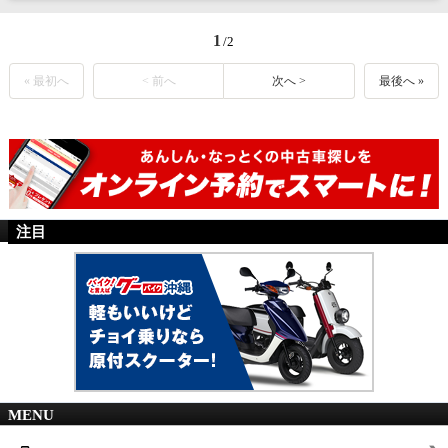
1
/2
« 最初へ
< 前へ
次へ >
最後へ »
注目
MENU