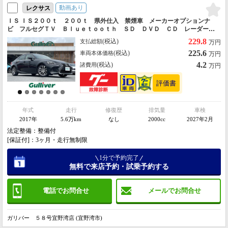
動画あり
レクサス
ＩＳ ＩＳ２００ｔ ２００ｔ 県外仕入 禁煙車 メーカーオプションナ
ビ フルセグＴＶ Ｂｌｕｅｔｏｏｔｈ ＳＤ ＤＶＤ ＣＤ レーダーク
ルーズコントロール ビルトインＥＴＣ スマートキー パドルシフト シ
229.8
(税込)
支払総額
万円
ートヒーター
225.6
(税込)
車両本体価格
万円
4.2
(税込)
諸費用
万円
年式
走行
修復歴
排気量
車検
2017年
5.6万km
なし
2000cc
2027年2月
法定整備：整備付
[保証付]：3ヶ月・走行無制限
1分で予約完了
無料で来店予約・試乗予約する
電話でお問合せ
メールでお問合せ
ガリバー ５８号宜野湾店 (宜野湾市)