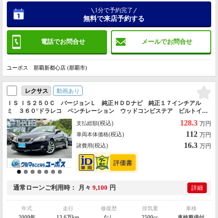
1分で予約完了
無料で来店予約する
電話でお問合せ
メールでお問合せ
ユーポス 那覇新都心店 (那覇市)
動画あり
レクサス
ＩＳ ＩＳ２５０Ｃ バージョンＬ 純正ＨＤＤナビ 純正１７インチアル
ミ ３６０°ドラレコ ベンチレーション ウッドコンビステア ビルトイン
ＥＴＣ レザーシート クルーズコントロール パドルシフト 両席パワー
128.3
(税込)
支払総額
万円
シート／シートメモリー
112
(税込)
車両本体価格
万円
16.3
(税込)
諸費用
万円
通常ローン
ご利用時
月々
9,100
円
詳細
年式
走行
修復歴
排気量
車検
2009年
13.6万km
なし
2500cc
車検整備付