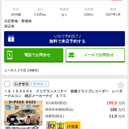
年式
走行
修復歴
排気量
車検
2018後
5.6万km
なし
2500cc
2027年1月
法定整備：整備無
保証無
1分で予約完了
無料で来店予約する
電話でお問合せ
メールでお問合せ
ユーポスコザ店 (沖縄市)
動画あり
レクサス
ＩＳ ＩＳ３００ｈ クリアランスソナー 前後ドライブレコーダー レーダ
ークルコン 純正メーカーナビ ＥＴＣ
199.9
(税込)
支払総額
万円
188
(税込)
車両本体価格
万円
11.9
(税込)
諸費用
万円