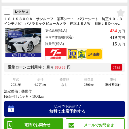
レクサス
ＩＳ ＩＳ３００ｈ サンルーフ 茶革シート パワーシート 純正１０．３
インチナビ パノラミックビューカメラ 純正１８ＡＷ ３眼ＬＥＤヘッド
ライト シートヒーター オートマチックハイビーム 本土仕入れ Ｂｕｌ
434
(税込)
支払総額
万円
ｅｔｏｏｔｈ
419
(税込)
車両本体価格
万円
15
(税込)
諸費用
万円
通常ローン
ご利用時
月々
80,700
円
詳細
年式
走行
修復歴
排気量
車検
2021年
4.2万km
なし
2500cc
車検整備付
法定整備：整備付
[保証付]：1ヶ月・1000km
1分で予約完了
無料で来店予約する
電話でお問合せ
メールでお問合せ