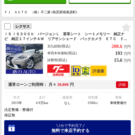
ＦＪ ＡＵＴＯ （株）不二家 (島尻郡南風原町)
レクサス
ＩＳ ＩＳ３００ｈ バージョンＬ 茶革シート シートメモリー 純正ナ
ビ 純正１７インチＡＷ リアサンシェード バックカメラ ＥＴＣ ドラ
イブレコーダー ＢｕｌｅＴｏｏｔｈ接続 エアーシート シートヒータ
208.6
(税込)
支払総額
万円
ー ステアリングリモコン
193
(税込)
車両本体価格
万円
15.6
(税込)
諸費用
万円
通常ローン
ご利用時
月々
38,800
円
詳細
年式
走行
修復歴
排気量
車検
2013年
4.9万km
なし
2500cc
車検整備付
法定整備：整備付
保証無
1分で予約完了
無料で来店予約する