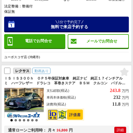
法定整備：整備付
保証無
1分で予約完了
無料で来店予約する
電話でお問合せ
メールでお問合せ
ユーポスコザ店 (沖縄市)
動画あり
レクサス
ＩＳ ＩＳ３００ｈ ＯＰ５年保証対象車 純正ナビ 純正１７インチアル
ミ ハーフレザー ドラレコ 革巻きステア ＢＳＭ クルコン パドルシ
フト シートヒーター 電動チルト コーナーセンサー オートハイビーム
243.8
(税込)
支払総額
万円
232
(税込)
車両本体価格
万円
11.8
(税込)
諸費用
万円
通常ローン
ご利用時
月々
16,800
円
詳細