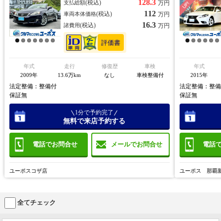
128.3
(税込)
支払総額
万円
ルーズコントロール パドルシフト 両席パワーシート／シ
ー バックカメ
112
(税込)
車両本体価格
万円
ートメモリー
ー
16.3
(税込)
諸費用
万円
年式
走行
修復歴
車検
年式
2009年
13.6万km
なし
車検整備付
2015年
法定整備：整備付
法定整備：整備
保証無
保証無
1分で予約完了
無料で来店予約する
電話でお問合せ
電話
メールでお問合せ
ユーポスコザ店
ユーポス 那覇
全てチェック