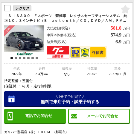
レクサス
ＩＳ ＩＳ３００ Ｆスポーツ 禁煙車 レクサスセーフティーシステム 純
正１０．３インチナビ（Ｂｌｕｅｔｏｏｔｈ／ＣＤ，ＤＶＤ／ＡＭ，ＦＭ／
ＵＳＢ／ＡＵＸ） パノラミックビューモニター ムーンルーフ ビルトイ
581.8
(税込)
支払総額
万円
ンＥＴＣ２．０
574.9
(税込)
車両本体価格
万円
6.9
(税込)
諸費用
万円
年式
走行
修復歴
排気量
車検
2022年
3.4万km
なし
2000cc
2027年11月
法定整備：整備付
[保証付]：3ヶ月・走行無制限
1分で予約完了
無料で来店予約・試乗予約する
電話でお問合せ
メールでお問合せ
ガリバー那覇店（株）ＩＤＯＭ (那覇市)