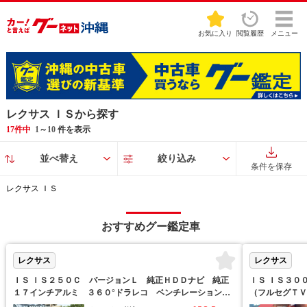
お気に入り
閲覧履歴
メニュー
レクサス ＩＳから探す
17件中
1
～
10
件を表示
並べ替え
絞り込み
条件を保存
レクサス ＩＳ
おすすめグー鑑定車
レクサス
レクサス
ＩＳ ＩＳ２５０Ｃ バージョンＬ 純正ＨＤＤナビ 純正
ＩＳ ＩＳ３０
１７インチアルミ ３６０°ドラレコ ベンチレーション
（フルセグＴＶ
ウッドコンビステア ビルトインＥＴＣ レザーシート ク
Ｂ／ＡＵＸ／Ｂ