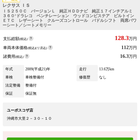
レクサス ＩＳ
ＩＳ２５０Ｃ バージョンＬ 純正ＨＤＤナビ 純正１７インチアルミ
３６０°ドラレコ ベンチレーション ウッドコンビステア ビルトイン
ＥＴＣ レザーシート クルーズコントロール パドルシフト 両席パワ
ーシート／シートメモリー
128.3
支払総額
万円
(税込)
112
車両本体価格
万円
(税込)(リ済込)
16.3
諸費用
万円
(税込)
年式
2009(平成21)年
走行
13.6万km
車検
車検整備付
修復歴
なし
法定整備
整備付
保証
保証無
ユーポスコザ店
沖縄市大里２－３０－１０