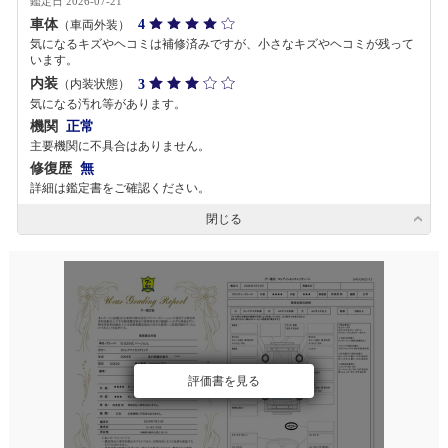
鑑定日 2026-07-21
車体
4
（車両外装）
気になるキズやヘコミは補修済みですが、小さなキズやヘコミが残って
います。
内装
3
（内装状態）
気になる汚れ等があります。
機関
正常
主要機関に不具合はありません。
修復歴
無
詳細は鑑定書をご確認ください。
閉じる
評価書を見る