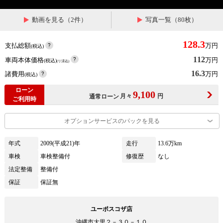
動画を見る（2件）
写真一覧（80枚）
128.3
支払総額
万円
(税込)
112
車両本体価格
万円
(税込)
(リ済込)
16.3
諸費用
万円
(税込)
ローン
9,100
月々
円
通常ローン
ご利用時
オプションサービスのパックを見る
年式
2009(平成21)年
走行
13.6万km
車検
車検整備付
修復歴
なし
法定整備
整備付
保証
保証無
ユーポスコザ店
沖縄市大里２－３０－１０