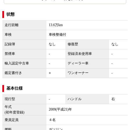
状態
走行距離
13.6万km
車検
車検整備付
記録簿
なし
修復歴
なし
禁煙車
-
登録済未使用車
-
輸入認定中古車
-
ディーラー車
-
鑑定書付き
○
ワンオーナー
-
基本仕様
現行型
-
ハンドル
右
年式
2009(平成21)年
(初年度登録)
乗員定員
４名
燃料
ガソリン