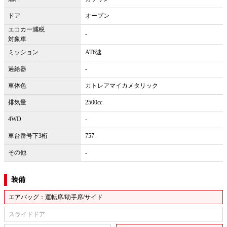
ドア
オープン
エコカー減税
-
対象車
ミッション
AT6速
過給器
-
車体色
カトレアマイカメタリック
排気量
2500cc
4WD
-
車台番号下3桁
757
その他
-
装備
エアバッグ：運転席/助手席/サイド
スライドドア