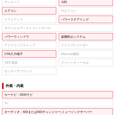
サンルーフ
ABS
エアコン
Wエアコン
リフトアップ
パワーステアリング
ダウンヒルアシストコントロール
パワーウィンドウ
盗難防止システム
アイドリングストップ
ドライブレコーダー
USB入力端子
Bluetooth接続
100V電源
クリーンディーゼル
センターデフロック
外装・内装
カーナビ：HDDナビ
TV
オーディオ：MDまたはMDチェンジャー,ミュージックサーバー