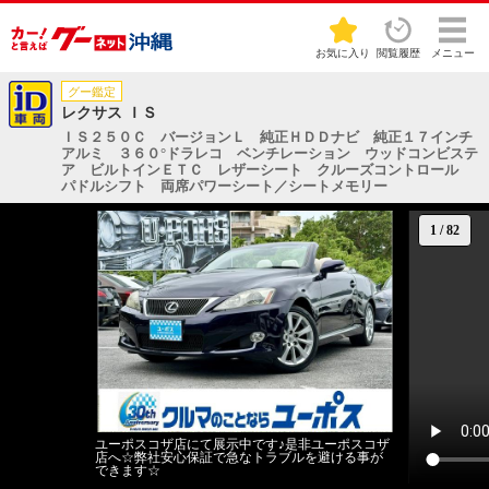
お気に入り
閲覧履歴
メニュー
グー鑑定
レクサス ＩＳ
ＩＳ２５０Ｃ バージョンＬ 純正ＨＤＤナビ 純正１７インチ
アルミ ３６０°ドラレコ ベンチレーション ウッドコンビステ
ア ビルトインＥＴＣ レザーシート クルーズコントロール
パドルシフト 両席パワーシート／シートメモリー
1
/
82
ユーポスコザ店にて展示中です♪是非ユーポスコザ
店へ☆弊社安心保証で急なトラブルを避ける事が
できます☆