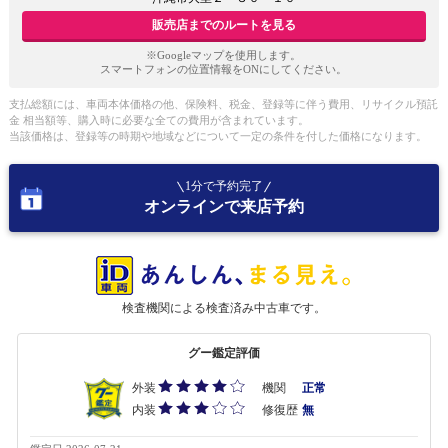
販売店までのルートを見る
※Googleマップを使用します。
スマートフォンの位置情報をONにしてください。
支払総額には、車両本体価格の他、保険料、税金、登録等に伴う費用、リサイクル預託
金 相当額等、購入時に必要な全ての費用が含まれています。
当該価格は、登録等の時期や地域などについて一定の条件を付した価格になります。
1分で予約完了
オンラインで来店予約
検査機関による検査済み中古車です。
グー鑑定評価
外装
機関
正常
内装
修復歴
無