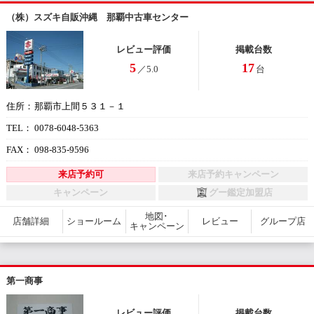
（株）スズキ自販沖縄 那覇中古車センター
レビュー評価
掲載台数
5
17
／5.0
台
那覇市上間５３１－１
住所：
0078-6048-5363
TEL：
098-835-9596
FAX：
来店予約可
来店予約キャンペーン
キャンペーン
グー鑑定加盟店
地図･
店舗詳細
ショールーム
レビュー
グループ店
キャンペーン
第一商事
レビュー評価
掲載台数