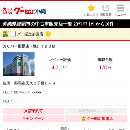
お気に入り
閲覧履歴
メニュー
沖縄県那覇市の中古車販売店一覧 23件中 1件から10件
グー鑑定加盟店
？
ガリバー那覇店（株）ＩＤＯＭ
レビュー評価
掲載台数
4.7
178
／5.0
台
那覇市天久２丁目６－８
住所：
0078-6043-6366
TEL：
FAX：
来店予約可
来店予約キャンペーン
キャンペーン
グー鑑定加盟店
地図･