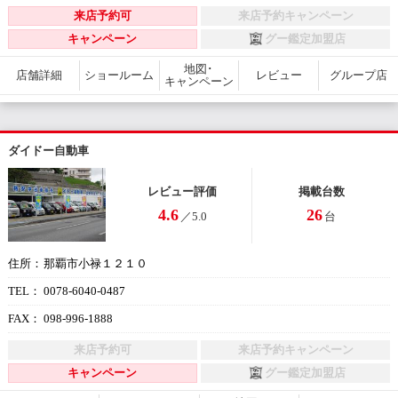
来店予約可
来店予約キャンペーン
キャンペーン
グー鑑定加盟店
地図･
店舗詳細
ショールーム
レビュー
グループ店
キャンペーン
ダイドー自動車
レビュー評価
掲載台数
4.6
26
／5.0
台
那覇市小禄１２１０
住所：
0078-6040-0487
TEL：
098-996-1888
FAX：
来店予約可
来店予約キャンペーン
キャンペーン
グー鑑定加盟店