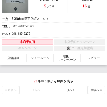
5
16
／5.0
台
那覇市首里平良町２－９７
住所：
0078-6047-2363
TEL：
098-885-5275
FAX：
来店予約可
来店予約キャンペーン
キャンペーン
グー鑑定加盟店
地図･
店舗詳細
ショールーム
レビュー
キャンペーン
23
件中 1件から10件を表示
≪ 最初へ
< 前へ
次へ >
最後へ ≫