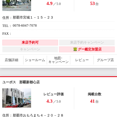
4.9
53
／5.0
台
那覇市宮城１－１５－２３
住所：
0078-6047-7078
TEL：
FAX：
来店予約可
来店予約キャンペーン
キャンペーン
グー鑑定加盟店
地図･
店舗詳細
ショールーム
レビュー
グループ店
キャンペーン
ユーポス 那覇新都心店
レビュー評価
掲載台数
4.3
41
／5.0
台
那覇市おもろまち４－２０－２８
住所：