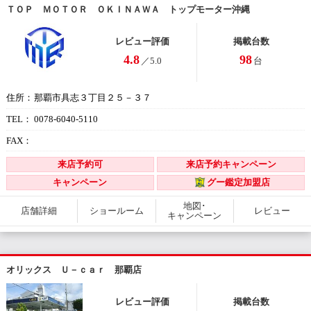
ＴＯＰ ＭＯＴＯＲ ＯＫＩＮＡＷＡ トップモーター沖縄
レビュー評価
掲載台数
4.8
98
／5.0
台
那覇市具志３丁目２５－３７
住所：
0078-6040-5110
TEL：
FAX：
来店予約可
来店予約キャンペーン
キャンペーン
グー鑑定加盟店
地図･
店舗詳細
ショールーム
レビュー
キャンペーン
オリックス Ｕ－ｃａｒ 那覇店
レビュー評価
掲載台数