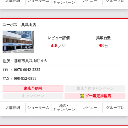
店舗詳細
ショールーム
レビュー
グループ店
キャンペーン
ユーポス 奥武山店
レビュー評価
掲載台数
4.8
98
／5.0
台
那覇市奥武山町４６
住所：
0078-6042-5235
TEL：
098-852-0811
FAX：
来店予約可
来店予約キャンペーン
キャンペーン
グー鑑定加盟店
地図･
店舗詳細
ショールーム
レビュー
グループ店
キャンペーン