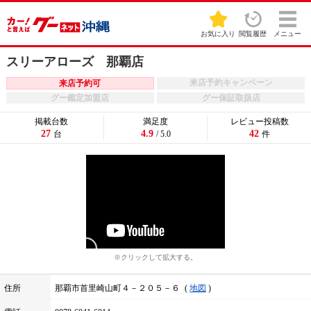
お気に入り
閲覧履歴
メニュー
スリーアローズ 那覇店
来店予約キャンペーン
来店予約可
グー鑑定加盟店
グー保証取扱店
掲載台数
満足度
レビュー投稿数
27
4.9
42
台
/ 5.0
件
※クリックして拡大する。
住所
那覇市首里崎山町４－２０５－６
地図