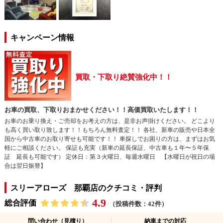
キャンペーン情報
買取・下取り絶賛強化中！！
お車の買取、下取りおまかせください！！高価買取いたします！！
お車のお乗り換え・ご売却をお考えの方は、是非お声掛けください。 どこより
も高く買い取り致します！！もちろん無料査定！！ 各社、新車の販売や日本全
国から中古車のお取り寄せも可能です！！ 車探しでお困りの方は、まずはお気
軽にご相談ください。 保証も充実（新車の延長保証、中古車も１年〜５年保
証 延長も可能です） 定休日：第３火曜日、毎週水曜日 【水曜日が祝日の場
合は翌日振替】
スリーアローズ 那覇店のクチコミ・評判
4.9
総合評価
（投稿件数：42件）
問い合わせ（見積り）
納車までの対応