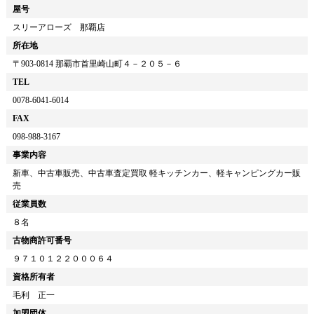
屋号
スリーアローズ 那覇店
所在地
〒
903-0814
那覇市首里崎山町４－２０５－６
TEL
0078-6041-6014
FAX
098-988-3167
事業内容
新車、中古車販売、中古車査定買取 軽キッチンカー、軽キャンピングカー販
売
従業員数
８名
古物商許可番号
９７１０１２２０００６４
資格所有者
毛利 正一
加盟団体