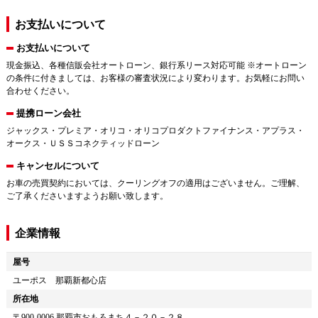
お支払いについて
お支払いについて
現金振込、各種信販会社オートローン、銀行系リース対応可能 ※オートローン
の条件に付きましては、お客様の審査状況により変わります。お気軽にお問い
合わせください。
提携ローン会社
ジャックス・プレミア・オリコ・オリコプロダクトファイナンス・アプラス・
オークス・ＵＳＳコネクティッドローン
キャンセルについて
お車の売買契約においては、クーリングオフの適用はございません。ご理解、
ご了承くださいますようお願い致します。
企業情報
屋号
ユーポス 那覇新都心店
所在地
〒
900-0006
那覇市おもろまち４－２０－２８