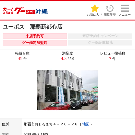
お気に入り
閲覧履歴
メニュー
ユーポス 那覇新都心店
来店予約キャンペーン
来店予約可
グー保証取扱店
グー鑑定加盟店
掲載台数
満足度
レビュー投稿数
41
4.3
7
台
/ 5.0
件
住所
那覇市おもろまち４－２０－２８
地図
電話
0078-6048-1195