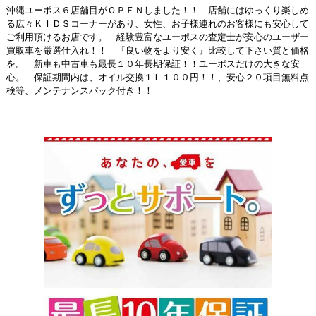
沖縄ユーポス６店舗目がＯＰＥＮしました！！ 店舗にはゆっくり楽しめ
る広々ＫＩＤＳコーナーがあり、女性、お子様連れのお客様にも安心して
ご利用頂けるお店です。 経験豊富なユーポスの査定士が安心のユーザー
買取車を厳選仕入れ！！ 『良い物をより安く』比較して下さい質と価格
を。 新車も中古車も最長１０年長期保証！！ユーポスだけの大きな安
心。 保証期間内は、オイル交換１Ｌ１００円！！、安心２０項目無料点
検等、メンテナンスパック付き！！