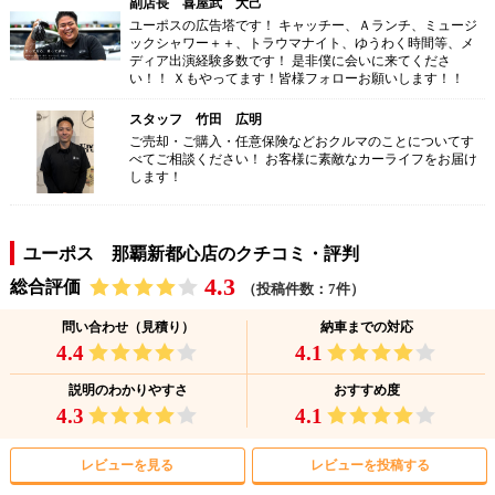
副店長 喜屋武 大己
ユーポスの広告塔です！ キャッチー、Ａランチ、ミュージ
ックシャワー＋＋、トラウマナイト、ゆうわく時間等、メ
ディア出演経験多数です！ 是非僕に会いに来てくださ
い！！ Ｘもやってます！皆様フォローお願いします！！
スタッフ 竹田 広明
ご売却・ご購入・任意保険などおクルマのことについてす
べてご相談ください！ お客様に素敵なカーライフをお届け
します！
ユーポス 那覇新都心店のクチコミ・評判
4.3
総合評価
（投稿件数：7件）
問い合わせ（見積り）
納車までの対応
4.4
4.1
説明のわかりやすさ
おすすめ度
4.3
4.1
レビューを見る
レビューを投稿する