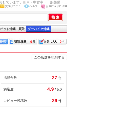
しています、新車・中古車・一般整備・...
質問はコチラ
ヘルプ
お気に入りに追加
ピット沖縄
買取
グーバイク沖縄
0
0
この店舗を印刷する
27
掲載台数
台
4.9
満足度
/ 5.0
29
レビュー投稿数
件