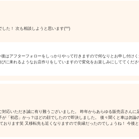
た！ 次も相談しようと思います(^^)
今後はアフターフォローをしっかりやって行きますので何なりとお申し付けく
遊びに来れるようなお店作りをしていますので変化をお楽しみにしててくださ
ご対応いただき誠に有り難うございました。 昨年からあらゆる販売店さんに
子が「初恋」かっ？ほどの顔でしたので即決しました。 後々聞くと車は勿論
ております笑 又移転先も近くなりますので良縁だったのでしょうね！ 今後