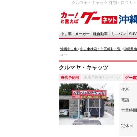
クルマヤ・キャッツ 評判・口コミ・
中古車
メーカー
軽自動車
ミニバン
SUV
沖縄中古車
中古車検索：市区町村一覧
沖縄県南
ュー
クルマヤ・キャッツ
来店予約キャンペーン
来店予約可
グー鑑
住所
電話
営業時間
定休日