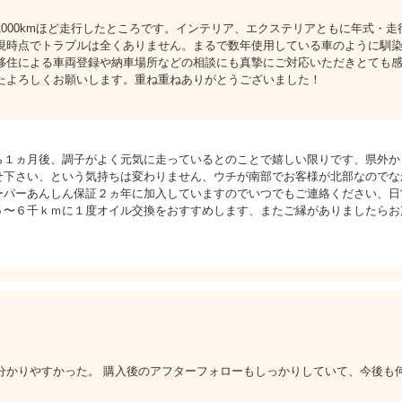
000kmほど走行したところです。インテリア、エクステリアともに年式・
現時点でトラブルは全くありません。まるで数年使用している車のように馴
移住による車両登録や納車場所などの相談にも真摯にご対応いただきとても
たよろしくお願いします。重ね重ねありがとうございました！
ら１ヵ月後、調子がよく元気に走っているとのことで嬉しい限りです、県外か
せ下さい、という気持ちは変わりません、ウチが南部でお客様が北部なのでな
ーパーあんしん保証２ヵ年に加入していますのでいつでもご連絡ください、日
５〜６千ｋｍに１度オイル交換をおすすめします、またご縁がありましたらお
分かりやすかった。 購入後のアフターフォローもしっかりしていて、今後も