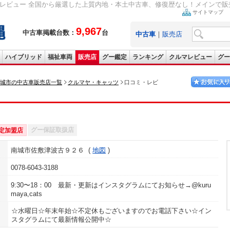
レビュー 全国から厳選した上質内地・本土中古車、修復歴なし！メインで販売
サイトマップ
9,967
中古車掲載台数：
台
中古車
｜
販売店
ハイブリッド
福祉車両
販売店
グー鑑定
ランキング
クルマレビュー
グー
城市の中古車販売店一覧
クルマヤ・キャッツ
口コミ・レビ
グー保証取扱店
定加盟店
南城市佐敷津波古９２６
地図
0078-6043-3188
9:30〜18：00 最新・更新はインスタグラムにてお知らせ→@kuru
maya,cats
☆水曜日☆年末年始☆不定休もございますのでお電話下さい☆イン
スタグラムにて最新情報公開中☆