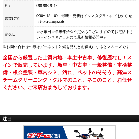
Fax
098-988-9417
9:30〜18：00 最新・更新はインスタグラムにてお知らせ
営業時間
→@kurumaya,cats
☆水曜日☆年末年始☆不定休もございますのでお電話下さ
定休日
い☆インスタグラムにて最新情報公開中☆
※お問い合わせの際は
グーネット沖縄
を見たとお伝えになるとスムーズです
全国から厳選した上質内地・本土中古車、修復歴なし！メ
インで販売しています、新車・中古車・一般整備・車検整
備・板金塗装・車内シミ、汚れ、ペットのそそう、高温ス
チームクリーニング・クルマのこと、ネコのこと、お任せ
ください、ご来店おまちしております。
注目