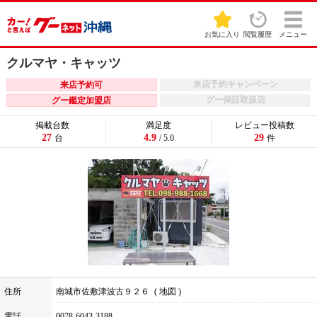
お気に入り
閲覧履歴
メニュー
クルマヤ・キャッツ
来店予約キャンペーン
来店予約可
グー保証取扱店
グー鑑定加盟店
掲載台数
満足度
レビュー投稿数
27
4.9
29
台
/ 5.0
件
住所
南城市佐敷津波古９２６
地図
電話
0078-6043-3188