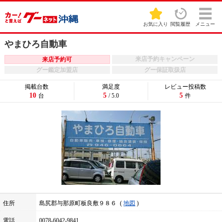
お気に入り
閲覧履歴
メニュー
やまひろ自動車
来店予約キャンペーン
来店予約可
グー鑑定加盟店
グー保証取扱店
掲載台数
満足度
レビュー投稿数
10
5
5
台
/ 5.0
件
住所
島尻郡与那原町板良敷９８６
地図
電話
0078-6042-9841