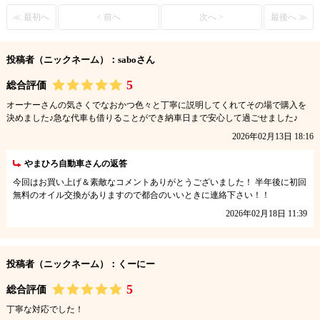
≪ 最初へ
< 前へ
次へ >
最後へ ≫
投稿者（ニックネーム）：saboさん
5
総合評価
オーナーさんの気さくでなおかつ色々と丁寧に説明してくれてその場で購入を
決めました♪急な代車も借りることができ納車日まで安心して過ごせました♪
2026年02月13日 18:16
やまひろ自動車さんの返答
今回はお買い上げ＆素敵なコメントありがとうございました！ 半年後に初回
無料のオイル交換がありますので都合のいいときに連絡下さい！！
2026年02月18日 11:39
投稿者（ニックネーム）：くーにー
5
総合評価
丁寧な対応でした！