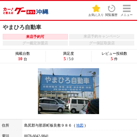
お気に入り
閲覧履歴
メニュー
やまひろ自動車
来店予約キャンペーン
来店予約可
グー鑑定加盟店
グー保証取扱店
掲載台数
満足度
レビュー投稿数
10
5
5
台
/ 5.0
件
住所
島尻郡与那原町板良敷９８６
地図
電話
0078-6042-9841