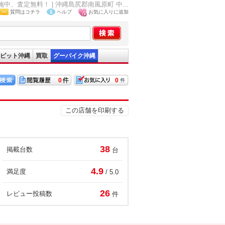
査定無料！ | 沖縄島尻郡南風原町 中...
質問はコチラ
ヘルプ
お気に入りに追加
ピット沖縄
買取
グーバイク沖縄
0
0
この店舗を印刷する
38
掲載台数
台
4.9
満足度
/ 5.0
26
レビュー投稿数
件