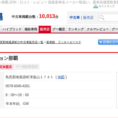
那覇 評判・口コミ・レビュー 国産新車全メーカー取扱い。愛車高価買取実施中、
サイトマップ
10,013
中古車掲載台数：
台
中古車
｜
販売店
ハイブリッド
福祉車両
販売店
グー鑑定
ランキング
クルマレビュー
グー
尻郡南風原町の中古車販売店一覧
新車館 ラッキーカーステ
ョン那覇
グー保証取扱店
定加盟店
島尻郡南風原町津嘉山１７４１
地図
0078-6040-4261
9：00〜18：00
年末年始、GW