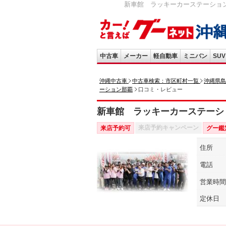
新車館 ラッキーカーステーション
中古車
メーカー
軽自動車
ミニバン
SUV
沖縄中古車
中古車検索：市区町村一覧
沖縄県島
ーション那覇
口コミ・レビュー
新車館 ラッキーカーステーシ
来店予約キャンペーン
来店予約可
グー鑑
住所
電話
営業時間
定休日