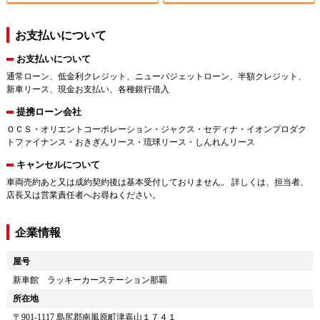
お支払いについて
お支払いについて
通常ローン、低金利クレジット、ニューバジェットローン、半額クレジット、
新車リース、現金お支払い、各種銀行借入
提携ローン会社
ＯＣＳ・オリエントコーポレーション・ジャクス・セディナ・イオンプロダク
トファイナンス・おきぎんリース・琉球リース・しんれんリース
キャンセルについて
車両売約あと又は成約契約後は基本受付しておりません。 詳しくは、担当者、
店長又は営業責任者へお尋ねください。
企業情報
屋号
新車館 ラッキーカーステーション那覇
所在地
〒
901-1117
島尻郡南風原町津嘉山１７４１