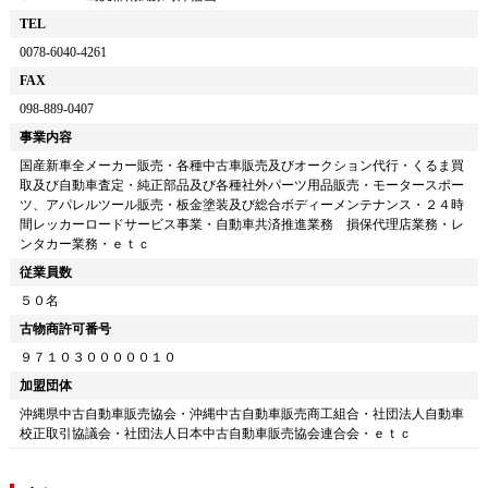
TEL
0078-6040-4261
FAX
098-889-0407
事業内容
国産新車全メーカー販売・各種中古車販売及びオークション代行・くるま買
取及び自動車査定・純正部品及び各種社外パーツ用品販売・モータースポー
ツ、アパレルツール販売・板金塗装及び総合ボディーメンテナンス・２４時
間レッカーロードサービス事業・自動車共済推進業務 損保代理店業務・レ
ンタカー業務・ｅｔｃ
従業員数
５０名
古物商許可番号
９７１０３０００００１０
加盟団体
沖縄県中古自動車販売協会・沖縄中古自動車販売商工組合・社団法人自動車
校正取引協議会・社団法人日本中古自動車販売協会連合会・ｅｔｃ