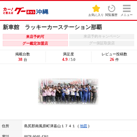
お気に入り
閲覧履歴
メニュー
新車館 ラッキーカーステーション那覇
来店予約キャンペーン
来店予約可
グー保証取扱店
グー鑑定加盟店
掲載台数
満足度
レビュー投稿数
38
4.9
26
台
/ 5.0
件
住所
島尻郡南風原町津嘉山１７４１
地図
電話
0078-6040-4261