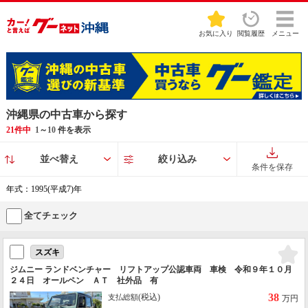
お気に入り
閲覧履歴
メニュー
沖縄県の中古車から探す
21件中
1
～
10
件を表示
並べ替え
絞り込み
条件を保存
年式：1995(平成7)年
全てチェック
スズキ
ジムニー ランドベンチャー リフトアップ公認車両 車検 令和９年１０月
２４日 オールペン ＡＴ 社外品 有
38
(税込)
支払総額
万円