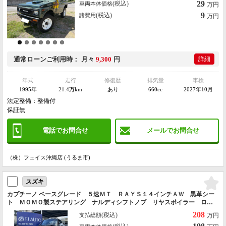
29
(税込)
車両本体価格
万円
9
(税込)
諸費用
万円
通常ローン
ご利用時
月々
9,300
円
詳細
年式
走行
修復歴
排気量
車検
1995年
21.4万km
あり
660cc
2027年10月
法定整備：整備付
保証無
電話でお問合せ
メールでお問合せ
（株）フェイス沖縄店 (うるま市)
スズキ
カプチーノ ベースグレード ５速ＭＴ ＲＡＹＳ１４インチＡＷ 黒革シー
ト ＭＯＭＯ製ステアリング ナルディシフトノブ リヤスポイラー ロー
ルバー タワーバー 社外マフラー 本土仕入れ
208
(税込)
支払総額
万円