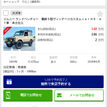
カーショップ てだこ (浦添市)
スズキ
ジムニー ランドベンチャー 最終５型ヴィンテージカスタムｖｅｒＨ５・Ａ
Ｔ車・本土仕入
148
(税込)
支払総額
万円
146
(税込)
車両本体価格
万円
2
(税込)
諸費用
万円
年式
走行
修復歴
排気量
車検
1995年
15.6万km
あり
660cc
2028年6月
法定整備：整備無
[保証付]：1ヶ月・1000km
1分で予約完了
無料で来店予約する
電話でお問合せ
メールでお問合せ