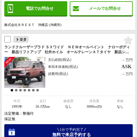
電話でお問合せ
メールでお問合せ
株式会社ＢＲＥＳＴ 沖縄店 (沖縄市)
トヨタ
ランドクルーザープラド ＳＸワイド ＮＥＷオールペイント ナローボディ
ー 新品リフトアップ 社外ホイル オールテレーンＡＴタイヤ 新品シー
トカバー 新品ヘットライト 社外バンパー ナルディステアリングクリ
-
(税込)
支払総額
万円
アコーナーレンズ
ASK
(税込)
車両本体価格
-
(税込)
諸費用
万円
年式
走行
修復歴
排気量
車検
1995年
26.3万km
なし
3000cc(D)
なし
法定整備：整備付
保証無
1分で予約完了
無料で来店予約する