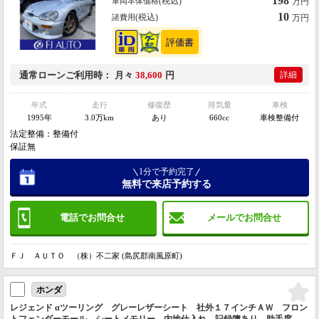
198
(税込)
車両本体価格
万円
10
(税込)
諸費用
万円
通常ローン
ご利用時
月々
38,600
円
詳細
年式
走行
修復歴
排気量
車検
1995年
3.0万km
あり
660cc
車検整備付
法定整備：整備付
保証無
1分で予約完了
無料で来店予約する
電話でお問合せ
メールでお問合せ
ＦＪ ＡＵＴＯ （株）不二家 (島尻郡南風原町)
ホンダ
レジェンド αツーリング グレーレザーシート 社外１７インチＡＷ フロン