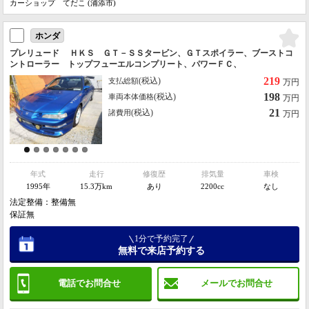
カーショップ てだこ (浦添市)
ホンダ
プレリュード ＨＫＳ ＧＴ－ＳＳタービン、ＧＴスポイラー、ブーストコ
ントローラー トップフューエルコンプリート、パワーＦＣ、
219
(税込)
支払総額
万円
198
(税込)
車両本体価格
万円
21
(税込)
諸費用
万円
年式
走行
修復歴
排気量
車検
1995年
15.3万km
あり
2200cc
なし
法定整備：整備無
保証無
1分で予約完了
無料で来店予約する
電話でお問合せ
メールでお問合せ