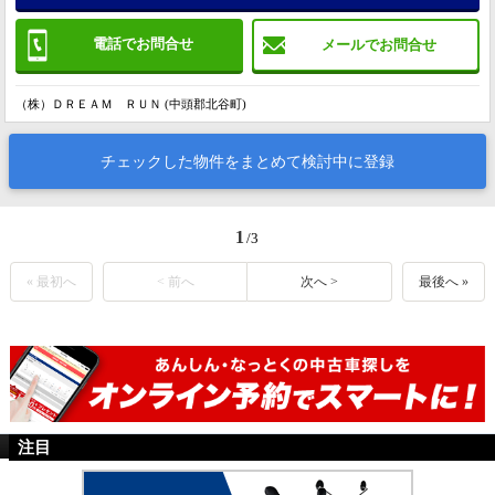
電話でお問合せ
メールでお問合せ
（株）ＤＲＥＡＭ ＲＵＮ (中頭郡北谷町)
チェックした物件をまとめて検討中に登録
1
/3
« 最初へ
< 前へ
次へ >
最後へ »
注目