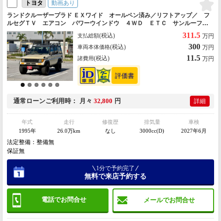
動画あり
トヨタ
ランドクルーザープラド ＥＸワイド オールペン済み／リフトアップ／ フ
ルセグＴＶ エアコン パワーウインドウ ４ＷＤ ＥＴＣ サンルーフ
ミュージックプレイヤー接続可 メモリーナビ パワーステアリング 三列
311.5
(税込)
支払総額
万円
シート ３ナンバー登録車両
300
(税込)
車両本体価格
万円
11.5
(税込)
諸費用
万円
通常ローン
ご利用時
月々
32,800
円
詳細
年式
走行
修復歴
排気量
車検
1995年
26.0万km
なし
3000cc(D)
2027年6月
法定整備：整備無
保証無
1分で予約完了
無料で来店予約する
電話でお問合せ
メールでお問合せ