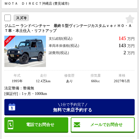
ＭＯＴＡ ＤＩＲＥＣＴ沖縄店 (豊見城市)
スズキ
ジムニー ランドベンチャー 最終５型ヴィンテージカスタムｖｅｒＨ０・Ａ
Ｔ車・本土仕入・リフトアップ
145
(税込)
支払総額
万円
143
(税込)
車両本体価格
万円
2
(税込)
諸費用
万円
年式
走行
修復歴
排気量
車検
1995年
12.4万km
あり
660cc
2027年5月
法定整備：整備無
[保証付]：1ヶ月・1000km
1分で予約完了
無料で来店予約する
電話でお問合せ
メールでお問合せ