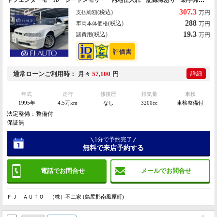
トフェンダーモール シートメモリー 内地仕入れ 記録簿あり 助手席パ
ワーシート シートヒーター
307.3
(税込)
支払総額
万円
288
(税込)
車両本体価格
万円
19.3
(税込)
諸費用
万円
通常ローン
ご利用時
月々
57,100
円
詳細
年式
走行
修復歴
排気量
車検
1995年
4.5万km
なし
3200cc
車検整備付
法定整備：整備付
保証無
1分で予約完了
無料で来店予約する
電話でお問合せ
メールでお問合せ
ＦＪ ＡＵＴＯ （株）不二家 (島尻郡南風原町)