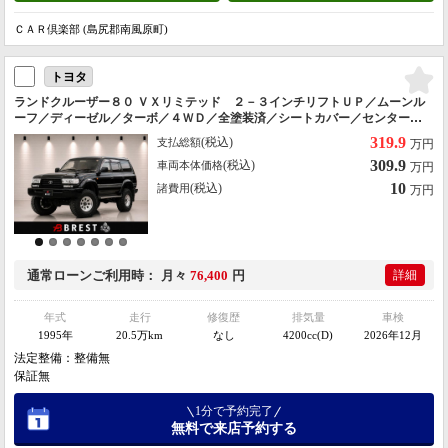
ＣＡＲ倶楽部 (島尻郡南風原町)
トヨタ
ランドクルーザー８０ ＶＸリミテッド ２－３インチリフトＵＰ／ムーンル
ーフ／ディーゼル／ターボ／４ＷＤ／全塗装済／シートカバー／センターデ
フロック／クルーズコントロール／ナビ／Ｂｌｕｅｔｏｏｔｈ／フルセグＴ
319.9
(税込)
支払総額
万円
Ｖ／バックモニター／キーレス
309.9
(税込)
車両本体価格
万円
10
(税込)
諸費用
万円
通常ローン
ご利用時
月々
76,400
円
詳細
年式
走行
修復歴
排気量
車検
1995年
20.5万km
なし
4200cc(D)
2026年12月
法定整備：整備無
保証無
1分で予約完了
無料で来店予約する