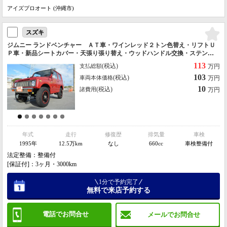
アイズプロオート (沖縄市)
スズキ
ジムニー ランドベンチャー ＡＴ車・ワインレッド２トン色替え・リフトＵ
Ｐ車・新品シートカバー・天張り張り替え・ウッドハンドル交換・ステンレ
スＦ／Ｒバンパー・新品ステンレスマフラー・社外フロントグリル・社外ホ
113
(税込)
支払総額
万円
イールタイヤ本土中古車
103
(税込)
車両本体価格
万円
10
(税込)
諸費用
万円
年式
走行
修復歴
排気量
車検
1995年
12.5万km
なし
660cc
車検整備付
法定整備：整備付
[保証付]：3ヶ月・3000km
1分で予約完了
無料で来店予約する
電話でお問合せ
メールでお問合せ