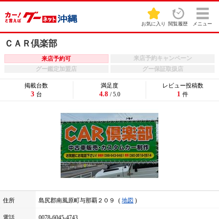
お気に入り
閲覧履歴
メニュー
ＣＡＲ倶楽部
来店予約キャンペーン
来店予約可
グー鑑定加盟店
グー保証取扱店
掲載台数
満足度
レビュー投稿数
3
4.8
1
台
/ 5.0
件
住所
島尻郡南風原町与那覇２０９
地図
電話
0078-6045-4743