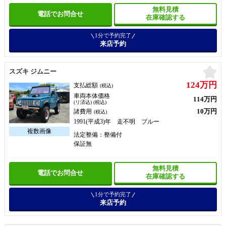
無料見積
電話でお問合せ
在庫確認する
1分で予約完了
来店予約
お
スズキ ジムニー
124万円
支払総額
(税込)
車両本体価格
114万円
(リ済込) (税込)
10万円
諸費用
(税込)
1991(平成3)年 走不明 ブルー
法定整備：整備付
保証無
無料見積
電話でお問合せ
在庫確認する
1分で予約完了
来店予約