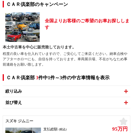
ＣＡＲ倶楽部のキャンペーン
全国よりお客様のご希望のお車お探ししま
す
本土中古車を中心に販売致しております。
程度の良い車を仕入れていますので、ご安心してご来店ください。納車点検や
アフターホローにも、自信を持っております。車両展示場、不在がちなため事
前連絡をお願い致します。
ＣＡＲ倶楽部
3
件中1件～3件の中古車情報を表示
絞り込み
並び替え
お
スズキ ジムニー
95万円
支払総額
(税込)