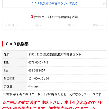
ＣＡＲ倶楽部の中古車をすべて見る
3
件中1件～3件の中古車情報を表示
≪ 最初へ
< 前へ
次へ >
最後へ ≫
ＣＡＲ倶楽部
住所
〒901-1103 島尻郡南風原町与那覇２０９
TEL
0078-6045-4743
Fax
098-943-9457
営業時間
10：00〜19：00
定休日
年中無休
※お問い合わせの際は
グーネット沖縄
を見たとお伝えになるとスムーズです
☆ご来店の前に必ずご連絡下さい。本土仕入れなのでサビ
のない車を販売してます。注文販売もやってます。☆