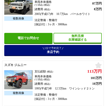
車両本体価格
87万円
(リ済込) (税込)
8万円
諸費用
(税込)
2005(平成17)年 10.7万km パールホワイト
法定整備：整備付
[保証付]：3ヶ月・3000km
無料見積
電話でお問合せ
在庫確認する
1分で予約完了
来店予約
お
スズキ ジムニー
113万円
支払総額
(税込)
車両本体価格
103万円
(リ済込) (税込)
10万円
諸費用
(税込)
1995(平成7)年 12.5万km ワインレッド２トン
法定整備：整備付
[保証付]：3ヶ月・3000km