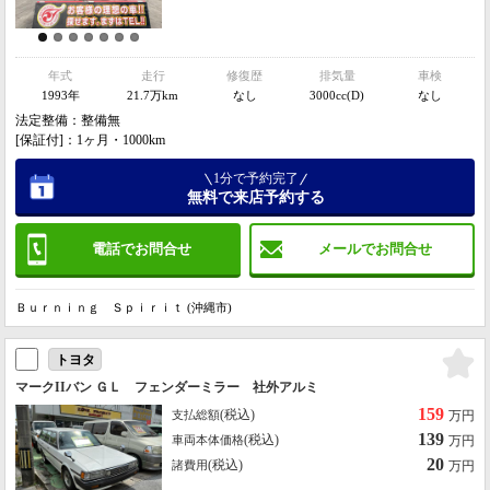
年式
走行
修復歴
排気量
車検
1993年
21.7万km
なし
3000cc(D)
なし
法定整備：整備無
[保証付]：1ヶ月・1000km
1分で予約完了
無料で来店予約する
電話でお問合せ
メールでお問合せ
Ｂｕｒｎｉｎｇ Ｓｐｉｒｉｔ (沖縄市)
トヨタ
マークIIバン ＧＬ フェンダーミラー 社外アルミ
159
(税込)
支払総額
万円
139
(税込)
車両本体価格
万円
20
(税込)
諸費用
万円