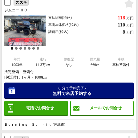
スズキ
ジムニー ＨＣ
118
(税込)
支払総額
万円
110
(税込)
車両本体価格
万円
8
(税込)
諸費用
万円
年式
走行
修復歴
排気量
車検
1993年
14.3万km
なし
660cc
車検整備付
法定整備：整備付
[保証付]：1ヶ月・1000km
1分で予約完了
無料で来店予約する
電話でお問合せ
メールでお問合せ
Ｂｕｒｎｉｎｇ Ｓｐｉｒｉｔ (沖縄市)