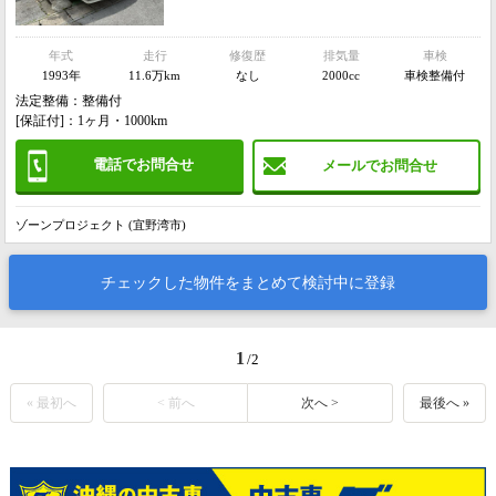
年式
走行
修復歴
排気量
車検
1993年
11.6万km
なし
2000cc
車検整備付
法定整備：整備付
[保証付]：1ヶ月・1000km
電話でお問合せ
メールでお問合せ
ゾーンプロジェクト (宜野湾市)
チェックした物件をまとめて検討中に登録
1
/2
« 最初へ
< 前へ
次へ >
最後へ »