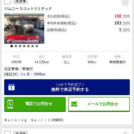
スズキ
ジムニー スコットリミテッド
108
(税込)
支払総額
万円
103
(税込)
車両本体価格
万円
5
(税込)
諸費用
万円
年式
走行
修復歴
排気量
車検
1993年
14.5万km
なし
660cc
車検整備付
法定整備：整備付
[保証付]：1ヶ月・1000km
1分で予約完了
無料で来店予約する
電話でお問合せ
メールでお問合せ
Ｂｕｒｎｉｎｇ Ｓｐｉｒｉｔ (沖縄市)