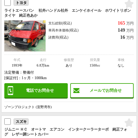
トヨタ
ライトエースバン 社外ハンドル社外 エンケイホイール ホワイトリボン
タイヤ 純正色あか
165
(税込)
支払総額
万円
149
(税込)
車両本体価格
万円
16
(税込)
諸費用
万円
年式
走行
修復歴
排気量
車検
1993年
6.8万km
あり
1500cc
なし
法定整備：整備付
[保証付]：1ヶ月・1000km
電話でお問合せ
メールでお問合せ
ゾーンプロジェクト (宜野湾市)
スズキ
ジムニー ＨＣ オートマ エアコン インタークーラーターボ 純正フォ
グ レザー調シートカバー