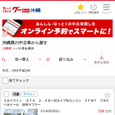
お気に入り
閲覧履歴
メニュー
沖縄県の中古車から探す
13件中
1
～
10
件を表示
並べ替え
絞り込み
条件を保存
年式：1993(平成5)年
全てチェック
動画あり
日産
スカイライン ＧＴＳ ２．５ターボタイプＭエンジン ５ＦＭＴ ワタナ
ベホイール 社外マフラー
350
(税込)
支払総額
万円