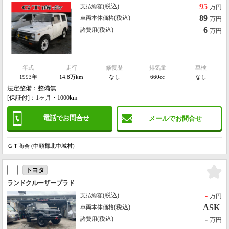
95
(税込)
支払総額
万円
89
(税込)
車両本体価格
万円
6
(税込)
諸費用
万円
年式
走行
修復歴
排気量
車検
1993年
14.8万km
なし
660cc
なし
法定整備：整備無
[保証付]：1ヶ月・1000km
電話でお問合せ
メールでお問合せ
ＧＴ商会 (中頭郡北中城村)
トヨタ
ランドクルーザープラド
-
(税込)
支払総額
万円
ASK
(税込)
車両本体価格
-
(税込)
諸費用
万円