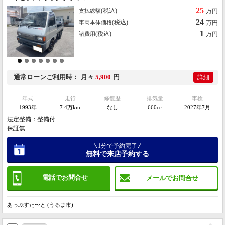
25
(税込)
支払総額
万円
24
(税込)
車両本体価格
万円
1
(税込)
諸費用
万円
通常ローン
ご利用時
月々
5,900
円
詳細
年式
走行
修復歴
排気量
車検
1993年
7.4万km
なし
660cc
2027年7月
法定整備：整備付
保証無
1分で予約完了
無料で来店予約する
電話でお問合せ
メールでお問合せ
あっぷすた〜と (うるま市)