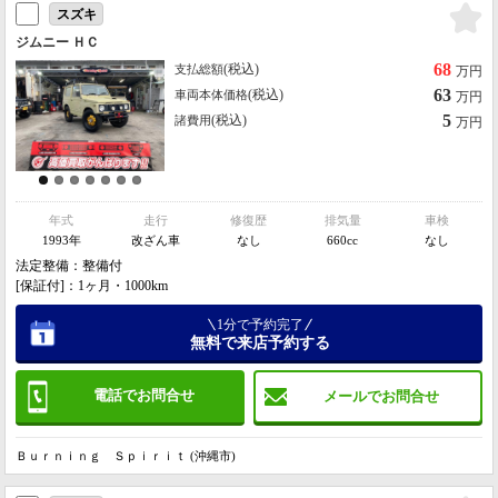
スズキ
ジムニー ＨＣ
68
(税込)
支払総額
万円
63
(税込)
車両本体価格
万円
5
(税込)
諸費用
万円
年式
走行
修復歴
排気量
車検
1993年
改ざん車
なし
660cc
なし
法定整備：整備付
[保証付]：1ヶ月・1000km
1分で予約完了
無料で来店予約する
電話でお問合せ
メールでお問合せ
Ｂｕｒｎｉｎｇ Ｓｐｉｒｉｔ (沖縄市)