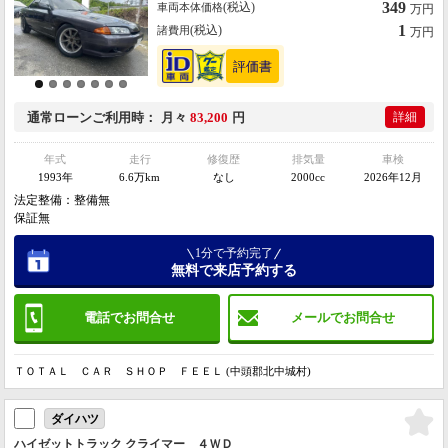
349
(税込)
車両本体価格
万円
1
(税込)
諸費用
万円
通常ローン
ご利用時
月々
83,200
円
詳細
年式
走行
修復歴
排気量
車検
1993年
6.6万km
なし
2000cc
2026年12月
法定整備：整備無
保証無
1分で予約完了
無料で来店予約する
電話でお問合せ
メールでお問合せ
ＴＯＴＡＬ ＣＡＲ ＳＨＯＰ ＦＥＥＬ (中頭郡北中城村)
ダイハツ
ハイゼットトラック クライマー ４ＷＤ