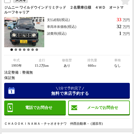
スズキ
ジムニー ワイルドウインドリミテッド ２名乗車仕様 ４ＷＤ オートマ
ルーフキャリア
33
(税込)
支払総額
万円
32
(税込)
車両本体価格
万円
1
(税込)
諸費用
万円
年式
走行
修復歴
排気量
車検
1993年
15.2万km
あり
660cc
なし
法定整備：整備無
保証無
1分で予約完了
無料で来店予約する
電話でお問合せ
メールでお問合せ
ＣＨＡＯＯＫＩＮＡＷＡ－チャオオキナワ 仲西自動車－ (浦添市)