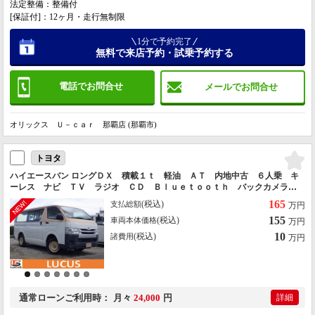
法定整備：整備付
[保証付]：12ヶ月・走行無制限
1分で予約完了
無料で来店予約・試乗予約する
電話でお問合せ
メールでお問合せ
オリックス Ｕ－ｃａｒ 那覇店 (那覇市)
トヨタ
ハイエースバン ロングＤＸ 積載１ｔ 軽油 ＡＴ 内地中古 ６人乗 キ
ーレス ナビ ＴＶ ラジオ ＣＤ Ｂｌｕｅｔｏｏｔｈ バックカメラ
両側スライドドア パワーウィンド
165
(税込)
支払総額
万円
155
(税込)
車両本体価格
万円
10
(税込)
諸費用
万円
通常ローン
ご利用時
月々
24,000
円
詳細