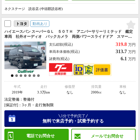
ネクステージ 読谷店 (中頭郡読谷村)
動画あり
トヨタ
ハイエースバン スーパーＧＬ ５０ＴＨ アニバーサリーリミテッド 鑑定
車両 社外オーディオ バックカメラ 両側パワースライドドア スマート
キー ＥＴＣ ドライブレコーダー オートライト オートマチックハイビ
319.8
(税込)
支払総額
万円
ーム レーンキープアシスト ＵＳＢ
313.7
(税込)
車両本体価格
万円
6.1
(税込)
諸費用
万円
年式
走行
修復歴
排気量
車検
2019年
3.3万km
なし
2000cc
なし
法定整備：整備付
[保証付]：3ヶ月・走行無制限
1分で予約完了
無料で来店予約・試乗予約する
電話でお問合せ
メールでお問合せ