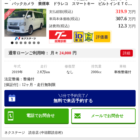
ー バックカメラ 禁煙車 ドラレコ スマートキー ビルトインＥＴＣ
オートライト オートエアコン Ｂｌｕｅｔｏｏｔｈ ＣＤ ＤＶＤ再生
319.9
(税込)
支払総額
万円
フルセグ
307.6
(税込)
車両本体価格
万円
12.3
(税込)
諸費用
万円
通常ローン
ご利用時
月々
24,000
円
詳細
年式
走行
修復歴
排気量
車検
2019年
2.8万km
なし
2000cc
車検整備付
法定整備：整備付
[保証付]：12ヶ月・走行無制限
1分で予約完了
無料で来店予約する
電話でお問合せ
メールでお問合せ
ネクステージ 読谷店 (中頭郡読谷村)