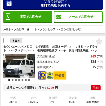
1分で予約完了
無料で来店予約する
電話でお問合せ
メールでお問合せ
沖縄トヨタ自動車（株） トヨタウン北谷ランド店 (中頭郡北谷町)
トヨタ
タウンエースバン ＤＸ １年保証付 純正オーディオ ＬＥＤヘッドライ
ト ハーフレザーシート 衝突被害軽減ブレーキ 横滑り防止装置 ヘッド
ライトレベライザー アイドリングストップ オートライト ラバーフロア
149
(税込)
支払総額
万円
マット ドアバイザー
134
(税込)
車両本体価格
万円
15
(税込)
諸費用
万円
通常ローン
ご利用時
月々
15,700
円
詳細
年式
走行
修復歴
排気量
車検
2021年
4.8万km
なし
1500cc
車検整備付