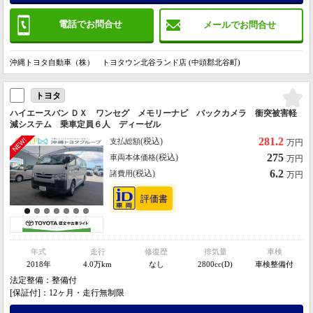
電話でお問合せ
メールでお問合せ
沖縄トヨタ自動車（株） トヨタウン北谷ランド店 (中頭郡北谷町)
トヨタ
ハイエースバン ＤＸ ワンセグ メモリーナビ バックカメラ 衝突被害軽
減システム 乗車定員６人 ディーゼル
281.2
(税込)
支払総額
万円
275
(税込)
車両本体価格
万円
6.2
(税込)
諸費用
万円
年式
走行
修復歴
排気量
車検
2018年
4.0万km
なし
2800cc(D)
車検整備付
法定整備：整備付
[保証付]：12ヶ月・走行無制限