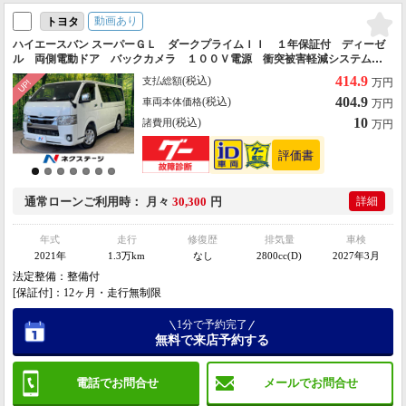
動画あり
トヨタ
ハイエースバン スーパーＧＬ ダークプライムＩＩ １年保証付 ディーゼ
ル 両側電動ドア バックカメラ １００Ｖ電源 衝突被害軽減システム
禁煙車 コーナーセンサー スマートキー ＬＥＤヘッド ＥＴＣ 純正１
414.9
(税込)
支払総額
万円
５インチアルミ オートハイビーム
404.9
(税込)
車両本体価格
万円
10
(税込)
諸費用
万円
通常ローン
ご利用時
月々
30,300
円
詳細
年式
走行
修復歴
排気量
車検
2021年
1.3万km
なし
2800cc(D)
2027年3月
法定整備：整備付
[保証付]：12ヶ月・走行無制限
1分で予約完了
無料で来店予約する
電話でお問合せ
メールでお問合せ