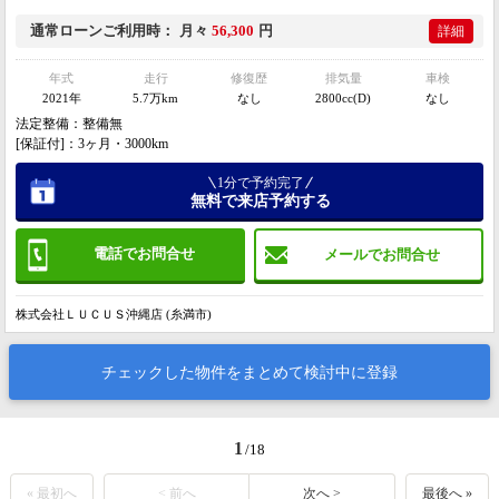
通常ローン
ご利用時
月々
56,300
円
詳細
年式
走行
修復歴
排気量
車検
2021年
5.7万km
なし
2800cc(D)
なし
法定整備：整備無
[保証付]：3ヶ月・3000km
1分で予約完了
無料で来店予約する
電話でお問合せ
メールでお問合せ
株式会社ＬＵＣＵＳ沖縄店 (糸満市)
チェックした物件をまとめて検討中に登録
1
/18
« 最初へ
< 前へ
次へ >
最後へ »