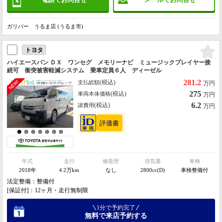
ガリバー うるま店 (うるま市)
トヨタ
ハイエースバン ＤＸ ワンセグ メモリーナビ ミュージックプレイヤー接
続可 衝突被害軽減システム 乗車定員６人 ディーゼル
281.2
(税込)
支払総額
万円
275
(税込)
車両本体価格
万円
6.2
(税込)
諸費用
万円
年式
走行
修復歴
排気量
車検
2018年
4.2万km
なし
2800cc(D)
車検整備付
法定整備：整備付
[保証付]：12ヶ月・走行無制限
1分で予約完了
無料で来店予約する