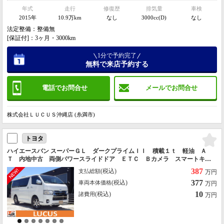
年式
走行
修復歴
排気量
車検
2015年
10.9万km
なし
3000cc(D)
なし
法定整備：整備無
[保証付]：3ヶ月・3000km
1分で予約完了
無料で来店予約する
電話でお問合せ
メールでお問合せ
株式会社ＬＵＣＵＳ沖縄店 (糸満市)
トヨタ
ハイエースバン スーパーＧＬ ダークプライムＩＩ 積載１ｔ 軽油 Ａ
Ｔ 内地中古 両側パワースライドドア ＥＴＣ Ｂカメラ スマートキ
ー Ｂｌｕｅｔｏｏｔｈ ラジオ ＣＤ ナビ ＴＶ ＬＥＤヘッドライ
387
(税込)
支払総額
万円
ト ハーフーレザーシート 車線逸脱警報スイッチ
377
(税込)
車両本体価格
万円
10
(税込)
諸費用
万円