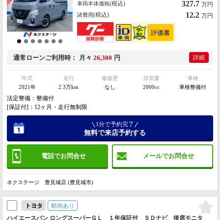
327.7
(税込)
車両本体価格
万円
12.2
(税込)
諸費用
万円
通常ローン
ご利用時
月々
26,300
円
詳細
年式
走行
修復歴
排気量
車検
2021年
2.3万km
なし
2000cc
車検整備付
法定整備：整備付
[保証付]：12ヶ月・走行無制限
1分で予約完了
無料で来店予約する
電話でお問合せ
メールでお問合せ
ネクステージ 豊見城店 (豊見城市)
動画あり
トヨタ
ハイエースバン ロングスーパーＧＬ １年保証付 ＳＤナビ 後席モニタ