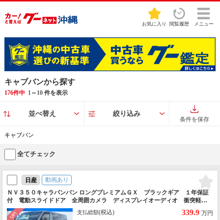
お気に入り
閲覧履歴
メニュー
キャブバンから探す
176件中
1
～
10
件を表示
並べ替え
絞り込み
条件を保存
キャブバン
全てチェック
動画あり
日産
ＮＶ３５０キャラバンバン ロングプレミアムＧＸ ブラックギア １年保証
付 電動スライドドア 全周囲カメラ ディスプレイオーディオ 衝突軽減
システム 禁煙車 スマートキー ＬＥＤヘッド ＥＴＣ 純正１５インチ
339.9
(税込)
支払総額
万円
アルミ オートライト オートエアコン Ｂｌｕｅｔｏｏｔｈ