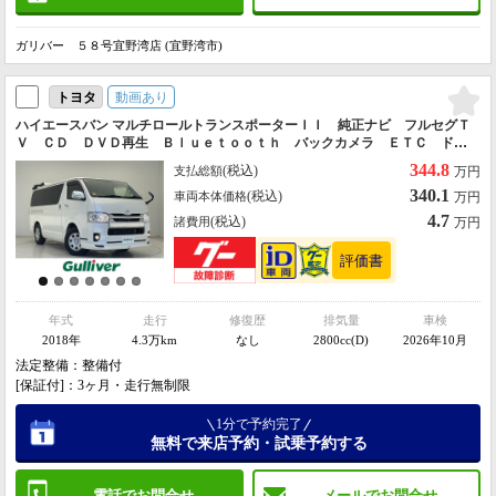
ガリバー ５８号宜野湾店 (宜野湾市)
動画あり
トヨタ
ハイエースバン マルチロールトランスポーターＩＩ 純正ナビ フルセグＴ
Ｖ ＣＤ ＤＶＤ再生 Ｂｌｕｅｔｏｏｔｈ バックカメラ ＥＴＣ ドラ
イブレコーダー プッシュスタート スマートキー オートライト 純正フ
344.8
(税込)
支払総額
万円
ロアマット モデリスタフロントスポイラー
340.1
(税込)
車両本体価格
万円
4.7
(税込)
諸費用
万円
年式
走行
修復歴
排気量
車検
2018年
4.3万km
なし
2800cc(D)
2026年10月
法定整備：整備付
[保証付]：3ヶ月・走行無制限
1分で予約完了
無料で来店予約・試乗予約する
電話でお問合せ
メールでお問合せ