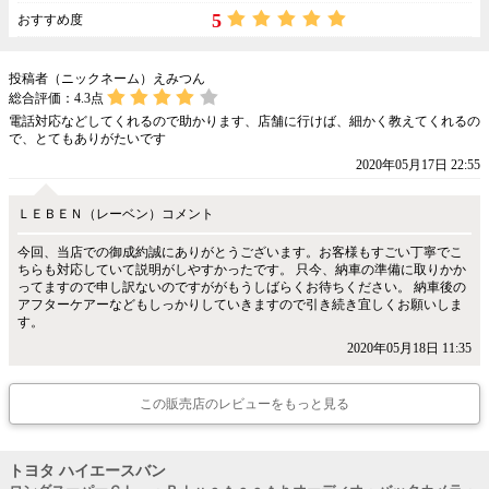
5
おすすめ度
投稿者（ニックネーム）えみつん
総合評価：
4.3
点
電話対応などしてくれるので助かります、店舗に行けば、細かく教えてくれるの
で、とてもありがたいです
2020年05月17日 22:55
ＬＥＢＥＮ（レーベン）コメント
今回、当店での御成約誠にありがとうございます。お客様もすごい丁寧でこ
ちらも対応していて説明がしやすかったです。 只今、納車の準備に取りかか
ってますので申し訳ないのですががもうしばらくお待ちください。 納車後の
アフターケアーなどもしっかりしていきますので引き続き宜しくお願いしま
す。
2020年05月18日 11:35
この販売店のレビューをもっと見る
トヨタ ハイエースバン