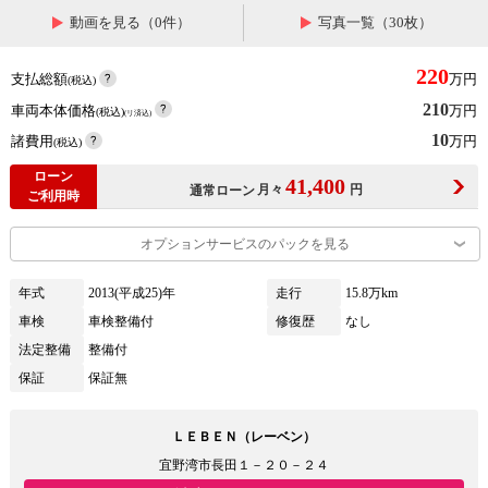
動画を見る（0件）
写真一覧（30枚）
220
支払総額
万円
(税込)
210
車両本体価格
万円
(税込)
(リ済込)
10
諸費用
万円
(税込)
ローン
41,400
月々
円
通常ローン
ご利用時
オプションサービスのパックを見る
年式
2013(平成25)年
走行
15.8万km
車検
車検整備付
修復歴
なし
法定整備
整備付
保証
保証無
ＬＥＢＥＮ（レーベン）
宜野湾市長田１－２０－２４