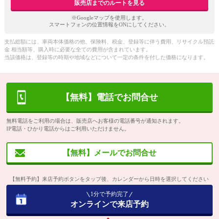
販売店までのルートを見る
※Googleマップを使用します。
スマートフォンの位置情報をONにしてください。
支払総額には、車両本体価格の他、保険料、税金、登録等に伴う費用、リサイクル預託
金 相当額等、購入時に必要な全ての費用が含まれています。
当該価格は、登録等の時期や地域などについて一定の条件を付した価格になります。
【無料】電話でお問合せ
無料電話をご利用の場合は、販売店へお客様の電話番号が通知されます。
IP電話・ひかり電話からはご利用いただけません。
【無料】メールでお問合せ
【無料予約】来店予約ボタンをタップ後、カレンダーから日時を選択してください
1分で予約完了
オンラインで来店予約