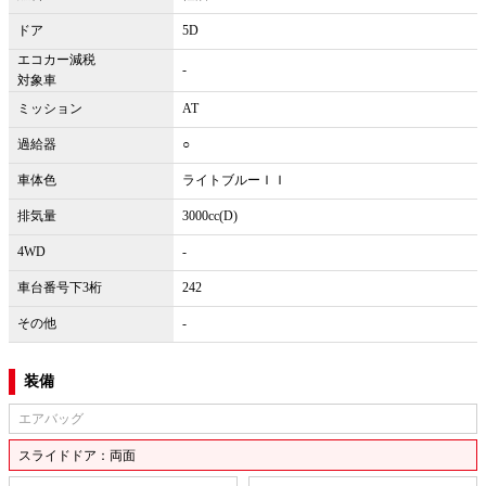
ドア
5D
エコカー減税
-
対象車
ミッション
AT
過給器
○
車体色
ライトブルーＩＩ
排気量
3000cc(D)
4WD
-
車台番号下3桁
242
その他
-
装備
エアバッグ
スライドドア：両面