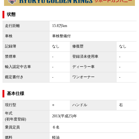
状態
走行距離
15.8万km
車検
車検整備付
記録簿
なし
修復歴
なし
禁煙車
-
登録済未使用車
-
輸入認定中古車
-
ディーラー車
-
鑑定書付き
-
ワンオーナー
-
基本仕様
現行型
○
ハンドル
右
年式
2013(平成25)年
(初年度登録)
乗員定員
６名
燃料
軽油