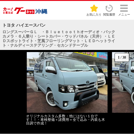
お気に入り
閲覧履歴
メニュー
トヨタ ハイエースバン
ロングスーパーＧＬ ・Ｂｌｕｅｔｏｏｔｈオーディオ・バック
カメラ・６人乗り・シートカバー・ウッドパネル（天井）・ＬＥ
Ｄスポットライト・芝風フローリングマット・ＬＥＤヘットライ
ト・ナルディーステアリング・セカンドテーブル
1
/
30
オリジナルカスタム多数・他にはない１台で
す！！・車検整備＋諸費用＝全て込み・内装も木
目調で作成！