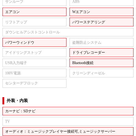
サンルーフ
ABS
エアコン
Wエアコン
リフトアップ
パワーステアリング
ダウンヒルアシストコントロール
パワーウィンドウ
盗難防止システム
アイドリングストップ
ドライブレコーダー
USB入力端子
Bluetooth接続
100V電源
クリーンディーゼル
センターデフロック
外装・内装
カーナビ：SDナビ
TV
オーディオ：ミュージックプレイヤー接続可,ミュージックサーバー