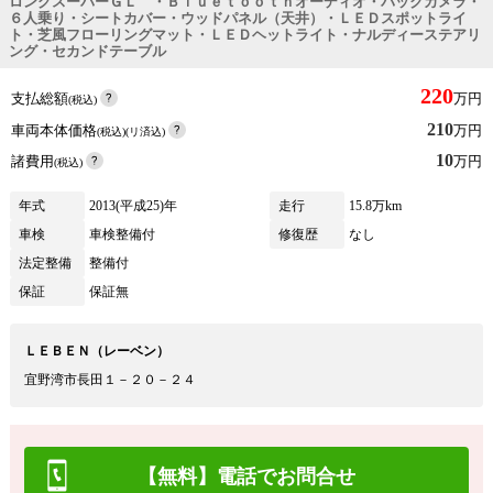
ロングスーパーＧＬ ・Ｂｌｕｅｔｏｏｔｈオーディオ・バックカメラ・
６人乗り・シートカバー・ウッドパネル（天井）・ＬＥＤスポットライ
ト・芝風フローリングマット・ＬＥＤヘットライト・ナルディーステアリ
ング・セカンドテーブル
220
支払総額
万円
(税込)
210
車両本体価格
万円
(税込)(リ済込)
10
諸費用
万円
(税込)
年式
2013(平成25)年
走行
15.8万km
車検
車検整備付
修復歴
なし
法定整備
整備付
保証
保証無
ＬＥＢＥＮ（レーベン）
宜野湾市長田１－２０－２４
【無料】電話でお問合せ