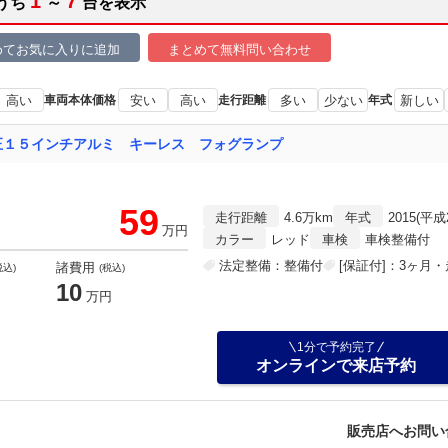
1
7
うち
～
台を表示
めてお気に入りに追加
まとめて無料問い合わせ
高い
車両本体価格
安い
高い
走行距離
多い
少ない
年式
新しい
正１５インチアルミ キーレス フォグランプ
59
走行距離
4.6万km
年式
2015(平成
万円
カラー
レッド
車検
車検整備付
法定整備：整備付
[保証付]：3ヶ月
諸費用
税込)
(税込)
10
万円
1分で予約完了
オンラインで来店予約
販売店へお問い