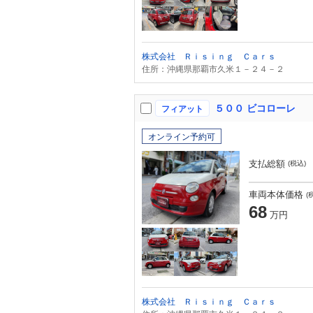
株式会社 Ｒｉｓｉｎｇ Ｃａｒｓ
住所：沖縄県那覇市久米１－２４－２
５００ ビコローレ
フィアット
オンライン予約可
支払総額
(税込)
車両本体価格
(
68
万円
株式会社 Ｒｉｓｉｎｇ Ｃａｒｓ