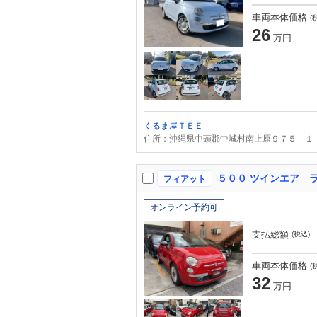
車両本体価格
(
26
万円
くるま屋ＴＥＥ
住所：沖縄県中頭郡中城村南上原９７５－１
５００ ツインエア 
フィアット
オンライン予約可
支払総額
(税込)
車両本体価格
(
32
万円