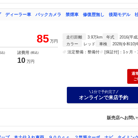
85
走行距離
3.9万km
年式
2016(平成
万円
カラー
レッド
車検
2028(令和10
法定整備：整備付
[保証付]：1ヶ月・1
諸費用
税込)
(税込)
10
万円
通
ご
1分で予約完了
オンラインで来店予約
販売店へお問い
ポップ 本土仕入れ車両 ９００ｃｃ ２気筒ターボ ナビ タイミン