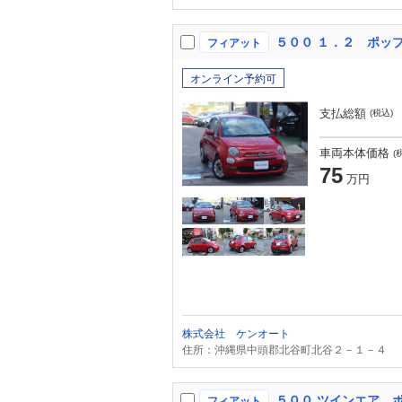
フィアット
オンライン予約可
支払総額
(税込)
車両本体価格
(
75
万円
株式会社 ケンオート
住所：沖縄県中頭郡北谷町北谷２－１－４
５００ ツインエア 
フィアット