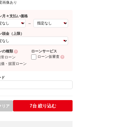
0度画像あり
ン月々支払い価格
～
ン頭金（上限）
ローンサービス
ンの種類
ローン仮審査
通常ローン
残価・据置ローン
ード
7台
絞り込む
クリア