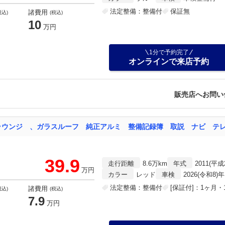
法定整備：整備付
保証無
諸費用
税込)
(税込)
10
万円
1分で予約完了
オンラインで来店予約
販売店へお問い
ラウンジ 、ガラスルーフ 純正アルミ 整備記録簿 取説 ナビ テ
39.9
走行距離
8.6万km
年式
2011(平成
万円
カラー
レッド
車検
2026(令和8)
法定整備：整備付
[保証付]：1ヶ月・1
諸費用
税込)
(税込)
7.9
万円