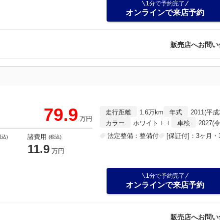
1分で予約完了
オンラインで来店予約
販売店へお問い
79.9
走行距離
1.6万km
年式
2011(平成
万円
カラー
ホワイトＩＩ
車検
2027(
法定整備：整備付
[保証付]：3ヶ月・3
諸費用
税込)
(税込)
11.9
万円
1分で予約完了
オンラインで来店予約
販売店へお問い