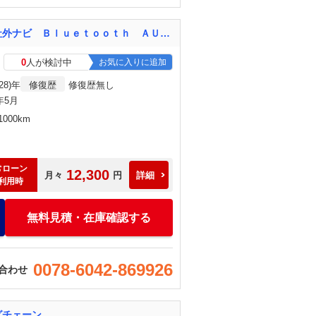
５００ １．２ ポップ ディーラー車 バックカメラ 禁煙車 修復歴無し 後期モデル 社外ナビ Ｂｌｕｅｔｏｏｔｈ ＡＵＸ ＵＳＢ ＥＴＣ ＨＩＤヘッドライト
0
人が検討中
お気に入りに追加
28)年
修復歴
修復歴無し
)年5月
000km
常ローン
12,300
月々
円
詳細
利用時
無料見積・在庫確認する
0078-6042-869926
合わせ
グチェーン