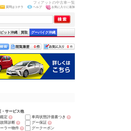
フィアットの中古車一覧
質問はコチラ
ヘルプ
お気に入りに追加
ピット沖縄
買取
グーバイク沖縄
0
0
証・サービス他
鑑定
車両状態評価書つき
故障診断
グー保証
ーラー物件
グークーポン