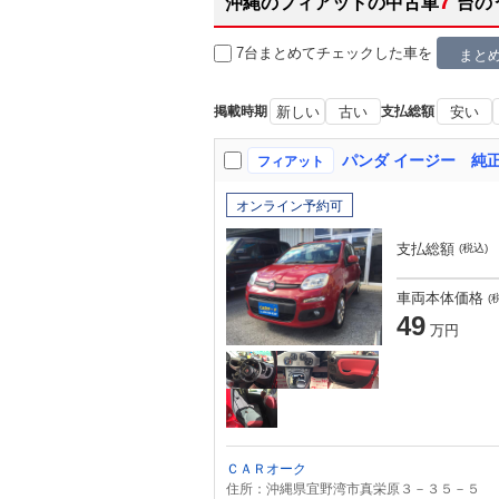
7
沖縄のフィアットの中古車
台の
7台まとめてチェック
した車を
まと
掲載時期
新しい
古い
支払総額
安い
パンダ イージー 純
フィアット
オンライン予約可
支払総額
(税込)
車両本体価格
(
49
万円
ＣＡＲオーク
住所：沖縄県宜野湾市真栄原３－３５－５