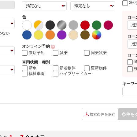
36
色
ロー
めない
ロー
オンライン予約
来店予約
試乗
同乗試乗
ロー
車両状態・種別
新車
新着物件
更新物件
福祉車両
ハイブリッドカー
キーワ
条件を
検索条件を保存