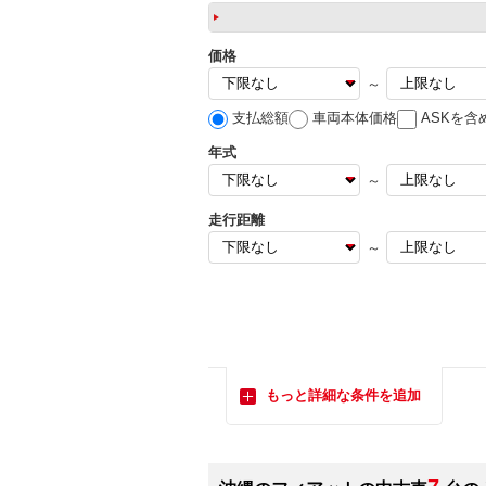
価格
～
支払総額
車両本体価格
ASKを含
年式
～
走行距離
～
もっと詳細な条件を追加