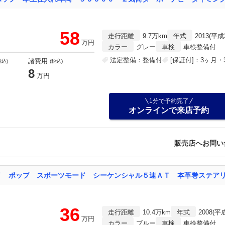
58
走行距離
9.7万km
年式
2013(平成
万円
カラー
グレー
車検
車検整備付
法定整備：整備付
[保証付]：3ヶ月・3
諸費用
税込)
(税込)
8
万円
1分で予約完了
オンラインで来店予約
販売店へお問い
Ｖ ポップ スポーツモード シーケンシャル５速ＡＴ 本革巻ステア
36
走行距離
10.4万km
年式
2008(平
万円
カラー
ブルー
車検
車検整備付