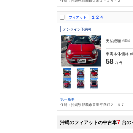
住所：沖縄県那覇市久米１－２４－２
１２４
フィアット
オンライン予約可
支払総額
(税込)
車両本体価格
(
58
万円
第一商事
住所：沖縄県那覇市首里平良町２－９７
7
沖縄のフィアットの中古車
台の