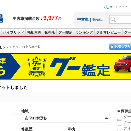
サイトマップ
9,977
中古車掲載台数：
台
中古車
｜
販売店
ハイブリッド
福祉車両
販売店
グー鑑定
ランキング
クルマレビュー
グー
ト
フィアットの中古車一覧
ヒットしました
地域
車両保
グー
グー
ディ
修復歴
車検