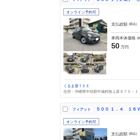
オンライン予約可
支払総額
(税込)
車両本体価格
(
50
万円
くるま屋ＴＥＥ
住所：沖縄県中頭郡中城村南上原９７５－１
５００ １．４ １６
フィアット
オンライン予約可
支払総額
(税込)