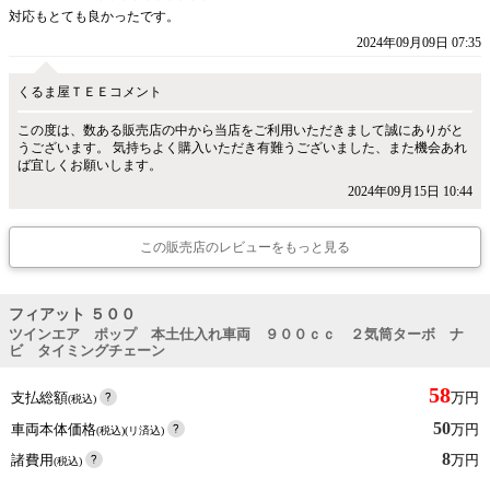
対応もとても良かったです。
2024年09月09日 07:35
くるま屋ＴＥＥコメント
この度は、数ある販売店の中から当店をご利用いただきまして誠にありがと
うございます。 気持ちよく購入いただき有難うございました、また機会あれ
ば宜しくお願いします。
2024年09月15日 10:44
この販売店のレビューをもっと見る
フィアット ５００
ツインエア ポップ 本土仕入れ車両 ９００ｃｃ ２気筒ターボ ナ
ビ タイミングチェーン
58
支払総額
万円
(税込)
50
車両本体価格
万円
(税込)(リ済込)
8
諸費用
万円
(税込)