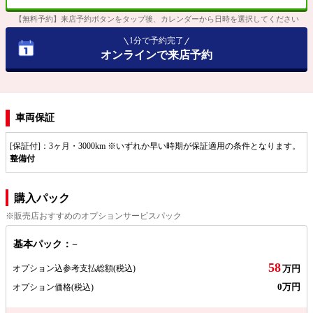
【無料予約】来店予約ボタンをタップ後、カレンダーから日時を選択してください
1分で予約完了
オンラインで来店予約
車両保証
[保証付]：3ヶ月・3000km ※いずれか早い時期が保証適用の条件となります。
整備付
購入パック
※販売店おすすめのオプションサービスパック
基本パック：−
58
オプション込参考支払総額
(税込)
万円
0万円
オプション価格
(税込)