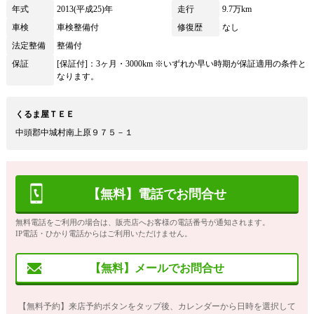
年式
2013(平成25)年
走行
9.7万km
車検
車検整備付
修復歴
なし
法定整備
整備付
保証
[保証付]：3ヶ月・3000km ※いずれか早い時期が保証適用の条件と
なります。
くるま屋ＴＥＥ
中頭郡中城村南上原９７５－１
【無料】電話でお問合せ
無料電話をご利用の場合は、販売店へお客様の電話番号が通知されます。
IP電話・ひかり電話からはご利用いただけません。
【無料】メールでお問合せ
【無料予約】来店予約ボタンをタップ後、カレンダーから日時を選択して