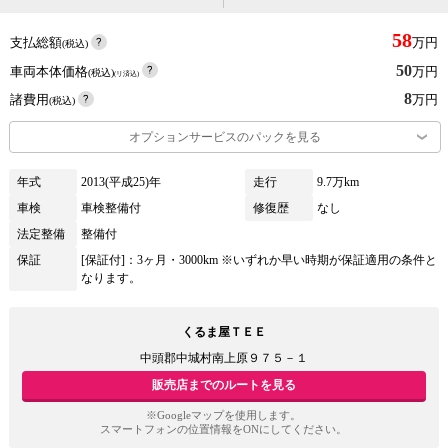
58
支払総額
万円
(税込)
50
車両本体価格
万円
(税込)
(リ済込)
8
諸費用
万円
(税込)
オプションサービスのパックを見る
年式
2013(平成25)年
走行
9.7万km
車検
車検整備付
修復歴
なし
法定整備
整備付
保証
[保証付]：3ヶ月・3000km ※いずれか早い時期が保証適用の条件と
なります。
くるま屋ＴＥＥ
中頭郡中城村南上原９７５－１
販売店までのルートを見る
※Googleマップを使用します。
スマートフォンの位置情報をONにしてください。