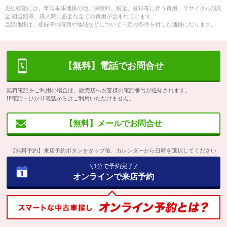
支払総額には、車両本体価格の他、保険料、税金、登録等に伴う費用、リサイクル預託
金 相当額等、購入時に必要な全ての費用が含まれています。
当該価格は、登録等の時期や地域などについて一定の条件を付した価格になります。
【無料】電話でお問合せ
無料電話をご利用の場合は、販売店へお客様の電話番号が通知されます。
IP電話・ひかり電話からはご利用いただけません。
【無料】メールでお問合せ
【無料予約】来店予約ボタンをタップ後、カレンダーから日時を選択してください
1分で予約完了
オンラインで来店予約