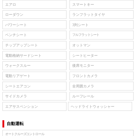
エアロ
スマートキー
ローダウン
ランフラットタイヤ
パワーシート
3列シート
ベンチシート
フルフラットシート
チップアップシート
オットマン
電動格納サードシート
シートヒーター
ウォークスルー
後席モニター
電動リアゲート
フロントカメラ
シートエアコン
全周囲カメラ
サイドカメラ
ルーフレール
エアサスペンション
ヘッドライトウォッシャー
自動運転
オートクルーズコントロール