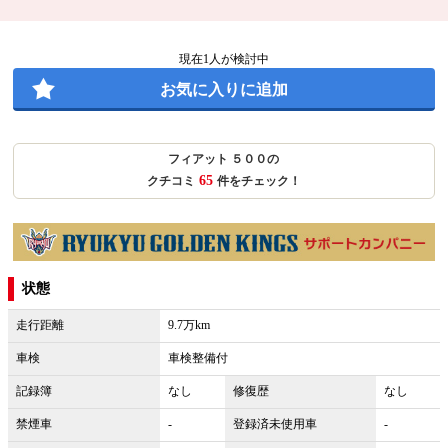
現在
1
人が検討中
お気に入りに追加
フィアット ５００の
65
クチコミ
件をチェック！
状態
走行距離
9.7万km
車検
車検整備付
記録簿
なし
修復歴
なし
禁煙車
-
登録済未使用車
-