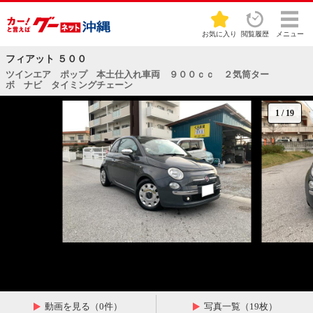
お気に入り
閲覧履歴
メニュー
フィアット ５００
ツインエア ポップ 本土仕入れ車両 ９００ｃｃ ２気筒ター
ボ ナビ タイミングチェーン
1
/
19
動画を見る（0件）
写真一覧（19枚）