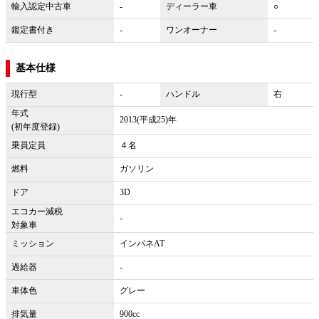
輸入認定中古車
-
ディーラー車
○
鑑定書付き
-
ワンオーナー
-
基本仕様
現行型
-
ハンドル
右
年式
2013(平成25)年
(初年度登録)
乗員定員
４名
燃料
ガソリン
ドア
3D
エコカー減税
-
対象車
ミッション
インパネAT
過給器
-
車体色
グレー
排気量
900cc