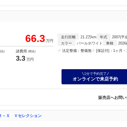
66.3
走行距離
21.2万km
年式
2007(平
万円
カラー
パールホワイト
車検
202
法定整備：整備無
[保証付]：1ヶ月・1
諸費用
税込)
(税込)
3.3
万円
1分で予約完了
オンラインで来店予約
販売店へお問い
Ｒ－Ｘ Ｖセレクション