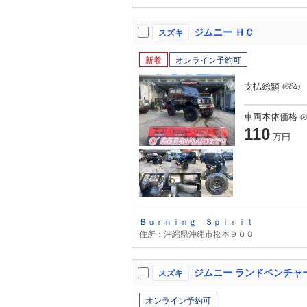
ジムニー ＨＣ
スズキ
新着
オンライン予約可
支払総額
(税込)
車両本体価格
(
110
万円
Ｂｕｒｎｉｎｇ Ｓｐｉｒｉｔ
住所：沖縄県沖縄市松本９０８
ジムニー ランドベンチャ
スズキ
オンライン予約可