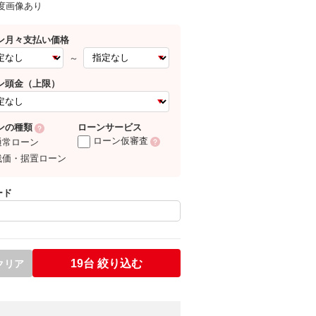
0度画像あり
ン月々支払い価格
～
ン頭金（上限）
ローンサービス
ンの種類
ローン仮審査
通常ローン
残価・据置ローン
ード
19台
絞り込む
クリア