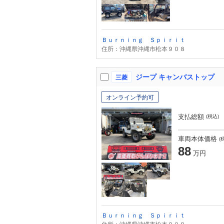
Ｂｕｒｎｉｎｇ Ｓｐｉｒｉｔ
住所：沖縄県沖縄市松本９０８
ジープ キャンバストップ
三菱
オンライン予約可
支払総額
(税込)
車両本体価格
(
88
万円
Ｂｕｒｎｉｎｇ Ｓｐｉｒｉｔ