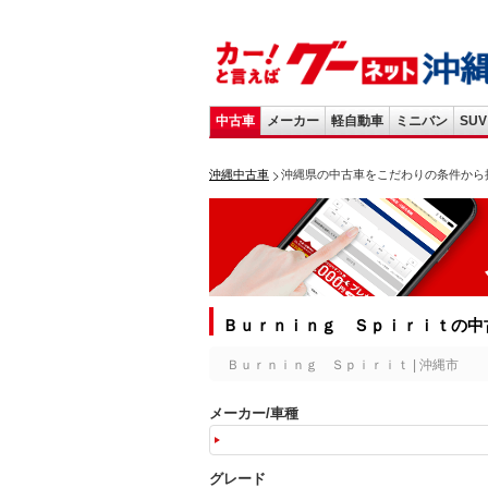
中古車
メーカー
軽自動車
ミニバン
SUV
沖縄中古車
沖縄県の中古車をこだわりの条件から
Ｂｕｒｎｉｎｇ Ｓｐｉｒｉｔの中
Ｂｕｒｎｉｎｇ Ｓｐｉｒｉｔ | 沖縄市
メーカー/車種
グレード