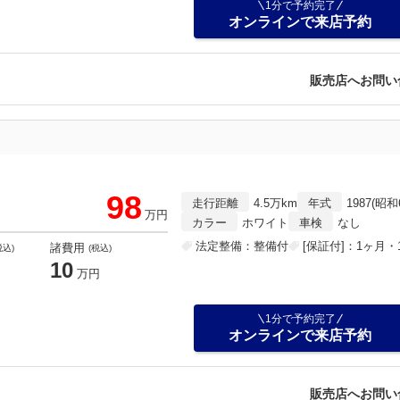
1分で予約完了
オンラインで来店予約
販売店へお問い
98
走行距離
4.5万km
年式
1987(昭和
万円
カラー
ホワイト
車検
なし
法定整備：整備付
[保証付]：1ヶ月・1
諸費用
税込)
(税込)
10
万円
1分で予約完了
オンラインで来店予約
販売店へお問い