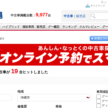
Ｂｕ
サイトマップ
9,977
中古車掲載台数：
台
中古車
｜
販売店
ハイブリッド
福祉車両
販売店
グー鑑定
ランキング
クルマレビュー
グー
探す
19
古車が
台ヒットしました
地域
車両保
グー
グー
ディ
修復歴
車検