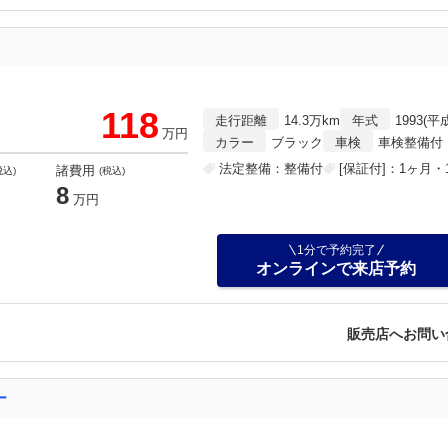
118
走行距離
14.3万km
年式
1993(平
万円
カラー
ブラック
車検
車検整備付
法定整備：整備付
[保証付]：1ヶ月・1
諸費用
税込)
(税込)
8
万円
1分で予約完了
オンラインで来店予約
販売店へお問い
ー