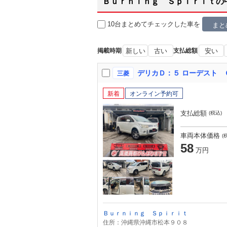
Ｂｕｒｎｉｎｇ Ｓｐｉｒｉｔの
10台まとめてチェック
した車を
まと
掲載時期
新しい
古い
支払総額
安い
デリカＤ：５ ローデスト 
三菱
新着
オンライン予約可
支払総額
(税込)
車両本体価格
(
58
万円
Ｂｕｒｎｉｎｇ Ｓｐｉｒｉｔ
住所：沖縄県沖縄市松本９０８