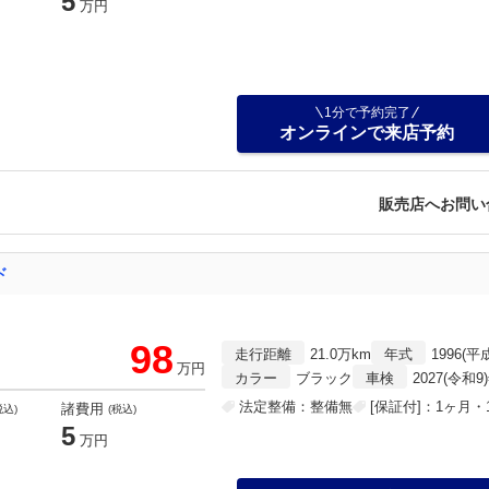
5
万円
1分で予約完了
オンラインで来店予約
販売店へお問い
ド
98
走行距離
21.0万km
年式
1996(平
万円
カラー
ブラック
車検
2027(令和9
法定整備：整備無
[保証付]：1ヶ月・1
諸費用
税込)
(税込)
5
万円