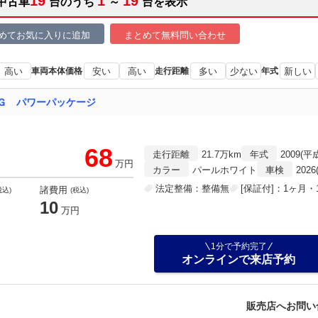
19
1
19
中古車
台のうち
～
台を表示
めてお気に入りに追加
まとめて無料問い合わせ
高い
車両本体価格
安い
高い
走行距離
多い
少ない
年式
新しい
Ｇ パワーパッケージ
68
走行距離
21.7万km
年式
2009(平
万円
カラー
パールホワイト
車検
202
法定整備：整備無
[保証付]：1ヶ月・1
諸費用
税込)
(税込)
10
万円
1分で予約完了
オンラインで来店予約
販売店へお問い