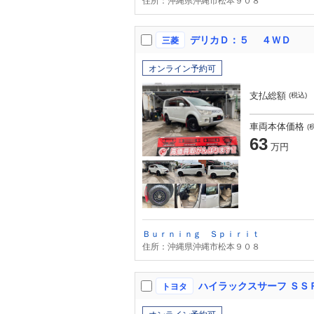
住所：沖縄県沖縄市松本９０８
デリカＤ：５ ４ＷＤ
三菱
オンライン予約可
支払総額
(税込)
車両本体価格
(
63
万円
Ｂｕｒｎｉｎｇ Ｓｐｉｒｉｔ
住所：沖縄県沖縄市松本９０８
ハイラックスサーフ ＳＳ
トヨタ