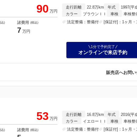
90
走行距離
22.8万km
年式
1997(平
万円
カラー
ブラウンＩＩ
車検
車検整
法定整備：整備付
[保証付]：1ヶ月・1
諸費用
税込)
(税込)
7
万円
1分で予約完了
オンラインで来店予約
販売店へお問い
53
走行距離
16.8万km
年式
2016(平
万円
カラー
イエローＩＩ
車検
車検整
法定整備：整備付
[保証付]：1ヶ月・1
諸費用
税込)
(税込)