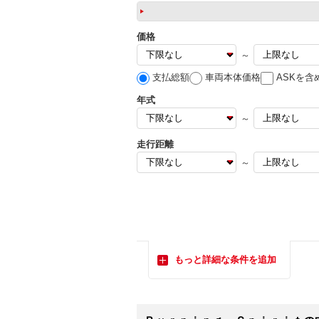
価格
～
支払総額
車両本体価格
ASKを含
年式
～
走行距離
～
もっと詳細な条件を追加