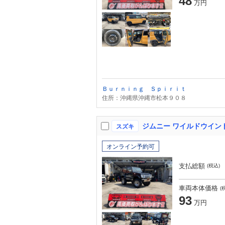
48
万円
Ｂｕｒｎｉｎｇ Ｓｐｉｒｉｔ
住所：沖縄県沖縄市松本９０８
ジムニー ワイルドウイン
スズキ
オンライン予約可
支払総額
(税込)
車両本体価格
(
93
万円