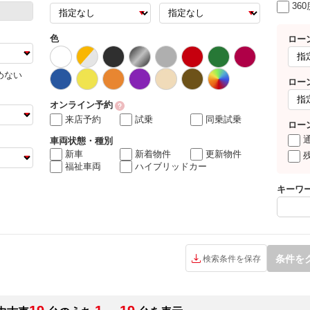
36
色
ロー
めない
ロー
オンライン予約
来店予約
試乗
同乗試乗
ロー
車両状態・種別
新車
新着物件
更新物件
福祉車両
ハイブリッドカー
キーワ
条件を
検索条件を保存