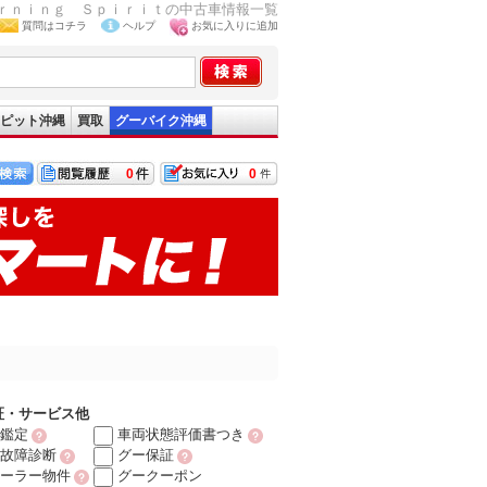
ｒｎｉｎｇ Ｓｐｉｒｉｔの中古車情報一覧
質問はコチラ
ヘルプ
お気に入りに追加
ピット沖縄
買取
グーバイク沖縄
0
0
証・サービス他
鑑定
車両状態評価書つき
故障診断
グー保証
ーラー物件
グークーポン