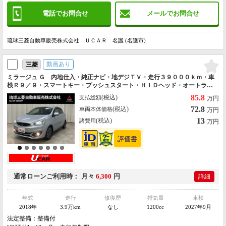
電話でお問合せ
メールでお問合せ
琉球三菱自動車販売株式会社 ＵＣＡＲ 名護 (名護市)
動画あり
三菱
ミラージュ Ｇ 内地仕入・純正ナビ・地デジＴＶ・走行３９０００ｋｍ・車
検Ｒ９／９・スマートキー・プッシュスタート・ＨＩＤヘッド・オートライ
ト・アイドリングストップ・頸部衝撃緩和ヘッドレスト・三菱認定ＵＣＡＲ
85.8
(税込)
支払総額
万円
72.8
(税込)
車両本体価格
万円
13
(税込)
諸費用
万円
通常ローン
ご利用時
月々
6,300
円
詳細
年式
走行
修復歴
排気量
車検
2018年
3.9万km
なし
1200cc
2027年9月
法定整備：整備付