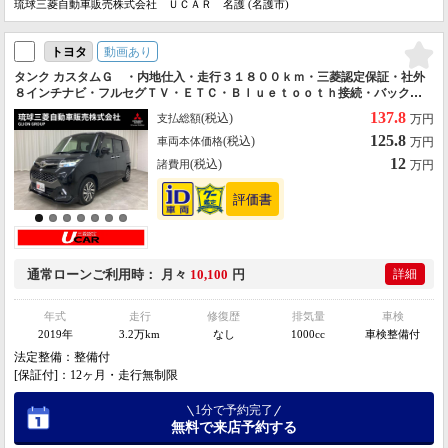
琉球三菱自動車販売株式会社 ＵＣＡＲ 名護 (名護市)
動画あり
トヨタ
タンク カスタムＧ ・内地仕入・走行３１８００ｋｍ・三菱認定保証・社外
８インチナビ・フルセグＴＶ・ＥＴＣ・Ｂｌｕｅｔｏｏｔｈ接続・バックモ
ニター・ＬＥＤヘッドライト・両側パワスラ・シートヒーター・クルーズコ
137.8
(税込)
支払総額
万円
ントロール・
125.8
(税込)
車両本体価格
万円
12
(税込)
諸費用
万円
通常ローン
ご利用時
月々
10,100
円
詳細
年式
走行
修復歴
排気量
車検
2019年
3.2万km
なし
1000cc
車検整備付
法定整備：整備付
[保証付]：12ヶ月・走行無制限
1分で予約完了
無料で来店予約する