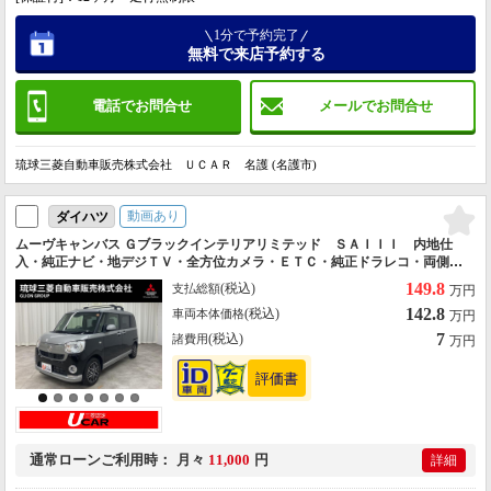
1分で予約完了
無料で来店予約する
電話でお問合せ
メールでお問合せ
琉球三菱自動車販売株式会社 ＵＣＡＲ 名護 (名護市)
動画あり
ダイハツ
ムーヴキャンバス Ｇブラックインテリアリミテッド ＳＡＩＩＩ 内地仕
入・純正ナビ・地デジＴＶ・全方位カメラ・ＥＴＣ・純正ドラレコ・両側パ
ワスラ・キャンバスルーフキャリア・スマートアシストＩＩＩ・衝突回避支
149.8
(税込)
支払総額
万円
援ブレーキ・車線逸脱警報・誤発進抑制機能・三菱認定ＵＣＡＲ
142.8
(税込)
車両本体価格
万円
7
(税込)
諸費用
万円
通常ローン
ご利用時
月々
11,000
円
詳細