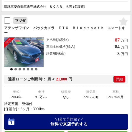
琉球三菱自動車販売株式会社 ＵＣＡＲ 名護 (名護市)
マツダ
アテンザワゴン バックカメラ ＥＴＣ Ｂｌｕｅｔｏｏｔｈ スマートキ
ー
87
(税込)
支払総額
万円
84
(税込)
車両本体価格
万円
3
(税込)
諸費用
万円
通常ローン
ご利用時
月々
21,800
円
詳細
年式
走行
修復歴
排気量
車検
2014年
9.5万km
なし
2200cc(D)
2027年9月
法定整備：整備付
[保証付]：3ヶ月・3000km
1分で予約完了
無料で来店予約する