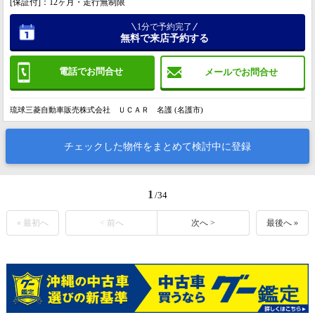
[保証付]：12ヶ月・走行無制限
1分で予約完了
無料で来店予約する
電話でお問合せ
メールでお問合せ
琉球三菱自動車販売株式会社 ＵＣＡＲ 名護 (名護市)
チェックした物件をまとめて検討中に登録
1
/34
« 最初へ
< 前へ
次へ >
最後へ »