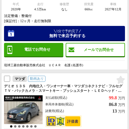
年式
走行
修復歴
排気量
車検
2020年
4.5万km
なし
660cc
2027年12月
法定整備：整備付
[保証付]：12ヶ月・走行無制限
1分で予約完了
無料で来店予約する
電話でお問合せ
メールでお問合せ
琉球三菱自動車販売株式会社 ＵＣＡＲ 名護 (名護市)
動画あり
マツダ
デミオ １３Ｓ 内地仕入・ワンオーナー車・マツダコネクトナビ・フルセグ
ＴＶ・バックカメラ・スマートキー・プッシュスタート・ＬＥＤヘッド・障
害物センサー・アイドリングストップ・Ｂｌｕｅｔｏｏｔｈ接続・走行３３
99.8
(税込)
支払総額
万円
９００ｋｍ
86.8
(税込)
車両本体価格
万円
13
(税込)
諸費用
万円