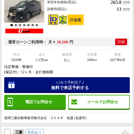
265.8
(税込)
車両本体価格
万円
13
(税込)
諸費用
万円
通常ローン
ご利用時
月々
20,500
円
詳細
年式
走行
修復歴
排気量
車検
2020年
2.2万km
なし
2000cc
2027年6月
法定整備：整備付
[保証付]：12ヶ月・走行無制限
1分で予約完了
無料で来店予約する
電話でお問合せ
メールでお問合せ
琉球三菱自動車販売株式会社 ＵＣＡＲ 名護 (名護市)
動画あり
三菱