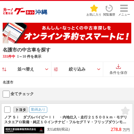
お気に入り
閲覧履歴
メニュー
名護市の中古車を探す
331件中
1
～
10
件を表示
並べ替え
絞り込み
条件を保存
名護市
全てチェック
動画あり
トヨタ
ノア Ｓｉ ダブルバイビーＩＩ ・内地仕入・走行２１５００ｋｍ・モデリ
スタエアロ装備・純正１０インチナビ・フルセグＴＶ・フリップダウンモニ
ター・バックカメラ・ＥＴＣ・両側パワースライドドア・純正ＡＷ・クルー
278.8
(税込)
支払総額
万円
ズコントロール