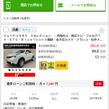
電話でお問合せ
メールでお問合せ
ヒサシ自動車 (名護市)
動画あり
日産
ジューク １５ＲＸ Ｖセレクション ・内地仕入・純正ナビ・フルセグＴ
Ｖ・ＥＴＣ・Ｂｌｕｅｔｏｏｔｈ接続・全方位カメラ・ドラレコ・社外Ａ
Ｗ・レーンアシスト・スマートキー・プッシュスタート・走行４５５００ｋ
101.8
(税込)
支払総額
万円
ｍ・三菱認定保証・法定整備付き
89.8
(税込)
車両本体価格
万円
12
(税込)
諸費用
万円
通常ローン
ご利用時
月々
7,500
円
詳細
年式
走行
修復歴
排気量
車検
2016年
4.6万km
なし
1500cc
2027年6月
法定整備：整備付
[保証付]：12ヶ月・走行無制限