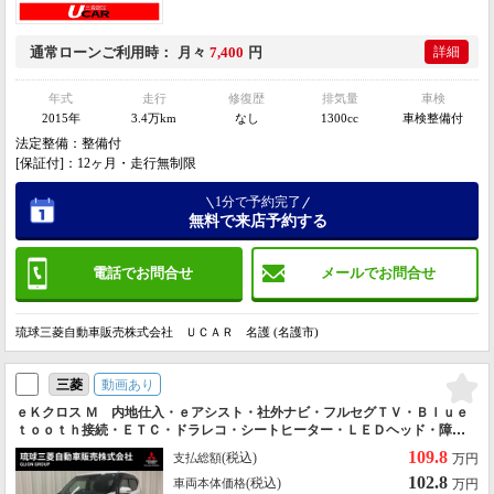
通常ローン
ご利用時
月々
7,400
円
詳細
年式
走行
修復歴
排気量
車検
2015年
3.4万km
なし
1300cc
車検整備付
法定整備：整備付
[保証付]：12ヶ月・走行無制限
1分で予約完了
無料で来店予約する
電話でお問合せ
メールでお問合せ
琉球三菱自動車販売株式会社 ＵＣＡＲ 名護 (名護市)
動画あり
三菱
ｅＫクロス Ｍ 内地仕入・ｅアシスト・社外ナビ・フルセグＴＶ・Ｂｌｕｅ
ｔｏｏｔｈ接続・ＥＴＣ・ドラレコ・シートヒーター・ＬＥＤヘッド・障害
物センサー・アイドリングストップ・オートライト・レーンアシスト・
109.8
(税込)
支払総額
万円
102.8
(税込)
車両本体価格
万円