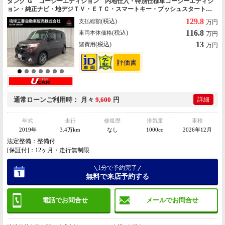
タンク Ｇ コージーエディション 内地仕入・特別仕様車コージーエディシ
ョン・純正ナビ・地デジＴＶ・ＥＴＣ・スマートキー・プッシュスタート・
両側パワスラ・社外ＡＷ・撥水加工シート・シートヒーター・障害物センサ
129.8
(税込)
支払総額
万円
ー・クルーズコントロール
116.8
(税込)
車両本体価格
万円
13
(税込)
諸費用
万円
通常ローン
ご利用時
月々
9,600
円
詳細
年式
走行
修復歴
排気量
車検
2019年
3.4万km
なし
1000cc
2026年12月
法定整備：整備付
[保証付]：12ヶ月・走行無制限
1分で予約完了
無料で来店予約する
電話でお問合せ
メールでお問合せ