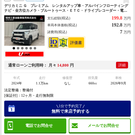
デリカミニ Ｇ プレミアム レンタルアップ車・アルパインフローティング
ナビ・全方位カメラ・ブルートゥース・ＥＴＣ・ドライブレコーダー・電動
スライドドア・スマートキー・デジタルルームミラー・純正アルミホイー
199.8
(税込)
支払総額
万円
ル・リヤサーキュレーター
192.8
(税込)
車両本体価格
万円
7
(税込)
諸費用
万円
通常ローン
ご利用時
月々
14,800
円
詳細
年式
走行
修復歴
排気量
車検
2024年
1.1万km
なし
660cc
2026年9月
法定整備：整備付
[保証付]：12ヶ月・走行無制限
1分で予約完了
無料で来店予約する
電話でお問合せ
メールでお問合せ