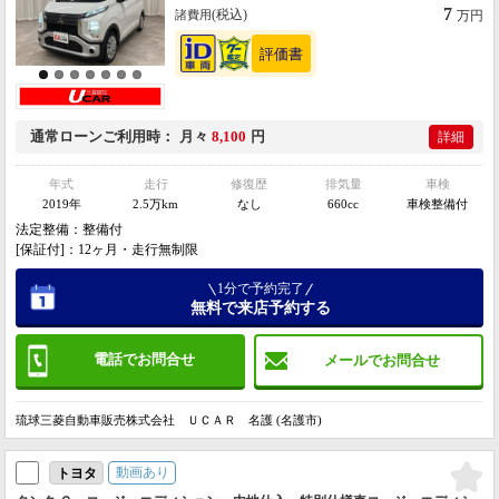
7
(税込)
諸費用
万円
通常ローン
ご利用時
月々
8,100
円
詳細
年式
走行
修復歴
排気量
車検
2019年
2.5万km
なし
660cc
車検整備付
法定整備：整備付
[保証付]：12ヶ月・走行無制限
1分で予約完了
無料で来店予約する
電話でお問合せ
メールでお問合せ
琉球三菱自動車販売株式会社 ＵＣＡＲ 名護 (名護市)
動画あり
トヨタ