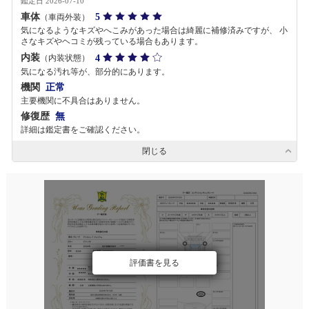
鑑定日 2026-07-10
車体
5
（車両外装）
気になるようなキズやへこみがあった場合は綺麗に補修済みですが、 小
さなキズやヘコミが残っている場合もあります。
内装
4
（内装状態）
気になる汚れ等が、部分的にあります。
機関
正常
主要機関に不具合はありません。
修復歴
無
詳細は鑑定書をご確認ください。
閉じる
評価書を見る