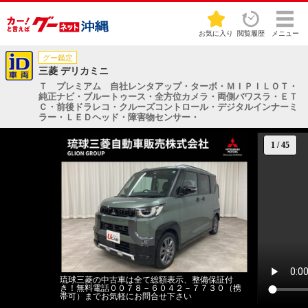
お気に入り
閲覧履歴
メニュー
グー鑑定
三菱 デリカミニ
Ｔ プレミアム 自社レンタアップ・ターボ・ＭＩＰＩＬＯＴ・
純正ナビ・ブルートゥース・全方位カメラ・両側パワスラ・ＥＴ
Ｃ・前後ドラレコ・クルーズコントロール・デジタルインナーミ
ラー・ＬＥＤヘッド・障害物センサー・
1
/
45
琉球三菱の中古車は全て総額表示、整備保証付
き！無料電話００７８－６０４２－７７３０（携
帯可）までお気軽にお問合せ下さい