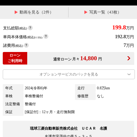
動画を見る（2件）
写真一覧（43枚）
199.8
支払総額
万円
(税込)
192.8
車両本体価格
万円
(税込)
(リ済込)
7
諸費用
万円
(税込)
ローン
14,800
月々
円
通常ローン
ご利用時
オプションサービスのパックを見る
年式
2024(令和6)年
走行
0.8万km
車検
車検整備付
修復歴
なし
法定整備
整備付
保証
[保証付]：12ヶ月・走行無制限
琉球三菱自動車販売株式会社 ＵＣＡＲ 名護
名護市宇茂佐の森５－３－５