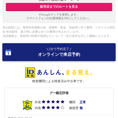
販売店までのルートを見る
※Googleマップを使用します。
スマートフォンの位置情報をONにしてください。
支払総額には、車両本体価格の他、保険料、税金、登録等に伴う費用、リサイクル預託
金 相当額等、購入時に必要な全ての費用が含まれています。
当該価格は、登録等の時期や地域などについて一定の条件を付した価格になります。
1分で予約完了
オンラインで来店予約
検査機関による検査済み中古車です。
グー鑑定評価
外装
機関
正常
内装
修復歴
無