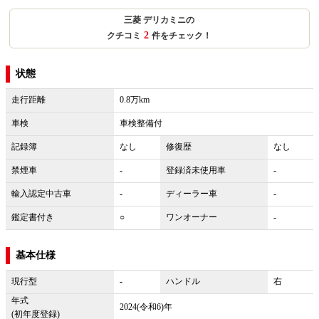
三菱 デリカミニの
2
クチコミ
件をチェック！
状態
走行距離
0.8万km
車検
車検整備付
記録簿
なし
修復歴
なし
禁煙車
-
登録済未使用車
-
輸入認定中古車
-
ディーラー車
-
鑑定書付き
○
ワンオーナー
-
基本仕様
現行型
-
ハンドル
右
年式
2024(令和6)年
(初年度登録)