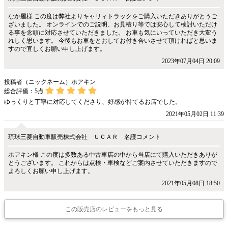
なか屋様 この度は弊社よりキャリィトラックをご購入いただきありがとうご
ざいました。 オンラインでのご説明、お見積り等では安心して検討いただけ
る事を念頭に対応させていただきました。 お車も気にいっていただき大変う
れしく思います。 今後もお車をとおしてお付き合いさせて頂ければと思いま
すので宜しくお願い申し上げます。
2023年07月04日 20:09
投稿者（ニックネーム）ホアキン
総合評価：
5
点
ゆっくりと丁寧に対応してくださり、好感が持てるお店でした。
2021年05月02日 11:39
琉球三菱自動車販売株式会社 ＵＣＡＲ 名護コメント
ホアキン様 この度は多数ある中古車店の中から当店にて購入いただきありが
とうございます。 これからは点検・車検などご案内させていただきますので
よろしくお願い申し上げます。
2021年05月08日 18:50
この販売店のレビューをもっと見る