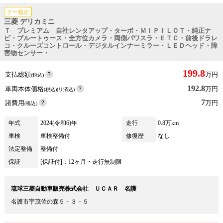
グー鑑定
三菱 デリカミニ
Ｔ プレミアム 自社レンタアップ・ターボ・ＭＩＰＩＬＯＴ・純正ナ
ビ・ブルートゥース・全方位カメラ・両側パワスラ・ＥＴＣ・前後ドラレ
コ・クルーズコントロール・デジタルインナーミラー・ＬＥＤヘッド・障
害物センサー・
199.8
支払総額
万円
(税込)
192.8
車両本体価格
万円
(税込)(リ済込)
7
諸費用
万円
(税込)
年式
2024(令和6)年
走行
0.8万km
車検
車検整備付
修復歴
なし
法定整備
整備付
保証
[保証付]：12ヶ月・走行無制限
琉球三菱自動車販売株式会社 ＵＣＡＲ 名護
名護市宇茂佐の森５－３－５