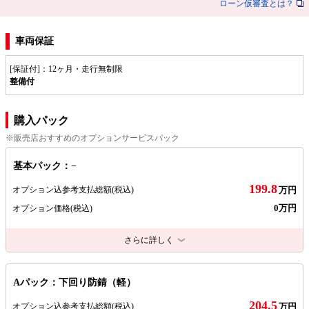
ローン仮審査とは？
車両保証
[保証付]：12ヶ月・走行無制限
整備付
購入パック
※販売店おすすめのオプションサービスパック
基本パック：−
199.8
オプション込参考支払総額
(税込)
万円
0万円
オプション価格
(税込)
さらに詳しく
Aパック：下回り防錆（軽）
204.5
オプション込参考支払総額
(税込)
万円