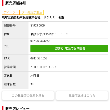
販売店舗詳細
ディーラー
グー鑑定加盟店
琉球三菱自動車販売株式会社 ＵＣＡＲ 名護
郵便番号
〒905-0009
住所
名護市宇茂佐の森５－３－５
0078-6047-6652
TEL
【無料】電話でお問合せ
FAX
0980-53-1053
営業時間
１０：００〜１８：００
定休日
水曜日
在庫台数
30
この販売店の在庫を見る
販売店詳細はこちら
販売店レビュー