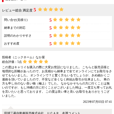
5
レビュー総合 満足度
5
問い合せ(見積り)
5
納車までの対応
5
説明のわかりやすさ
5
おすすめ度
投稿者（ニックネーム）なか屋
総合評価：
5
点
この度はキャリイを購入の際に大変お世話になりました。 こちらと販売店様と
地理的な距離があったので、お見積から納車まで全てオンラインにてお取引をさ
せてもらいました。 オンラインで？と驚く方もいるでしょうが、きめ細かくご
連絡を頂いていましたので、不安など全くなく終始お取引が出来ました。 車の
方も申し分のない良い物（極上）でした。 なかなかそちらの方に行くことは無
いのですが、もし沖縄の方に行くことがございました時は、一度立ち寄ってお礼
を言いたいと思っております。 この度は良い車と良いお取引をありがとうござ
いました。
2023年07月03日 07:41
琉球三菱自動車販売株式会社 ＵＣＡＲ 名護コメント