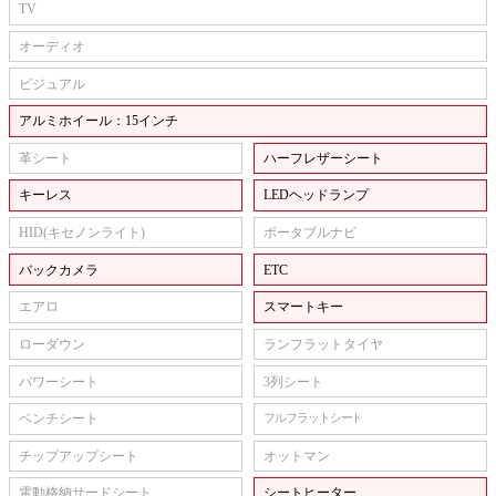
TV
オーディオ
ビジュアル
アルミホイール：15インチ
革シート
ハーフレザーシート
キーレス
LEDヘッドランプ
HID(キセノンライト)
ポータブルナビ
バックカメラ
ETC
エアロ
スマートキー
ローダウン
ランフラットタイヤ
パワーシート
3列シート
ベンチシート
フルフラットシート
チップアップシート
オットマン
電動格納サードシート
シートヒーター