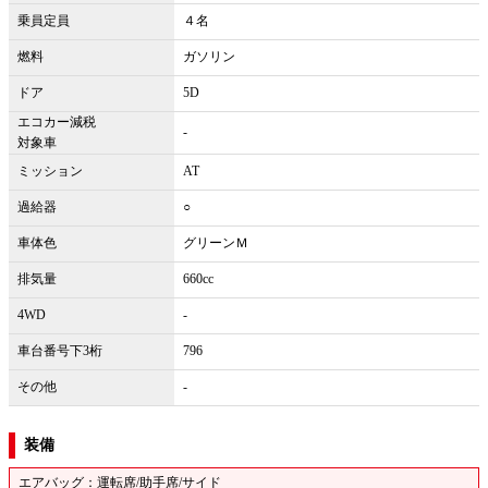
乗員定員
４名
燃料
ガソリン
ドア
5D
エコカー減税
-
対象車
ミッション
AT
過給器
○
車体色
グリーンＭ
排気量
660cc
4WD
-
車台番号下3桁
796
その他
-
装備
エアバッグ：運転席/助手席/サイド