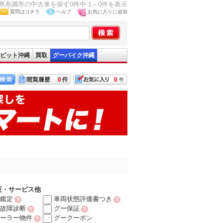
県糸満市の中古車を探す0件中 1～0件を表示
質問はコチラ
ヘルプ
お気に入りに追加
ピット沖縄
買取
グーバイク沖縄
0
0
証・サービス他
鑑定
車両状態評価書つき
故障診断
グー保証
ーラー物件
グークーポン