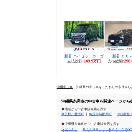
新着 ハイゼットカーゴ
新着 ＣＸ
支払総額:
149.9万円
支払総額:
298
沖縄中古車
沖縄県の中古車をこだわりの条件から
沖縄県糸満市の中古車を関連ページから
◆地域から中古車販売店を探す
島尻郡八重瀬町
島尻郡与那原町
中頭郡北
◆沖縄県糸満市から中古車販売店を探す
ワンスト！
ｎｅｘｕｓ Ｕ－Ｃａｒ 〜ネク
合同会社エフバイエフ
ＧａｃｋｙＡｕｔｏ 