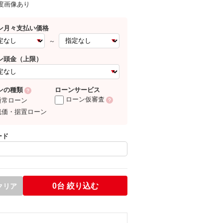
0度画像あり
ン月々支払い価格
～
ン頭金（上限）
ローンサービス
ンの種類
ローン仮審査
通常ローン
残価・据置ローン
ード
0台
絞り込む
クリア