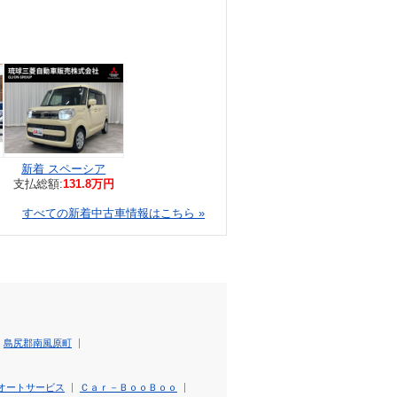
新着 スペーシア
支払総額:
131.8万円
すべての新着中古車情報はこちら »
島尻郡南風原町
オートサービス
Ｃａｒ－ＢｏｏＢｏｏ