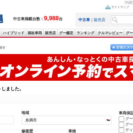
沖縄
サイトマップ
9,988
中古車掲載台数：
台
中古車
｜
販売店
ハイブリッド
福祉車両
販売店
グー鑑定
ランキング
クルマレビュー
グー
探す
トしました。
地域
車両保
グー
グー
ディ
修復歴
車検