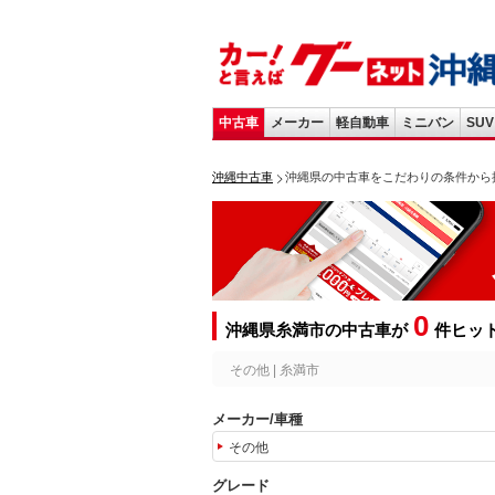
中古車
メーカー
軽自動車
ミニバン
SUV
沖縄中古車
沖縄県の中古車をこだわりの条件から
0
沖縄県糸満市の中古車が
件ヒッ
その他 | 糸満市
メーカー/車種
その他
グレード