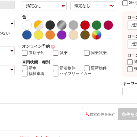
36
色
ロー
めない
ロー
オンライン予約
来店予約
試乗
同乗試乗
ロー
車両状態・種別
新車
新着物件
更新物件
福祉車両
ハイブリッドカー
キーワ
条件を
検索条件を保存