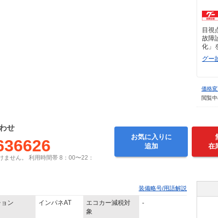
目視
故障
化」
グー
価格変
閲覧中
わせ
お気に入りに
636626
追加
在
ません。 利用時間帯 8：00〜22：
装備略号/用語解説
ション
インパネAT
エコカー減税対
-
象