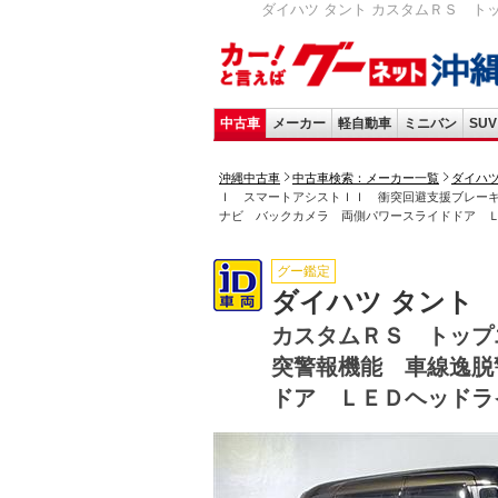
ダイハツ タント カスタムＲＳ ト
中古車
メーカー
軽自動車
ミニバン
SUV
沖縄中古車
中古車検索：メーカー一覧
ダイハ
Ｉ スマートアシストＩＩ 衝突回避支援ブレー
ナビ バックカメラ 両側パワースライドドア 
グー鑑定
ダイハツ タント
カスタムＲＳ トップ
突警報機能 車線逸脱
ドア ＬＥＤヘッドラ