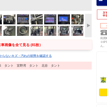
利用時
※I
車画像を全て見る (81枚）
ん。
からないキズ・汚れの状態を確認する
添 タント 宜野湾 タント 北谷 タント