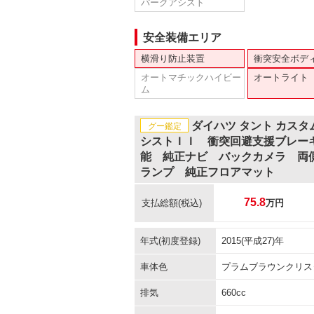
パークアシスト
安全装備エリア
横滑り防止装置
衝突安全ボデ
オートマチックハイビー
オートライト
ム
ダイハツ タント カス
グー鑑定
シストＩＩ 衝突回避支援ブレー
能 純正ナビ バックカメラ 両
ランプ 純正フロアマット
75.8
支払総額
(税込)
万円
年式(初度登録)
2015(平成27)年
車体色
プラムブラウンクリス
排気
660cc