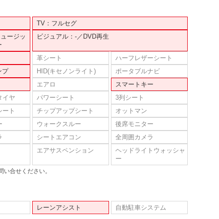
TV：フルセグ
ミュージッ
ビジュアル：-／DVD再生
ー
革シート
ハーフレザーシート
ンプ
HID(キセノンライト)
ポータブルナビ
エアロ
スマートキー
タイヤ
パワーシート
3列シート
シート
チップアップシート
オットマン
ー
ウォークスルー
後席モニター
ラ
シートエアコン
全周囲カメラ
エアサスペンション
ヘッドライトウォッシャ
ー
問い合せください。
レーンアシスト
自動駐車システム