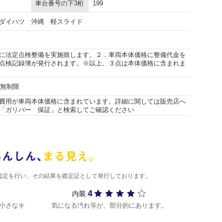
車台番号の下3桁
199
ダイハツ 沖縄 軽スライド
に法定点検整備を実施致します。２．車両本体価格に整備代金を
点検記録簿が発行されます。※以上、３点は本体価格に含まれま
行無制限
費用が車両本体価格に含まれています。詳細に関しては販売店へ
「ガリバー 保証」と検索してご確認ください
)が鑑定を行い、その結果を鑑定証として発行しております。
4
内装
小さなキ
気になる汚れ等が、部分的にあります。