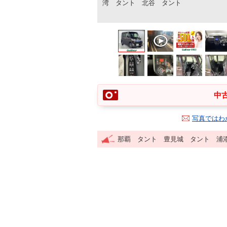
湾 タント 北谷 タント
中古
写真ではわ
那覇 タント 豊見城 タント 浦