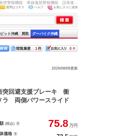
突警報機能 車線逸脱警報機能 誤発進...
質問はコチラ
ヘルプ
お気に入りに追加
ピット沖縄
買取
グーバイク沖縄
1
0
2026/08/08更新
衝突回避支援ブレーキ 衝
メラ 両側パワースライド
75.8
額
(税込)
万円
体価格