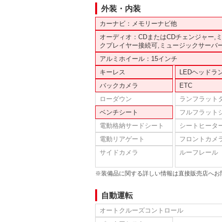
外装・内装
カーナビ：メモリーナビ他
オーディオ：CDまたはCDチェンジャー,
クプレイヤー接続可,ミュージックサーバ
アルミホイール：15インチ
キーレス
LEDヘッドラ
バックカメラ
ETC
ローダウン
ランフラット
ベンチシート
フルフラット
電動格納サードシート
シートヒータ
電動リアゲート
フロントカメ
サイドカメラ
ルーフレール
※装備品に関する詳しい情報は直接販売店へお
自動運転
オートクルーズコントロール