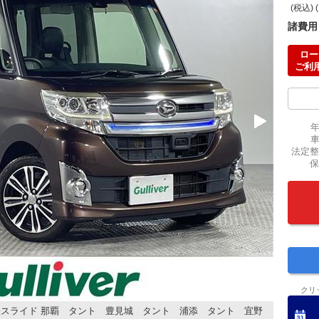
(税込) 
諸費用
ロー
ご利
法定整
保
クリ
スライド 那覇 タント 豊見城 タント 浦添 タント 宜野