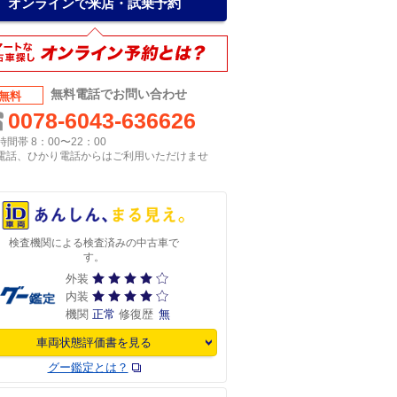
オンラインで来店・試乗予約
無料電話でお問い合わせ
無料
0078-6043-636626
間帯 8：00〜22：00
P電話、ひかり電話からはご利用いただけませ
検査機関による検査済みの中古車で
す。
外装
内装
機関
正常
修復歴
無
車両状態評価書を見る
グー鑑定とは？