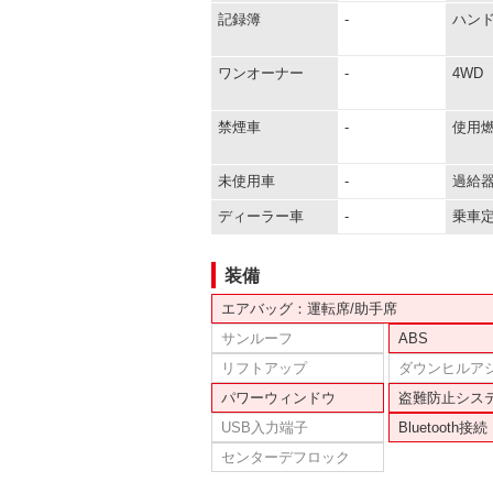
記録簿
-
ハン
ワンオーナー
-
4WD
禁煙車
-
使用
未使用車
-
過給
ディーラー車
-
乗車
装備
エアバッグ：運転席/助手席
サンルーフ
ABS
リフトアップ
ダウンヒルア
パワーウィンドウ
盗難防止シス
USB入力端子
Bluetooth接続
センターデフロック