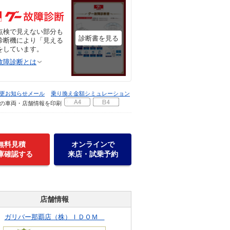
点検で見えない部分も
診断書を見る
診断機により「見える
をしています。
故障診断とは
更お知らせメール
乗り換え金額シミュレーション
の車両・店舗情報を印刷
無料見積
オンラインで
庫確認する
来店・試乗予約
店舗情報
ガリバー那覇店（株）ＩＤＯＭ