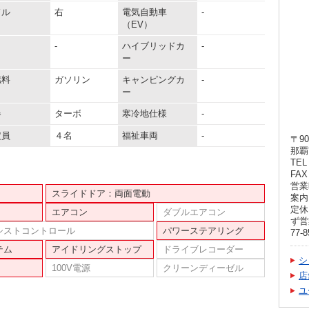
ドル
右
電気自動車
-
（EV）
-
ハイブリッドカ
-
ー
燃料
ガソリン
キャンピングカ
-
ー
器
ターボ
寒冷地仕様
-
定員
４名
福祉車両
-
〒90
那覇
TEL 
FAX 
営業
スライドドア：両面電動
案内
定休
エアコン
ダブルエアコン
ず営
シストコントロール
パワーステアリング
77-8
テム
アイドリングストップ
ドライブレコーダー
シ
100V電源
クリーンディーゼル
店
ユ