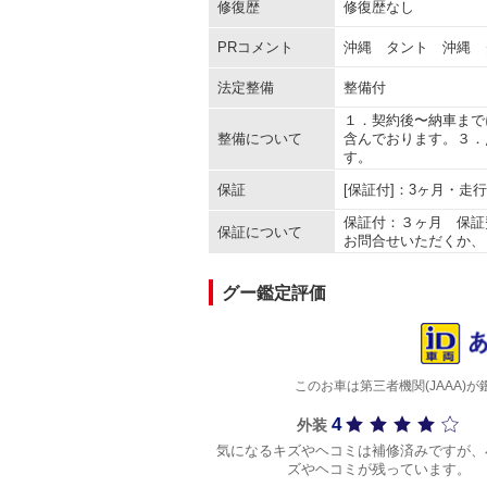
修復歴
修復歴なし
PRコメント
沖縄 タント 沖縄 
法定整備
整備付
１．契約後〜納車まで
整備について
含んでおります。３．
す。
保証
[保証付]：3ヶ月・走
保証付：３ヶ月 保証
保証について
お問合せいただくか、
グー鑑定評価
このお車は第三者機関(JAAA
4
外装
気になるキズやヘコミは補修済みですが、
ズやヘコミが残っています。