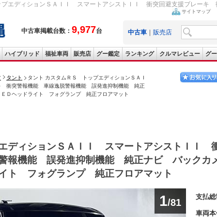
ップエディションＳＡＩＩ スマートアシストＩＩ 衝突回避支援ブレーキ 衝
サイトマップ
9,977
中古車掲載台数：
台
中古車
｜
販売店
ハイブリッド
福祉車両
販売店
グー鑑定
ランキング
クルマレビュー
グー
ツ
タント
タント カスタムＲＳ トップエディションＳＡＩ
キ 衝突警報機能 車線逸脱警報機能 誤発進抑制機能 純正
ＬＥＤヘッドライト フォグランプ 純正フロアマット
エディションＳＡＩＩ スマートアシストＩＩ 
警報機能 誤発進抑制機能 純正ナビ バックカ
イト フォグランプ 純正フロアマット
1
支払総
/81
車両本