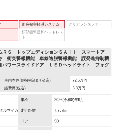
ィ
衝突被害軽減システム
クリアランスソナー
頸部衝撃緩和ヘッドレス
ト
タムＲＳ トップエディションＳＡＩＩ スマートア
キ 衝突警報機能 車線逸脱警報機能 誤発進抑制機
側パワースライドドア ＬＥＤヘッドライト フォグ
車両本体価格
(税込)(リ済込)
72.5
万円
諸費用
(税込)
3.3
万円
車検
2026(令和8)年9月
タルマイカ
走行距離
7.7万km
ドア
5D