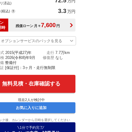
72.5
万円
(リ済込)
3.3
(税込)
万円
ン
7,600
残価ローン
月々
円
用時
オプションサービスのパックを見る
年式
2015(平成27)年
走行
7.7万km
車検
2026(令和8)年9月
修復歴
なし
備
整備付
証
[保証付]：3ヶ月・走行無制限
無料見積・在庫確認する
現在
2
人が検討中
お気に入りに追加
ック後、カレンダーから日時を選択してください
1分で予約完了