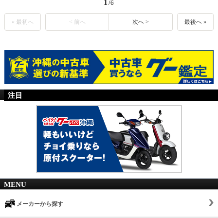
1
/6
« 最初へ
< 前へ
次へ >
最後へ »
注目
MENU
メーカーから探す