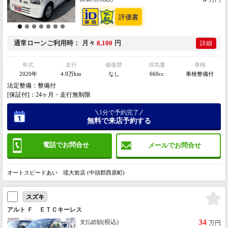
通常ローン
ご利用時
月々
8,100
円
詳細
年式
走行
修復歴
排気量
車検
2020年
4.9万km
なし
660cc
車検整備付
法定整備：整備付
[保証付]：24ヶ月・走行無制限
1分で予約完了
無料で来店予約する
電話でお問合せ
メールでお問合せ
オートスピードあい 琉大前店 (中頭郡西原町)
スズキ
アルト Ｆ ＥＴＣキーレス
34
(税込)
支払総額
万円