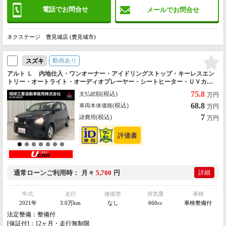
電話でお問合せ
メールでお問合せ
ネクステージ 豊見城店 (豊見城市)
動画あり
スズキ
アルト Ｌ 内地仕入・ワンオーナー・アイドリングストップ・キーレスエン
トリー・オートライト・オーディオプレーヤー・シートヒーター・ＵＶカッ
トガラス・全席パワーウインドー・ハロゲンヘッドライト
75.8
(税込)
支払総額
万円
68.8
(税込)
車両本体価格
万円
7
(税込)
諸費用
万円
通常ローン
ご利用時
月々
5,700
円
詳細
年式
走行
修復歴
排気量
車検
2021年
3.0万km
なし
660cc
車検整備付
法定整備：整備付
[保証付]：12ヶ月・走行無制限