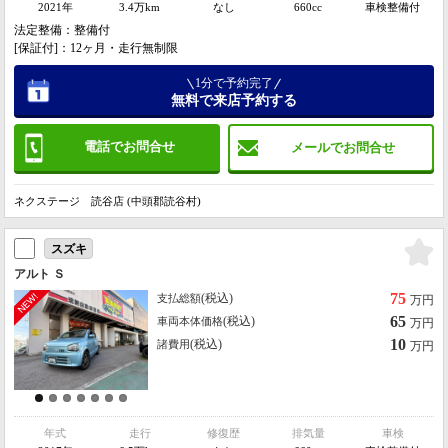
2021年
3.4万km
なし
660cc
車検整備付
法定整備：整備付
[保証付]：12ヶ月・走行無制限
1分で予約完了
無料で来店予約する
電話でお問合せ
メールでお問合せ
ネクステージ 読谷店 (中頭郡読谷村)
スズキ
アルト Ｓ
75
(税込)
支払総額
万円
65
(税込)
車両本体価格
万円
10
(税込)
諸費用
万円
年式
走行
修復歴
排気量
車検