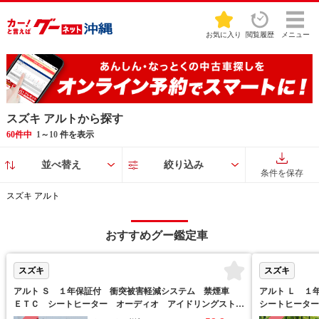
お気に入り
閲覧履歴
メニュー
スズキ アルトから探す
60件中
1
～
10
件を表示
並べ替え
絞り込み
条件を保存
スズキ アルト
おすすめグー鑑定車
スズキ
スズキ
アルト Ｓ １年保証付 衝突被害軽減システム 禁煙車
アルト Ｌ 
ＥＴＣ シートヒーター オーディオ アイドリングストッ
シートヒーター
プ 横滑り防止装置 ドアバイザー
イバシーガラス