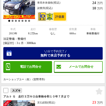
24
(税込)
車両本体価格
万円
10
(税込)
諸費用
万円
年式
走行
修復歴
排気量
車検
2013年
8.2万km
なし
660cc
車検整備付
法定整備：整備付
[保証付]：3ヶ月・3000km
1分で予約完了
無料で来店予約する
電話でお問合せ
メールでお問合せ
カーショップユー（友） (宜野湾市)
スズキ
アルト Ｇ 走行３万キロ台車検令和１０年７月まで
23
(税込)
支払総額
万円