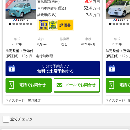
59.9
(税込)
支払総額
万円
52.4
(税込)
車両本体価格
万円
7.5
(税込)
諸費用
万円
年式
走行
修復歴
車検
年式
2017年
3.0万km
なし
2028年2月
2021年
法定整備：整備付
法定整備：整備
[保証付]：12ヶ月・走行無制限
[保証付]：12
1分で予約完了
無料で来店予約する
電話でお問合せ
電話
メールでお問合せ
ネクステージ 豊見城店
ネクステージ 
全てチェック