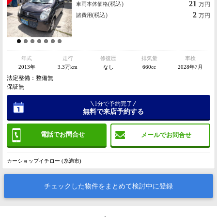
21
(税込)
車両本体価格
万円
2
(税込)
諸費用
万円
年式
走行
修復歴
排気量
車検
2013年
3.3万km
なし
660cc
2028年7月
法定整備：整備無
保証無
1分で予約完了
無料で来店予約する
電話でお問合せ
メールでお問合せ
カーショップイチロー (糸満市)
チェックした物件をまとめて検討中に登録