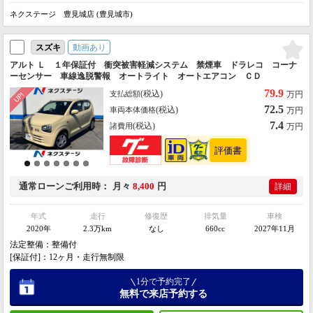
ネクステージ 豊見城店 (豊見城市)
動画あり
スズキ
アルト Ｌ １年保証付 衝突被害軽減システム 禁煙車 ドラレコ コーナ
ーセンサー 車線逸脱警報 オートライト オートエアコン ＣＤ
79.9
(税込)
支払総額
万円
72.5
(税込)
車両本体価格
万円
7.4
(税込)
諸費用
万円
通常ローン
ご利用時
月々
8,400
円
詳細
年式
走行
修復歴
排気量
車検
2020年
2.3万km
なし
660cc
2027年11月
法定整備：整備付
[保証付]：12ヶ月・走行無制限
1分で予約完了
無料で来店予約する