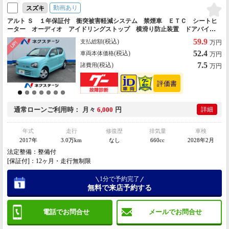
動画あり
スズキ
アルト Ｓ １年保証付 衝突被害軽減システム 禁煙車 ＥＴＣ シートヒ
ーター オーディオ アイドリングストップ 横滑り防止装置 ドアバイザ
ー
59.9
(税込)
支払総額
万円
52.4
(税込)
車両本体価格
万円
7.5
(税込)
諸費用
万円
通常ローン
ご利用時
月々
6,000
円
詳細
年式
走行
修復歴
排気量
車検
2017年
3.0万km
なし
660cc
2028年2月
法定整備：整備付
[保証付]：12ヶ月・走行無制限
1分で予約完了
無料で来店予約する
電話でお問合せ
メールでお問合せ