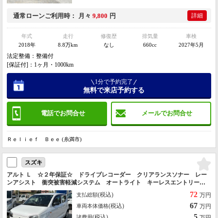
通常ローン
ご利用時
月々
9,800
円
詳細
年式
走行
修復歴
排気量
車検
2018年
8.8万km
なし
660cc
2027年5月
法定整備：整備付
[保証付]：1ヶ月・1000km
1分で予約完了
無料で来店予約する
電話でお問合せ
メールでお問合せ
Ｒｅｌｉｅｆ Ｂｅｅ (糸満市)
スズキ
アルト Ｌ ☆２年保証☆ ドライブレコーダー クリアランスソナー レー
ンアシスト 衝突被害軽減システム オートライト キーレスエントリー
アイドリングストップ シートヒーター ＣＶＴ 盗難防止システム ＣＤ
72
(税込)
支払総額
万円
67
(税込)
車両本体価格
万円
5
(税込)
諸費用
万円