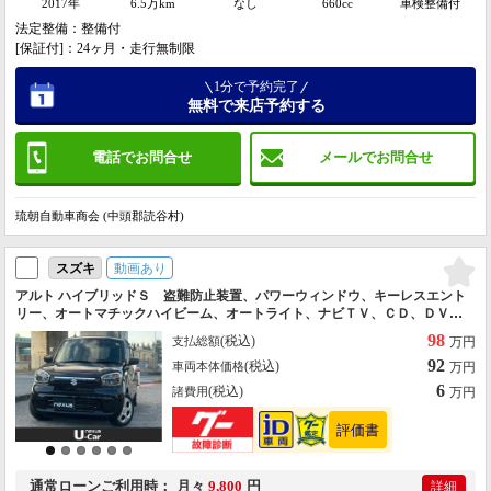
2017年
6.5万km
なし
660cc
車検整備付
法定整備：整備付
[保証付]：24ヶ月・走行無制限
1分で予約完了
無料で来店予約する
電話でお問合せ
メールでお問合せ
琉朝自動車商会 (中頭郡読谷村)
動画あり
スズキ
アルト ハイブリッドＳ 盗難防止装置、パワーウィンドウ、キーレスエント
リー、オートマチックハイビーム、オートライト、ナビＴＶ、ＣＤ、ＤＶ
Ｄ、Ｂｌｕｅｔｏｏｔｈ、バックカメラ、ＥＴＣ
98
(税込)
支払総額
万円
92
(税込)
車両本体価格
万円
6
(税込)
諸費用
万円
通常ローン
ご利用時
月々
9,800
円
詳細