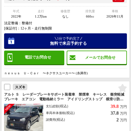
年式
走行
修復歴
排気量
車検
2022年
1.2万km
なし
660cc
2026年11月
法定整備：整備付
[保証付]：12ヶ月・走行無制限
1分で予約完了
無料で来店予約する
電話でお問合せ
メールでお問合せ
ｎｅｘｕｓ Ｕ－Ｃａｒ 〜ネクサスユーカー〜 (糸満市)
スズキ
アルト Ｓ レーダーブレーキサポート装着車 禁煙車 キーレス 衝突軽減
ブレーキ エアコン 電動格納ミラー アイドリングストップ 横滑り防止
装置 シートヒーター ＣＤ ラジオ オーディオ ヘッドライトレベライ
39.8
(税込)
支払総額
万円
ザー
37.8
(税込)
車両本体価格
万円
2
(税込)
諸費用
万円