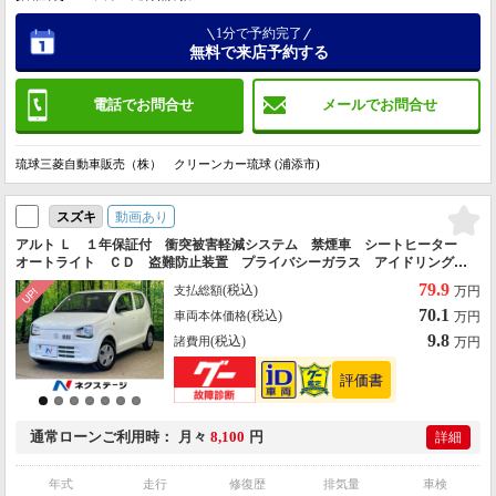
1分で予約完了
無料で来店予約する
電話でお問合せ
メールでお問合せ
琉球三菱自動車販売（株） クリーンカー琉球 (浦添市)
動画あり
スズキ
アルト Ｌ １年保証付 衝突被害軽減システム 禁煙車 シートヒーター
オートライト ＣＤ 盗難防止装置 プライバシーガラス アイドリングス
トップ
79.9
(税込)
支払総額
万円
70.1
(税込)
車両本体価格
万円
9.8
(税込)
諸費用
万円
通常ローン
ご利用時
月々
8,100
円
詳細
年式
走行
修復歴
排気量
車検