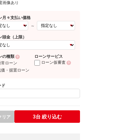
0度画像あり
ン月々支払い価格
～
ン頭金（上限）
ローンサービス
ンの種類
ローン仮審査
通常ローン
残価・据置ローン
ード
3台
絞り込む
クリア