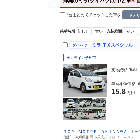
3
沖縄のミラ(ダイハツ)の中古車
2台まとめてチェック
した車を
まと
掲載時期
新しい
古い
支払総額
安い
ミラ ＴＸスペシャル
ダイハツ
オンライン予約可
支払総額
(税込)
車両本体価格
(
15.8
万円
ＴＯＰ ＭＯＴＯＲ ＯＫＩＮＡＷＡ トッ
住所：沖縄県那覇市具志３丁目２５－３７