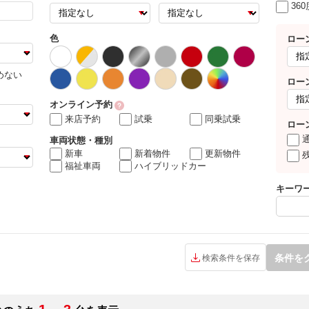
36
色
ロー
めない
ロー
オンライン予約
来店予約
試乗
同乗試乗
ロー
車両状態・種別
新車
新着物件
更新物件
福祉車両
ハイブリッドカー
キーワ
条件を
検索条件を保存