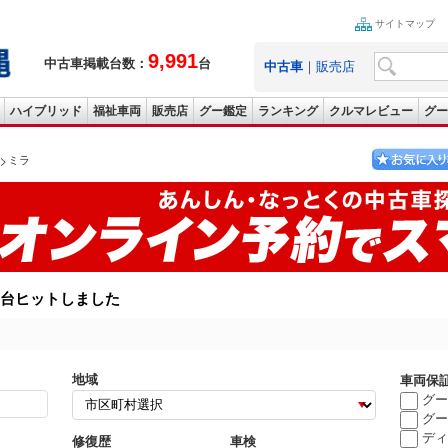
サイトマップ
9,991
中古車掲載台数：
台
中古車
｜
販売店
ハイブリッド
福祉車両
販売店
グー鑑定
ランキング
クルマレビュー
グー
ミラ
台ヒットしました
地域
車両保
グー
グー
ディ
修復歴
車検