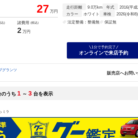
27
走行距離
9.0万km
年式
2016(平成
万円
カラー
ホワイト
車検
2026(令和8
法定整備：整備無
保証無
諸費用
税込)
(税込)
2
万円
1分で予約完了
オンラインで来店予約
プグランツ
販売店へお問い
1
3
台のうち
～
台を表示
ミラ