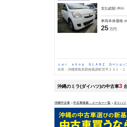
支払総額
(税込)
車両本体価格
(
25
万円
ｃａｒ ｓｈｏｐ ＧＬＡＮＺ カーショッ
住所：沖縄県島尻郡南風原町宮平２３１－１
3
沖縄のミラ(ダイハツ)の中古車
沖縄中古車
中古車検索：メーカー一覧
ダイハツ