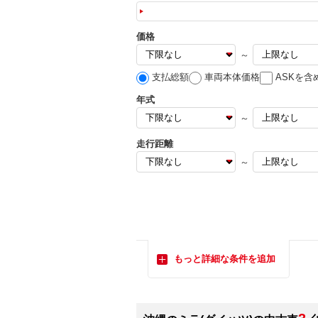
価格
～
支払総額
車両本体価格
ASKを含
年式
～
走行距離
～
もっと詳細な条件を追加