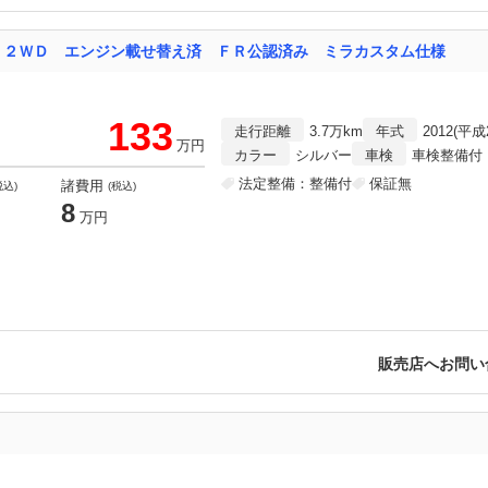
 ２ＷＤ エンジン載せ替え済 ＦＲ公認済み ミラカスタム仕様
133
走行距離
3.7万km
年式
2012(平成
万円
カラー
シルバー
車検
車検整備付
法定整備：整備付
保証無
諸費用
税込)
(税込)
8
万円
販売店へお問い