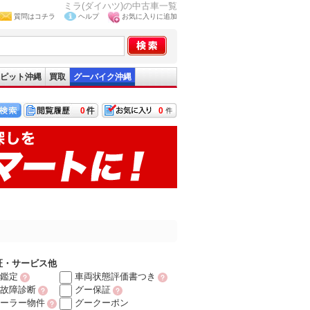
ミラ(ダイハツ)の中古車一覧
質問はコチラ
ヘルプ
お気に入りに追加
ピット沖縄
買取
グーバイク沖縄
0
0
証・サービス他
鑑定
車両状態評価書つき
故障診断
グー保証
ーラー物件
グークーポン