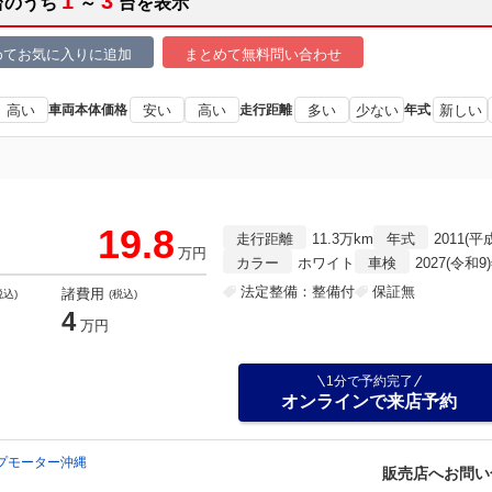
1
3
台のうち
～
台を表示
めてお気に入りに追加
まとめて無料問い合わせ
高い
車両本体価格
安い
高い
走行距離
多い
少ない
年式
新しい
19.8
走行距離
11.3万km
年式
2011(平
万円
カラー
ホワイト
車検
2027(令和9
法定整備：整備付
保証無
諸費用
税込)
(税込)
4
万円
1分で予約完了
オンラインで来店予約
プモーター沖縄
販売店へお問い