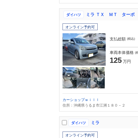
ミラ ＴＸ ＭＴ ターボ
ダイハツ
オンライン予約可
支払総額
(税込)
車両本体価格
(
125
万円
カーショップｗｉｌｌ
住所：沖縄県うるま市江洲１８０－２
ミラ
ダイハツ
オンライン予約可