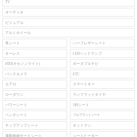
TV
オーディオ
ビジュアル
アルミホイール
革シート
ハーフレザーシート
キーレス
LEDヘッドランプ
HID(キセノンライト)
ポータブルナビ
バックカメラ
ETC
エアロ
スマートキー
ローダウン
ランフラットタイヤ
パワーシート
3列シート
ベンチシート
フルフラットシート
チップアップシート
オットマン
電動格納サードシート
シートヒーター