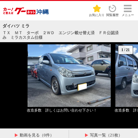
お気に入り
閲覧履歴
メニュー
ダイハツ ミラ
ＴＸ ＭＴ ターボ ２ＷＤ エンジン載せ替え済 ＦＲ公認済
み ミラカスタム仕様
1
/
21
改造多数 詳しくはお問い合わせ下さい！
改造多数 詳
動画を見る（0件）
写真一覧（21枚）