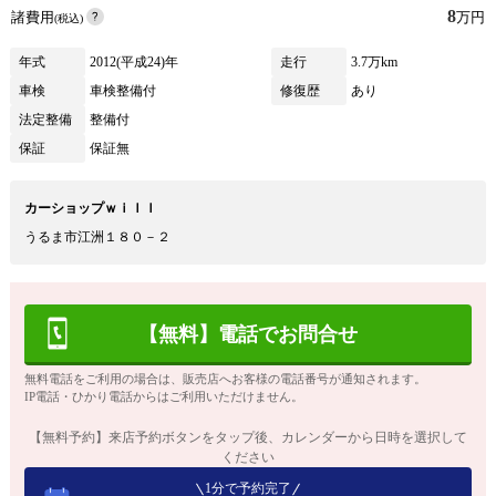
8
諸費用
万円
(税込)
年式
2012(平成24)年
走行
3.7万km
車検
車検整備付
修復歴
あり
法定整備
整備付
保証
保証無
カーショップｗｉｌｌ
うるま市江洲１８０－２
【無料】電話でお問合せ
無料電話をご利用の場合は、販売店へお客様の電話番号が通知されます。
IP電話・ひかり電話からはご利用いただけません。
【無料予約】来店予約ボタンをタップ後、カレンダーから日時を選択して
ください
1分で予約完了