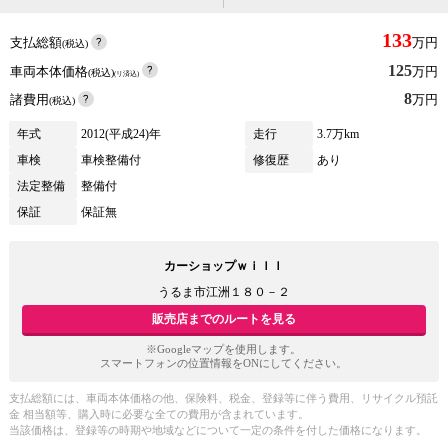
133
支払総額
万円
(税込)
125
車両本体価格
万円
(税込)
(リ済込)
8
諸費用
万円
(税込)
年式
2012(平成24)年
走行
3.7万km
車検
車検整備付
修復歴
あり
法定整備
整備付
保証
保証無
カーショップｗｉｌｌ
うるま市江洲１８０－２
販売店までのルートを見る
※Googleマップを使用します。
スマートフォンの位置情報をONにしてください。
支払総額には、車両本体価格の他、保険料、税金、登録等に伴う費用、リサイクル預託
金 相当額等、購入時に必要な全ての費用が含まれています。
当該価格は、登録等の時期や地域などについて一定の条件を付した価格になります。