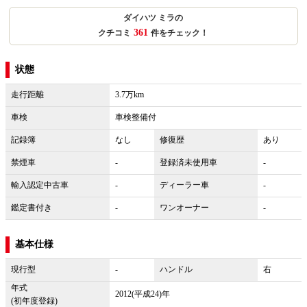
ダイハツ ミラの
361
クチコミ
件をチェック！
状態
走行距離
3.7万km
車検
車検整備付
記録簿
なし
修復歴
あり
禁煙車
-
登録済未使用車
-
輸入認定中古車
-
ディーラー車
-
鑑定書付き
-
ワンオーナー
-
基本仕様
現行型
-
ハンドル
右
年式
2012(平成24)年
(初年度登録)