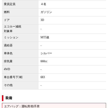
乗員定員
４名
燃料
ガソリン
ドア
3D
エコカー減税
-
対象車
ミッション
MT5速
過給器
-
車体色
シルバー
排気量
660cc
4WD
-
車台番号下3桁
683
その他
-
装備
エアバッグ：運転席/助手席