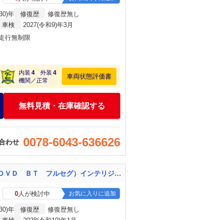
30)年
修復歴
修復歴無し
車検
2027(令和9)年3月
・走行無制限
内装
4
外装
4
車両状態評価書
機関／正常
無料見積・在庫確認する
0078-6043-636626
合わせ
ノート ｅ－パワーオーテック 県外仕入 禁煙車 エマージェンシーブレーキ 純正ナビ（ＣＤ ＤＶＤ ＢＴ フルセグ）インテリジェントミラー ＥＴＣ ドライブレコーダー スマートキー ＬＥＤヘッドライト フォグライト オートライト
0
人が検討中
お気に入りに追加
30)年
修復歴
修復歴無し