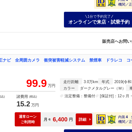
機関／
1分で予約完了
オンラインで来店・試乗予約
販売店へお問い
99.9
走行距離
3.0万km
年式
2019(令和
万円
カラー
ダークメタルグレー（Ｍ）
法定整備：整備付
[保証付]：12ヶ
諸費用
税込)
(税込)
15.2
万円
通常ローン
内装
4
6,400
月々
円
詳細
機関／
ご利用時