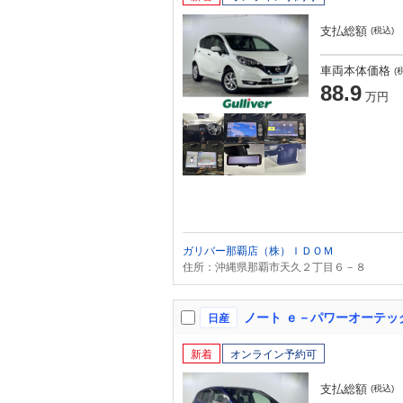
支払総額
(税込)
車両本体価格
(
88.9
万円
ガリバー那覇店（株）ＩＤＯＭ
住所：沖縄県那覇市天久２丁目６－８
日産
新着
オンライン予約可
支払総額
(税込)