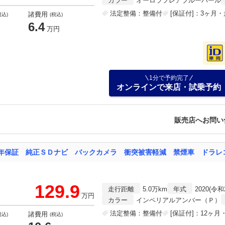
カラー
オーロラフレアブルーパール
法定整備：整備付
[保証付]：3ヶ月
諸費用
税込)
(税込)
6.4
万円
1分で予約完了
オンラインで来店・試乗予約
販売店へお問い
129.9
走行距離
5.0万km
年式
2020(令和
万円
カラー
インペリアルアンバー（Ｐ）
法定整備：整備付
[保証付]：12ヶ
諸費用
税込)
(税込)