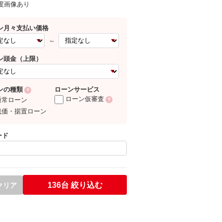
0度画像あり
ン月々支払い価格
～
ン頭金（上限）
ローンサービス
ンの種類
ローン仮審査
通常ローン
残価・据置ローン
ード
136台
絞り込む
クリア