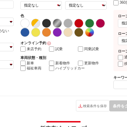
36
色
ロー
めない
ロー
オンライン予約
来店予約
試乗
同乗試乗
ロー
車両状態・種別
新車
新着物件
更新物件
福祉車両
ハイブリッドカー
キーワ
条件を
検索条件を保存