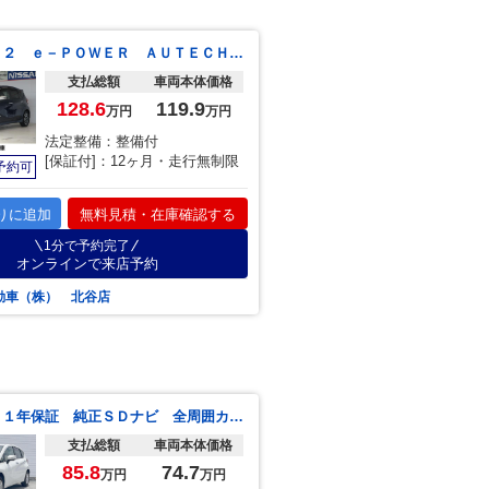
ノート １．２ ｅ－ＰＯＷＥＲ ＡＵＴＥＣＨ ＡＵＴＥＣＨ専用エアロ エマージェンシーブレーキ レーンキープ 純正ナビ／アラウンドビューモニター、インテリジェントルームミラー、ＡＵＴＥＣＨ専用エアロ【防錆施工済】
支払総額
車両本体価格
128.6
119.9
万円
万円
法定整備：整備付
[保証付]：12ヶ月・走行無制限
予約可
りに追加
無料見積・在庫確認する
1分で予約完了
オンラインで来店予約
動車（株） 北谷店
ノート Ｘ １年保証 純正ＳＤナビ 全周囲カメラ 衝突被害軽減システム ドラレコ コーナーセンサー スマートキー ＥＴＣ 車線逸脱警報 オートライト Ｂｌｕｅｔｏｏｔｈ ＣＤ ＤＶＤ再生 フルセグ
支払総額
車両本体価格
85.8
74.7
万円
万円