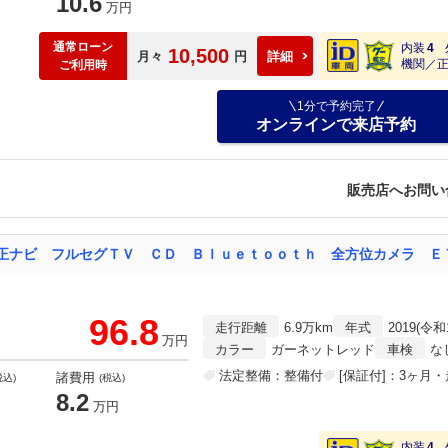
10.6
万円
通常ローン
内装
4
10,500
月々
円
詳細
機関／
ご利用時
1分で予約完了
オンラインで来店予約
販売店へお問い
96.8
走行距離
6.9万km
年式
2019(令和
万円
カラー
ガーネットレッド
車検
な
法定整備：整備付
[保証付]：3ヶ月
諸費用
税込)
(税込)
8.2
万円
内装
4