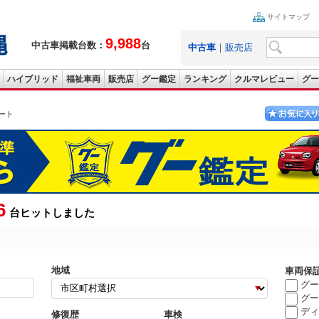
サイトマップ
9,988
中古車掲載台数：
台
中古車
｜
販売店
ハイブリッド
福祉車両
販売店
グー鑑定
ランキング
クルマレビュー
グー
ート
6
台ヒットしました
地域
車両保
グー
グー
ディ
修復歴
車検