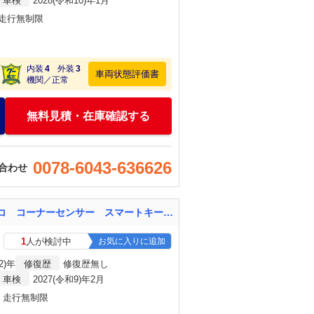
車検
2028(令和10)年1月
・走行無制限
内装
4
外装
3
車両状態評価書
機関／正常
無料見積・在庫確認する
0078-6043-636626
合わせ
ノート ｅ－パワー Ｘ １年保証 純正ＳＤナビ バックカメラ 衝突被害軽減 禁煙車 ドラレコ コーナーセンサー スマートキー ＥＴＣ 純正１５インチアルミ 車線逸脱警報 オートライト オートエアコン Ｂｌｕｅｔｏｏｔｈ ＣＤ
1
人が検討中
お気に入りに追加
2)年
修復歴
修復歴無し
車検
2027(令和9)年2月
月・走行無制限