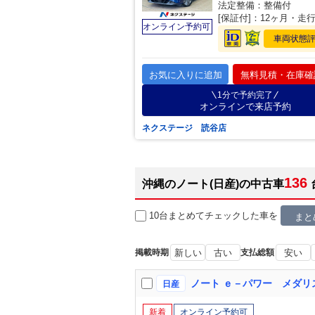
法定整備：整備付
[保証付]：12ヶ月・走
オンライン予約可
車両状態
お気に入りに追加
無料見積・在庫確
1分で予約完了
オンラインで来店予約
ネクステージ 読谷店
136
沖縄のノート(日産)の中古車
10台まとめてチェック
した車を
まと
掲載時期
新しい
古い
支払総額
安い
日産
新着
オンライン予約可