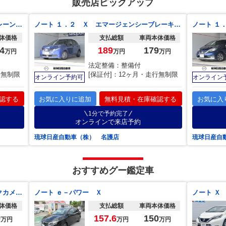
販売店ピックアップ
ノート Ｘ エマージェンシーブレーキ、レーンキープ、アダプディブＬＥＤヘッドライトシステム、日産コネクト９インチナビ／アラウンドビューモニター、ＥＴＣ２．０、ドライブレコーダー前後カメラ【防錆未施工】
ノート １．２ Ｘ エマージェンシーブレーキ レーンキープ 社外７インチナビ／アラウンドビューモニター、ＥＴＣ、ドライブレコーダー、レンタアップ車両【防錆未施工】
体価格
支払総額
車両本体価格
4
189
179
万円
万円
万円
法定整備：整備付
行無制限
[保証付]：12ヶ月・走行無制限
オンライン予約可
オンライン
認する
お気に入りに追加
無料見積・在庫確認する
お気に入
1分で予約完了
オンラインで来店予約
琉球日産自動車（株） 名護店
琉球日産自
おすすめグー鑑定車
ノート Ｘ １年保証付 純正ナビ バックカメラ 衝突被害軽減システム 禁煙車 ドラレコ コーナーセンサー スマートキー ビルトインＥＴＣ オートハイビーム オートライト Ｂｌｕｅｔｏｏｔｈ ＣＤ ＤＶＤ再生
ノート ｅ－パワー Ｘ
体価格
支払総額
車両本体価格
9
157.6
150
万円
万円
万円