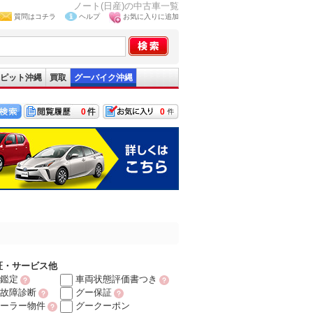
ノート(日産)の中古車一覧
質問はコチラ
ヘルプ
お気に入りに追加
ピット沖縄
買取
グーバイク沖縄
0
0
証・サービス他
鑑定
車両状態評価書つき
故障診断
グー保証
ーラー物件
グークーポン