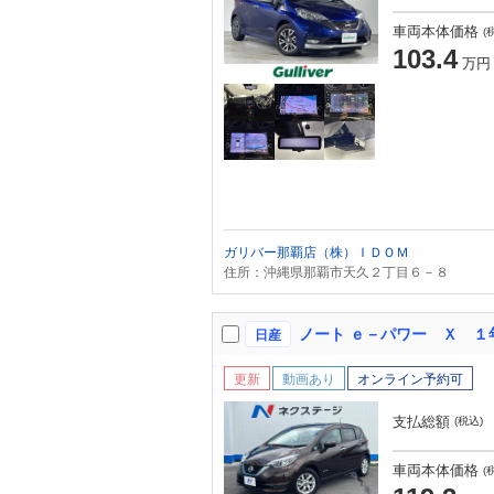
車両本体価格
(
103.4
万円
ガリバー那覇店（株）ＩＤＯＭ
住所：沖縄県那覇市天久２丁目６－８
日産
更新
動画あり
オンライン予約可
支払総額
(税込)
車両本体価格
(