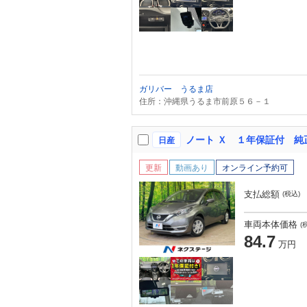
ガリバー うるま店
住所：沖縄県うるま市前原５６－１
日産
更新
動画あり
オンライン予約可
支払総額
(税込)
車両本体価格
(
84.7
万円