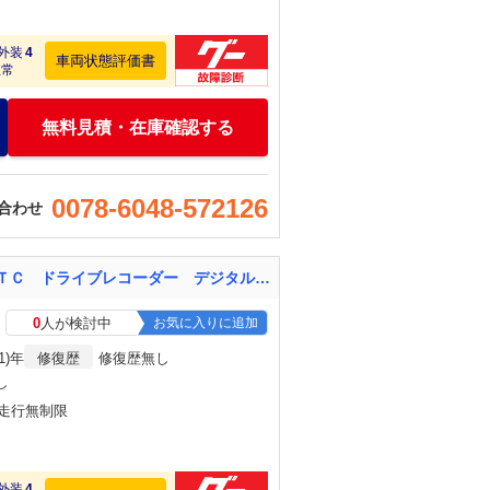
外装
4
車両状態評価書
正常
無料見積・在庫確認する
0078-6048-572126
合わせ
ノート ｅ－パワー Ｘ 純正ナビ フルセグＴＶ ＣＤ Ｂｌｕｅｔｏｏｔｈ 全方位カメラ ＥＴＣ ドライブレコーダー デジタルインナーミラー プッシュスタート スマートキー スペアキー ＬＥＤヘッドライト 純正アルミホイール
0
人が検討中
お気に入りに追加
1)年
修復歴
修復歴無し
し
・走行無制限
外装
4