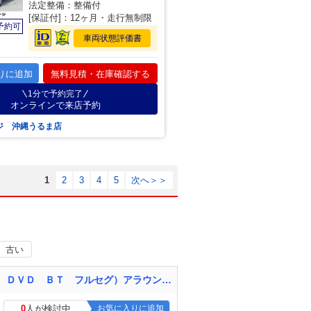
法定整備：整備付
[保証付]：12ヶ月・走行無制限
予約可
車両状態評価書
りに追加
無料見積・在庫確認する
1分で予約完了
オンラインで来店予約
ジ 沖縄うるま店
1
2
3
4
5
次へ＞＞
古い
ノート ｅ－パワー メダリスト 県外仕入 禁煙車 エマージェンシーブレーキ 社外ナビ（ＣＤ ＤＶＤ ＢＴ フルセグ）アラウンドビューモニター インテリジェントミラー ＥＴＣ ドライブレコーダー クルーズコントロール 純正アルミ
0
人が検討中
お気に入りに追加