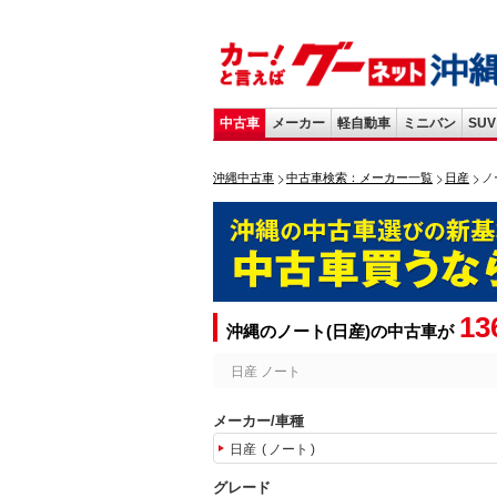
中古車
メーカー
軽自動車
ミニバン
SUV
沖縄中古車
中古車検索：メーカー一覧
日産
ノ
13
沖縄のノート(日産)の中古車が
日産 ノート
メーカー/車種
日産
ノート
グレード