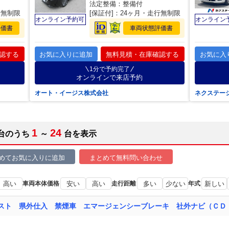
法定整備：整備付
行無制限
[保証付]：24ヶ月・走行無制限
オンライン予約可
オンライン
評価書
車両状態評価書
認する
お気に入りに追加
無料見積・在庫確認する
お気に入
1分で予約完了
オンラインで来店予約
オート・イージス株式会社
ネクステー
1
24
台のうち
～
台を表示
めてお気に入りに追加
まとめて無料問い合わせ
高い
車両本体価格
安い
高い
走行距離
多い
少ない
年式
新しい