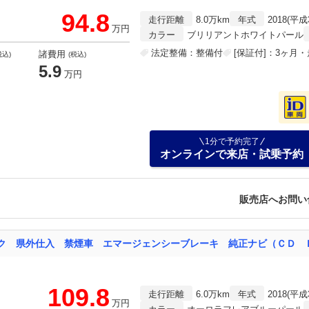
94.8
走行距離
8.0万km
年式
2018(平成
万円
カラー
ブリリアントホワイトパール
法定整備：整備付
[保証付]：3ヶ月
諸費用
税込)
(税込)
5.9
万円
1分で予約完了
オンラインで来店・試乗予約
販売店へお問い
109.8
走行距離
6.0万km
年式
2018(平成
万円