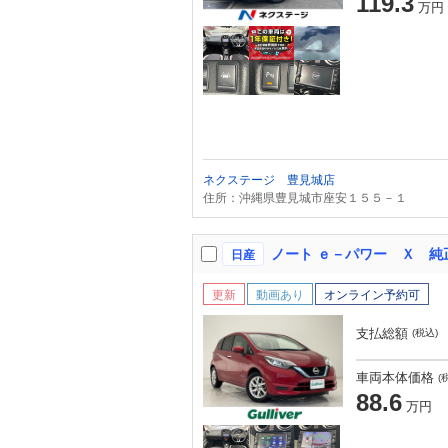
119.3
万円
ネクステージ 豊見城店
住所：沖縄県豊見城市座安１５５－１
日産
更新
動画あり
オンライン予約可
支払総額
(税込)
車両本体価格
(
88.6
万円