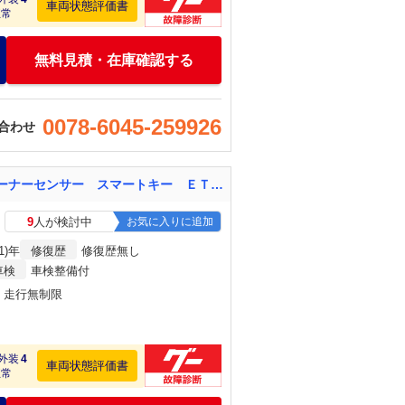
車両状態評価書
正常
無料見積・在庫確認する
0078-6045-259926
合わせ
ノート Ｘ １年保証付 純正ナビ 全周囲カメラ 衝突被害軽減システム 禁煙車 ドラレコ コーナーセンサー スマートキー ＥＴＣ オートライト Ｂｌｕｅｔｏｏｔｈ ＣＤ ＤＶＤ再生 地デジ
9
人が検討中
お気に入りに追加
1)年
修復歴
修復歴無し
車検
車検整備付
月・走行無制限
外装
4
車両状態評価書
正常